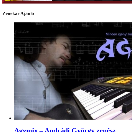
Zenekar Ajánló
Agymix – Andrádi György zenész