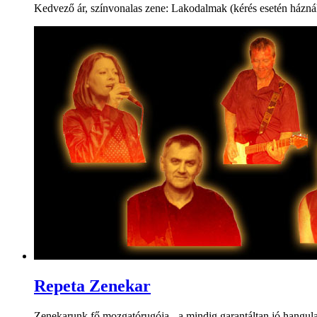
Kedvező ár, színvonalas zene: Lakodalmak (kérés esetén háznál zen
Repeta Zenekar
Zenekarunk fő mozgatórugója - a mindig garantáltan jó hangulat m