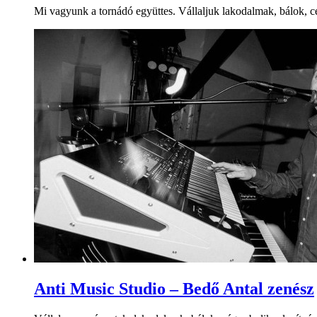
Mi vagyunk a tornádó együttes. Vállaljuk lakodalmak, bálok, cé
Anti Music Studio – Bedő Antal zenész