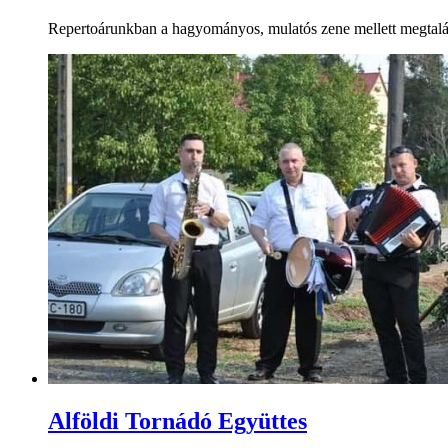
Repertoárunkban a hagyományos, mulatós zene mellett megtalálh
Alföldi Tornádó Együttes