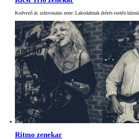
Kedvező ár, színvonalas zene: Lakodalmak (kérés esetén háznál zen
Ritmo zenekar