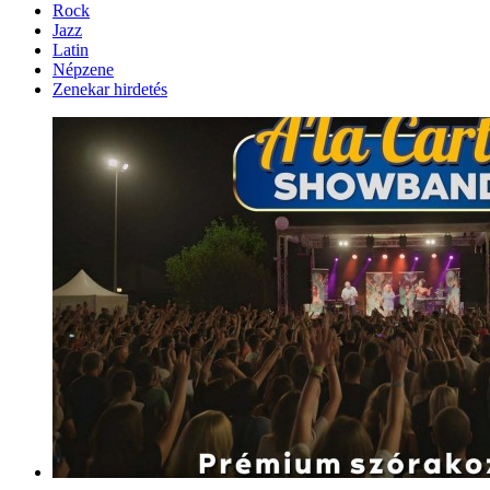
Rock
Jazz
Latin
Népzene
Zenekar hirdetés