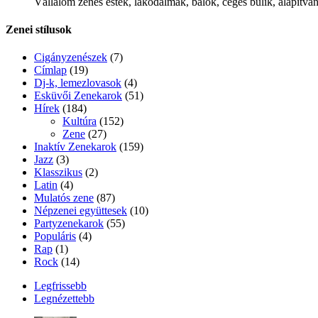
Vállalom zenés estek, lakodalmak, bálok, céges bulik, alapítványi
Zenei stílusok
Cigányzenészek
(7)
Címlap
(19)
Dj-k, lemezlovasok
(4)
Esküvői Zenekarok
(51)
Hírek
(184)
Kultúra
(152)
Zene
(27)
Inaktív Zenekarok
(159)
Jazz
(3)
Klasszikus
(2)
Latin
(4)
Mulatós zene
(87)
Népzenei együttesek
(10)
Partyzenekarok
(55)
Populáris
(4)
Rap
(1)
Rock
(14)
Legfrissebb
Legnézettebb