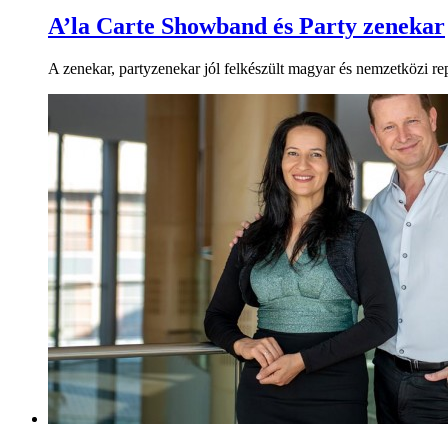
A’la Carte Showband és Party zenekar
A zenekar, partyzenekar jól felkészült magyar és nemzetközi repe