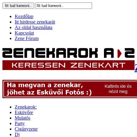
Kezdőlap
Itt hirdesse zenekarát
Az oldal használata
Kapcsolat
Zene Fórum
Zenekarok:
Esküvőre
Mulatós
Party
Cigányzene
Dj