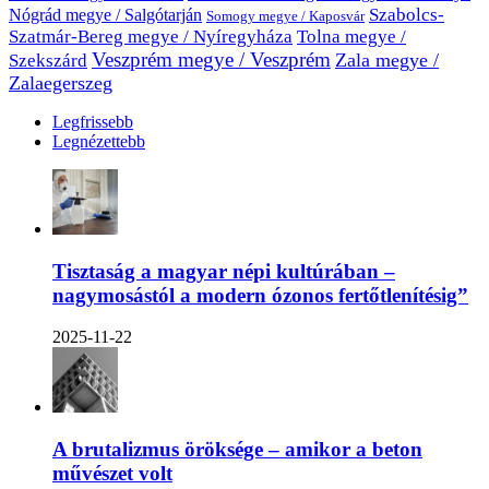
Nógrád megye / Salgótarján
Szabolcs-
Somogy megye / Kaposvár
Szatmár-Bereg megye / Nyíregyháza
Tolna megye /
Veszprém megye / Veszprém
Zala megye /
Szekszárd
Zalaegerszeg
Legfrissebb
Legnézettebb
Tisztaság a magyar népi kultúrában –
nagymosástól a modern ózonos fertőtlenítésig”
2025-11-22
A brutalizmus öröksége – amikor a beton
művészet volt