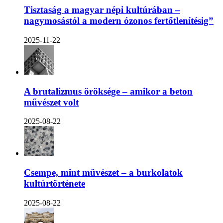
Tisztaság a magyar népi kultúrában –
nagymosástól a modern ózonos fertőtlenítésig”
2025-11-22
A brutalizmus öröksége – amikor a beton
művészet volt
2025-08-22
Csempe, mint művészet – a burkolatok
kultúrtörténete
2025-08-22