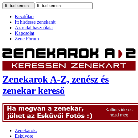
Kezdőlap
Itt hirdesse zenekarát
Az oldal használata
Kapcsolat
Zene Fórum
Zenekarok A-Z, zenész és
zenekar kereső
Zenekarok:
Esküvőre