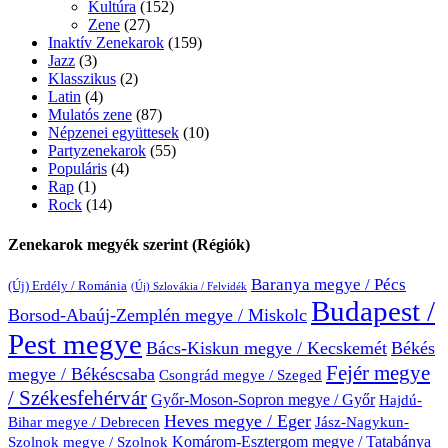
Kultúra
(152)
Zene
(27)
Inaktív Zenekarok
(159)
Jazz
(3)
Klasszikus
(2)
Latin
(4)
Mulatós zene
(87)
Népzenei együttesek
(10)
Partyzenekarok
(55)
Populáris
(4)
Rap
(1)
Rock
(14)
Zenekarok megyék szerint (Régiók)
Baranya megye / Pécs
(Új) Erdély / Románia
(Új) Szlovákia / Felvidék
Budapest /
Borsod-Abaúj-Zemplén megye / Miskolc
Pest megye
Bács-Kiskun megye / Kecskemét
Békés
Fejér megye
megye / Békéscsaba
Csongrád megye / Szeged
/ Székesfehérvár
Győr-Moson-Sopron megye / Győr
Hajdú-
Heves megye / Eger
Bihar megye / Debrecen
Jász-Nagykun-
Komárom-Esztergom megye / Tatabánya
Szolnok megye / Szolnok