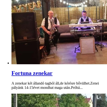
Fortuna zenekar
A zenekar két állandó tagból áll,de kérésre bővülhet.Zenei
pályánk 14-15évet mondhat maga után.Próbá...