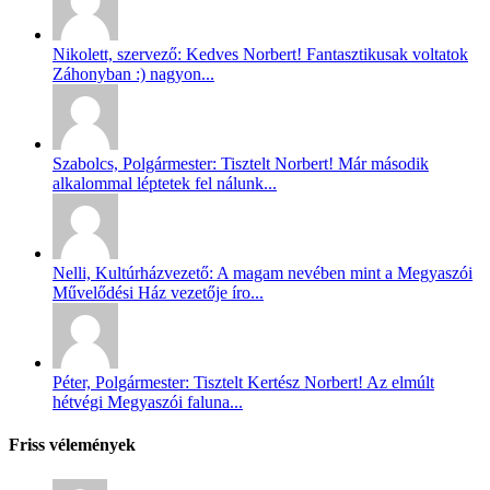
Nikolett, szervező: Kedves Norbert! Fantasztikusak voltatok
Záhonyban :) nagyon...
Szabolcs, Polgármester: Tisztelt Norbert! Már második
alkalommal léptetek fel nálunk...
Nelli, Kultúrházvezető: A magam nevében mint a Megyaszói
Művelődési Ház vezetője íro...
Péter, Polgármester: Tisztelt Kertész Norbert! Az elmúlt
hétvégi Megyaszói faluna...
Friss vélemények