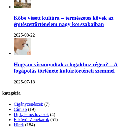
Kőbe vésett kultúra – természetes kövek az
építészettörténelem nagy korszakaiban
2025-08-22
Hogyan viszonyultak a fogakhoz régen? – A
fogápolás története kultúrtörténeti szemmel
2025-07-18
kategória
Cigányzenészek
(7)
Címlap
(19)
Dj-k, lemezlovasok
(4)
Esküvői Zenekarok
(51)
Hírek
(184)