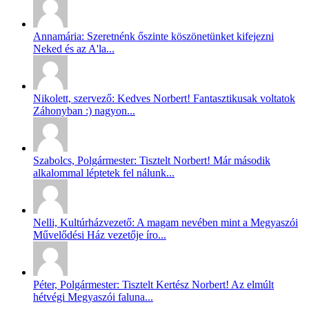
Annamária: Szeretnénk őszinte köszönetünket kifejezni
Neked és az A'la...
Nikolett, szervező: Kedves Norbert! Fantasztikusak voltatok
Záhonyban :) nagyon...
Szabolcs, Polgármester: Tisztelt Norbert! Már második
alkalommal léptetek fel nálunk...
Nelli, Kultúrházvezető: A magam nevében mint a Megyaszói
Művelődési Ház vezetője íro...
Péter, Polgármester: Tisztelt Kertész Norbert! Az elmúlt
hétvégi Megyaszói faluna...