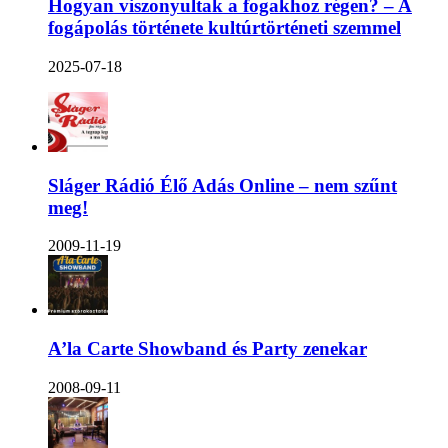
Hogyan viszonyultak a fogakhoz régen? – A
fogápolás története kultúrtörténeti szemmel
2025-07-18
Sláger Rádió Élő Adás Online – nem szűnt
meg!
2009-11-19
A’la Carte Showband és Party zenekar
2008-09-11