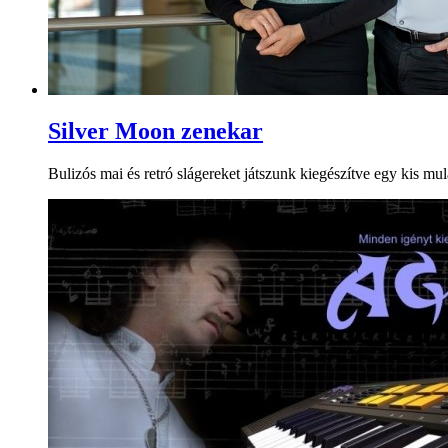
Silver Moon zenekar
Bulizós mai és retró slágereket játszunk kiegészítve egy kis mul