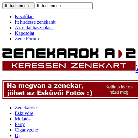
Kezdőlap
Itt hirdesse zenekarát
Az oldal használata
Kapcsolat
Zene Fórum
Zenekarok:
Esküvőre
Mulatós
Party
Cigányzene
Dj