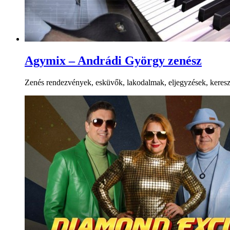
Agymix – Andrádi György zenész
Zenés rendezvények, esküvők, lakodalmak, eljegyzések, kereszte