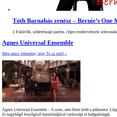
Tóth Barnabás zenész – Bernie’s One
): Esküvők, születésnapi partyk, céges rendezvények színvonalas
Agnes Universal Ensemble
Még nincs vélemény, légy Te az első! »
Ágnes Universal Ensemble – A zene, ami életre kelti a pillanatot. L
és nagybőgő lenyűgöző harmóniájával varázsolja el hallgatóságát.