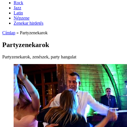
Rock
Jazz
Latin
Népzene
Zenekar hirdetés
Címlap
»
Partyzenekarok
Partyzenekarok
Partyzenekarok, zenészek, party hangulat