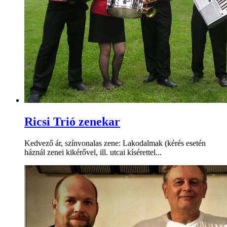
Ricsi Trió zenekar
Kedvező ár, színvonalas zene: Lakodalmak (kérés esetén
háznál zenei kikérővel, ill. utcai kísérettel...