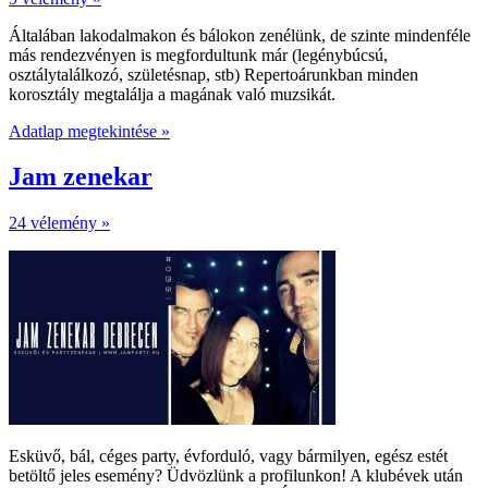
Általában lakodalmakon és bálokon zenélünk, de szinte mindenféle
más rendezvényen is megfordultunk már (legénybúcsú,
osztálytalálkozó, születésnap, stb) Repertoárunkban minden
korosztály megtalálja a magának való muzsikát.
Adatlap megtekintése »
Jam zenekar
24 vélemény »
Esküvő, bál, céges party, évforduló, vagy bármilyen, egész estét
betöltő jeles esemény? Üdvözlünk a profilunkon! A klubévek után