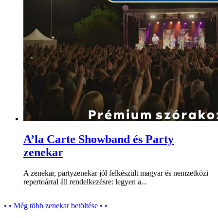
A’la Carte Showband és Party
zenekar
A zenekar, partyzenekar jól felkészült magyar és nemzetközi
repertoárral áll rendelkezésre: legyen a...
• • Még több zenekar betöltése • •