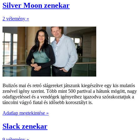
Silver Moon zenekar
2 vélemény »
Bulizós mai és retró slágereket játszunk kiegészítve egy kis mulatós
zenével igény szerint. Több mint 500 partival a hátunk mögött, nagy
odafigyeléssel és a vendégek igényeihez igazodva szórakoztatjuk a
táncolni vágyó fiatal és idősebb korosztályt is.
Adatlap megtekintése »
Slack zenekar
9 vélemény »