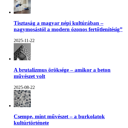
Tisztaság a magyar népi kultúrában –
nagymosástól a modern ózonos fertőtlenítésig”
2025-11-22
A brutalizmus öröksége – amikor a beton
művészet volt
2025-08-22
Csempe, mint művészet – a burkolatok
kultúrtörténete