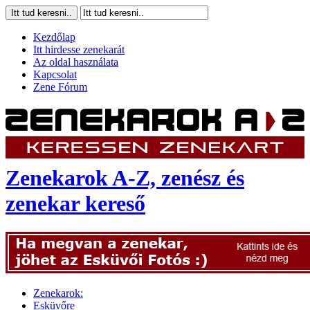
Kezdőlap
Itt hirdesse zenekarát
Az oldal használata
Kapcsolat
Zene Fórum
Zenekarok A-Z, zenész és
zenekar kereső
Zenekarok:
Esküvőre