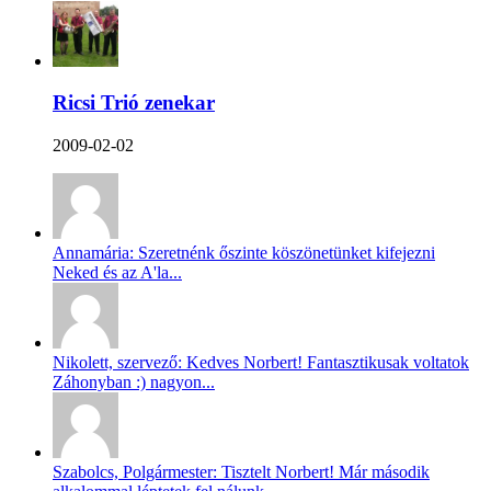
Ricsi Trió zenekar
2009-02-02
Annamária: Szeretnénk őszinte köszönetünket kifejezni
Neked és az A'la...
Nikolett, szervező: Kedves Norbert! Fantasztikusak voltatok
Záhonyban :) nagyon...
Szabolcs, Polgármester: Tisztelt Norbert! Már második