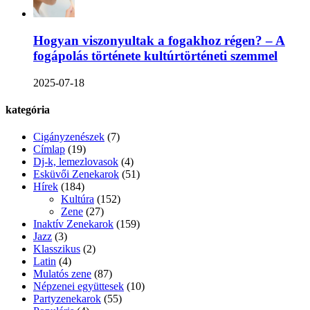
Hogyan viszonyultak a fogakhoz régen? – A
fogápolás története kultúrtörténeti szemmel
2025-07-18
kategória
Cigányzenészek
(7)
Címlap
(19)
Dj-k, lemezlovasok
(4)
Esküvői Zenekarok
(51)
Hírek
(184)
Kultúra
(152)
Zene
(27)
Inaktív Zenekarok
(159)
Jazz
(3)
Klasszikus
(2)
Latin
(4)
Mulatós zene
(87)
Népzenei együttesek
(10)
Partyzenekarok
(55)