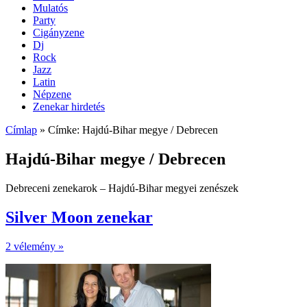
Mulatós
Party
Cigányzene
Dj
Rock
Jazz
Latin
Népzene
Zenekar hirdetés
Címlap
»
Címke: Hajdú-Bihar megye / Debrecen
Hajdú-Bihar megye / Debrecen
Debreceni zenekarok – Hajdú-Bihar megyei zenészek
Silver Moon zenekar
2 vélemény »