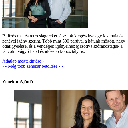
Bulizós mai és retró slágereket játszunk kiegészítve egy kis mulatós
zenével igény szerint. Több mint 500 partival a hátunk mögött, nagy
odafigyeléssel és a vendégek igényeihez igazodva szórakoztatjuk a
táncolni vágyó fiatal és idősebb korosztályt is.
Adatlap megtekintése »
• • Még több zenekar betöltése • •
Zenekar Ajánló