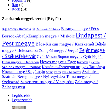
Populáris
(4)
Rap
(1)
Rock
(14)
Zenekarok megyék szerint (Régiók)
Baranya megye / Pécs
(Új) Erdély / Románia
(Új) Szlovákia / Felvidék
Budapest /
Borsod-Abaúj-Zemplén megye / Miskolc
Pest megye
Bács-Kiskun megye / Kecskemét
Békés
Fejér megye
megye / Békéscsaba
Csongrád megye / Szeged
/ Székesfehérvár
Győr-Moson-Sopron megye / Győr
Hajdú-
Heves megye / Eger
Bihar megye / Debrecen
Jász-Nagykun-
Komárom-Esztergom megye / Tatabánya
Szolnok megye / Szolnok
Nógrád megye / Salgótarján
Szabolcs-
Somogy megye / Kaposvár
Szatmár-Bereg megye / Nyíregyháza
Tolna megye /
Veszprém megye / Veszprém
Zala megye /
Szekszárd
Zalaegerszeg
Legfrissebb
Legnézettebb