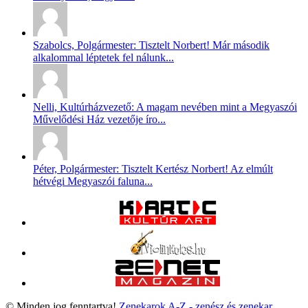
Szabolcs, Polgármester: Tisztelt Norbert! Már második
alkalommal léptetek fel nálunk...
Nelli, Kultúrházvezető: A magam nevében mint a Megyaszói
Művelődési Ház vezetője íro...
Péter, Polgármester: Tisztelt Kertész Norbert! Az elmúlt
hétvégi Megyaszói faluna...
© Minden jog fenntartva!
Zenekarok A-Z - zenész és zenekar