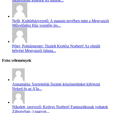
alkalommal léptetek fel nálunk...
Nelli, Kultúrházvezető: A magam nevében mint a Megyaszói
Művelődési Ház vezetője íro...
Péter, Polgármester: Tisztelt Kertész Norbert! Az elmúlt
hétvégi Megyaszói faluna...
Friss vélemények
Annamária: Szeretnénk őszinte köszönetünket kifejezni
Neked és az A'la...
Nikolett, szervező: Kedves Norbert! Fantasztikusak voltatok
Záhonyban :) nagyon...