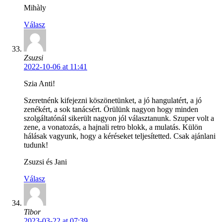
Mihàly
Válasz
Zsuzsi
2022-10-06 at 11:41
Szia Anti!
Szeretnénk kifejezni köszönetünket, a jó hangulatért, a jó
zenékért, a sok tanácsért. Örülünk nagyon hogy minden
szolgáltatónál sikerült nagyon jól választanunk. Szuper volt a
zene, a vonatozás, a hajnali retro blokk, a mulatás. Külön
hálásak vagyunk, hogy a kéréseket teljesítetted. Csak ajánlani
tudunk!
Zsuzsi és Jani
Válasz
Tibor
2023-03-22 at 07:39