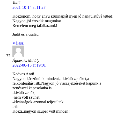
Judit
2021-10-14 at 11:27
Köszönöm, hogy anyu szülinapját ilyen jó hangulatúvá tetted!
Nagyon jól éreztük magunkat.
Remélem még találkozunk!
Judit és a család
Válasz
Ágnes és Mihály
2022-06-15 at 19:01
Kedves Anti!
Nagyon köszönünk mindent,a kiváló zenéket,a
felkonferálást,stb.Nagyon jó visszajelzéseket kapunk a
zenésszel kapcsolatba is..
-kiváló zenék,
-nem volt szünet,
-kívánságok azonnal teljesültek.
-stb..
Köszi..nagyon szuper volt minden!