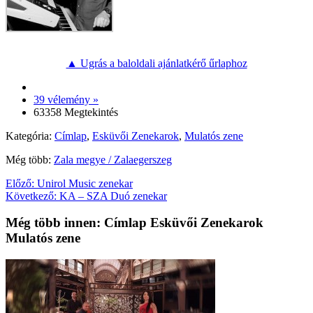
▲ Ugrás a baloldali ajánlatkérő űrlaphoz
39 vélemény »
63358 Megtekintés
Kategória:
Címlap
,
Esküvői Zenekarok
,
Mulatós zene
Még több:
Zala megye / Zalaegerszeg
Előző:
Unirol Music zenekar
Következő:
KA – SZA Duó zenekar
Még több innen: Címlap Esküvői Zenekarok
Mulatós zene