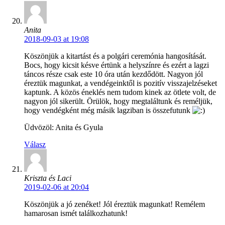
Anita
2018-09-03 at 19:08
Köszönjük a kitartást és a polgári ceremónia hangosítását.
Bocs, hogy kicsit késve értünk a helyszínre és ezért a lagzi
táncos része csak este 10 óra után kezdődött. Nagyon jól
éreztük magunkat, a vendégeinktől is pozitív visszajelzéseket
kaptunk. A közös éneklés nem tudom kinek az ötlete volt, de
nagyon jól sikerült. Örülök, hogy megtaláltunk és reméljük,
hogy vendégként még másik lagziban is összefutunk
Üdvözöl: Anita és Gyula
Válasz
Kriszta és Laci
2019-02-06 at 20:04
Köszönjük a jó zenéket! Jól éreztük magunkat! Remélem
hamarosan ismét találkozhatunk!