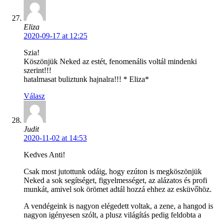
Eliza
2020-09-17 at 12:25
Szia!
Köszönjük Neked az estét, fenomenális voltál mindenki
szerint!!!
hatalmasat buliztunk hajnalra!!! * Eliza*
Válasz
Judit
2020-11-02 at 14:53
Kedves Anti!
Csak most jutottunk odáig, hogy ezúton is megköszönjük
Neked a sok segítséget, figyelmességet, az alázatos és profi
munkát, amivel sok örömet adtál hozzá ehhez az esküvőhöz.
A vendégeink is nagyon elégedett voltak, a zene, a hangod is
nagyon igényesen szólt, a plusz világítás pedig feldobta a