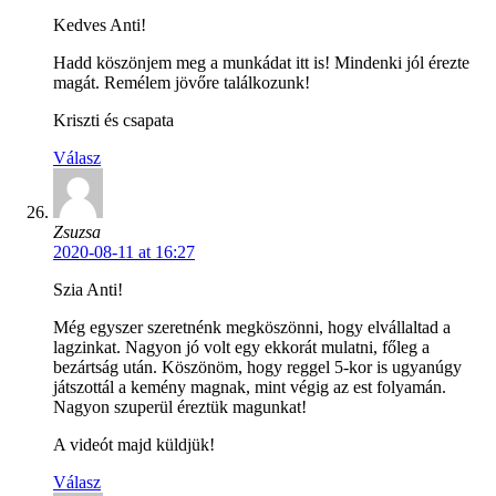
Kedves Anti!
Hadd köszönjem meg a munkádat itt is! Mindenki jól érezte
magát. Remélem jövőre találkozunk!
Kriszti és csapata
Válasz
Zsuzsa
2020-08-11 at 16:27
Szia Anti!
Még egyszer szeretnénk megköszönni, hogy elvállaltad a
lagzinkat. Nagyon jó volt egy ekkorát mulatni, főleg a
bezártság után. Köszönöm, hogy reggel 5-kor is ugyanúgy
játszottál a kemény magnak, mint végig az est folyamán.
Nagyon szuperül éreztük magunkat!
A videót majd küldjük!
Válasz