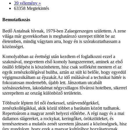
39 vélemény »
63358 Megtekintés
Bemutatkozás
Bedő Antalnak hívnak, 1979-ben Zalaegerszegen születtem. A zene
világa már gyerekkorban is meghatározó szerepet töltött be az
életemben, mindig vágytam arra, hogy én is szórakoztathassam a
közönséget.
Komolyabban az érettségi után kezdtem el foglalkozni ezzel a
szakmával, megvettem első komoly hangszeremet, aminek az első
önálló fellépést is köszönhetem, hisz csak sofőrként mentem el az
egyik zenészkollégával buliba, aztán az sült ki belőle, hogy egyedül
végigmuzsikáltam az éjszakát.Az idő múlásával a technikai háttér is
fokozatosan modernebb, újabb lett. Játszottam utcabált
szénásszekéren, lakodalmat négycsillagos fővárosi hotelben, sikerrel
szerepeltem az ország különböző területein.
Többször léptem fel női énekessel, sztárvendégekkel,
zenészkollégákkal, akik közül többet a barátaim között tudhatok.
Repertoárom a magyar zenét helyezi előtérbe. A régi nagy és a mai
dallamos slágereket, a rockykat, keringőket, örökzöldeket, és
természetesen a mulatós zenét szeretem játszani a közönségnek, hisz
úgy gondolom, hogy ezek a magyar kultúrához hozzátartoznak.