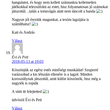
hangulatot, és hogy nem kellett számunkra kellemetlen
játékokkal telezsúfolni az estet, hisz folyamatosan jó számokat
játszottál. ..talán a tortavágás alatt nem táncolt a banda
Nagyon jól éreztük magunkat, a tesóm lagzijára is
számíthatsz!
Kati és András
Válasz
Évi és Peti
2018-05-13 at 19:03
Köszönjük az egész estés minőségi munkádat! Szuperré
varázsoltad a kis létszám ellenére is a lagzit. Minden
korosztálynak játszottál, amit külön köszönök, hisz még a
nagyiék is ropták
A sütit itt felejtetted
üdvözöl Évi és Peti
Válasz