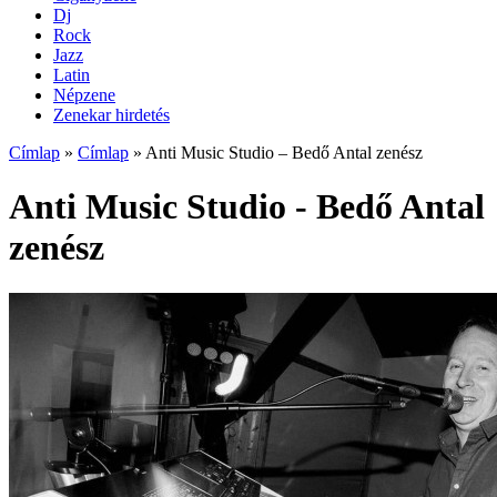
Dj
Rock
Jazz
Latin
Népzene
Zenekar hirdetés
Címlap
»
Címlap
»
Anti Music Studio – Bedő Antal zenész
Anti Music Studio - Bedő Antal
zenész