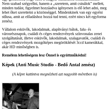
Nem szabad szégyellni, hanem a „szeretem, amit csinálok” mellett,
minden tudást, figyelmet hozzáadva igényesen is elő lehet adni, meg
lehet őket szerettetni a közönséggel. Mindenkinek van egy egyéni
stílusa, amit az előadáshoz hozzá tud tenni, ezért nincs két egyforma
zenész.
Vállalom esküvők, lakodalmak, alapítványi bálok, falu- és
városrésznapok, családi és céges rendezvények színvonalas zenei
szolgáltatását, illetve esküvők, lakodalmak, szalagavatók, családi és
céges rendezvények mozgóképes megörökítését 3ccd kamerákkal,
akár HD minőségben is.
Remélem lehetőségem lesz Önnel is együttműködni!
Képek (Anti Music Studio - Bedő Antal zenész)
(A képre kattintva megnézheti azt nagyobb méretben is)