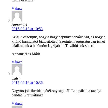
Csilla & Attila
Válasz
Annamari
2015-02-13 at 10:53
Szia! Köszönjük, hogy a nagy napunkat elvállaltad, és hogy a
kitűnő hangulatot biztosítottad. Szerintem augusztusban ismét
találkozunk a barátnőm lagzijában. További sok sikert!
Annamari és Márk
Válasz
Szilvi
2015-02-16 at 10:36
Nagyon jól sikerült a jótékonysági bál! Lepipáltad a tavalyi
bandát. Gratulálunk!
Válasz