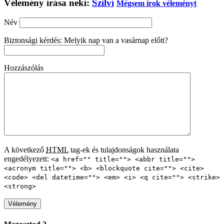
Vélemény írása neki:
Szilvi
Mégsem írok véleményt
Név
Biztonsági kérdés: Melyik nap van a vasárnap előtt?
Hozzászólás
A következő
HTML
tag-ek és tulajdonságok használata
engedélyezett:
<a href="" title=""> <abbr title="">
<acronym title=""> <b> <blockquote cite=""> <cite>
<code> <del datetime=""> <em> <i> <q cite=""> <strike>
<strong>