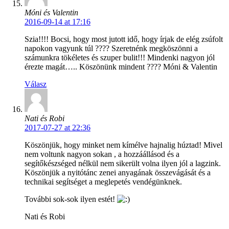
Móni és Valentin
2016-09-14 at 17:16
Szia!!!! Bocsi, hogy most jutott idő, hogy írjak de elég zsúfolt
napokon vagyunk túl ???? Szeretnénk megköszönni a
számunkra tökéletes és szuper bulit!!! Mindenki nagyon jól
érezte magát….. Köszönünk mindent ???? Móni & Valentin
Válasz
Nati és Robi
2017-07-27 at 22:36
Köszönjük, hogy minket nem kímélve hajnalig húztad! Mivel
nem voltunk nagyon sokan , a hozzáállásod és a
segítőkészséged nélkül nem sikerült volna ilyen jól a lagzink.
Köszönjük a nyitótánc zenei anyagának összevágását és a
technikai segítséget a meglepetés vendégünknek.
További sok-sok ilyen estét!
Nati és Robi