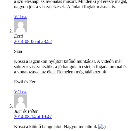
a születésnapi színvonalas műsort. Mindenki jól érezte magát,
nagyon jók a visszajelzések. Ajánlani foglak másnak is.
Válasz
Eszti
2014-08-06 at 23:52
Szia
Köszi a lagzinkon nyújtott kitűnő munkádat. A videón már
sokszor visszanéztük, a jó hangulatú estét, a fogadalommal és
a vonatozással az élen. Remélem még találkozunk!
Eszti és Feri
Válasz
Juci és Péter
2014-08-14 at 19:47
Köszi a kitűnő hangulatot. Nagyot mulattunk