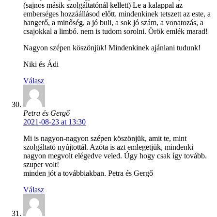
(sajnos másik szolgáltatónál kellett) Le a kalappal az
emberséges hozzáállásod előtt. mindenkinek tetszett az este, a
hangerő, a minőség, a jó buli, a sok jó szám, a vonatozás, a
csajokkal a limbó. nem is tudom sorolni. Örök emlék marad!
Nagyon szépen köszönjük! Mindenkinek ajánlani tudunk!
Niki és Ádi
Válasz
Petra és Gergő
2021-08-23 at 13:30
Mi is nagyon-nagyon szépen köszönjük, amit te, mint
szolgáltató nyújtottál. Azóta is azt emlegetjük, mindenki
nagyon megvolt elégedve veled. Úgy hogy csak így tovább.
szuper volt!
minden jót a továbbiakban. Petra és Gergő
Válasz