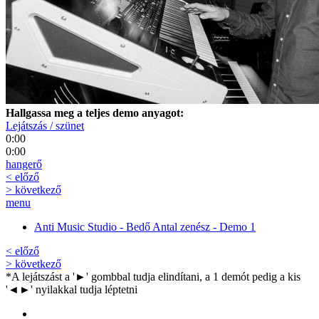
Hallgassa meg a teljes demo anyagot:
Lejátszás / szünet
0:00
0:00
hangerő
< előző
> következő
menu
Anti Music Studio - Bedő Antal zenész - Demo 1
< előző
> következő
*A lejátszást a '►' gombbal tudja elindítani, a 1 demót pedig a kis
'◄►' nyilakkal tudja léptetni