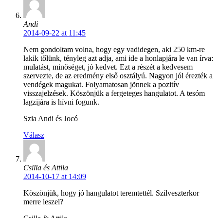
Andi
2014-09-22 at 11:45
Nem gondoltam volna, hogy egy vadidegen, aki 250 km-re
lakik tőlünk, tényleg azt adja, ami ide a honlapjára le van írva:
mulatást, minőséget, jó kedvet. Ezt a részét a kedvesem
szervezte, de az eredmény első osztályú. Nagyon jól érezték a
vendégek magukat. Folyamatosan jönnek a pozitív
visszajelzések. Köszönjük a fergeteges hangulatot. A tesóm
lagzijára is hívni fogunk.
Szia Andi és Jocó
Válasz
Csilla és Attila
2014-10-17 at 14:09
Köszönjük, hogy jó hangulatot teremtettél. Szilveszterkor
merre leszel?