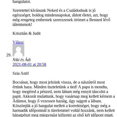
hangulatot.
Szeretettel kívánunk Neked és a Családodnak is jó
egészséget, boldog mindennapokat, áldott életet, azt, hogy
még rengeteg embernek szerezzenek örömet a Benned lévő
tálentumok!
Krisztián & Judit
Válasz
Niki és Ádi
2021-08-01 at 20:58
Szia Anti!
Bocsánat, hogy most jelzünk vissza, de a nászútról most
értünk haza. Minden tiszteletünk a tied! A papa is mondta,
hogy megéred a pénzed, nem láttam még ennyit táncolni a
papit. Akkorát mulattunk, hogy vasárnap meg kellett kérnem a
Ádámot, hogy ő vezessen hazáig, úgy sajgott a lábam.
Köszönjük a jó hangulat mellett a korrektséget, hogy még a
harmadik időpontnál is türelemmel voltál hozzánk, nem kellett
bánatpénzt meg miegymást kifizetni az első két időpont miatt.