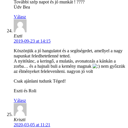
További szép napot és jó munkát ! ????
Üdv Bea
Válasz
Eszti
2019-09-23 at 14:15
Köszönjük a jó hangulatot és a segítségedet, amellyel a nagy
napunkat feledhetetlenné tetted.
A nyitótánc, a keringő, a mulatás, avonatozás a kánkán a
zorba… és a hajnali buli a kemény magnak
nem győzzük
az élményeket feleleveníteni. nagyon jó volt
Csak ajánlani tudunk Téged!
Eszti és Roli
Válasz
Kriszti
2020-03-05 at 11:21