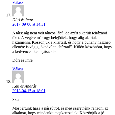
Válasz
Dóri és Imre
2017-09-06 at 14:31
A társaság nem volt táncos lábú, de azért sikerült felráznod
őket. A végére már úgy belejöttek, hogy alig akartak
hazamenni. Köszönjük a kitartást, és hogy a puhány násznép
ellenére is végig jókedvűen “húztad”. Külön köszönöm, hogy
a kedvenceinket lejátszottad.
Dóri és Imre
Válasz
Kati és András
2018-04-15 at 18:01
Szia
Most értünk haza a nászútról, és meg szeretnénk ragadni az
alkalmat, hogy mindenkit megkeressünk. Köszönjük a jó