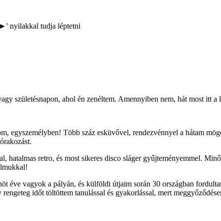
►' nyilakkal tudja léptetni
agy születésnapon, ahol én zenéltem. Amennyiben nem, hát most itt a l
tom, egyszemélyben! Több száz esküvővel, rendezvénnyel a hátam mögöt
zórakozást.
al, hatalmas retro, és most sikeres disco sláger gyűjteményemmel. Min
almukkal!
t éve vagyok a pályán, és külföldi útjaim során 30 országban fordult
rengeteg időt töltöttem tanulással és gyakorlással, mert meggyőződése