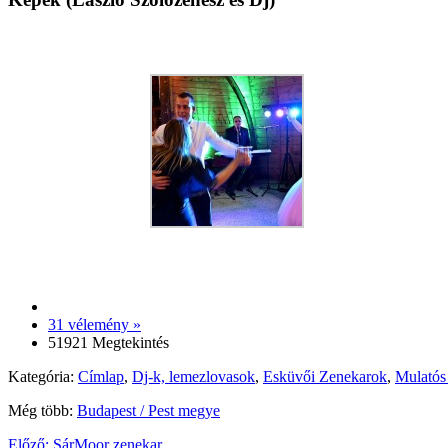
31 vélemény »
51921 Megtekintés
Kategória:
Címlap
,
Dj-k, lemezlovasok
,
Esküvői Zenekarok
,
Mulatós
Még több:
Budapest / Pest megye
Előző:
SárMoor zenekar