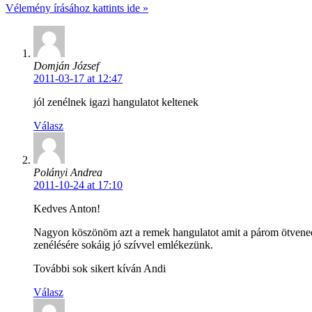
Vélemény írásához kattints ide »
Domján József
2011-03-17 at 12:47
jól zenélnek igazi hangulatot keltenek
Válasz
Polányi Andrea
2011-10-24 at 17:10
Kedves Anton!
Nagyon köszönöm azt a remek hangulatot amit a párom ötvenedik
zenélésére sokáig jó szívvel emlékezünk.
További sok sikert kíván Andi
Válasz