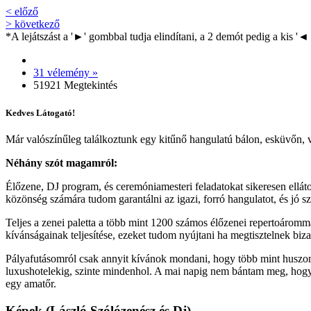
< előző
> következő
*A lejátszást a '►' gombbal tudja elindítani, a 2 demót pedig a kis '◄
31 vélemény »
51921 Megtekintés
Kedves Látogató!
Már valószínűleg találkoztunk egy kitűnő hangulatú bálon, esküvőn, v
Néhány szót magamról:
Élőzene, DJ program, és ceremóniamesteri feladatokat sikeresen ellá
közönség számára tudom garantálni az igazi, forró hangulatot, és jó s
Teljes a zenei paletta a több mint 1200 számos élőzenei repertoáromm
kívánságainak teljesítése, ezeket tudom nyújtani ha megtisztelnek biz
Pályafutásomról csak annyit kívánok mondani, hogy több mint huszonö
luxushotelekig, szinte mindenhol. A mai napig nem bántam meg, hogy 
egy amatőr.
Képek (László Szólózenész és Dj)