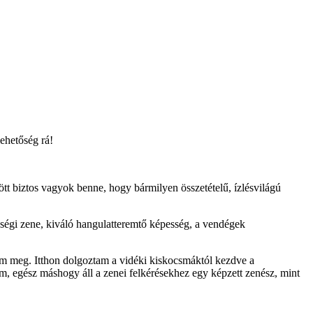
ehetőség rá!
t biztos vagyok benne, hogy bármilyen összetételű, ízlésvilágú
őségi zene, kiváló hangulatteremtő képesség, a vendégek
am meg. Itthon dolgoztam a vidéki kiskocsmáktól kezdve a
m, egész máshogy áll a zenei felkérésekhez egy képzett zenész, mint