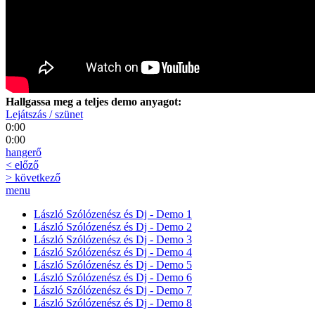
Hallgassa meg a teljes demo anyagot:
Lejátszás / szünet
0:00
0:00
hangerő
< előző
> következő
menu
László Szólózenész és Dj - Demo 1
László Szólózenész és Dj - Demo 2
László Szólózenész és Dj - Demo 3
László Szólózenész és Dj - Demo 4
László Szólózenész és Dj - Demo 5
László Szólózenész és Dj - Demo 6
László Szólózenész és Dj - Demo 7
László Szólózenész és Dj - Demo 8