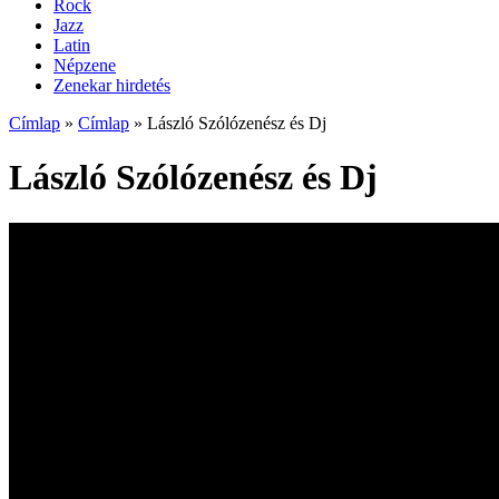
Rock
Jazz
Latin
Népzene
Zenekar hirdetés
Címlap
»
Címlap
»
László Szólózenész és Dj
László Szólózenész és Dj