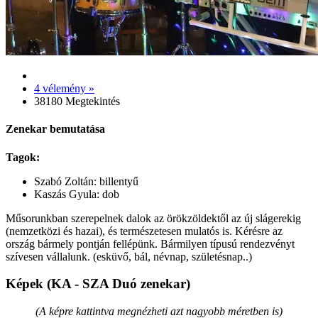
4 vélemény »
38180 Megtekintés
Zenekar bemutatása
Tagok:
Szabó Zoltán: billentyű
Kaszás Gyula: dob
Műsorunkban szerepelnek dalok az örökzöldektől az új slágerekig
(nemzetközi és hazai), és természetesen mulatós is. Kérésre az
ország bármely pontján fellépünk. Bármilyen típusú rendezvényt
szívesen vállalunk. (esküvő, bál, névnap, születésnap..)
Képek (KA - SZA Duó zenekar)
(A képre kattintva megnézheti azt nagyobb méretben is)