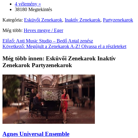
4 vélemény »
38180 Megtekintés
Kategória:
Esküvői Zenekarok
,
Inaktív Zenekarok
,
Partyzenekarok
Még több:
Heves megye / Eger
Előző:
Anti Music Studio – Bedő Antal zenész
Következő:
Megújult a Zenekarok A-Z! Olvassa el a részleteket
Még több innen: Esküvői Zenekarok Inaktív
Zenekarok Partyzenekarok
Agnes Universal Ensemble