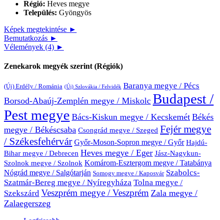
Régió:
Heves megye
Település:
Gyöngyös
Képek megtekintése ►
Bemutatkozás ►
Vélemények (4) ►
Zenekarok megyék szerint (Régiók)
Baranya megye / Pécs
(Új) Erdély / Románia
(Új) Szlovákia / Felvidék
Budapest /
Borsod-Abaúj-Zemplén megye / Miskolc
Pest megye
Bács-Kiskun megye / Kecskemét
Békés
Fejér megye
megye / Békéscsaba
Csongrád megye / Szeged
/ Székesfehérvár
Győr-Moson-Sopron megye / Győr
Hajdú-
Heves megye / Eger
Bihar megye / Debrecen
Jász-Nagykun-
Komárom-Esztergom megye / Tatabánya
Szolnok megye / Szolnok
Nógrád megye / Salgótarján
Szabolcs-
Somogy megye / Kaposvár
Szatmár-Bereg megye / Nyíregyháza
Tolna megye /
Veszprém megye / Veszprém
Zala megye /
Szekszárd
Zalaegerszeg