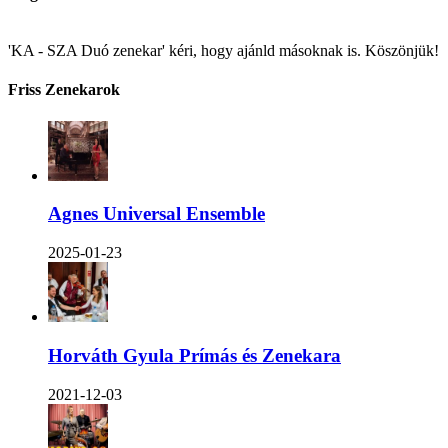
'KA - SZA Duó zenekar' kéri, hogy ajánld másoknak is. Köszönjük!
Friss Zenekarok
Agnes Universal Ensemble
2025-01-23
Horváth Gyula Prímás és Zenekara
2021-12-03