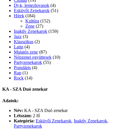
Címlap
(19)
Dj-k, lemezlovasok
(4)
Esküvői Zenekarok
(51)
Hírek
(184)
Kultúra
(152)
Zene
(27)
Inaktív Zenekarok
(159)
Jazz
(3)
Klasszikus
(2)
Latin
(4)
Mulatós zene
(87)
Népzenei együttesek
(10)
Partyzenekarok
(55)
Populáris
(4)
Rap
(1)
Rock
(14)
KA - SZA Duó zenekar
Adatok:
Név:
KA - SZA Duó zenekar
Létszám:
2 fő
Kategória:
Esküvői Zenekarok
,
Inaktív Zenekarok
,
Partyzenekarok