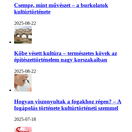
Csempe, mint művészet – a burkolatok
kultúrtörténete
2025-08-22
Kőbe vésett kultúra – természetes kövek az
építészettörténelem nagy korszakaiban
2025-08-22
Hogyan viszonyultak a fogakhoz régen? – A
fogápolás története kultúrtörténeti szemmel
2025-07-18