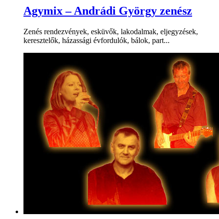
Agymix – Andrádi György zenész
Zenés rendezvények, esküvők, lakodalmak, eljegyzések,
keresztelők, házassági évfordulók, bálok, part...