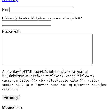
Név
Biztonsági kérdés: Melyik nap van a vasárnap előtt?
Hozzászólás
A következő
HTML
tag-ek és tulajdonságok használata
engedélyezett:
<a href="" title=""> <abbr title="">
<acronym title=""> <b> <blockquote cite=""> <cite>
<code> <del datetime=""> <em> <i> <q cite=""> <strike>
<strong>
Megosztod ?