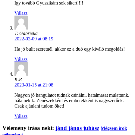
Igy tovább Gyuszikám sok sikert!!!!
Válasz
T. Gabriella
2022-02-09 at 08:19
Ha jó bulit szeretnél, akkor ez a duó egy kiváló megoldás!
Válasz
K.P.
2023-01-15 at 21:08
Nagyon jó hangulatot tudnak csinálni, hatalmasat mulattunk,
hála nekik. Zenészekként és emberekként is nagyszerűek.
Csak ajánlani tudom őket!
Válasz
Vélemény írása neki:
jánd jános juhász
Mégsem írok
véleményt