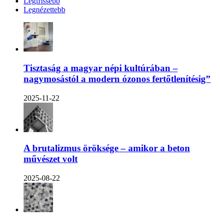
Legfrissebb
Legnézettebb
Tisztaság a magyar népi kultúrában –
nagymosástól a modern ózonos fertőtlenítésig”
2025-11-22
A brutalizmus öröksége – amikor a beton
művészet volt
2025-08-22