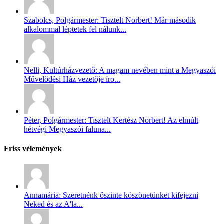
Szabolcs, Polgármester: Tisztelt Norbert! Már második
alkalommal léptetek fel nálunk...
Nelli, Kultúrházvezető: A magam nevében mint a Megyaszói
Művelődési Ház vezetője íro...
Péter, Polgármester: Tisztelt Kertész Norbert! Az elmúlt
hétvégi Megyaszói faluna...
Friss vélemények
Annamária: Szeretnénk őszinte köszönetünket kifejezni
Neked és az A'la...