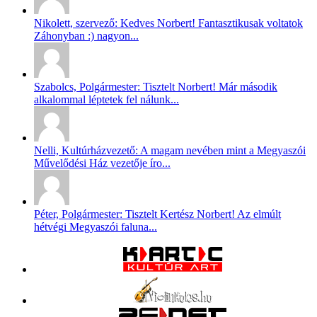
Nikolett, szervező: Kedves Norbert! Fantasztikusak voltatok
Záhonyban :) nagyon...
Szabolcs, Polgármester: Tisztelt Norbert! Már második
alkalommal léptetek fel nálunk...
Nelli, Kultúrházvezető: A magam nevében mint a Megyaszói
Művelődési Ház vezetője íro...
Péter, Polgármester: Tisztelt Kertész Norbert! Az elmúlt
hétvégi Megyaszói faluna...