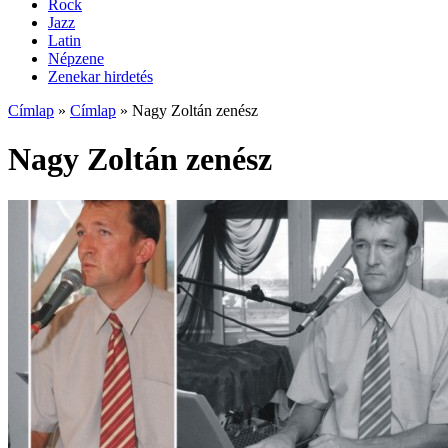
Rock
Jazz
Latin
Népzene
Zenekar hirdetés
Címlap
»
Címlap
»
Nagy Zoltán zenész
Nagy Zoltán zenész