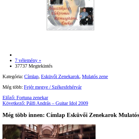
7 vélemény »
37737 Megtekintés
Kategória:
Címlap
,
Esküvői Zenekarok
,
Mulatós zene
Még több:
Fejér megye / Székesfehérvár
Előző:
Fortuna zenekar
Következő:
Pálfi András – Guitar Idol 2009
Még több innen: Címlap Esküvői Zenekarok Mulatós