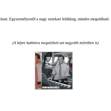
ekart. Egyszemélyestől a nagy zenekari felállásig, minden megoldható
(A képre kattintva megnézheti azt nagyobb méretben is)