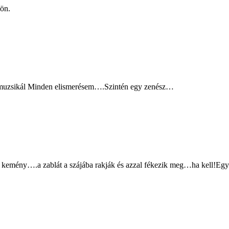
ön.
en muzsikál Minden elismerésem….Szintén egy zenész…
emény….a zablát a szájába rakják és azzal fékezik meg…ha kell!Egyéb