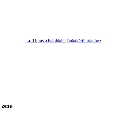
▲ Ugrás a baloldali ajánlatkérő űrlaphoz
 zene