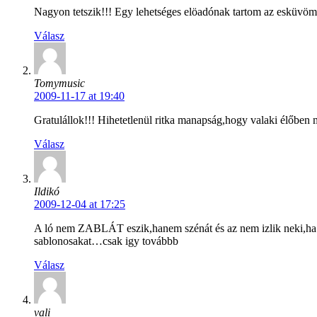
Nagyon tetszik!!! Egy lehetséges elöadónak tartom az esküvöm
Válasz
Tomymusic
2009-11-17 at 19:40
Gratulállok!!! Hihetetlenül ritka manapság,hogy valaki élőb
Válasz
Ildikó
2009-12-04 at 17:25
A ló nem ZABLÁT eszik,hanem szénát és az nem izlik neki,ha k
sablonosakat…csak igy továbbb
Válasz
vali