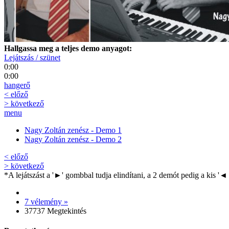
Hallgassa meg a teljes demo anyagot:
Lejátszás / szünet
0:00
0:00
hangerő
< előző
> következő
menu
Nagy Zoltán zenész - Demo 1
Nagy Zoltán zenész - Demo 2
< előző
> következő
*A lejátszást a '►' gombbal tudja elindítani, a 2 demót pedig a kis '◄
7 vélemény »
37737 Megtekintés