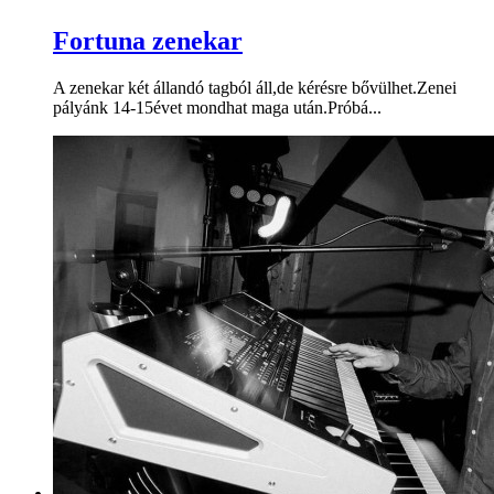
Fortuna zenekar
A zenekar két állandó tagból áll,de kérésre bővülhet.Zenei
pályánk 14-15évet mondhat maga után.Próbá...