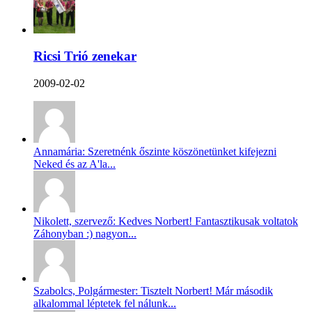
Ricsi Trió zenekar
2009-02-02
Annamária: Szeretnénk őszinte köszönetünket kifejezni
Neked és az A'la...
Nikolett, szervező: Kedves Norbert! Fantasztikusak voltatok
Záhonyban :) nagyon...
Szabolcs, Polgármester: Tisztelt Norbert! Már második
alkalommal léptetek fel nálunk...