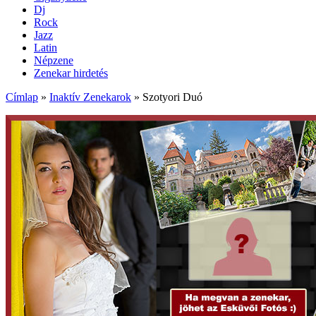
Dj
Rock
Jazz
Latin
Népzene
Zenekar hirdetés
Címlap
»
Inaktív Zenekarok
»
Szotyori Duó