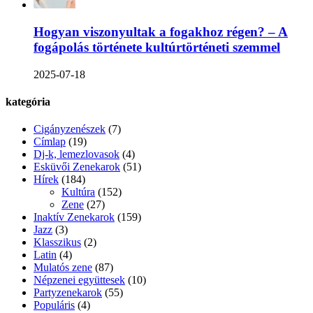
Hogyan viszonyultak a fogakhoz régen? – A
fogápolás története kultúrtörténeti szemmel
2025-07-18
kategória
Cigányzenészek
(7)
Címlap
(19)
Dj-k, lemezlovasok
(4)
Esküvői Zenekarok
(51)
Hírek
(184)
Kultúra
(152)
Zene
(27)
Inaktív Zenekarok
(159)
Jazz
(3)
Klasszikus
(2)
Latin
(4)
Mulatós zene
(87)
Népzenei együttesek
(10)
Partyzenekarok
(55)
Populáris
(4)