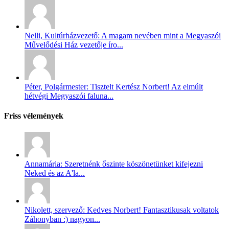
Nelli, Kultúrházvezető: A magam nevében mint a Megyaszói
Művelődési Ház vezetője íro...
Péter, Polgármester: Tisztelt Kertész Norbert! Az elmúlt
hétvégi Megyaszói faluna...
Friss vélemények
Annamária: Szeretnénk őszinte köszönetünket kifejezni
Neked és az A'la...
Nikolett, szervező: Kedves Norbert! Fantasztikusak voltatok
Záhonyban :) nagyon...