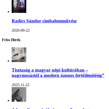
Radics Sándor cimbalomművész
2020-09-22
Friss Hírek
Tisztaság a magyar népi kultúrában –
nagymosástól a modern ózonos fertőtlenítésig”
2025-11-22