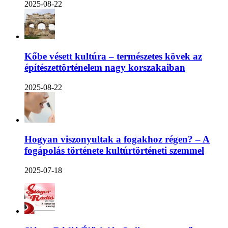
2025-08-22
Kőbe vésett kultúra – természetes kövek az
építészettörténelem nagy korszakaiban
2025-08-22
Hogyan viszonyultak a fogakhoz régen? – A
fogápolás története kultúrtörténeti szemmel
2025-07-18