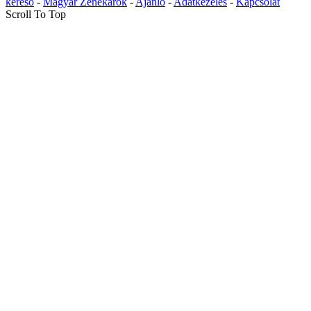
kereső
-
Magyar Zenekarok
-
Ajánló
-
Adatkezelés
-
Kapcsolat
Scroll To Top