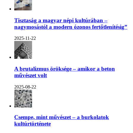
Tisztaság a magyar népi kultúrában –
nagymosástól a modern ózonos fertőtlenítésig”
2025-11-22
A brutalizmus öröksége – amikor a beton
művészet volt
2025-08-22
Csempe, mint művészet – a burkolatok
kultúrtörténete