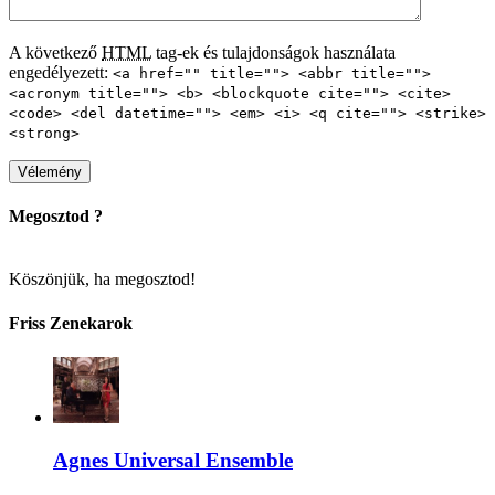
A következő
HTML
tag-ek és tulajdonságok használata
engedélyezett:
<a href="" title=""> <abbr title="">
<acronym title=""> <b> <blockquote cite=""> <cite>
<code> <del datetime=""> <em> <i> <q cite=""> <strike>
<strong>
Megosztod ?
Köszönjük, ha megosztod!
Friss Zenekarok
Agnes Universal Ensemble