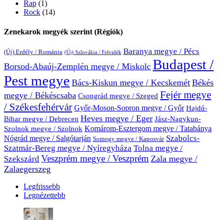
Rap
(1)
Rock
(14)
Zenekarok megyék szerint (Régiók)
Baranya megye / Pécs
(Új) Erdély / Románia
(Új) Szlovákia / Felvidék
Budapest /
Borsod-Abaúj-Zemplén megye / Miskolc
Pest megye
Bács-Kiskun megye / Kecskemét
Békés
Fejér megye
megye / Békéscsaba
Csongrád megye / Szeged
/ Székesfehérvár
Győr-Moson-Sopron megye / Győr
Hajdú-
Heves megye / Eger
Bihar megye / Debrecen
Jász-Nagykun-
Komárom-Esztergom megye / Tatabánya
Szolnok megye / Szolnok
Nógrád megye / Salgótarján
Szabolcs-
Somogy megye / Kaposvár
Szatmár-Bereg megye / Nyíregyháza
Tolna megye /
Veszprém megye / Veszprém
Zala megye /
Szekszárd
Zalaegerszeg
Legfrissebb
Legnézettebb