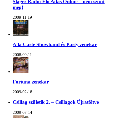
Sláger Rádió Élő Adás Online – nem szűnt
meg!
2009-11-19
A’la Carte Showband és Party zenekar
2008-09-11
Fortuna zenekar
2009-02-18
Csillag születik 2. – Csillagok Újratöltve
2009-07-14