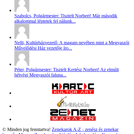
Szabolcs, Polgármester: Tisztelt Norbert! Már második
alkalommal léptetek fel nálunk...
Nelli, Kultúrházvezető: A magam nevében mint a Megyaszói
Művelődési Ház vezetője íro...
Péter, Polgármester: Tisztelt Kertész Norbert! Az elmúlt
hétvégi Megyaszói faluna...
© Minden jog fenntartva!
Zenekarok A-Z - zenész és zenekar