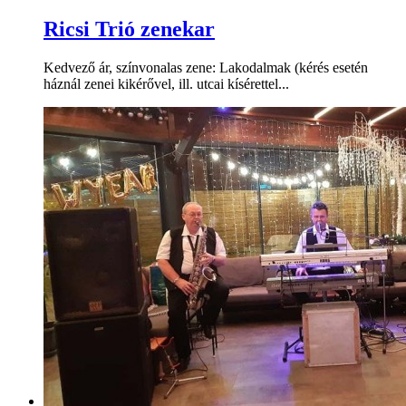
Ricsi Trió zenekar
Kedvező ár, színvonalas zene: Lakodalmak (kérés esetén
háznál zenei kikérővel, ill. utcai kísérettel...