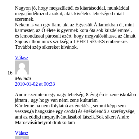
Nagyon jó, hogy megszülettél és kitartásoddal, munkáddal
megajándékozod azokat, akik kivételes tehetséged miatt
szeretnek.
Nekem is van egy fiam, aki az Egyesült Államokban él, mint
karmester, az Ő élete is gyermek kora óta sok küzdelemmel,
és lemondással párosult azért, hogy megvalósíthassa az álmait.
Sajnos itthon nincs szükség a TEHETSÉGES emberekre.
További szép sikereket kívánok.
Válasz
Melinda
2010-01-02 at 00:33
Andre szerintem egy nagy tehetség, 8 évig én is zene iskolába
jártam , ugy hogy van némi zene kulturám.
Kár lenne ha nem folytatná az éneklést, semmi képp sem
vesztes,(a hangszine egy csoda) és értékelendö a szerénysége,
ami az eddigi megnyilvánulásábol látszik.Sok sikert Andre
Marosvásárhelyröl drukkoltam
Válasz