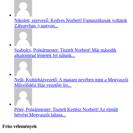
Nikolett, szervező: Kedves Norbert! Fantasztikusak voltatok
Záhonyban :) nagyon...
Szabolcs, Polgármester: Tisztelt Norbert! Már második
alkalommal léptetek fel nálunk...
Nelli, Kultúrházvezető: A magam nevében mint a Megyaszói
Művelődési Ház vezetője íro...
Péter, Polgármester: Tisztelt Kertész Norbert! Az elmúlt
hétvégi Megyaszói faluna...
Friss vélemények