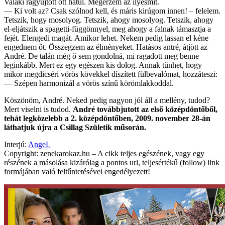
Valaki rágyújtott ott hátul. Megérzem az ilyesmit.
— Ki volt az? Csak szólnod kell, és máris kirúgom innen! – felelem.
Tetszik, hogy mosolyog. Tetszik, ahogy mosolyog. Tetszik, ahogy
el-eljátszik a spagetti-függönnyel, meg ahogy a falnak támasztja a
fejét. Elengedi magát. Amikor lehet. Nekem pedig lassan el kéne
engednem őt. Összegzem az élményeket. Hatásos antré, átjött az
André. De talán még ő sem gondolná, mi ragadott meg benne
leginkább. Mert ez egy egészen kis dolog. Annak tűnhet, hogy
mikor megdicséri vörös kövekkel díszített fülbevalómat, hozzáteszi:
— Szépen harmonizál a vörös színű körömlakkoddal.
Köszönöm, André. Neked pedig nagyon jól áll a mellény, tudod?
Mert viselni is tudod.
André továbbjutott az első középdöntőből,
tehát legközelebb a 2. középdöntőben, 2009. november 28-án
láthatjuk újra a Csillag Születik műsorán.
Interjú:
AngeL
Copyright: zenekarokaz.hu – A cikk teljes egészének, vagy egy
részének a másolása kizárólag a pontos url, teljesértékű (follow) link
formájában való feltűntetésével engedélyezett!