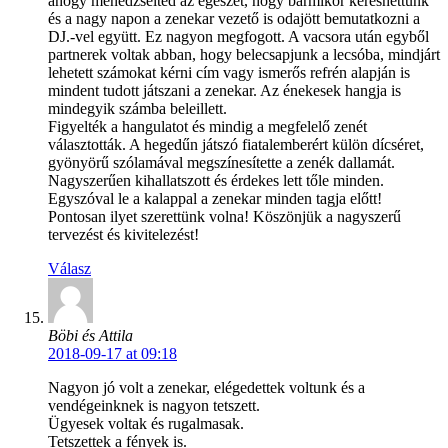
ahogy menedzselted az egészet, hogy bármikor kereshettünk
és a nagy napon a zenekar vezető is odajött bemutatkozni a
DJ.-vel együtt. Ez nagyon megfogott. A vacsora után egyből
partnerek voltak abban, hogy belecsapjunk a lecsóba, mindjárt
lehetett számokat kérni cím vagy ismerős refrén alapján is
mindent tudott játszani a zenekar. Az énekesek hangja is
mindegyik számba beleillett.
Figyelték a hangulatot és mindig a megfelelő zenét
választották. A hegedűn játszó fiatalemberért külön dícséret,
gyönyörű szólamával megszínesítette a zenék dallamát.
Nagyszerűen kihallatszott és érdekes lett tőle minden.
Egyszóval le a kalappal a zenekar minden tagja előtt!
Pontosan ilyet szerettünk volna! Köszönjük a nagyszerű
tervezést és kivitelezést!
Válasz
Böbi és Attila
2018-09-17 at 09:18
Nagyon jó volt a zenekar, elégedettek voltunk és a
vendégeinknek is nagyon tetszett.
Ügyesek voltak és rugalmasak.
Tetszettek a fények is.