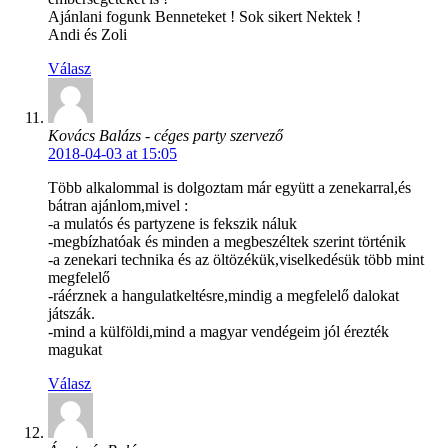
Ajánlani fogunk Benneteket ! Sok sikert Nektek !
Andi és Zoli
Válasz
Kovács Balázs - céges party szervező
2018-04-03 at 15:05
Több alkalommal is dolgoztam már együtt a zenekarral,és
bátran ajánlom,mivel :
-a mulatós és partyzene is fekszik náluk
-megbízhatóak és minden a megbeszéltek szerint történik
-a zenekari technika és az öltözékük,viselkedésük több mint
megfelelő
-ráérznek a hangulatkeltésre,mindig a megfelelő dalokat
játszák.
-mind a külföldi,mind a magyar vendégeim jól érezték
magukat
Válasz