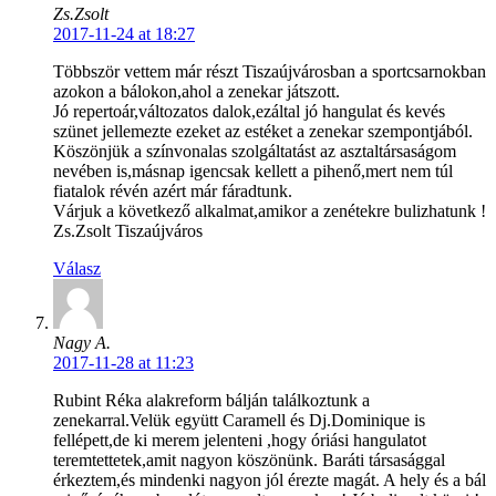
Zs.Zsolt
2017-11-24 at 18:27
Többször vettem már részt Tiszaújvárosban a sportcsarnokban
azokon a bálokon,ahol a zenekar játszott.
Jó repertoár,változatos dalok,ezáltal jó hangulat és kevés
szünet jellemezte ezeket az estéket a zenekar szempontjából.
Köszönjük a színvonalas szolgáltatást az asztaltársaságom
nevében is,másnap igencsak kellett a pihenő,mert nem túl
fiatalok révén azért már fáradtunk.
Várjuk a következő alkalmat,amikor a zenétekre bulizhatunk !
Zs.Zsolt Tiszaújváros
Válasz
Nagy A.
2017-11-28 at 11:23
Rubint Réka alakreform bálján találkoztunk a
zenekarral.Velük együtt Caramell és Dj.Dominique is
fellépett,de ki merem jelenteni ,hogy óriási hangulatot
teremtettetek,amit nagyon köszönünk. Baráti társasággal
érkeztem,és mindenki nagyon jól érezte magát. A hely és a bál