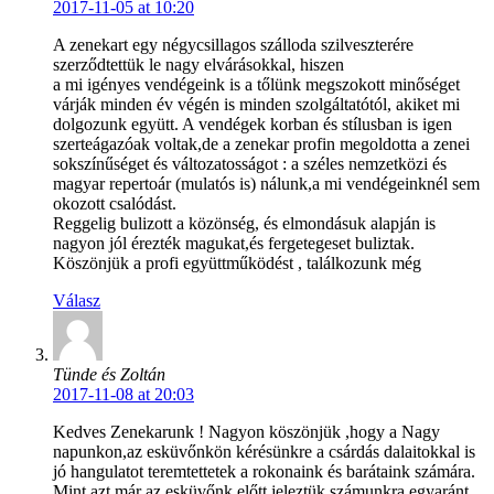
2017-11-05 at 10:20
A zenekart egy négycsillagos szálloda szilveszterére
szerződtettük le nagy elvárásokkal, hiszen
a mi igényes vendégeink is a tőlünk megszokott minőséget
várják minden év végén is minden szolgáltatótól, akiket mi
dolgozunk együtt. A vendégek korban és stílusban is igen
szerteágazóak voltak,de a zenekar profin megoldotta a zenei
sokszínűséget és változatosságot : a széles nemzetközi és
magyar repertoár (mulatós is) nálunk,a mi vendégeinknél sem
okozott csalódást.
Reggelig bulizott a közönség, és elmondásuk alapján is
nagyon jól érezték magukat,és fergetegeset buliztak.
Köszönjük a profi együttműködést , találkozunk még
Válasz
Tünde és Zoltán
2017-11-08 at 20:03
Kedves Zenekarunk ! Nagyon köszönjük ,hogy a Nagy
napunkon,az esküvőnkön kérésünkre a csárdás dalaitokkal is
jó hangulatot teremtettetek a rokonaink és barátaink számára.
Mint azt már az esküvőnk előtt jeleztük,számunkra egyaránt