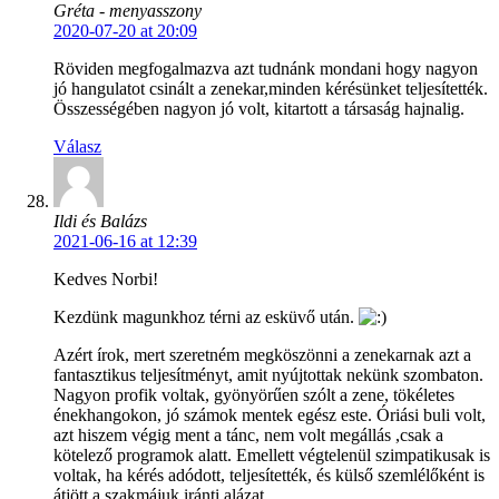
Gréta - menyasszony
2020-07-20 at 20:09
Röviden megfogalmazva azt tudnánk mondani hogy nagyon
jó hangulatot csinált a zenekar,minden kérésünket teljesítették.
Összességében nagyon jó volt, kitartott a társaság hajnalig.
Válasz
Ildi és Balázs
2021-06-16 at 12:39
Kedves Norbi!
Kezdünk magunkhoz térni az esküvő után.
Azért írok, mert szeretném megköszönni a zenekarnak azt a
fantasztikus teljesítményt, amit nyújtottak nekünk szombaton.
Nagyon profik voltak, gyönyörűen szólt a zene, tökéletes
énekhangokon, jó számok mentek egész este. Óriási buli volt,
azt hiszem végig ment a tánc, nem volt megállás ,csak a
kötelező programok alatt. Emellett végtelenül szimpatikusak is
voltak, ha kérés adódott, teljesítették, és külső szemlélőként is
átjött a szakmájuk iránti alázat.