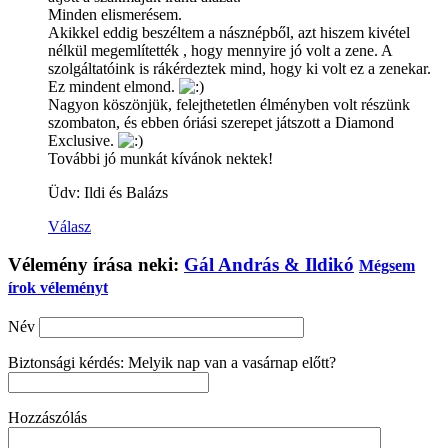
Minden elismerésem.
Akikkel eddig beszéltem a násznépből, azt hiszem kivétel
nélkül megemlítették , hogy mennyire jó volt a zene. A
szolgáltatóink is rákérdeztek mind, hogy ki volt ez a zenekar.
Ez mindent elmond.
Nagyon köszönjük, felejthetetlen élményben volt részünk
szombaton, és ebben óriási szerepet játszott a Diamond
Exclusive.
További jó munkát kívánok nektek!
Üdv: Ildi és Balázs
Válasz
Vélemény írása neki:
Gál András & Ildikó
Mégsem
írok véleményt
Név
Biztonsági kérdés: Melyik nap van a vasárnap előtt?
Hozzászólás