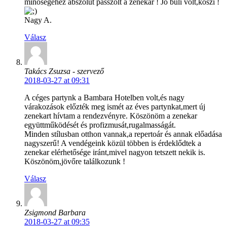
minőségéhez abszolút passzolt a zenekar ! Jó buli volt,köszi !
Nagy A.
Válasz
Takács Zsuzsa - szervező
2018-03-27 at 09:31
A céges partynk a Bambara Hotelben volt,és nagy
várakozások előzték meg ismét az éves partynkat,mert új
zenekart hívtam a rendezvényre. Köszönöm a zenekar
együttműködését és profizmusát,rugalmasságát.
Minden stílusban otthon vannak,a repertoár és annak előadása
nagyszerű! A vendégeink közül többen is érdeklődtek a
zenekar elérhetősége iránt,mivel nagyon tetszett nekik is.
Köszönöm,jövőre találkozunk !
Válasz
Zsigmond Barbara
2018-03-27 at 09:35