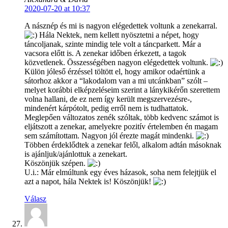
2020-07-20 at 10:37
A násznép és mi is nagyon elégedettek voltunk a zenekarral.
Hála Nektek, nem kellett nyösztetni a népet, hogy
táncoljanak, szinte mindig tele volt a táncparkett. Már a
vacsora előtt is. A zenekar időben érkezett, a tagok
közvetlenek. Összességében nagyon elégedettek voltunk.
Külön jóleső érzéssel töltött el, hogy amikor odaértünk a
sátorhoz akkor a “lakodalom van a mi utcánkban” szólt –
melyet korábbi elképzeléseim szerint a lánykikérőn szerettem
volna hallani, de ez nem így került megszervezésre-,
mindenért kárpótolt, pedig erről nem is tudhattatok.
Meglepően változatos zenék szóltak, több kedvenc számot is
eljátszott a zenekar, amelyekre pozitív értelemben én magam
sem számítottam. Nagyon jól érezte magát mindenki.
Többen érdeklődtek a zenekar felől, alkalom adtán másoknak
is ajánljuk/ajánlottuk a zenekart.
Köszönjük szépen.
U.i.: Már elmúltunk egy éves házasok, soha nem felejtjük el
azt a napot, hála Nektek is! Köszönjük!
Válasz