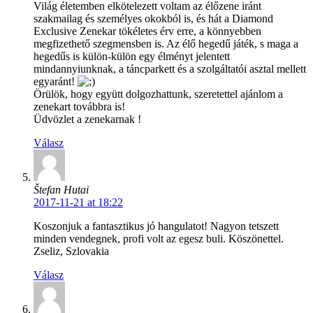
Világ életemben elkötelezett voltam az élőzene iránt
szakmailag és személyes okokból is, és hát a Diamond
Exclusive Zenekar tökéletes érv erre, a könnyebben
megfizethető szegmensben is. Az élő hegedű játék, s maga a
hegedűs is külön-külön egy élményt jelentett
mindannyiunknak, a táncparkett és a szolgáltatói asztal mellett
egyaránt!
Örülök, hogy együtt dolgozhattunk, szeretettel ajánlom a
zenekart továbbra is!
Üdvözlet a zenekarnak !
Válasz
Štefan Hutai
2017-11-21 at 18:22
Koszonjuk a fantasztikus jó hangulatot! Nagyon tetszett
minden vendegnek, profi volt az egesz buli. Köszönettel.
Zseliz, Szlovakia
Válasz