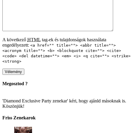
A következő
HTML
tag-ek és tulajdonságok használata
engedélyezett:
<a href="" title=""> <abbr title="">
<acronym title=""> <b> <blockquote cite=""> <cite>
<code> <del datetime=""> <em> <i> <q cite=""> <strike>
<strong>
Megosztod ?
'Diamond Exclusive Party zenekar' kéri, hogy ajánld másoknak is.
Köszönjük!
Friss Zenekarok