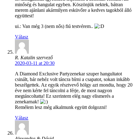
minőség és hangulat egyben. Köszönjük nektek, bátran
merem ajánlani akármilyen esküvőre a kedves tagokból álló
együttest!
ui.: Van még 3 (nem nős) fiú testvérem..
Válasz
R. Katalin szervező
2020-03-11 at 20:30
A Diamond Exclusive Partyzenekar szuper hangultatot
csinált, bár nehéz volt táncra bírni a csapatot, sokan inkább
beszélgettek. Az egyik résztvevő hölgy azt mondta, hogy 20
éve nem kérte fel táncolni a férje, de most nagyon
megtáncoltatta! Ez szerintem elég nagy elismerés a
zenekarnak!
Remélem lesz még alkalmunk együtt dolgozni!
Válasz
Alexandra & Dávid