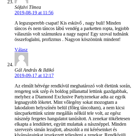
Sófalvi Tímea
2019-08-19 at 11:56
A legszuperebb csapat! Kis esküvő , nagy buli! Minden
táncos és nem táncos lábú vendég a parketten ropta, legjobb
választás volt számunkra a nagy napra! Egy szoval tudnánk
összefoglalni, profizmus . Nagyon köszönünk mindent!
Válasz
Gál András & Ildikó
2019-09-17 at 12:17
Az elmúlt hétvége rendkívül meghatározó volt életünk során,
rengeteg sok szép és boldog pillanattal lettünk gazdgabbak,
melyhez a Diamond Exclusive Partyzenekar adta az egyik
legnagyobb löketet. Mint vőlegény sokat mozogtam a
lakodalom helyszínén belül (főleg táncoltam), a nem kicsi
táncparkettünk szinte megállás nélkül tele volt, az egész
násznép fergetes hangulatot tanúsított. A zenekar tökéletesen
elkapta a lendületet, együtt mulattak a násznéppel. Minden
szervezés simán lezajlott, abszolút a mi kéréseinket és
kívánságainkat igyekezett teljesíteni a zenekar. Rendkívüli