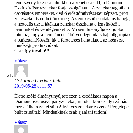
rendezvény lesz családunkban a zenét csak TI, a Diamond
Exkluzív Partyzenekar fogja szolgáltatni. A zenekar tagjaiban
csodálatos embereket,kiváló előadóművészeket,képzett, profi
zenészeket ismerhettünk meg. Az énekesnő csodálatos hangja,
a hegedűs tiszta játéka,a zenekar összhangja lenyűgözött
bennünket és vendégeinket is. Mi sem bizonyítja ezt jobban,
mint az, hogy a nem táncos lábú vendégeink is hajnalig ropták
a parketten.Köszönjük a fergeteges hangulatot, az igényes,
minőségi produkciókat.
Csak így tovább!!!
Válasz
Czikoráné Lavrincz Judit
2019-05-28 at 11:57
Életre szóló élményt nyújtott ezen a csodálatos napon a
Diamond exclusive partyzenekar, minden korosztály számára
megtalálható zenei stílus! Igényes zenekar és zene! Fergeteges
bulit csináltak! Mindenkinek csak ajánlani tudom!
Válasz