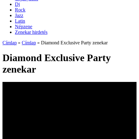
Dj
Rock
Jazz
Latin
Népzene
Zenekar hirdetés
Címlap
»
Címlap
»
Diamond Exclusive Party zenekar
Diamond Exclusive Party
zenekar