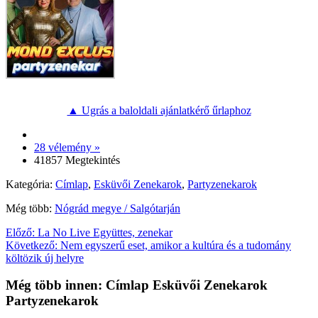
▲ Ugrás a baloldali ajánlatkérő űrlaphoz
28 vélemény »
41857 Megtekintés
Kategória:
Címlap
,
Esküvői Zenekarok
,
Partyzenekarok
Még több:
Nógrád megye / Salgótarján
Előző:
La No Live Együttes, zenekar
Következő:
Nem egyszerű eset, amikor a kultúra és a tudomány
költözik új helyre
Még több innen: Címlap Esküvői Zenekarok
Partyzenekarok