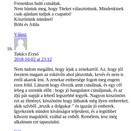
Frenetikus bulit csináltak.
Nem bántuk meg, hogy Titeket választottunk. Mindenkinek
csak ajánlani tudjuk a csapatot!
Köszönünk mindnet!
Böbi és Attila
Válasz
Takács Erzsó
2018-10-02 at 23:12
Nem tudom megállni, hogy írjak a zenekarról. Az, hogy jól
éreztem magam az esküvőn ahol játszottak, kevés és nem is
erről akarok írni. A zenekar embersége fogott meg engem
ezen felül. Látszott hogy élvezik amit csinálnak, és egy cél
lebeg a szemük előtt : hogy jó hangulatot csináljanak, és az
ifjú pár napját a lehető legszebbé tegyék. Nagyon köszönöm
ezt az élményt, köszönöm hogy láthatok még ilyen embereket,
akik szívből „teszik a dolgukat ’’ és igazán jó emberek.
Igyekeztek minden kívánságot teljesíteni, és a legtöbbet
kihozni magukból, ezáltal az estből. Remélem, lesz még
alkalmam ezt tapasztalni.