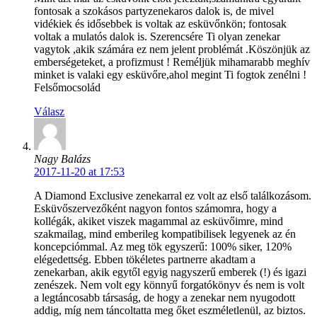
fontosak a szokásos partyzenekaros dalok is, de mivel
vidékiek és idősebbek is voltak az esküvőnkön; fontosak
voltak a mulatós dalok is. Szerencsére Ti olyan zenekar
vagytok ,akik számára ez nem jelent problémát .Köszönjük az
emberségeteket, a profizmust ! Reméljük mihamarabb meghív
minket is valaki egy esküvőre,ahol megint Ti fogtok zenélni !
Felsőmocsolád
Válasz
Nagy Balázs
2017-11-20 at 17:53
A Diamond Exclusive zenekarral ez volt az első találkozásom.
Esküvőszervezőként nagyon fontos számomra, hogy a
kollégák, akiket viszek magammal az esküvőimre, mind
szakmailag, mind emberileg kompatibilisek legyenek az én
koncepciómmal. Az meg tök egyszerű: 100% siker, 120%
elégedettség. Ebben tökéletes partnerre akadtam a
zenekarban, akik egytől egyig nagyszerű emberek (!) és igazi
zenészek. Nem volt egy könnyű forgatókönyv és nem is volt
a legtáncosabb társaság, de hogy a zenekar nem nyugodott
addig, míg nem táncoltatta meg őket eszméletlenül, az biztos.