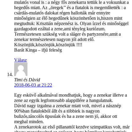
mulatós vonal is : a négy fős zenekarra tettük le a voksunkat a
hegedűs miatt. Az „öregek’’ és a fiatalok is megemlítették : a
csárdás-mulatós dalokat régen hallották már ennyire
minőségien az élő hegedűnek köszönhetően is,hiszen mint
megtudtuk: Krisztián népzenész is. Olyan ízzel és minőséggel
gazdagodott ezáltal a zene,ami tényleg kuriózum.
Természetesen szükség volt a sláger és partyzenére,amit a
zenekar természetesen nagyon jól adott elő.
Köszönjük,köszönjük,köszönjük !!!!
Barát Kinga – ifjú feleség
Válasz
Timi és Dàvid
2018-06-03 at 21:22
Egy esküvő alkalmával mondhatjuk, hogy a zenekar illetve a
zene az egyik legfontosabb alappillére a hangulatnak.
Dávid nagy izgalma a zenekar miatt volt, mivel a násznép
90%ban fiatalokból állt és a többiek is nagyon
bulizós,táncolós tipusúak és ha a zene nem jó, akkor ott
meghal minden.
A zenekarotok az első pillanattól kezdve szimpatikus volt, már