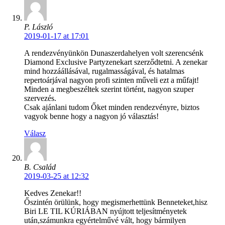
P. László
2019-01-17 at 17:01
A rendezvényünkön Dunaszerdahelyen volt szerencsénk
Diamond Exclusive Partyzenekart szerződtetni. A zenekar
mind hozzáállásával, rugalmasságával, és hatalmas
repertoárjával nagyon profi szinten műveli ezt a műfajt!
Minden a megbeszéltek szerint történt, nagyon szuper
szervezés.
Csak ajánlani tudom Őket minden rendezvényre, biztos
vagyok benne hogy a nagyon jó választás!
Válasz
B. Család
2019-03-25 at 12:32
Kedves Zenekar!!
Őszintén örülünk, hogy megismerhettünk Benneteket,hisz
Biri LE TIL KÚRIÁBAN nyújtott teljesítményetek
után,számunkra egyértelművé vált, hogy bármilyen