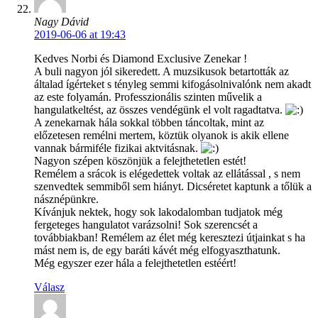
Nagy Dávid
2019-06-06 at 19:43
Kedves Norbi és Diamond Exclusive Zenekar !
A buli nagyon jól sikeredett. A muzsikusok betartották az
általad ígérteket s tényleg semmi kifogásolnivalónk nem akadt
az este folyamán. Professzionális szinten művelik a
hangulatkeltést, az összes vendégünk el volt ragadtatva.
A zenekarnak hála sokkal többen táncoltak, mint az
előzetesen remélni mertem, köztük olyanok is akik ellene
vannak bármiféle fizikai aktvitásnak.
Nagyon szépen köszönjük a felejthetetlen estét!
Remélem a srácok is elégedettek voltak az ellátással , s nem
szenvedtek semmiből sem hiányt. Dicséretet kaptunk a tőlük a
násznépünkre.
Kívánjuk nektek, hogy sok lakodalomban tudjatok még
fergeteges hangulatot varázsolni! Sok szerencsét a
továbbiakban! Remélem az élet még keresztezi útjainkat s ha
mást nem is, de egy baráti kávét még elfogyaszthatunk.
Még egyszer ezer hála a felejthetetlen estéért!
Válasz