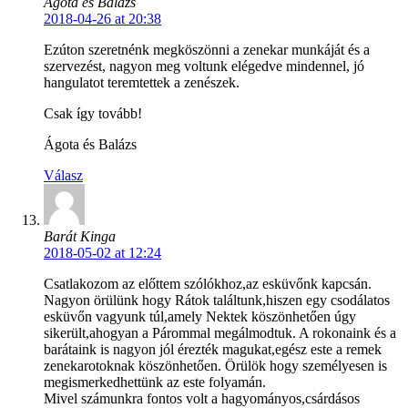
Ágota és Balázs
2018-04-26 at 20:38
Ezúton szeretnénk megköszönni a zenekar munkáját és a
szervezést, nagyon meg voltunk elégedve mindennel, jó
hangulatot teremtettek a zenészek.
Csak így tovább!
Ágota és Balázs
Válasz
Barát Kinga
2018-05-02 at 12:24
Csatlakozom az előttem szólókhoz,az esküvőnk kapcsán.
Nagyon örülünk hogy Rátok találtunk,hiszen egy csodálatos
esküvőn vagyunk túl,amely Nektek köszönhetően úgy
sikerült,ahogyan a Párommal megálmodtuk. A rokonaink és a
barátaink is nagyon jól érezték magukat,egész este a remek
zenekarotoknak köszönhetően. Örülök hogy személyesen is
megismerkedhettünk az este folyamán.
Mivel számunkra fontos volt a hagyományos,csárdásos