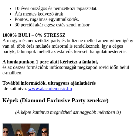
10 éves országos és nemzetközi tapasztalat.
Áfa mentes kedvező árak
Pontos, rugalmas együttműködés.
30 perctől akár egész estés zenei műsor
1000% BULI – 0% STRESSZ
A magyar és nemzetközi party és bulizene mellett amennyiben igény
van rá, több órás mulatós műsorral is rendelkeznek, így a céges
partyk, falunapok mellett az esküvők keresett hangulatmesterei is.
A honlapunkon 1 perc alatt kérhetsz ajánlatot,
és az összes formációnk infócsomagját megkapod rövid időn belül
e-mailben.
További információk, ultragyors ajánlatkérés
ide kattintva:
www.alacartemusic.hu
Képek (Diamond Exclusive Party zenekar)
(A képre kattintva megnézheti azt nagyobb méretben is)