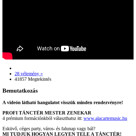
28 vélemény »
41857 Megtekintés
Bemutatkozás
A videón látható hangulatot visszük minden rendezvényre!
PROFI TÁNCTÉR MESTER ZENEKAR
4 prémium formációnkból választhatsz itt:
www.alacartemusic.hu
Esküvő, céges party, város- és falunap vagy bál?
MI TUDJUK HOGYAN LEGYEN TELE A TÁNCTÉR!