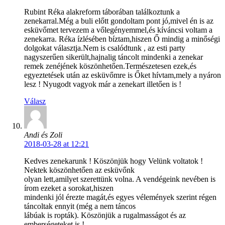
Rubint Réka alakreform táborában találkoztunk a
zenekarral.Még a buli előtt gondoltam pont jó,mivel én is az
esküvőmet tervezem a vőlegényemmel,és kíváncsi voltam a
zenekarra. Réka ízlésében bíztam,hiszen Ő mindig a minőségi
dolgokat választja.Nem is csalódtunk , az esti party
nagyszerűen sikerült,hajnalig táncolt mindenki a zenekar
remek zenéjének köszönhetően.Természetesen ezek,és
egyeztetések után az esküvőmre is Őket hívtam,mely a nyáron
lesz ! Nyugodt vagyok már a zenekart illetően is !
Válasz
Andi és Zoli
2018-03-28 at 12:21
Kedves zenekarunk ! Köszönjük hogy Velünk voltatok !
Nektek köszönhetően az esküvőnk
olyan lett,amilyet szerettünk volna. A vendégeink nevében is
írom ezeket a sorokat,hiszen
mindenki jól érezte magát,és egyes vélemények szerint régen
táncoltak ennyit (még a nem táncos
lábúak is ropták). Köszönjük a rugalmasságot és az
emberségeteket is !