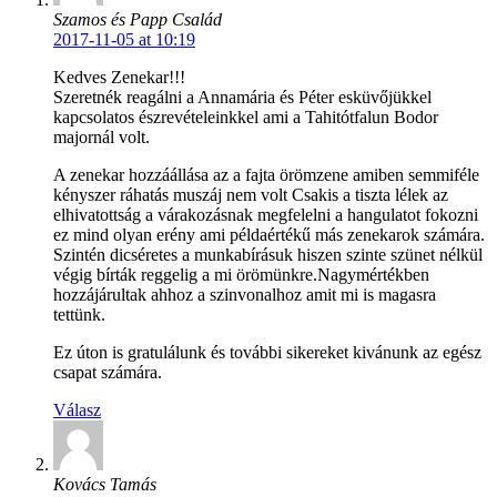
Szamos és Papp Család
2017-11-05 at 10:19
Kedves Zenekar!!!
Szeretnék reagálni a Annamária és Péter esküvőjükkel
kapcsolatos észrevételeinkkel ami a Tahitótfalun Bodor
majornál volt.
A zenekar hozzáállása az a fajta örömzene amiben semmiféle
kényszer ráhatás muszáj nem volt Csakis a tiszta lélek az
elhivatottság a várakozásnak megfelelni a hangulatot fokozni
ez mind olyan erény ami példaértékű más zenekarok számára.
Szintén dicséretes a munkabírásuk hiszen szinte szünet nélkül
végig bírták reggelig a mi örömünkre.Nagymértékben
hozzájárultak ahhoz a szinvonalhoz amit mi is magasra
tettünk.
Ez úton is gratulálunk és további sikereket kivánunk az egész
csapat számára.
Válasz
Kovács Tamás