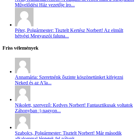
Művelődési Ház vezetője íro...
Péter, Polgármester: Tisztelt Kertész Norbert! Az elmúlt
hétvégi Megyaszói faluna...
Friss vélemények
Annamária: Szeretnénk őszinte köszönetünket kifejezni
Neked és az A'la...
Nikolett, szervező: Kedves Norbert! Fantasztikusak voltatok
Záhonyban :) nagyon...
Szabolcs, Polgármester: Tisztelt Norbert! Már második
alkalommal léptetek fel nálunk...