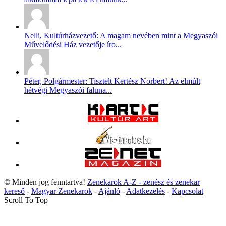
Nelli, Kultúrházvezető: A magam nevében mint a Megyaszói
Művelődési Ház vezetője íro...
Péter, Polgármester: Tisztelt Kertész Norbert! Az elmúlt
hétvégi Megyaszói faluna...
© Minden jog fenntartva!
Zenekarok A-Z - zenész és zenekar
kereső
-
Magyar Zenekarok
-
Ajánló
-
Adatkezelés
-
Kapcsolat
Scroll To Top