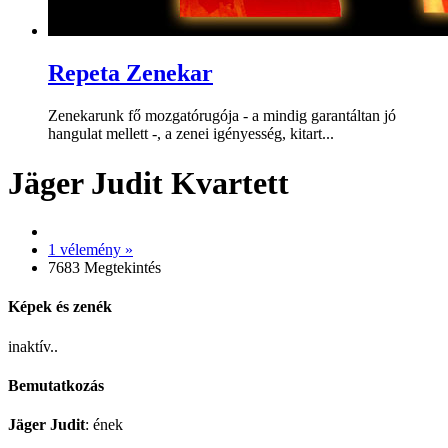
Repeta Zenekar
Zenekarunk fő mozgatórugója - a mindig garantáltan jó
hangulat mellett -, a zenei igényesség, kitart...
Jäger Judit Kvartett
1 vélemény »
7683 Megtekintés
Képek és zenék
inaktív..
Bemutatkozás
Jäger Judit
: ének