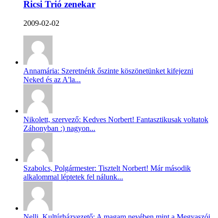
Ricsi Trió zenekar
2009-02-02
Annamária: Szeretnénk őszinte köszönetünket kifejezni
Neked és az A'la...
Nikolett, szervező: Kedves Norbert! Fantasztikusak voltatok
Záhonyban :) nagyon...
Szabolcs, Polgármester: Tisztelt Norbert! Már második
alkalommal léptetek fel nálunk...
Nelli, Kultúrházvezető: A magam nevében mint a Megyaszói