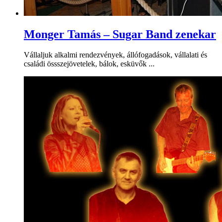
Monger Tamás – Sugar Band zenekar
Vállaljuk alkalmi rendezvények, állófogadások, vállalati és
családi össszejövetelek, bálok, esküvők ...