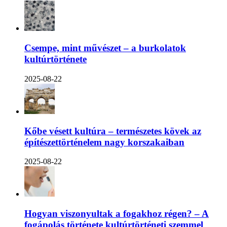
Csempe, mint művészet – a burkolatok
kultúrtörténete
2025-08-22
Kőbe vésett kultúra – természetes kövek az
építészettörténelem nagy korszakaiban
2025-08-22
Hogyan viszonyultak a fogakhoz régen? – A
fogápolás története kultúrtörténeti szemmel