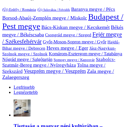
Baranya megye / Pécs
(Új) Erdély / Románia
(Új) Szlovákia / Felvidék
Budapest /
Borsod-Abaúj-Zemplén megye / Miskolc
Pest megye
Bács-Kiskun megye / Kecskemét
Békés
Fejér megye
megye / Békéscsaba
Csongrád megye / Szeged
/ Székesfehérvár
Győr-Moson-Sopron megye / Győr
Hajdú-
Heves megye / Eger
Bihar megye / Debrecen
Jász-Nagykun-
Komárom-Esztergom megye / Tatabánya
Szolnok megye / Szolnok
Nógrád megye / Salgótarján
Szabolcs-
Somogy megye / Kaposvár
Szatmár-Bereg megye / Nyíregyháza
Tolna megye /
Veszprém megye / Veszprém
Zala megye /
Szekszárd
Zalaegerszeg
Legfrissebb
Legnézettebb
Tisztaság a magyar népi kultúrában –