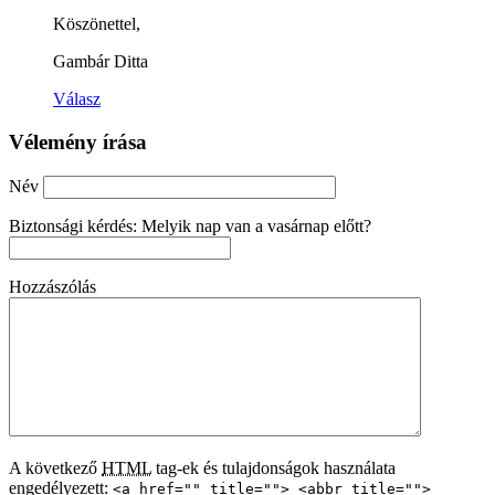
Köszönettel,
Gambár Ditta
Válasz
Vélemény írása
Név
Biztonsági kérdés: Melyik nap van a vasárnap előtt?
Hozzászólás
A következő
HTML
tag-ek és tulajdonságok használata
engedélyezett:
<a href="" title=""> <abbr title="">