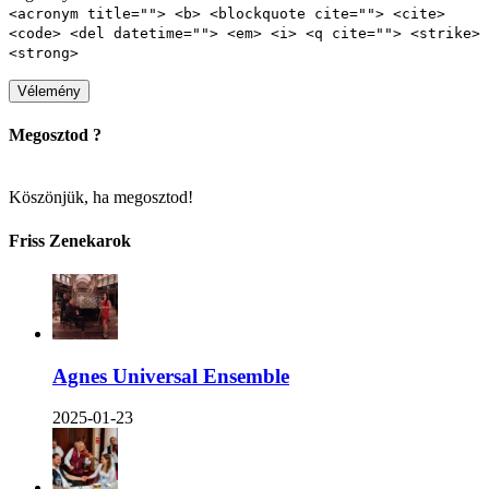
<acronym title=""> <b> <blockquote cite=""> <cite>
<code> <del datetime=""> <em> <i> <q cite=""> <strike>
<strong>
Megosztod ?
Köszönjük, ha megosztod!
Friss Zenekarok
Agnes Universal Ensemble
2025-01-23