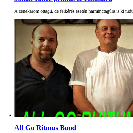
A zenekarom öttagú, de felkérés esetén harminctagúra is ki tud
All Go Ritmus Band