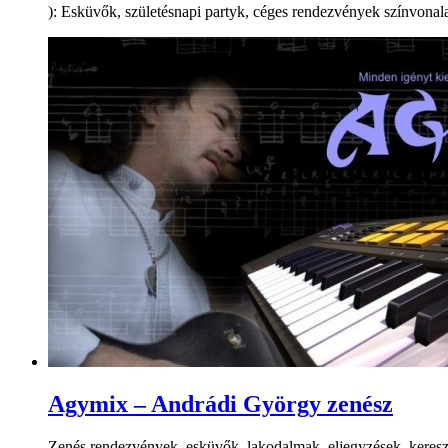
): Esküvők, születésnapi partyk, céges rendezvények színvonalas
Agymix – Andrádi György zenész
Zenés rendezvények, esküvők, lakodalmak, eljegyzések, kereszte