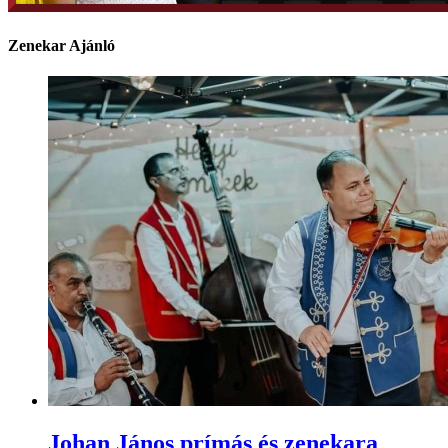
Zenekar Ajánló
Johan János prímás és zenekara