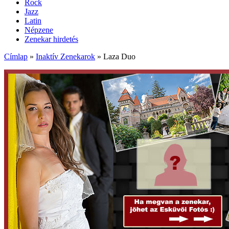
Rock
Jazz
Latin
Népzene
Zenekar hirdetés
Címlap
»
Inaktív Zenekarok
»
Laza Duo