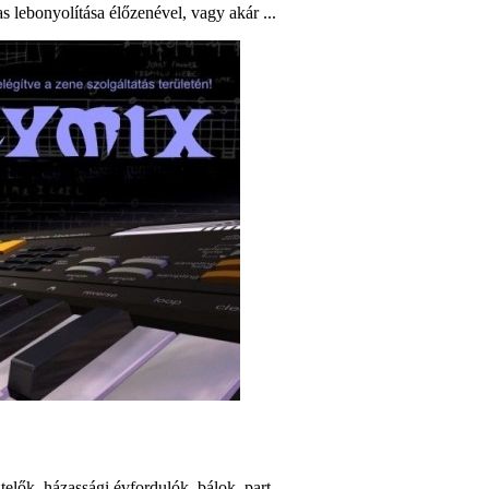
 lebonyolítása élőzenével, vagy akár ...
lők, házassági évfordulók, bálok, part...