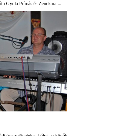
áth Gyula Prímás és Zenekara ...
ádi össszejövetelek, bálok, esküvők ...