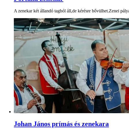
A zenekar két állandó tagból áll,de kérésre bővülhet.Zenei pá
Johan János prímás és zenekara