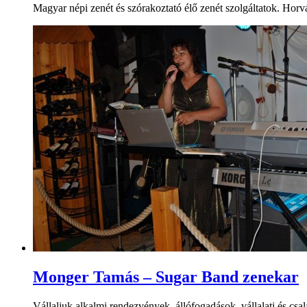
Magyar népi zenét és szórakoztató élő zenét szolgáltatok. Horv
Monger Tamás – Sugar Band zenekar
Vállaljuk alkalmi rendezvények, állófogadások, vállalati és csal