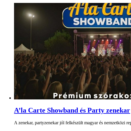
A’la Carte Showband és Party zenekar
A zenekar, partyzenekar jól felkészült magyar és nemzetközi repe