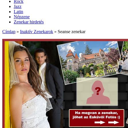
Rock
Jazz
Latin
Népzene
Zenekar hirdetés
Címlap
»
Inaktív Zenekarok
»
Seanse zenekar