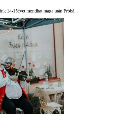
lyánk 14-15évet mondhat maga után.Próbá...