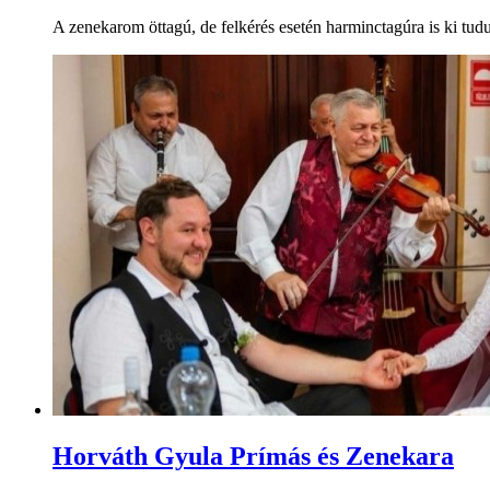
A zenekarom öttagú, de felkérés esetén harminctagúra is ki tud
Horváth Gyula Prímás és Zenekara