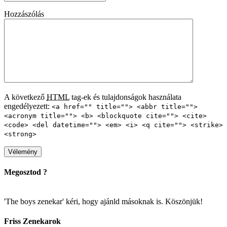
Hozzászólás
A következő
HTML
tag-ek és tulajdonságok használata
engedélyezett:
<a href="" title=""> <abbr title="">
<acronym title=""> <b> <blockquote cite=""> <cite>
<code> <del datetime=""> <em> <i> <q cite=""> <strike>
<strong>
Megosztod ?
'The boys zenekar' kéri, hogy ajánld másoknak is. Köszönjük!
Friss Zenekarok