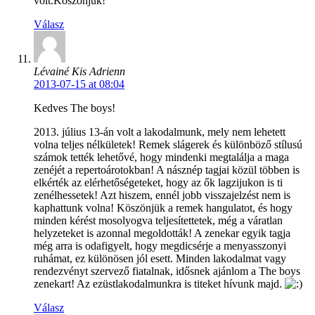
volt.Köszönjük!
Válasz
Lévainé Kis Adrienn
2013-07-15 at 08:04
Kedves The boys!
2013. július 13-án volt a lakodalmunk, mely nem lehetett
volna teljes nélkületek! Remek slágerek és különböző stílusú
számok tették lehetővé, hogy mindenki megtalálja a maga
zenéjét a repertoárotokban! A násznép tagjai közül többen is
elkérték az elérhetőségeteket, hogy az ők lagzijukon is ti
zenélhessetek! Azt hiszem, ennél jobb visszajelzést nem is
kaphattunk volna! Köszönjük a remek hangulatot, és hogy
minden kérést mosolyogva teljesítettetek, még a váratlan
helyzeteket is azonnal megoldották! A zenekar egyik tagja
még arra is odafigyelt, hogy megdicsérje a menyasszonyi
ruhámat, ez különösen jól esett. Minden lakodalmat vagy
rendezvényt szervező fiatalnak, idősnek ajánlom a The boys
zenekart! Az ezüstlakodalmunkra is titeket hívunk majd.
Válasz