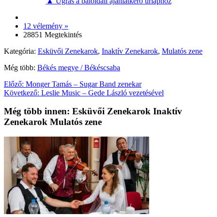
▲ Ugrás a baloldali ajánlatkérő űrlaphoz
12 vélemény »
28851 Megtekintés
Kategória:
Esküvői Zenekarok
,
Inaktív Zenekarok
,
Mulatós zene
Még több:
Békés megye / Békéscsaba
Előző:
Monger Tamás – Sugar Band zenekar
Következő:
Leslie Music – Gede László vezetésével
Még több innen: Esküvői Zenekarok Inaktív
Zenekarok Mulatós zene