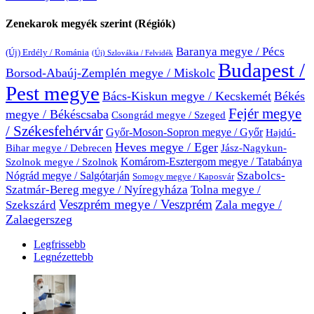
Zenekarok megyék szerint (Régiók)
Baranya megye / Pécs
(Új) Erdély / Románia
(Új) Szlovákia / Felvidék
Budapest /
Borsod-Abaúj-Zemplén megye / Miskolc
Pest megye
Bács-Kiskun megye / Kecskemét
Békés
Fejér megye
megye / Békéscsaba
Csongrád megye / Szeged
/ Székesfehérvár
Győr-Moson-Sopron megye / Győr
Hajdú-
Heves megye / Eger
Bihar megye / Debrecen
Jász-Nagykun-
Komárom-Esztergom megye / Tatabánya
Szolnok megye / Szolnok
Nógrád megye / Salgótarján
Szabolcs-
Somogy megye / Kaposvár
Szatmár-Bereg megye / Nyíregyháza
Tolna megye /
Veszprém megye / Veszprém
Zala megye /
Szekszárd
Zalaegerszeg
Legfrissebb
Legnézettebb