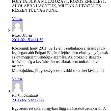
FOLYTATJUK A MULATOZÁST, KÖZÖS ÉNEKLÉST,
AHOL ABBA HAGYTUK, MIUTÁN A HIVATALOS
RÉSZEN TÚL VAGYUNK.
Válasz
Rózsa Mária
2011-02-15 at 11:59
Köszönjük hogy 2011. 02.12-én Szeghalmon a térség egyik
legelegánsabb Polgári Bálján felejthetetlen élményt nyújtottak
az ott megjelent vendégek számára. Az örökzöld slágerek
hatására még a kevésbé táncos lábúak sem tudtak a ülve
maradni.
Munkájukhoz jó egészséget és további sikereket kívánunk!
Válasz
Farkas Zoltánné
2011-02-15 at 12:36
Egy zenés est sikere nagyban függ a választott zenekartól. A