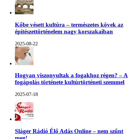
Kőbe vésett kultúra – természetes kövek az
építészettörténelem nagy korszakaiban
2025-08-22
Hogyan viszonyultak a fogakhoz régen? – A
fogápolás története kultúrtörténeti szemmel
2025-07-18
Sláger Rádió Élő Adás Online – nem szűnt
meg!