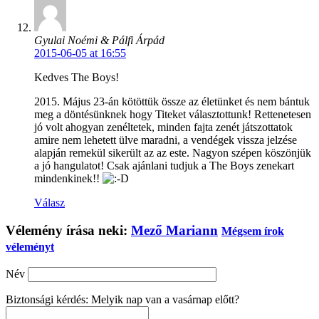
Gyulai Noémi & Pálfi Árpád
2015-06-05 at 16:55
Kedves The Boys!
2015. Május 23-án kötöttük össze az életünket és nem bántuk
meg a döntésünknek hogy Titeket választottunk! Rettenetesen
jó volt ahogyan zenéltetek, minden fajta zenét játszottatok
amire nem lehetett ülve maradni, a vendégek vissza jelzése
alapján remekül sikerült az az este. Nagyon szépen köszönjük
a jó hangulatot! Csak ajánlani tudjuk a The Boys zenekart
mindenkinek!!
Válasz
Vélemény írása neki:
Mező Mariann
Mégsem írok
véleményt
Név
Biztonsági kérdés: Melyik nap van a vasárnap előtt?