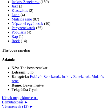
Inaktív Zenekarok
(159)
Jazz
(3)
Klasszikus
(2)
Latin
(4)
Mulatós zene
(87)
Népzenei együttesek
(10)
Partyzenekarok
(55)
Populáris
(4)
Rap
(1)
Rock
(14)
The boys zenekar
Adatok:
Név:
The boys zenekar
Létszám:
3 fő
Kategória:
Esküvői Zenekarok
,
Inaktív Zenekarok
,
Mulatós
zene
Régió:
Békés megye
Település:
Gyula
Képek megtekintése ►
Bemutatkozás ►
Vélemények (12) ►