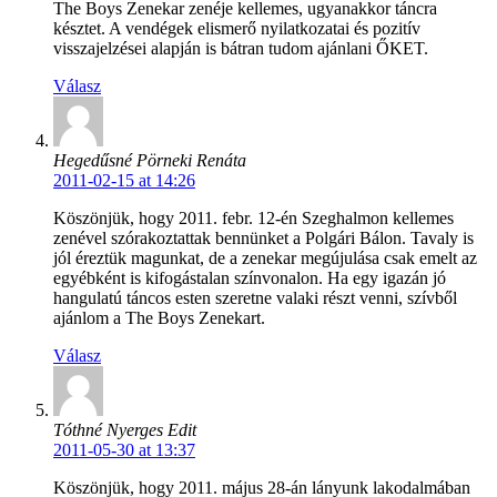
The Boys Zenekar zenéje kellemes, ugyanakkor táncra
késztet. A vendégek elismerő nyilatkozatai és pozitív
visszajelzései alapján is bátran tudom ajánlani ŐKET.
Válasz
Hegedűsné Pörneki Renáta
2011-02-15 at 14:26
Köszönjük, hogy 2011. febr. 12-én Szeghalmon kellemes
zenével szórakoztattak bennünket a Polgári Bálon. Tavaly is
jól éreztük magunkat, de a zenekar megújulása csak emelt az
egyébként is kifogástalan színvonalon. Ha egy igazán jó
hangulatú táncos esten szeretne valaki részt venni, szívből
ajánlom a The Boys Zenekart.
Válasz
Tóthné Nyerges Edit
2011-05-30 at 13:37
Köszönjük, hogy 2011. május 28-án lányunk lakodalmában