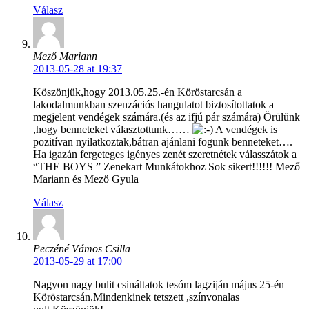
Válasz
Mező Mariann
2013-05-28 at 19:37
Köszönjük,hogy 2013.05.25.-én Köröstarcsán a
lakodalmunkban szenzációs hangulatot biztosítottatok a
megjelent vendégek számára.(és az ifjú pár számára) Örülünk
,hogy benneteket választottunk……
A vendégek is
pozitívan nyilatkoztak,bátran ajánlani fogunk benneteket….
Ha igazán fergeteges igényes zenét szeretnétek válasszátok a
“THE BOYS ” Zenekart Munkátokhoz Sok sikert!!!!!! Mező
Mariann és Mező Gyula
Válasz
Peczéné Vámos Csilla
2013-05-29 at 17:00
Nagyon nagy bulit csináltatok tesóm lagziján május 25-én
Köröstarcsán.Mindenkinek tetszett ,színvonalas