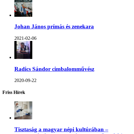
Johan János prímás és zenekara
2021-02-06
Radics Sándor cimbalomművész
2020-09-22
Friss Hírek
Tisztaság a magyar népi kultúrában –