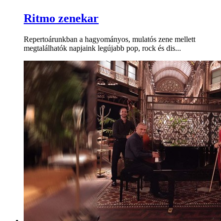
Ritmo zenekar
Repertoárunkban a hagyományos, mulatós zene mellett
megtalálhatók napjaink legújabb pop, rock és dis...