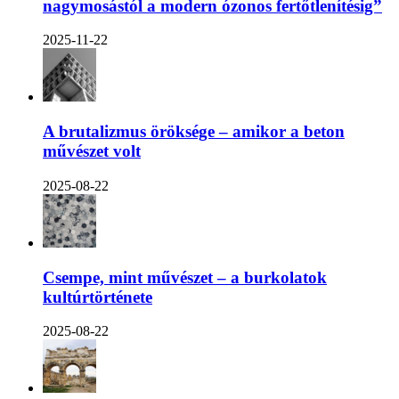
nagymosástól a modern ózonos fertőtlenítésig”
2025-11-22
A brutalizmus öröksége – amikor a beton
művészet volt
2025-08-22
Csempe, mint művészet – a burkolatok
kultúrtörténete
2025-08-22