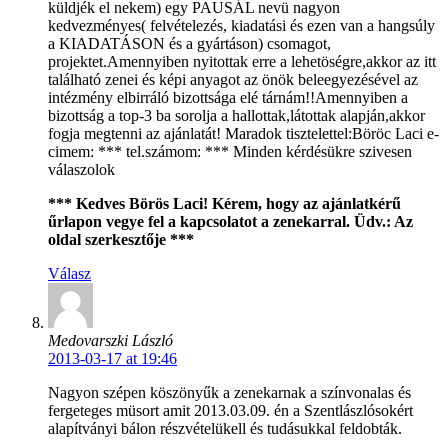
küldjék el nekem) egy PAUSÁL nevü nagyon
kedvezményes( felvételezés, kiadatási és ezen van a hangsúly
a KIADATÁSON és a gyártáson) csomagot,
projektet.Amennyiben nyitottak erre a lehetöségre,akkor az itt
található zenei és képi anyagot az önök beleegyezésével az
intézmény elbirráló bizottsága elé tárnám!!Amennyiben a
bizottság a top-3 ba sorolja a hallottak,látottak alapján,akkor
fogja megtenni az ajánlatát! Maradok tisztelettel:Böröc Laci e-
cimem: *** tel.számom: *** Minden kérdésükre szivesen
válaszolok
*** Kedves Börös Laci! Kérem, hogy az ajánlatkérű
űrlapon vegye fel a kapcsolatot a zenekarral. Üdv.: Az
oldal szerkesztője ***
Válasz
Medovarszki László
2013-03-17 at 19:46
Nagyon szépen köszönyűk a zenekarnak a színvonalas és
fergeteges müsort amit 2013.03.09. én a Szentlászlósokért
alapítványi bálon részvételükell és tudásukkal feldobták.