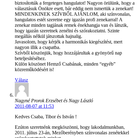
biztosították a fergeteges hangulatot! Nagyon örülünk, hogy a
választásuk Önökre esett, bár eddig nem ismertük a zenekart!
MINDENKINEK SZÍVBŐL AJÁNLOM, aki színvonalas,
hangulatos estét szeretne egy igazán profi zenekarral! A
zenekar minden tagjának remek énekhangja van és látszik,
hogy igazán szeretnek zenélni és szórakoztatni. Szinte
megállás nélkül játszottak hajnalig.
Javasolom, hogy kérjék a harmonikás kiegészítést, mert
nagyon illik a csapatba.
Szívből köszönjük, hogy hozzájárultak a gyönyörű nap
beteljesítéséhez.
Külön köszönet Hemző Csabának, minden “egyéb”
közreműködésért is!
Válasz
Nagyné Prorok Erzsébet és Nagy László
2011-08-07 at 11:53
Kedves Csaba, Tibor és István !
Ezúton szeretnénk megköszönni, hogy lakodalmunkban,
2011. július 23-án, Mezőberényben színvonalas zenétekkel