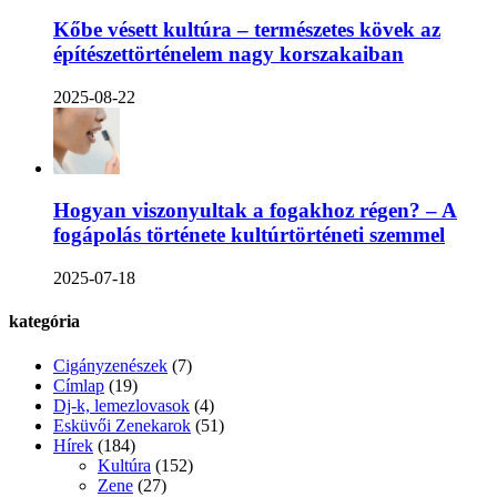
Kőbe vésett kultúra – természetes kövek az
építészettörténelem nagy korszakaiban
2025-08-22
Hogyan viszonyultak a fogakhoz régen? – A
fogápolás története kultúrtörténeti szemmel
2025-07-18
kategória
Cigányzenészek
(7)
Címlap
(19)
Dj-k, lemezlovasok
(4)
Esküvői Zenekarok
(51)
Hírek
(184)
Kultúra
(152)
Zene
(27)