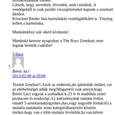
szórakoztattatok minket.
Látszik, hogy szeretitek, élvezitek, amit csináltok. A
vendégektől is csak pozitív visszajelzéseket kapunk a zenekart
illetően.
Köszönet Binder Jani harmónikás vendégjátékáért is. Tényleg
kellett a harmónika.
Munkátokhoz sok sikert kívánunk!
Mindenki keresse nyugodtan a The Boys Zenekart, nem
fognak bennük csalódni!
Válasz
Böröc laci
2013-02-08 at 20:08
Tisztelt Zenekar!!.Azok az emberek,aki ajánlották önöket, ezt
az elérhetöséget adták meg!Magamról csak annyit,hogy
Böröc Laci vagyok a szabadkai k-23 tv és kiadóház zenei
producere és rendezöje.Az intézményünk minden évben
odaitél 5-zenekarnak(együttes,duo,vagy nagyobb formáció) a
mulatós,mulattatós zenei kategóriában(ezért kérném
önöket,hogy van e több mulatós fevételük,ha van,kérem