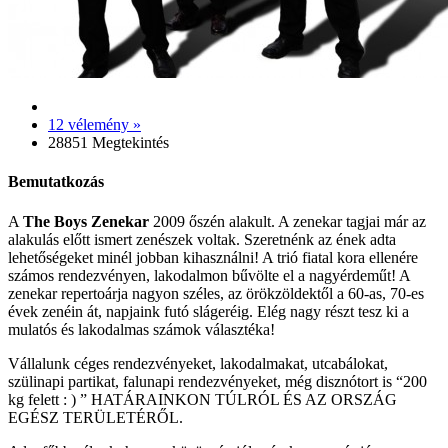
12 vélemény »
28851 Megtekintés
Bemutatkozás
A
The Boys Zenekar
2009 őszén alakult. A zenekar tagjai már az
alakulás előtt ismert zenészek voltak. Szeretnénk az ének adta
lehetőségeket minél jobban kihasználni! A trió fiatal kora ellenére
számos rendezvényen, lakodalmon bűvölte el a nagyérdeműt! A
zenekar repertoárja nagyon széles, az örökzöldektől a 60-as, 70-es
évek zenéin át, napjaink futó slágeréig. Elég nagy részt tesz ki a
mulatós és lakodalmas számok választéka!
Vállalunk céges rendezvényeket, lakodalmakat, utcabálokat,
szülinapi partikat, falunapi rendezvényeket, még disznótort is “200
kg felett : ) ” HATÁRAINKON TÚLRÓL ÉS AZ ORSZÁG
EGÉSZ TERÜLETÉRŐL.