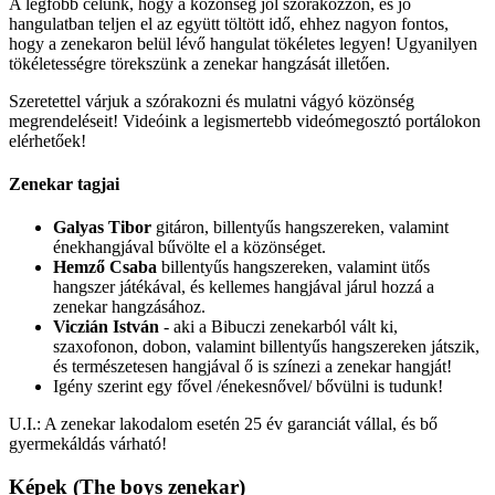
A legfőbb célunk, hogy a közönség jól szórakozzon, és jó
hangulatban teljen el az együtt töltött idő, ehhez nagyon fontos,
hogy a zenekaron belül lévő hangulat tökéletes legyen! Ugyanilyen
tökéletességre törekszünk a zenekar hangzását illetően.
Szeretettel várjuk a szórakozni és mulatni vágyó közönség
megrendeléseit! Videóink a legismertebb videómegosztó portálokon
elérhetőek!
Zenekar tagjai
Galyas Tibor
gitáron, billentyűs hangszereken, valamint
énekhangjával bűvölte el a közönséget.
Hemző Csaba
billentyűs hangszereken, valamint ütős
hangszer játékával, és kellemes hangjával járul hozzá a
zenekar hangzásához.
Viczián István
- aki a Bibuczi zenekarból vált ki,
szaxofonon, dobon, valamint billentyűs hangszereken játszik,
és természetesen hangjával ő is színezi a zenekar hangját!
Igény szerint egy fővel /énekesnővel/ bővülni is tudunk!
U.I.: A zenekar lakodalom esetén 25 év garanciát vállal, és bő
gyermekáldás várható!
Képek (The boys zenekar)