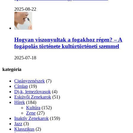
2025-08-22
Hogyan viszonyultak a fogakhoz régen? – A
fogápolás története kultúrtörténeti szemmel
2025-07-18
kategória
Cigányzenészek
(7)
Címlap
(19)
Dj-k, lemezlovasok
(4)
Esküvői Zenekarok
(51)
Hírek
(184)
Kultúra
(152)
Zene
(27)
Inaktív Zenekarok
(159)
Jazz
(3)
Klasszikus
(2)