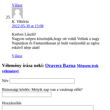
Válasz
K. Viktória
2022-05-30 at 15:08
Kedves László!
Nagyon szépen köszönjük,hogy ott voltál Velünk a nagy
Napunkon és Fantasztikusan jó bulit varázsoltál az egész
esküvő ideje alatt!
Válasz
Vélemény írása neki:
Oravecz Barna
Mégsem írok
véleményt
Név
Biztonsági kérdés: Melyik nap van a vasárnap előtt?
Hozzászólás