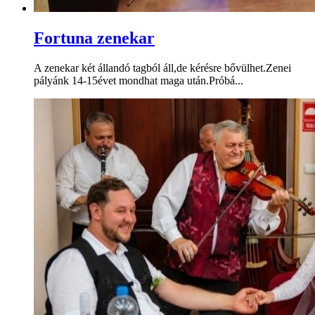
Fortuna zenekar
A zenekar két állandó tagból áll,de kérésre bővülhet.Zenei
pályánk 14-15évet mondhat maga után.Próbá...