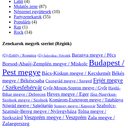
Latin
(4)
Mulatós zene
(87)
Népzenei együttesek
(10)
Partyzenekarok
(55)
Populáris
(4)
Rap
(1)
Rock
(14)
Zenekarok megyék szerint (Régiók)
Baranya megye / Pécs
(Új) Erdély / Románia
(Új) Szlovákia / Felvidék
Budapest /
Borsod-Abaúj-Zemplén megye / Miskolc
Pest megye
Bács-Kiskun megye / Kecskemét
Békés
Fejér megye
megye / Békéscsaba
Csongrád megye / Szeged
/ Székesfehérvár
Győr-Moson-Sopron megye / Győr
Hajdú-
Heves megye / Eger
Bihar megye / Debrecen
Jász-Nagykun-
Komárom-Esztergom megye / Tatabánya
Szolnok megye / Szolnok
Nógrád megye / Salgótarján
Szabolcs-
Somogy megye / Kaposvár
Szatmár-Bereg megye / Nyíregyháza
Tolna megye /
Veszprém megye / Veszprém
Zala megye /
Szekszárd
Zalaegerszeg