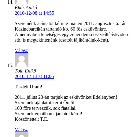
Éliás Anikó
2010-12-08 at 14:55
Szeretnénk ajánlatot kérni e-mailen 2011. augusztus 6. -án
Kazincbarcikán tartandó kb. 60 fős esküvőnkre.
Amennyiben lehetséges egy zenei demo összeállítást/video-t
stb. is megtekintenénk (csatolt fájlként/link-ként).
Válasz
Tóth Enikő
2010-12-13 at 11:06
Tisztelt Uram!
2011. július 23-án tartjuk az esküvőnket Edelényben!
Szeretnék ajánlatot kérni Öntől.
100 főre tervezzük, sok fiatallal.
Szeretnék emailban ajánlatot kérni!
Köszönettel: T.E.
Válasz