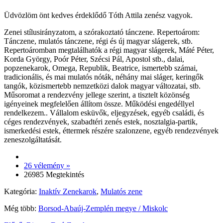
Üdvözlöm önt kedves érdeklődő Tóth Attila zenész vagyok.
Zenei stílusirányzatom, a szórakoztató tánczene. Repertoárom:
Tánczene, mulatós tánczene, régi és új magyar slágerek, stb.
Repertoáromban megtalálhatók a régi magyar slágerek, Máté Péter,
Korda György, Poór Péter, Szécsi Pál, Apostol stb., dalai,
popzenekarok, Omega, Republik, Beatrice, ismertebb számai,
tradicionális, és mai mulatós nóták, néhány mai sláger, keringők
tangók, közismertebb nemzetközi dalok magyar változatai, stb.
Műsoromat a rendezvény jellege szerint, a tisztelt közönség
igényeinek megfelelően állítom össze. Működési engedéllyel
rendelkezem.. Vállalom esküvők, eljegyzések, egyéb családi, és
céges rendezvények, szabadtéri zenés estek, nosztalgia-partik,
ismerkedési estek, éttermek részére szalonzene, egyéb rendezvények
zeneszolgáltatását.
26 vélemény »
26985 Megtekintés
Kategória:
Inaktív Zenekarok
,
Mulatós zene
Még több:
Borsod-Abaúj-Zemplén megye / Miskolc