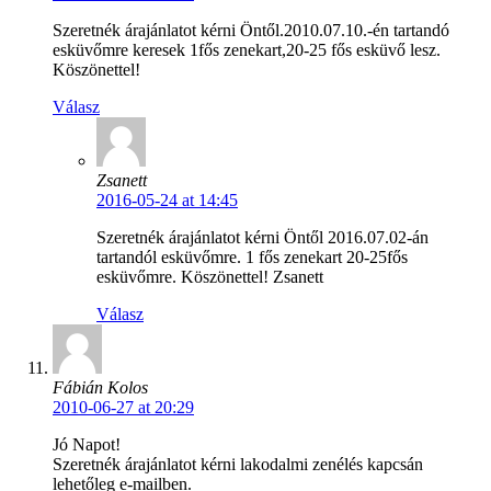
Szeretnék árajánlatot kérni Öntől.2010.07.10.-én tartandó
esküvőmre keresek 1fős zenekart,20-25 fős esküvő lesz.
Köszönettel!
Válasz
Zsanett
2016-05-24 at 14:45
Szeretnék árajánlatot kérni Öntől 2016.07.02-án
tartandól esküvőmre. 1 fős zenekart 20-25fős
esküvőmre. Köszönettel! Zsanett
Válasz
Fábián Kolos
2010-06-27 at 20:29
Jó Napot!
Szeretnék árajánlatot kérni lakodalmi zenélés kapcsán
lehetőleg e-mailben.