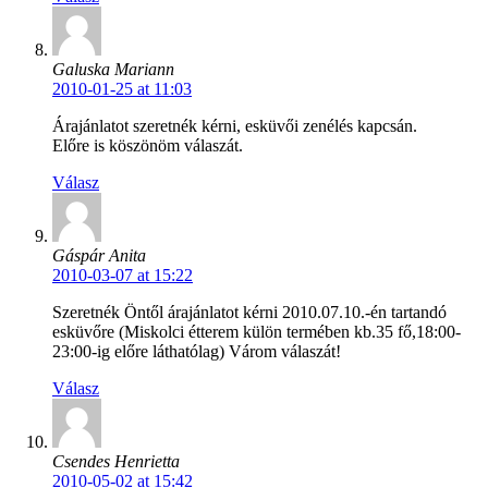
Galuska Mariann
2010-01-25 at 11:03
Árajánlatot szeretnék kérni, esküvői zenélés kapcsán.
Előre is köszönöm válaszát.
Válasz
Gáspár Anita
2010-03-07 at 15:22
Szeretnék Öntől árajánlatot kérni 2010.07.10.-én tartandó
esküvőre (Miskolci étterem külön termében kb.35 fő,18:00-
23:00-ig előre láthatólag) Várom válaszát!
Válasz
Csendes Henrietta
2010-05-02 at 15:42