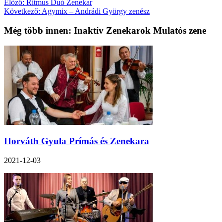
Előző:
Ritmus Duó Zenekar
Következő:
Agymix – Andrádi György zenész
Még több innen: Inaktív Zenekarok Mulatós zene
Horváth Gyula Prímás és Zenekara
2021-12-03