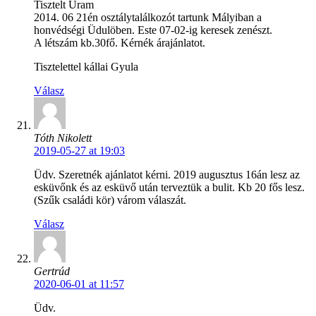
Tisztelt Uram
2014. 06 21én osztálytalálkozót tartunk Mályiban a
honvédségi Üdulöben. Este 07-02-ig keresek zenészt.
A létszám kb.30fő. Kérnék árajánlatot.
Tisztelettel kállai Gyula
Válasz
Tóth Nikolett
2019-05-27 at 19:03
Üdv. Szeretnék ajánlatot kérni. 2019 augusztus 16án lesz az
esküvőnk és az esküvő után terveztük a bulit. Kb 20 fős lesz.
(Szűk családi kör) várom válaszát.
Válasz
Gertrúd
2020-06-01 at 11:57
Üdv.