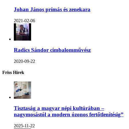
Johan János prímás és zenekara
2021-02-06
Radics Sándor cimbalomművész
2020-09-22
Friss Hírek
Tisztaság a magyar népi kultúrában –
nagymosástól a modern ózonos fertőtlenítésig”
2025-11-22