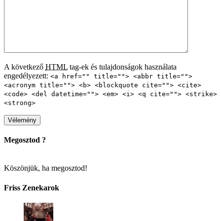
A következő
HTML
tag-ek és tulajdonságok használata
engedélyezett:
<a href="" title=""> <abbr title="">
<acronym title=""> <b> <blockquote cite=""> <cite>
<code> <del datetime=""> <em> <i> <q cite=""> <strike>
<strong>
Megosztod ?
Köszönjük, ha megosztod!
Friss Zenekarok