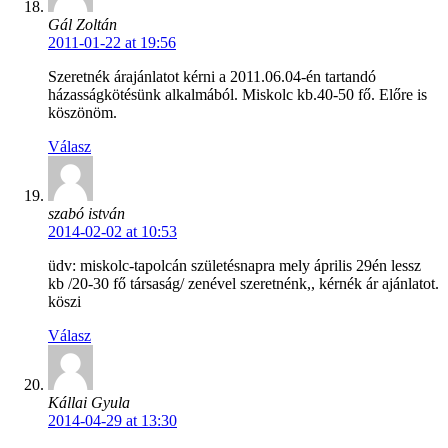
Gál Zoltán
2011-01-22 at 19:56
Szeretnék árajánlatot kérni a 2011.06.04-én tartandó
házasságkötésünk alkalmából. Miskolc kb.40-50 fő. Előre is
köszönöm.
Válasz
szabó istván
2014-02-02 at 10:53
üdv: miskolc-tapolcán születésnapra mely április 29én lessz
kb /20-30 fő társaság/ zenével szeretnénk,, kérnék ár ajánlatot.
köszi
Válasz
Kállai Gyula
2014-04-29 at 13:30