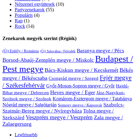
Népzenei együttesek
(10)
Partyzenekarok
(55)
Populáris
(4)
Rap
(1)
Rock
(14)
Zenekarok megyék szerint (Régiók)
Baranya megye / Pécs
(Új) Erdély / Románia
(Új) Szlovákia / Felvidék
Budapest /
Borsod-Abaúj-Zemplén megye / Miskolc
Pest megye
Bács-Kiskun megye / Kecskemét
Békés
Fejér megye
megye / Békéscsaba
Csongrád megye / Szeged
/ Székesfehérvár
Győr-Moson-Sopron megye / Győr
Hajdú-
Heves megye / Eger
Bihar megye / Debrecen
Jász-Nagykun-
Komárom-Esztergom megye / Tatabánya
Szolnok megye / Szolnok
Nógrád megye / Salgótarján
Szabolcs-
Somogy megye / Kaposvár
Szatmár-Bereg megye / Nyíregyháza
Tolna megye /
Veszprém megye / Veszprém
Zala megye /
Szekszárd
Zalaegerszeg
Legfrissebb