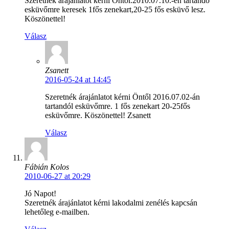
Szeretnék árajánlatot kérni Öntől.2010.07.10.-én tartandó
esküvőmre keresek 1fős zenekart,20-25 fős esküvő lesz.
Köszönettel!
Válasz
Zsanett
2016-05-24 at 14:45
Szeretnék árajánlatot kérni Öntől 2016.07.02-án
tartandól esküvőmre. 1 fős zenekart 20-25fős
esküvőmre. Köszönettel! Zsanett
Válasz
Fábián Kolos
2010-06-27 at 20:29
Jó Napot!
Szeretnék árajánlatot kérni lakodalmi zenélés kapcsán
lehetőleg e-mailben.