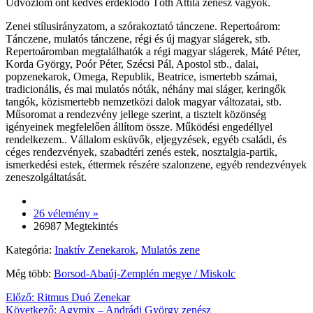
Üdvözlöm önt kedves érdeklődő Tóth Attila zenész vagyok.
Zenei stílusirányzatom, a szórakoztató tánczene. Repertoárom:
Tánczene, mulatós tánczene, régi és új magyar slágerek, stb.
Repertoáromban megtalálhatók a régi magyar slágerek, Máté Péter,
Korda György, Poór Péter, Szécsi Pál, Apostol stb., dalai,
popzenekarok, Omega, Republik, Beatrice, ismertebb számai,
tradicionális, és mai mulatós nóták, néhány mai sláger, keringők
tangók, közismertebb nemzetközi dalok magyar változatai, stb.
Műsoromat a rendezvény jellege szerint, a tisztelt közönség
igényeinek megfelelően állítom össze. Működési engedéllyel
rendelkezem.. Vállalom esküvők, eljegyzések, egyéb családi, és
céges rendezvények, szabadtéri zenés estek, nosztalgia-partik,
ismerkedési estek, éttermek részére szalonzene, egyéb rendezvények
zeneszolgáltatását.
26 vélemény »
26987 Megtekintés
Kategória:
Inaktív Zenekarok
,
Mulatós zene
Még több:
Borsod-Abaúj-Zemplén megye / Miskolc
Előző:
Ritmus Duó Zenekar
Következő:
Agymix – Andrádi György zenész