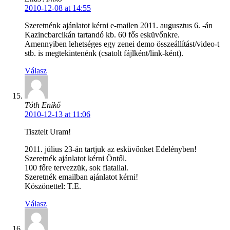
2010-12-08 at 14:55
Szeretnénk ajánlatot kérni e-mailen 2011. augusztus 6. -án
Kazincbarcikán tartandó kb. 60 fős esküvőnkre.
Amennyiben lehetséges egy zenei demo összeállítást/video-t
stb. is megtekintenénk (csatolt fájlként/link-ként).
Válasz
Tóth Enikő
2010-12-13 at 11:06
Tisztelt Uram!
2011. július 23-án tartjuk az esküvőnket Edelényben!
Szeretnék ajánlatot kérni Öntől.
100 főre tervezzük, sok fiatallal.
Szeretnék emailban ajánlatot kérni!
Köszönettel: T.E.
Válasz