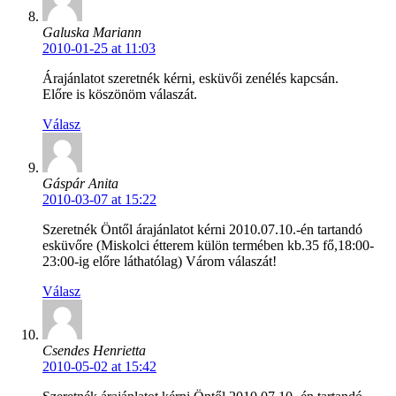
Galuska Mariann
2010-01-25 at 11:03
Árajánlatot szeretnék kérni, esküvői zenélés kapcsán.
Előre is köszönöm válaszát.
Válasz
Gáspár Anita
2010-03-07 at 15:22
Szeretnék Öntől árajánlatot kérni 2010.07.10.-én tartandó
esküvőre (Miskolci étterem külön termében kb.35 fő,18:00-
23:00-ig előre láthatólag) Várom válaszát!
Válasz
Csendes Henrietta
2010-05-02 at 15:42