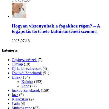
2025-08-22
Hogyan viszonyultak a fogakhoz régen? – A
fogápolás története kultúrtörténeti szemmel
2025-07-18
kategória
Cigányzenészek
(7)
Címlap
(19)
Dj-k, lemezlovasok
(4)
Esküvői Zenekarok
(51)
Hírek
(184)
Kultúra
(152)
Zene
(27)
Inaktív Zenekarok
(159)
Jazz
(3)
Klasszikus
(2)
Latin
(4)
Mulatós zene
(87)