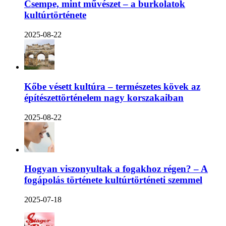
Csempe, mint művészet – a burkolatok
kultúrtörténete
2025-08-22
Kőbe vésett kultúra – természetes kövek az
építészettörténelem nagy korszakaiban
2025-08-22
Hogyan viszonyultak a fogakhoz régen? – A
fogápolás története kultúrtörténeti szemmel
2025-07-18