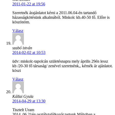
2011-01-22 at 19:56
Szeretnék árajánlatot kérni a 2011.06.04-én tartandó
házasságkötésünk alkalmából. Miskolc kb.40-50 fő. Előre is
köszönöm.
Válasz
szabó istván
2014-02-02 at 10:53
üdv: miskolc-tapolcán születésnapra mely április 29én lessz
kb /20-30 fő társaság/ zenével szeretnénk,, kérnék ár ajánlatot.
köszi
Válasz
Kállai Gyula
2014-04-29 at 13:30
Tisztelt Uram
2014. 06 21én osztálytalálkozót tartunk Mályiban a