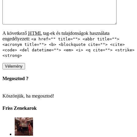
A következő
HTML
tag-ek és tulajdonságok használata
engedélyezett:
<a href="" title=""> <abbr title="">
<acronym title=""> <b> <blockquote cite=""> <cite>
<code> <del datetime=""> <em> <i> <q cite=""> <strike>
<strong>
Megosztod ?
Köszönjük, ha megosztod!
Friss Zenekarok