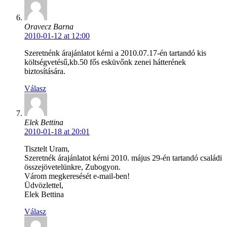
Oravecz Barna
2010-01-12 at 12:00
Szeretnénk árajánlatot kérni a 2010.07.17-én tartandó kis
költségvetésű,kb.50 fős esküvőnk zenei hátterének
biztosítására.
Válasz
Elek Bettina
2010-01-18 at 20:01
Tisztelt Uram,
Szeretnék árajánlatot kérni 2010. május 29-én tartandó családi
összejövetelünkre, Zubogyon.
Várom megkeresését e-mail-ben!
Üdvözlettel,
Elek Bettina
Válasz