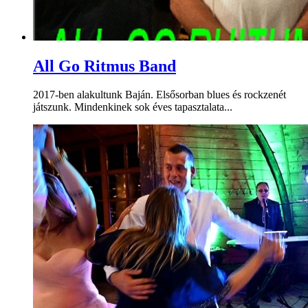
All Go Ritmus Band
2017-ben alakultunk Baján. Elsősorban blues és rockzenét
játszunk. Mindenkinek sok éves tapasztalata...