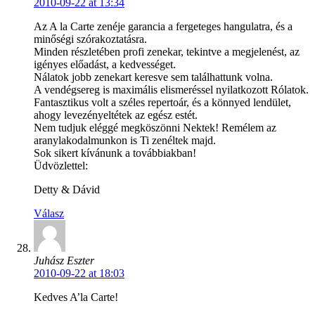
2010-09-22 at 13:34
Az A la Carte zenéje garancia a fergeteges hangulatra, és a
minőségi szórakoztatásra.
Minden részletében profi zenekar, tekintve a megjelenést, az
igényes előadást, a kedvességet.
Nálatok jobb zenekart keresve sem találhattunk volna.
A vendégsereg is maximális elismeréssel nyilatkozott Rólatok.
Fantasztikus volt a széles repertoár, és a könnyed lendület,
ahogy levezényeltétek az egész estét.
Nem tudjuk eléggé megköszönni Nektek! Remélem az
aranylakodalmunkon is Ti zenéltek majd.
Sok sikert kívánunk a továbbiakban!
Üdvözlettel:
Detty & Dávid
Válasz
Juhász Eszter
2010-09-22 at 18:03
Kedves A’la Carte!