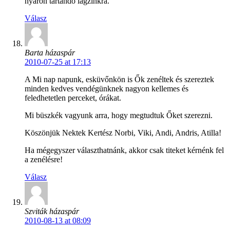
nyáron tartandó lagzinkra.
Válasz
Barta házaspár
2010-07-25 at 17:13
A Mi nap napunk, esküvőnkön is Ők zenéltek és szereztek
minden kedves vendégünknek nagyon kellemes és
feledhetetlen perceket, órákat.
Mi büszkék vagyunk arra, hogy megtudtuk Őket szerezni.
Köszönjük Nektek Kertész Norbi, Viki, Andi, Andris, Atilla!
Ha mégegyszer választhatnánk, akkor csak titeket kérnénk fel
a zenélésre!
Válasz
Szviták házaspár
2010-08-13 at 08:09