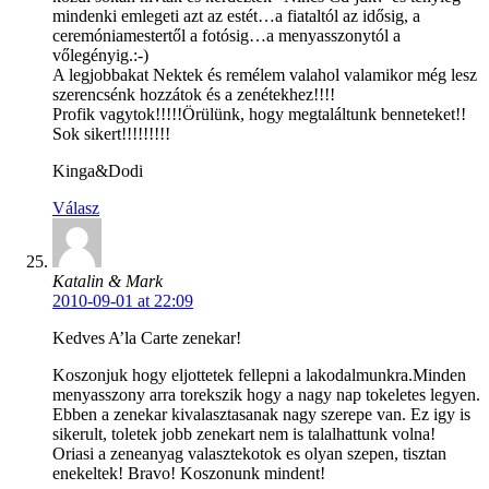
mindenki emlegeti azt az estét…a fiataltól az idősig, a
ceremóniamestertől a fotósig…a menyasszonytól a
vőlegényig.:-)
A legjobbakat Nektek és remélem valahol valamikor még lesz
szerencsénk hozzátok és a zenétekhez!!!!
Profik vagytok!!!!!Örülünk, hogy megtaláltunk benneteket!!
Sok sikert!!!!!!!!!
Kinga&Dodi
Válasz
Katalin & Mark
2010-09-01 at 22:09
Kedves A’la Carte zenekar!
Koszonjuk hogy eljottetek fellepni a lakodalmunkra.Minden
menyasszony arra torekszik hogy a nagy nap tokeletes legyen.
Ebben a zenekar kivalasztasanak nagy szerepe van. Ez igy is
sikerult, toletek jobb zenekart nem is talalhattunk volna!
Oriasi a zeneanyag valasztekotok es olyan szepen, tisztan
enekeltek! Bravo! Koszonunk mindent!