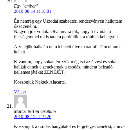
Egy "ember"
2010-08-14 at 18:01
Én nemrég egy Uszodai szabadtéri rendezvényen hallottam
őket zenélni.
Nagyon jók voltak. Olyannyira jók, hogy 5 év után a
feleségemmel mi is táncra perdültünk a többiekkel együtt.
A zenéjük hallatán nem lehetett ülve maradni! Táncolnunk
kellett.
Kívánom, hogy sokan érezzék még ezt az érzést és sokan
hallják ennek a zenekarnak a csodás, mindent beleadó
kellemes játékát ZENÉJÉT.
Köszönjük Nektek Alacarte.
Válasz
Marcsi & Tim Graham
2010-08-15 at 19:26
Koszonjuk a csodas hangulatot es fergeteges zenelest, amivel