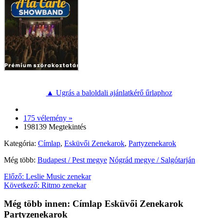
▲ Ugrás a baloldali ajánlatkérő űrlaphoz
175 vélemény »
198139 Megtekintés
Kategória:
Címlap
,
Esküvői Zenekarok
,
Partyzenekarok
Még több:
Budapest / Pest megye
Nógrád megye / Salgótarján
Előző:
Leslie Music zenekar
Következő:
Ritmo zenekar
Még több innen: Címlap Esküvői Zenekarok
Partyzenekarok