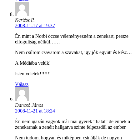
Kertész P.
2008-11-17 at 19:37
Én mint a Norbi öccse véleményezném a zenekart, persze
elfogultság nélkül……
Nem csűröm csavarom a szavakat, igy jók együtt és kész…
A Médiába velük!
Isten veletek!!!!!!!
Válasz
Dancsó János
2008-11-21 at 18:24
Én nem igazán vagyok már mai gyerek “fiatal” de ennek a
zenekarnak a zenéit hallgatva szinte felpezsdül az ember.
Nem tudom, hogyan és miképpen csinálják de nagyon