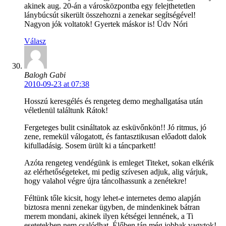
akinek aug. 20-án a városközpontba egy felejthetetlen
lánybúcsút sikerült összehozni a zenekar segítségével!
Nagyon jók voltatok! Gyertek máskor is! Üdv Nóri
Válasz
Balogh Gabi
2010-09-23 at 07:38
Hosszú keresgélés és rengeteg demo meghallgatása után
véletlenül találtunk Rátok!
Fergeteges bulit csináltatok az esküvőnkön!! Jó ritmus, jó
zene, remekül válogatott, és fantasztikusan előadott dalok
kifulladásig. Sosem ürült ki a táncparkett!
Azóta rengeteg vendégünk is emleget Titeket, sokan elkérik
az elérhetőségeteket, mi pedig szívesen adjuk, alig várjuk,
hogy valahol végre újra táncolhassunk a zenétekre!
Féltünk tőle kicsit, hogy lehet-e internetes demo alapján
biztosra menni zenekar ügyben, de mindenkinek bátran
merem mondani, akinek ilyen kétségei lennének, a Ti
esetetekben nem csalódhat. Élőben tán még jobbak vagytok!