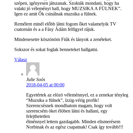
szépen, igényesen játszanak. Szokták mondani, hogy ha
valaki jó véleményt hall, hogy MUZSIKA A FÜLNEK”.
Igen ez amit Ők csinálnak muzsika a fülnek.
Remélem minél előbb látni fogom őket valamelyik TV
csatornán és a a Fásy Ádám felfigyel rájuk.
Mindenesetre köszönöm Fiúk és lányok a zenéteket.
Sokszor és sokat foglak benneteket hallgatni.
Válasz
Julie Soós
2018-04-05 at 00:00
Egyetértek az elözö véleménnyel, ez a zenekar tényleg
“Muzsika a fülnek”, ízzig-vérig profik!
Szerencsésnek mondhatom magam, hogy volt
szerencsém öket élöben látni és hallani, egy
felejthetetlen
élménnyel lettem gazdagabb. Minden elismerésem
Norbinak és az egész csapatnak! Csak így tovább!!!