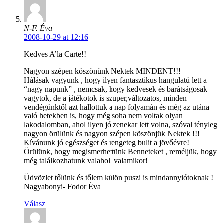
N-F. Éva
2008-10-29 at 12:16
Kedves A’la Carte!!
Nagyon szépen köszönünk Nektek MINDENT!!!
Hálásak vagyunk , hogy ilyen fantasztikus hangulatú lett a
“nagy napunk” , nemcsak, hogy kedvesek és barátságosak
vagytok, de a játékotok is szuper,változatos, minden
vendégünktől azt hallottuk a nap folyamán és még az utána
való hetekben is, hogy még soha nem voltak olyan
lakodalomban, ahol ilyen jó zenekar lett volna, szóval tényleg
nagyon örülünk és nagyon szépen köszönjük Nektek !!!
Kívánunk jó egészséget és rengeteg bulit a jövőévre!
Örülünk, hogy megismerhettünk Benneteket , reméljük, hogy
még találkozhatunk valahol, valamikor!
Üdvözlet tőlünk és tőlem külön puszi is mindannyiótoknak !
Nagyabonyi- Fodor Éva
Válasz