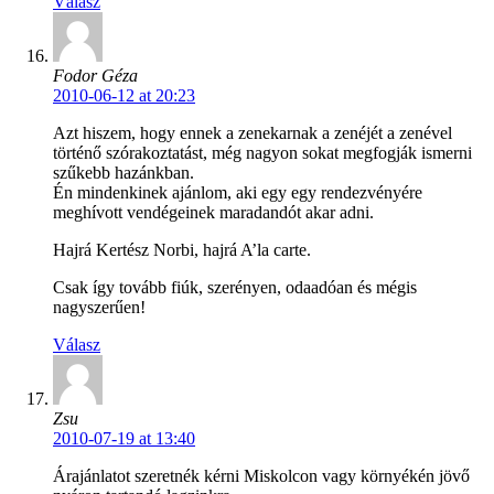
Válasz
Fodor Géza
2010-06-12 at 20:23
Azt hiszem, hogy ennek a zenekarnak a zenéjét a zenével
történő szórakoztatást, még nagyon sokat megfogják ismerni
szűkebb hazánkban.
Én mindenkinek ajánlom, aki egy egy rendezvényére
meghívott vendégeinek maradandót akar adni.
Hajrá Kertész Norbi, hajrá A’la carte.
Csak így tovább fiúk, szerényen, odaadóan és mégis
nagyszerűen!
Válasz
Zsu
2010-07-19 at 13:40
Árajánlatot szeretnék kérni Miskolcon vagy környékén jövő