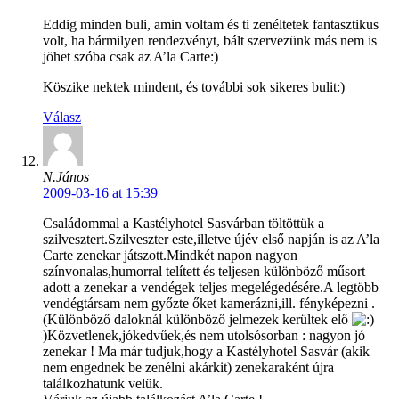
Eddig minden buli, amin voltam és ti zenéltetek fantasztikus
volt, ha bármilyen rendezvényt, bált szervezünk más nem is
jöhet szóba csak az A’la Carte:)
Köszike nektek mindent, és további sok sikeres bulit:)
Válasz
N.János
2009-03-16 at 15:39
Családommal a Kastélyhotel Sasvárban töltöttük a
szilvesztert.Szilveszter este,illetve újév első napján is az A’la
Carte zenekar játszott.Mindkét napon nagyon
színvonalas,humorral telített és teljesen különböző műsort
adott a zenekar a vendégek teljes megelégedésére.A legtöbb
vendégtársam nem győzte őket kamerázni,ill. fényképezni .
(Különböző daloknál különböző jelmezek kerültek elő
)Közvetlenek,jókedvűek,és nem utolsósorban : nagyon jó
zenekar ! Ma már tudjuk,hogy a Kastélyhotel Sasvár (akik
nem engednek be zenélni akárkit) zenekaraként újra
találkozhatunk velük.