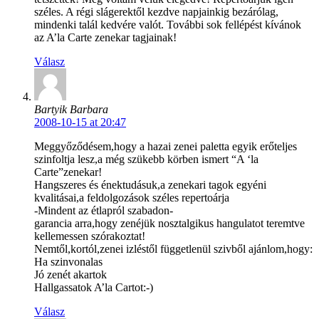
széles. A régi slágerektől kezdve napjainkig bezárólag,
mindenki talál kedvére valót. További sok fellépést kívánok
az A’la Carte zenekar tagjainak!
Válasz
Bartyik Barbara
2008-10-15 at 20:47
Meggyőződésem,hogy a hazai zenei paletta egyik erőteljes
szinfoltja lesz,a még szükebb körben ismert “A ‘la
Carte”zenekar!
Hangszeres és énektudásuk,a zenekari tagok egyéni
kvalitásai,a feldolgozások széles repertoárja
-Mindent az étlapról szabadon-
garancia arra,hogy zenéjük nosztalgikus hangulatot teremtve
kellemessen szórakoztat!
Nemtől,kortól,zenei izléstől függetlenül szivből ajánlom,hogy:
Ha szinvonalas
Jó zenét akartok
Hallgassatok A’la Cartot:-)
Válasz