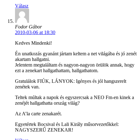
Válasz
Fodor Gábor
2010-03-06 at 18:30
Kedves Mindenki!
Én unatkozás gyanánt jártam keltem a net világába és jó zenét
akartam hallgatni.
Jelentem megtaláltam és nagyon-nagyon örülök annak, hogy
ezt a zenekart hallgathattam, hallgathatom.
Gratulálok FIÚK, LÁNYOK: Igényes és jól hangszerelt
zenétek van.
Teltek múltak a napok és egyszercsak a NEO Fm-en kinek a
zenéjét hallgathatta ország világ?
Az A’la carte zenakarét.
Egyetértek Bocsival és Lali Király műsorvezetőkkel:
NAGYSZERŰ ZENEKAR!