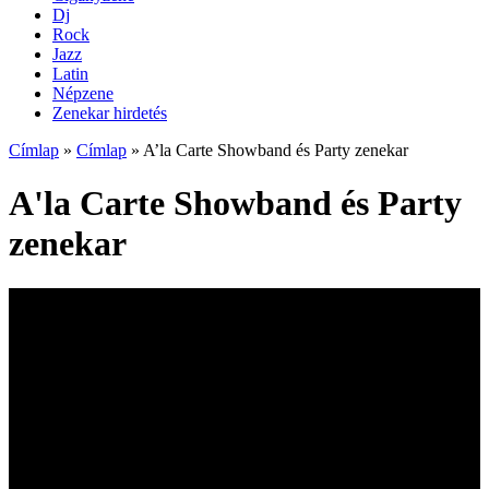
Dj
Rock
Jazz
Latin
Népzene
Zenekar hirdetés
Címlap
»
Címlap
»
A’la Carte Showband és Party zenekar
A'la Carte Showband és Party
zenekar