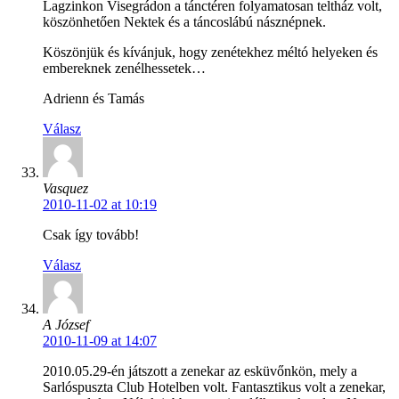
Lagzinkon Visegrádon a tánctéren folyamatosan teltház volt,
köszönhetően Nektek és a táncoslábú násznépnek.
Köszönjük és kívánjuk, hogy zenétekhez méltó helyeken és
embereknek zenélhessetek…
Adrienn és Tamás
Válasz
Vasquez
2010-11-02 at 10:19
Csak így tovább!
Válasz
A József
2010-11-09 at 14:07
2010.05.29-én játszott a zenekar az esküvőnkön, mely a
Sarlóspuszta Club Hotelben volt. Fantasztikus volt a zenekar,