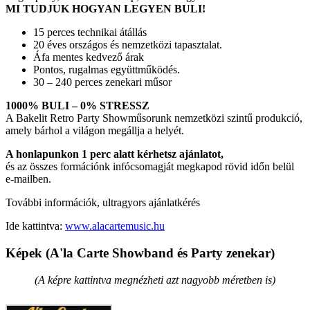
MI TUDJUK HOGYAN LEGYEN BULI!
15 perces technikai átállás
20 éves országos és nemzetközi tapasztalat.
Áfa mentes kedvező árak
Pontos, rugalmas együttműködés.
30 – 240 perces zenekari műsor
1000% BULI – 0% STRESSZ
A Bakelit Retro Party Showműsorunk nemzetközi szintű produkció,
amely bárhol a világon megállja a helyét.
A honlapunkon 1 perc alatt kérhetsz ajánlatot,
és az összes formációnk infócsomagját megkapod rövid időn belül
e-mailben.
További információk, ultragyors ajánlatkérés
Ide kattintva:
www.alacartemusic.hu
Képek (A'la Carte Showband és Party zenekar)
(A képre kattintva megnézheti azt nagyobb méretben is)