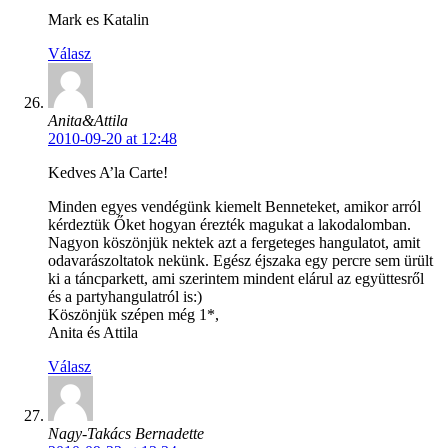
Mark es Katalin
Válasz
Anita&Attila
2010-09-20 at 12:48
Kedves A’la Carte!
Minden egyes vendégünk kiemelt Benneteket, amikor arról
kérdeztük Őket hogyan érezték magukat a lakodalomban.
Nagyon köszönjük nektek azt a fergeteges hangulatot, amit
odavarászoltatok nekünk. Egész éjszaka egy percre sem ürült
ki a táncparkett, ami szerintem mindent elárul az együttesről
és a partyhangulatról is:)
Köszönjük szépen még 1*,
Anita és Attila
Válasz
Nagy-Takács Bernadette