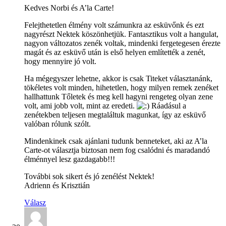
Kedves Norbi és A’la Carte!
Felejthetetlen élmény volt számunkra az esküvőnk és ezt
nagyrészt Nektek köszönhetjük. Fantasztikus volt a hangulat,
nagyon változatos zenék voltak, mindenki fergetegesen érezte
magát és az esküvő után is első helyen említették a zenét,
hogy mennyire jó volt.
Ha mégegyszer lehetne, akkor is csak Titeket választanánk,
tökéletes volt minden, hihetetlen, hogy milyen remek zenéket
hallhattunk Tőletek és meg kell hagyni rengeteg olyan zene
volt, ami jobb volt, mint az eredeti.
Ráadásul a
zenétekben teljesen megtaláltuk magunkat, így az esküvő
valóban rólunk szólt.
Mindenkinek csak ajánlani tudunk benneteket, aki az A’la
Carte-ot választja biztosan nem fog csalódni és maradandó
élménnyel lesz gazdagabb!!!
További sok sikert és jó zenélést Nektek!
Adrienn és Krisztián
Válasz