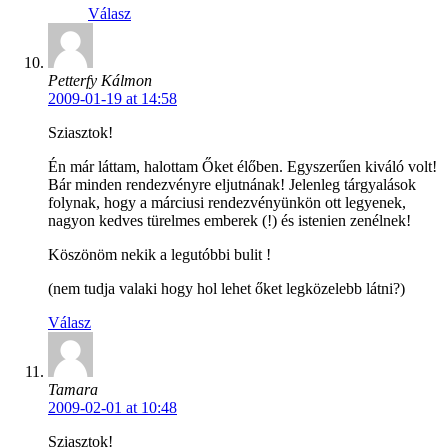
Válasz
Petterfy Kálmon
2009-01-19 at 14:58
Sziasztok!
Én már láttam, halottam Őket élőben. Egyszerűen kiváló volt!
Bár minden rendezvényre eljutnának! Jelenleg tárgyalások
folynak, hogy a márciusi rendezvényünkön ott legyenek,
nagyon kedves türelmes emberek (!) és istenien zenélnek!
Köszönöm nekik a legutóbbi bulit !
(nem tudja valaki hogy hol lehet őket legközelebb látni?)
Válasz
Tamara
2009-02-01 at 10:48
Sziasztok!