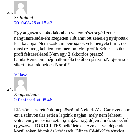
Sz Roland
2010-08-26 at 15:42
Egy augusztusi lakodalomban vettem részt segéd zenei
hangulatfelelősként szegeden.Hát amit ott zeneileg nyújtottak,
le a kalappal.Nem szoktam beírogatós véleményeket írni, de
most ezt meg kell tennem,mert annyira profik.Színes a stílus,
profi felszereléssel.Nem egy 2 akkordos presszó
banda.Remélem még hallom őket élőben játszani.Nagyon sok
sikert kívánok nektek Norbi!!!
Válasz
Kinga&Dodi
2010-09-01 at 08:46
Először is szeretnénk megköszönni Nektek A’la Carte zenekar
ezt a színvonalas estét a lagzink napján, mely nem lehetett
volna ennyire szórakoztató,magávalragadó,vidám és sokszínű
egyszóval TÖKÉLETES nélkületek…Azóta a vendégeink
közül sokan hívtak és kérdezték “Nincs Cd-jük?”és tényleg