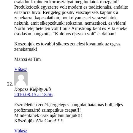
csaladunk minden kororsztalyat meg tudtatok mozgatni!
Produkciotok egyszerre volt modern es tradicionalis, andalito
es tancra hivo! Rengeteg pozitiv visszajelzets kaptunk a
zenekarral kapcsolatban, pont olyan estet varazsoltatok
nekunk, amit elkepzeltunk: sokszinu, nemzetkozi, es vidam!
Norbi felejthetetlen volt Louis Armstrong-kent es Viki eneke
csodasan hangzott a “Kulonos ejszaka volt” c. dalban!
Koszonjuk es tovabbi sikeres zenelest kivanunk az egesz
zenekarnak!
Marcsi es Tim
Válasz
Kopasz-Klépity Alíz
2010-08-15 at 18:56
Eszméletlen zenék,fergeteges hangulat,hatalmas buli,teljes
profizmus,irtó szimpatikus csapat!!!
Mindenkinek csak ajánlani tudjuk!!!
Köszönjük A’la Carte!!!!!!
Válasz