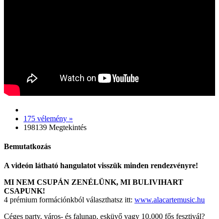
175 vélemény »
198139 Megtekintés
Bemutatkozás
A videón látható hangulatot visszük minden rendezvényre!
MI NEM CSUPÁN ZENÉLÜNK, MI BULIVIHART
CSAPUNK!
4 prémium formációnkból választhatsz itt:
www.alacartemusic.hu
Céges party, város- és falunap, esküvő vagy 10.000 fős fesztivál?