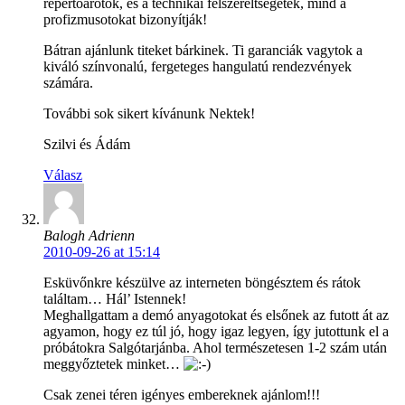
repertoárotok, és a technikai felszereltségetek, mind a
profizmusotokat bizonyítják!
Bátran ajánlunk titeket bárkinek. Ti garanciák vagytok a
kiváló színvonalú, fergeteges hangulatú rendezvények
számára.
További sok sikert kívánunk Nektek!
Szilvi és Ádám
Válasz
Balogh Adrienn
2010-09-26 at 15:14
Esküvőnkre készülve az interneten böngésztem és rátok
találtam… Hál’ Istennek!
Meghallgattam a demó anyagotokat és elsőnek az futott át az
agyamon, hogy ez túl jó, hogy igaz legyen, így jutottunk el a
próbátokra Salgótarjánba. Ahol természetesen 1-2 szám után
meggyőztetek minket…
Csak zenei téren igényes embereknek ajánlom!!!