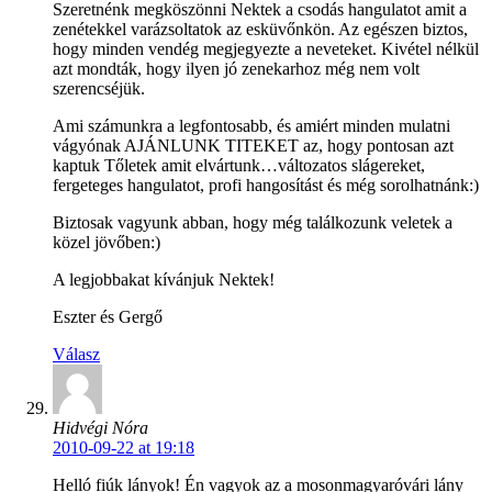
Szeretnénk megköszönni Nektek a csodás hangulatot amit a
zenétekkel varázsoltatok az esküvőnkön. Az egészen biztos,
hogy minden vendég megjegyezte a neveteket. Kivétel nélkül
azt mondták, hogy ilyen jó zenekarhoz még nem volt
szerencséjük.
Ami számunkra a legfontosabb, és amiért minden mulatni
vágyónak AJÁNLUNK TITEKET az, hogy pontosan azt
kaptuk Tőletek amit elvártunk…változatos slágereket,
fergeteges hangulatot, profi hangosítást és még sorolhatnánk:)
Biztosak vagyunk abban, hogy még találkozunk veletek a
közel jövőben:)
A legjobbakat kívánjuk Nektek!
Eszter és Gergő
Válasz
Hidvégi Nóra
2010-09-22 at 19:18
Helló fiúk lányok! Én vagyok az a mosonmagyaróvári lány