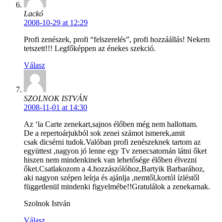
Lackó
2008-10-29 at 12:29
Profi zenészek, profi “felszerelés”, profi hozzáállás! Nekem
tetszett!!! Legfőképpen az énekes szekció.
Válasz
SZOLNOK ISTVÁN
2008-11-01 at 14:30
Az ‘la Carte zenekart,sajnos élőben még nem hallottam.
De a repertoárjukból sok zenei számot ismerek,amit
csak dicsérni tudok.Valóban profi zenészeknek tartom az
együttest ,nagyon jó lenne egy Tv zenecsatornán látni őket
hiszen nem mindenkinek van lehetősége élőben élvezni
őket.Csatlakozom a 4.hozzászólóhoz,Bartyik Barbarához,
aki nagyon szépen leírja és ajánlja ,nemtől,kortól ízléstől
függetlenül mindenki figyelmébe!!Gratulálok a zenekarnak.
Szolnok István
Válasz