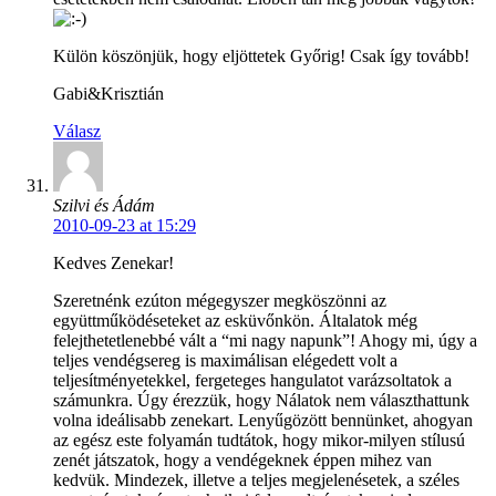
Külön köszönjük, hogy eljöttetek Győrig! Csak így tovább!
Gabi&Krisztián
Válasz
Szilvi és Ádám
2010-09-23 at 15:29
Kedves Zenekar!
Szeretnénk ezúton mégegyszer megköszönni az
együttműködéseteket az esküvőnkön. Általatok még
felejthetetlenebbé vált a “mi nagy napunk”! Ahogy mi, úgy a
teljes vendégsereg is maximálisan elégedett volt a
teljesítményetekkel, fergeteges hangulatot varázsoltatok a
számunkra. Úgy érezzük, hogy Nálatok nem választhattunk
volna ideálisabb zenekart. Lenyűgözött bennünket, ahogyan
az egész este folyamán tudtátok, hogy mikor-milyen stílusú
zenét játszatok, hogy a vendégeknek éppen mihez van
kedvük. Mindezek, illetve a teljes megjelenésetek, a széles