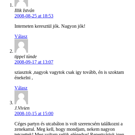
Illik István
2008-08-25 at 18:53
Interneten keresztül jók. Nagyon jók!
Válasz
tippel tünde
2008-09-17 at 13:07
sziasztok ,nagyok vagytok csak igy tovább, én is szoktam
énekelni ,
Válasz
J.Vivien
2008-10-15 at 15:00
Céges partyn és utcabálon is volt szerencsém találkozni a
zenekarral. Meg kell, hogy mondjam, nekem nagyon
tetszettek! Meg voltam velük elégedve! Repertoárjuk igen