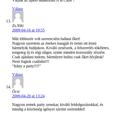
Várjuk az újabb találkozást A’la Carte !
Válasz
Zs.Niki
2009-04-16 at 19:55
Már többször volt szerencsém hallani őket!
Nagyon szeretem az énekes hangját és öröm ott lenni
bármelyik bulijukon. Kiváló zenészek, a felszerelés tökéletes,
rengeteg új és régi sláger, szinte minden korosztály részére.
Csak ajánlani tudom, bármilyen bulira csak őket hívjátok!
Nem fogtok csalódni!!!
“Irány a party!!!!”
Válasz
Öcsi
2009-04-20 at 13:24
Nagyon remek party zenekar, kiváló feldolgozásokkal, és
mindig a közönség igényei szerint sorrenddel!