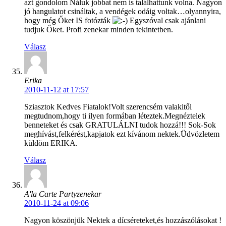
azt gondolom Náluk jobbat nem is találhattunk volna. Nagyon
jó hangulatot csináltak, a vendégek odáig voltak…olyannyira,
hogy még Őket IS fotózták
Egyszóval csak ajánlani
tudjuk Őket. Profi zenekar minden tekintetben.
Válasz
Erika
2010-11-12 at 17:57
Sziasztok Kedves Fiatalok!Volt szerencsém valakitől
megtudnom,hogy ti ilyen formában léteztek.Megnéztelek
benneteket és csak GRATULÁLNI tudok hozzá!!! Sok-Sok
meghívást,felkérést,kapjatok ezt kívánom nektek.Üdvözletem
küldöm ERIKA.
Válasz
A'la Carte Partyzenekar
2010-11-24 at 09:06
Nagyon köszönjük Nektek a dícséreteket,és hozzászólásokat !