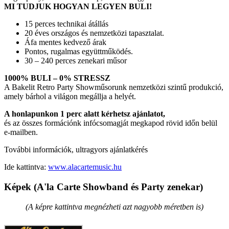
MI TUDJUK HOGYAN LEGYEN BULI!
15 perces technikai átállás
20 éves országos és nemzetközi tapasztalat.
Áfa mentes kedvező árak
Pontos, rugalmas együttműködés.
30 – 240 perces zenekari műsor
1000% BULI – 0% STRESSZ
A Bakelit Retro Party Showműsorunk nemzetközi szintű produkció,
amely bárhol a világon megállja a helyét.
A honlapunkon 1 perc alatt kérhetsz ajánlatot,
és az összes formációnk infócsomagját megkapod rövid időn belül
e-mailben.
További információk, ultragyors ajánlatkérés
Ide kattintva:
www.alacartemusic.hu
Képek (A'la Carte Showband és Party zenekar)
(A képre kattintva megnézheti azt nagyobb méretben is)