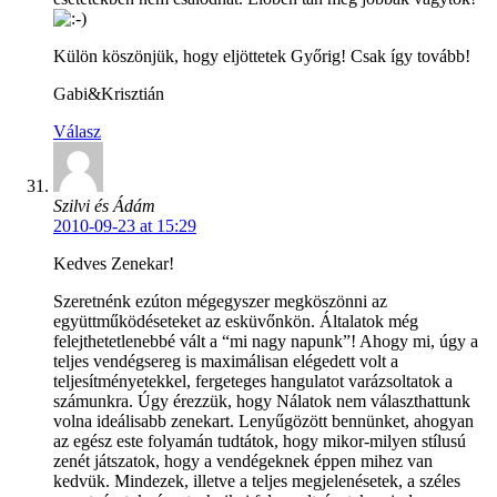
Külön köszönjük, hogy eljöttetek Győrig! Csak így tovább!
Gabi&Krisztián
Válasz
Szilvi és Ádám
2010-09-23 at 15:29
Kedves Zenekar!
Szeretnénk ezúton mégegyszer megköszönni az
együttműködéseteket az esküvőnkön. Általatok még
felejthetetlenebbé vált a “mi nagy napunk”! Ahogy mi, úgy a
teljes vendégsereg is maximálisan elégedett volt a
teljesítményetekkel, fergeteges hangulatot varázsoltatok a
számunkra. Úgy érezzük, hogy Nálatok nem választhattunk
volna ideálisabb zenekart. Lenyűgözött bennünket, ahogyan
az egész este folyamán tudtátok, hogy mikor-milyen stílusú
zenét játszatok, hogy a vendégeknek éppen mihez van
kedvük. Mindezek, illetve a teljes megjelenésetek, a széles