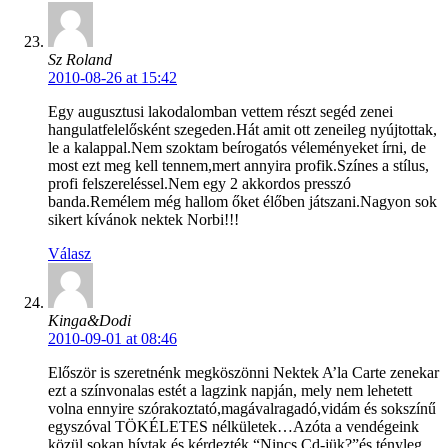
Sz Roland
2010-08-26 at 15:42
Egy augusztusi lakodalomban vettem részt segéd zenei
hangulatfelelősként szegeden.Hát amit ott zeneileg nyújtottak,
le a kalappal.Nem szoktam beírogatós véleményeket írni, de
most ezt meg kell tennem,mert annyira profik.Színes a stílus,
profi felszereléssel.Nem egy 2 akkordos presszó
banda.Remélem még hallom őket élőben játszani.Nagyon sok
sikert kívánok nektek Norbi!!!
Válasz
Kinga&Dodi
2010-09-01 at 08:46
Először is szeretnénk megköszönni Nektek A’la Carte zenekar
ezt a színvonalas estét a lagzink napján, mely nem lehetett
volna ennyire szórakoztató,magávalragadó,vidám és sokszínű
egyszóval TÖKÉLETES nélkületek…Azóta a vendégeink
közül sokan hívtak és kérdezték “Nincs Cd-jük?”és tényleg