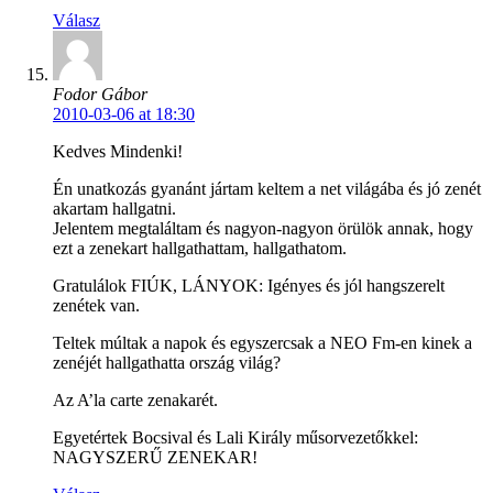
Válasz
Fodor Gábor
2010-03-06 at 18:30
Kedves Mindenki!
Én unatkozás gyanánt jártam keltem a net világába és jó zenét
akartam hallgatni.
Jelentem megtaláltam és nagyon-nagyon örülök annak, hogy
ezt a zenekart hallgathattam, hallgathatom.
Gratulálok FIÚK, LÁNYOK: Igényes és jól hangszerelt
zenétek van.
Teltek múltak a napok és egyszercsak a NEO Fm-en kinek a
zenéjét hallgathatta ország világ?
Az A’la carte zenakarét.
Egyetértek Bocsival és Lali Király műsorvezetőkkel:
NAGYSZERŰ ZENEKAR!