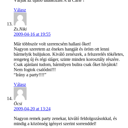
Várjuk az újabb találkozást A’la Carte !
Válasz
Zs.Niki
2009-04-16 at 19:55
Már többször volt szerencsém hallani őket!
Nagyon szeretem az énekes hangját és öröm ott lenni
bármelyik bulijukon. Kiváló zenészek, a felszerelés tökéletes,
rengeteg új és régi sláger, szinte minden korosztály részére.
Csak ajánlani tudom, bármilyen bulira csak őket hívjátok!
Nem fogtok csalódni!!!
“Irány a party!!!!”
Válasz
Öcsi
2009-04-20 at 13:24
Nagyon remek party zenekar, kiváló feldolgozásokkal, és
mindig a közönség igényei szerint sorrenddel!