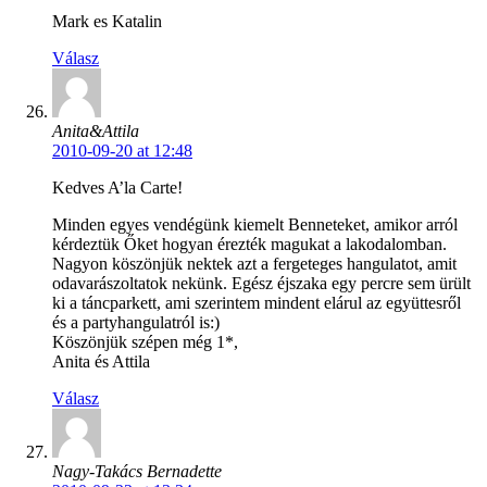
Mark es Katalin
Válasz
Anita&Attila
2010-09-20 at 12:48
Kedves A’la Carte!
Minden egyes vendégünk kiemelt Benneteket, amikor arról
kérdeztük Őket hogyan érezték magukat a lakodalomban.
Nagyon köszönjük nektek azt a fergeteges hangulatot, amit
odavarászoltatok nekünk. Egész éjszaka egy percre sem ürült
ki a táncparkett, ami szerintem mindent elárul az együttesről
és a partyhangulatról is:)
Köszönjük szépen még 1*,
Anita és Attila
Válasz
Nagy-Takács Bernadette