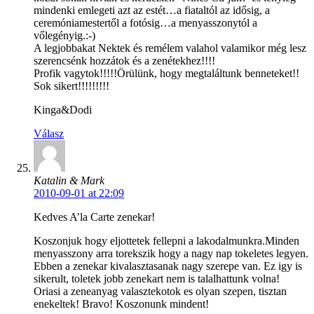
mindenki emlegeti azt az estét…a fiataltól az idősig, a
ceremóniamestertől a fotósig…a menyasszonytól a
vőlegényig.:-)
A legjobbakat Nektek és remélem valahol valamikor még lesz
szerencsénk hozzátok és a zenétekhez!!!!
Profik vagytok!!!!!Örülünk, hogy megtaláltunk benneteket!!
Sok sikert!!!!!!!!!
Kinga&Dodi
Válasz
Katalin & Mark
2010-09-01 at 22:09
Kedves A’la Carte zenekar!
Koszonjuk hogy eljottetek fellepni a lakodalmunkra.Minden
menyasszony arra torekszik hogy a nagy nap tokeletes legyen.
Ebben a zenekar kivalasztasanak nagy szerepe van. Ez igy is
sikerult, toletek jobb zenekart nem is talalhattunk volna!
Oriasi a zeneanyag valasztekotok es olyan szepen, tisztan
enekeltek! Bravo! Koszonunk mindent!