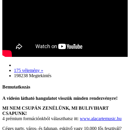
175 vélemény »
198238 Megtekintés
Bemutatkozás
A videón látható hangulatot visszük minden rendezvényre!
MI NEM CSUPÁN ZENÉLÜNK, MI BULIVIHART
CSAPUNK!
4 prémium formációnkból választhatsz itt:
www.alacartemusic.hu
Céges party, város- és falunap, esküvő vagy 10.000 fős fesztivál?