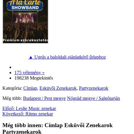
▲ Ugrás a baloldali ajánlatkérő űrlaphoz
175 vélemény »
198238 Megtekintés
Kategória:
Címlap
,
Esküvői Zenekarok
,
Partyzenekarok
Még több:
Budapest / Pest megye
Nógrád megye / Salgótarján
Előző:
Leslie Music zenekar
Következő:
Ritmo zenekar
Még több innen: Címlap Esküvői Zenekarok
Partyzenekarok