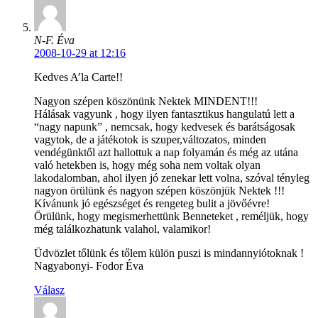
N-F. Éva
2008-10-29 at 12:16
Kedves A’la Carte!!
Nagyon szépen köszönünk Nektek MINDENT!!!
Hálásak vagyunk , hogy ilyen fantasztikus hangulatú lett a
“nagy napunk” , nemcsak, hogy kedvesek és barátságosak
vagytok, de a játékotok is szuper,változatos, minden
vendégünktől azt hallottuk a nap folyamán és még az utána
való hetekben is, hogy még soha nem voltak olyan
lakodalomban, ahol ilyen jó zenekar lett volna, szóval tényleg
nagyon örülünk és nagyon szépen köszönjük Nektek !!!
Kívánunk jó egészséget és rengeteg bulit a jövőévre!
Örülünk, hogy megismerhettünk Benneteket , reméljük, hogy
még találkozhatunk valahol, valamikor!
Üdvözlet tőlünk és tőlem külön puszi is mindannyiótoknak !
Nagyabonyi- Fodor Éva
Válasz