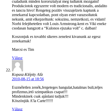
csaladunk minden kororsztalyat meg tudtatok mozgatni!
Produkciotok egyszerre volt modern es tradicionalis, andalito
es tancra hivo! Rengeteg pozitiv visszajelzets kaptunk a
zenekarral kapcsolatban, pont olyan estet varazsoltatok
nekunk, amit elkepzeltunk: sokszinu, nemzetkozi, es vidam!
Norbi felejthetetlen volt Louis Armstrong-kent es Viki eneke
csodasan hangzott a “Kulonos ejszaka volt” c. dalban!
Koszonjuk es tovabbi sikeres zenelest kivanunk az egesz
zenekarnak!
Marcsi es Tim
Válasz
Kopasz-Klépity Alíz
2010-08-15 at 18:56
Eszméletlen zenék,fergeteges hangulat,hatalmas buli,teljes
profizmus,irtó szimpatikus csapat!!!
Mindenkinek csak ajánlani tudjuk!!!
Köszönjük A’la Carte!!!!!!
Válasz