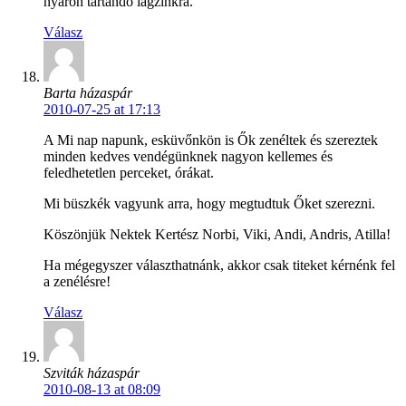
nyáron tartandó lagzinkra.
Válasz
Barta házaspár
2010-07-25 at 17:13
A Mi nap napunk, esküvőnkön is Ők zenéltek és szereztek
minden kedves vendégünknek nagyon kellemes és
feledhetetlen perceket, órákat.
Mi büszkék vagyunk arra, hogy megtudtuk Őket szerezni.
Köszönjük Nektek Kertész Norbi, Viki, Andi, Andris, Atilla!
Ha mégegyszer választhatnánk, akkor csak titeket kérnénk fel
a zenélésre!
Válasz
Szviták házaspár
2010-08-13 at 08:09