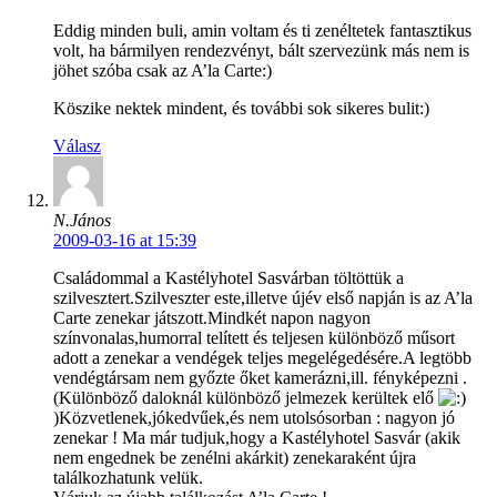
Eddig minden buli, amin voltam és ti zenéltetek fantasztikus
volt, ha bármilyen rendezvényt, bált szervezünk más nem is
jöhet szóba csak az A’la Carte:)
Köszike nektek mindent, és további sok sikeres bulit:)
Válasz
N.János
2009-03-16 at 15:39
Családommal a Kastélyhotel Sasvárban töltöttük a
szilvesztert.Szilveszter este,illetve újév első napján is az A’la
Carte zenekar játszott.Mindkét napon nagyon
színvonalas,humorral telített és teljesen különböző műsort
adott a zenekar a vendégek teljes megelégedésére.A legtöbb
vendégtársam nem győzte őket kamerázni,ill. fényképezni .
(Különböző daloknál különböző jelmezek kerültek elő
)Közvetlenek,jókedvűek,és nem utolsósorban : nagyon jó
zenekar ! Ma már tudjuk,hogy a Kastélyhotel Sasvár (akik
nem engednek be zenélni akárkit) zenekaraként újra
találkozhatunk velük.