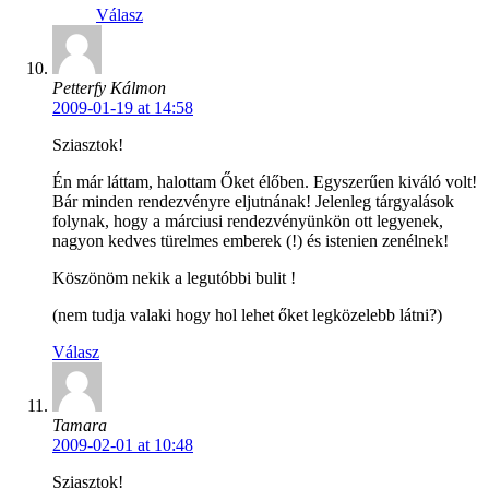
Válasz
Petterfy Kálmon
2009-01-19 at 14:58
Sziasztok!
Én már láttam, halottam Őket élőben. Egyszerűen kiváló volt!
Bár minden rendezvényre eljutnának! Jelenleg tárgyalások
folynak, hogy a márciusi rendezvényünkön ott legyenek,
nagyon kedves türelmes emberek (!) és istenien zenélnek!
Köszönöm nekik a legutóbbi bulit !
(nem tudja valaki hogy hol lehet őket legközelebb látni?)
Válasz
Tamara
2009-02-01 at 10:48
Sziasztok!