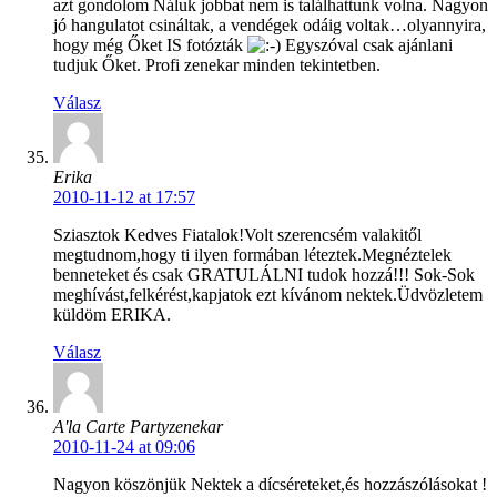
azt gondolom Náluk jobbat nem is találhattunk volna. Nagyon
jó hangulatot csináltak, a vendégek odáig voltak…olyannyira,
hogy még Őket IS fotózták
Egyszóval csak ajánlani
tudjuk Őket. Profi zenekar minden tekintetben.
Válasz
Erika
2010-11-12 at 17:57
Sziasztok Kedves Fiatalok!Volt szerencsém valakitől
megtudnom,hogy ti ilyen formában léteztek.Megnéztelek
benneteket és csak GRATULÁLNI tudok hozzá!!! Sok-Sok
meghívást,felkérést,kapjatok ezt kívánom nektek.Üdvözletem
küldöm ERIKA.
Válasz
A'la Carte Partyzenekar
2010-11-24 at 09:06
Nagyon köszönjük Nektek a dícséreteket,és hozzászólásokat !