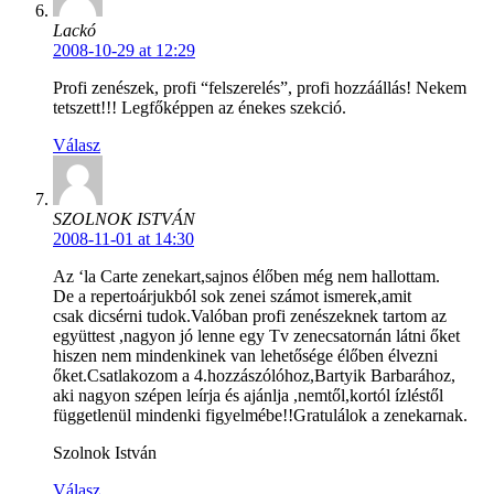
Lackó
2008-10-29 at 12:29
Profi zenészek, profi “felszerelés”, profi hozzáállás! Nekem
tetszett!!! Legfőképpen az énekes szekció.
Válasz
SZOLNOK ISTVÁN
2008-11-01 at 14:30
Az ‘la Carte zenekart,sajnos élőben még nem hallottam.
De a repertoárjukból sok zenei számot ismerek,amit
csak dicsérni tudok.Valóban profi zenészeknek tartom az
együttest ,nagyon jó lenne egy Tv zenecsatornán látni őket
hiszen nem mindenkinek van lehetősége élőben élvezni
őket.Csatlakozom a 4.hozzászólóhoz,Bartyik Barbarához,
aki nagyon szépen leírja és ajánlja ,nemtől,kortól ízléstől
függetlenül mindenki figyelmébe!!Gratulálok a zenekarnak.
Szolnok István
Válasz