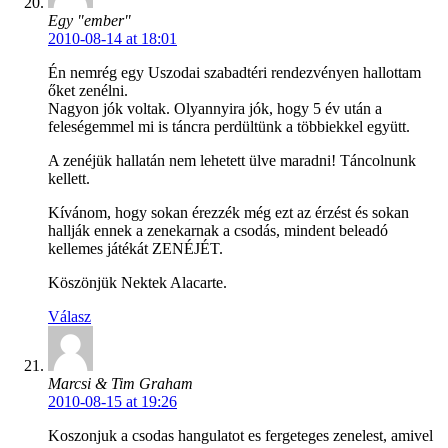
Egy "ember"
2010-08-14 at 18:01
Én nemrég egy Uszodai szabadtéri rendezvényen hallottam
őket zenélni.
Nagyon jók voltak. Olyannyira jók, hogy 5 év után a
feleségemmel mi is táncra perdültünk a többiekkel együtt.
A zenéjük hallatán nem lehetett ülve maradni! Táncolnunk
kellett.
Kívánom, hogy sokan érezzék még ezt az érzést és sokan
hallják ennek a zenekarnak a csodás, mindent beleadó
kellemes játékát ZENÉJÉT.
Köszönjük Nektek Alacarte.
Válasz
Marcsi & Tim Graham
2010-08-15 at 19:26
Koszonjuk a csodas hangulatot es fergeteges zenelest, amivel