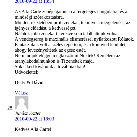
2010-09-22 at 13:34
Az A la Carte zenéje garancia a fergeteges hangulatra, és a
minőségi szórakoztatásra.
Minden részletében profi zenekar, tekintve a megjelenést, az
igényes előadást, a kedvességet.
Nálatok jobb zenekart keresve sem találhattunk volna.
A vendégsereg is maximális elismeréssel nyilatkozott Rólatok.
Fantasztikus volt a széles repertoár, és a könnyed lendület,
ahogy levezényeltétek az egész estét.
Nem tudjuk eléggé megköszönni Nektek! Remélem az
aranylakodalmunkon is Ti zenéltek majd.
Sok sikert kívánunk a továbbiakban!
Üdvözlettel:
Detty & Dávid
Válasz
Juhász Eszter
2010-09-22 at 18:03
Kedves A’la Carte!