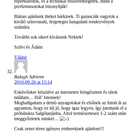
repertoárotok, és a technikai felszereltségetek, mind a
profizmusotokat bizonyítják!
Bátran ajánlunk titeket bárkinek. Ti garanciák vagytok a
kiváló színvonalú, fergeteges hangulatú rendezvények
számára.
További sok sikert kívánunk Nektek!
Szilvi és Ádám
Válasz
Balogh Adrienn
2010-09-26 at 15:14
Esküvőnkre készülve az interneten böngésztem és rátok
találtam… Hál’ Istennek!
Meghallgattam a demó anyagotokat és elsőnek az futott át az
agyamon, hogy ez túl jó, hogy igaz legyen, így jutottunk el a
próbátokra Salgótarjánba. Ahol természetesen 1-2 szám után
meggyőztetek minket…
Csak zenei téren igényes embereknek ajánlom!!!