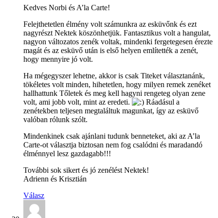
Kedves Norbi és A’la Carte!
Felejthetetlen élmény volt számunkra az esküvőnk és ezt
nagyrészt Nektek köszönhetjük. Fantasztikus volt a hangulat,
nagyon változatos zenék voltak, mindenki fergetegesen érezte
magát és az esküvő után is első helyen említették a zenét,
hogy mennyire jó volt.
Ha mégegyszer lehetne, akkor is csak Titeket választanánk,
tökéletes volt minden, hihetetlen, hogy milyen remek zenéket
hallhattunk Tőletek és meg kell hagyni rengeteg olyan zene
volt, ami jobb volt, mint az eredeti.
Ráadásul a
zenétekben teljesen megtaláltuk magunkat, így az esküvő
valóban rólunk szólt.
Mindenkinek csak ajánlani tudunk benneteket, aki az A’la
Carte-ot választja biztosan nem fog csalódni és maradandó
élménnyel lesz gazdagabb!!!
További sok sikert és jó zenélést Nektek!
Adrienn és Krisztián
Válasz