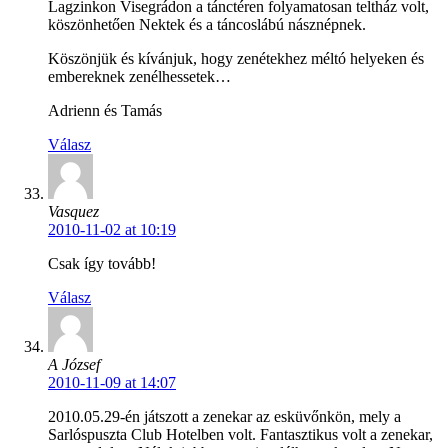
Lagzinkon Visegrádon a tánctéren folyamatosan teltház volt,
köszönhetően Nektek és a táncoslábú násznépnek.
Köszönjük és kívánjuk, hogy zenétekhez méltó helyeken és
embereknek zenélhessetek…
Adrienn és Tamás
Válasz
Vasquez
2010-11-02 at 10:19
Csak így tovább!
Válasz
A József
2010-11-09 at 14:07
2010.05.29-én játszott a zenekar az esküvőnkön, mely a
Sarlóspuszta Club Hotelben volt. Fantasztikus volt a zenekar,