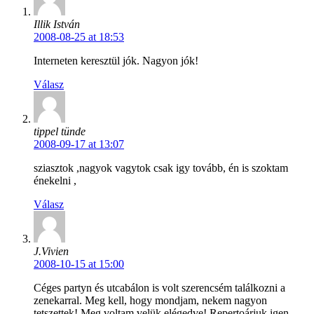
Illik István
2008-08-25 at 18:53
Interneten keresztül jók. Nagyon jók!
Válasz
tippel tünde
2008-09-17 at 13:07
sziasztok ,nagyok vagytok csak igy tovább, én is szoktam
énekelni ,
Válasz
J.Vivien
2008-10-15 at 15:00
Céges partyn és utcabálon is volt szerencsém találkozni a
zenekarral. Meg kell, hogy mondjam, nekem nagyon
tetszettek! Meg voltam velük elégedve! Repertoárjuk igen