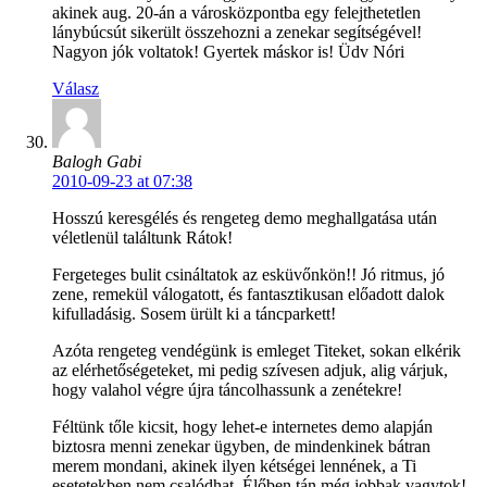
akinek aug. 20-án a városközpontba egy felejthetetlen
lánybúcsút sikerült összehozni a zenekar segítségével!
Nagyon jók voltatok! Gyertek máskor is! Üdv Nóri
Válasz
Balogh Gabi
2010-09-23 at 07:38
Hosszú keresgélés és rengeteg demo meghallgatása után
véletlenül találtunk Rátok!
Fergeteges bulit csináltatok az esküvőnkön!! Jó ritmus, jó
zene, remekül válogatott, és fantasztikusan előadott dalok
kifulladásig. Sosem ürült ki a táncparkett!
Azóta rengeteg vendégünk is emleget Titeket, sokan elkérik
az elérhetőségeteket, mi pedig szívesen adjuk, alig várjuk,
hogy valahol végre újra táncolhassunk a zenétekre!
Féltünk tőle kicsit, hogy lehet-e internetes demo alapján
biztosra menni zenekar ügyben, de mindenkinek bátran
merem mondani, akinek ilyen kétségei lennének, a Ti
esetetekben nem csalódhat. Élőben tán még jobbak vagytok!