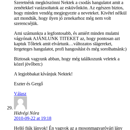
Szeretnénk megköszönni Nektek a csodás hangulatot amit a
zenétekkel varázsoltatok az esküvőnkön. Az egészen biztos,
hogy minden vendég megjegyezte a neveteket. Kivétel nélkül
azt mondták, hogy ilyen jó zenekarhoz még nem volt
szerencséjük.
Ami számunkra a legfontosabb, és amiért minden mulatni
vágyónak AJÁNLUNK TITEKET az, hogy pontosan azt
kaptuk Tőletek amit elvártunk…változatos slágereket,
fergeteges hangulatot, profi hangosítást és még sorolhatnánk:)
Biztosak vagyunk abban, hogy még találkozunk veletek a
közel jövőben:)
A legjobbakat kívánjuk Nektek!
Eszter és Gergő
Válasz
Hidvégi Nóra
2010-09-22 at 19:18
Helló fiúk lányok! Én vagyok az a mosonmagyaróvári lány