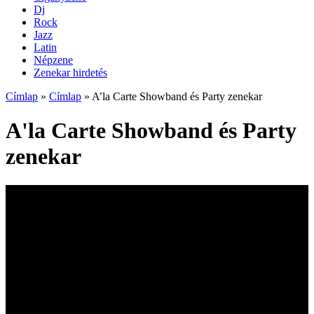
Dj
Rock
Jazz
Latin
Népzene
Zenekar hirdetés
Címlap
»
Címlap
»
A’la Carte Showband és Party zenekar
A'la Carte Showband és Party
zenekar