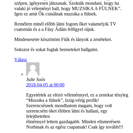
szépen, igényesen játszanak. Szokták mondani, hogy ha
valaki jó véleményt hall, hogy MUZSIKA A FÜLNEK”.
Igen ez amit Ők csinálnak muzsika a fülnek.
Remélem minél előbb látni fogom őket valamelyik TV
csatornán és a a Fásy Ádám felfigyel rájuk.
Mindenesetre köszönöm Fiúk és lányok a zenéteket.
Sokszor és sokat foglak benneteket hallgatni.
Válasz
Julie Soós
2018-04-05 at 00:00
Egyetértek az elözö véleménnyel, ez a zenekar tényleg
“Muzsika a fülnek”, ízzig-vérig profik!
Szerencsésnek mondhatom magam, hogy volt
szerencsém öket élöben látni és hallani, egy
felejthetetlen
élménnyel lettem gazdagabb. Minden elismerésem
Norbinak és az egész csapatnak! Csak így tovább!!!