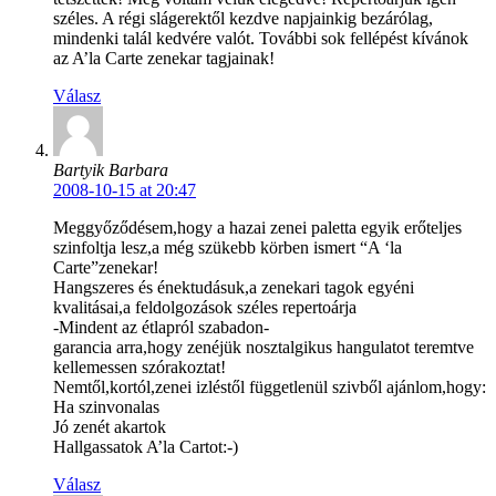
széles. A régi slágerektől kezdve napjainkig bezárólag,
mindenki talál kedvére valót. További sok fellépést kívánok
az A’la Carte zenekar tagjainak!
Válasz
Bartyik Barbara
2008-10-15 at 20:47
Meggyőződésem,hogy a hazai zenei paletta egyik erőteljes
szinfoltja lesz,a még szükebb körben ismert “A ‘la
Carte”zenekar!
Hangszeres és énektudásuk,a zenekari tagok egyéni
kvalitásai,a feldolgozások széles repertoárja
-Mindent az étlapról szabadon-
garancia arra,hogy zenéjük nosztalgikus hangulatot teremtve
kellemessen szórakoztat!
Nemtől,kortól,zenei izléstől függetlenül szivből ajánlom,hogy:
Ha szinvonalas
Jó zenét akartok
Hallgassatok A’la Cartot:-)
Válasz