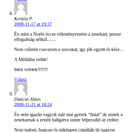
Kertész P.
2008-11-17 at 19:37
Én mint a Norbi öccse véleményezném a zenekart, persze
elfogultság nélkül……
Nem csűröm csavarom a szavakat, igy jók együtt és kész…
A Médiába velük!
Isten veletek!!!!!!!
Válasz
Dancsó János
2008-11-21 at 18:24
Én nem igazán vagyok már mai gyerek “fiatal” de ennek a
zenekarnak a zenéit hallgatva szinte felpezsdül az ember.
Nem tudom, hogyan és miképpen csinálják de nagyon