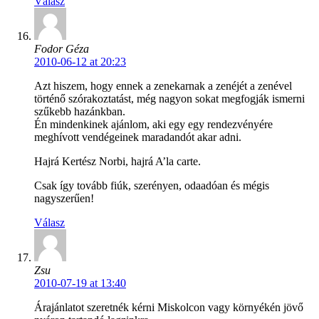
Válasz
Fodor Géza
2010-06-12 at 20:23
Azt hiszem, hogy ennek a zenekarnak a zenéjét a zenével
történő szórakoztatást, még nagyon sokat megfogják ismerni
szűkebb hazánkban.
Én mindenkinek ajánlom, aki egy egy rendezvényére
meghívott vendégeinek maradandót akar adni.
Hajrá Kertész Norbi, hajrá A’la carte.
Csak így tovább fiúk, szerényen, odaadóan és mégis
nagyszerűen!
Válasz
Zsu
2010-07-19 at 13:40
Árajánlatot szeretnék kérni Miskolcon vagy környékén jövő