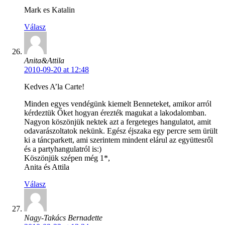
Mark es Katalin
Válasz
Anita&Attila
2010-09-20 at 12:48
Kedves A’la Carte!
Minden egyes vendégünk kiemelt Benneteket, amikor arról
kérdeztük Őket hogyan érezték magukat a lakodalomban.
Nagyon köszönjük nektek azt a fergeteges hangulatot, amit
odavarászoltatok nekünk. Egész éjszaka egy percre sem ürült
ki a táncparkett, ami szerintem mindent elárul az együttesről
és a partyhangulatról is:)
Köszönjük szépen még 1*,
Anita és Attila
Válasz
Nagy-Takács Bernadette