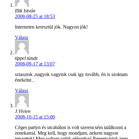
Illik István
2008-08-25 at 18:53
Interneten keresztül jók. Nagyon jók!
Válasz
tippel tünde
2008-09-17 at 13:07
sziasztok ,nagyok vagytok csak igy tovább, én is szoktam
énekelni ,
Válasz
J.Vivien
2008-10-15 at 15:00
Céges partyn és utcabálon is volt szerencsém találkozni a
zenekarral. Meg kell, hogy mondjam, nekem nagyon
tetszettek! Meg voltam velük elégedve! Repertoárjuk igen