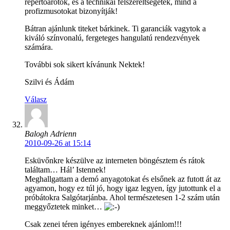
repertoárotok, és a technikai felszereltségetek, mind a
profizmusotokat bizonyítják!
Bátran ajánlunk titeket bárkinek. Ti garanciák vagytok a
kiváló színvonalú, fergeteges hangulatú rendezvények
számára.
További sok sikert kívánunk Nektek!
Szilvi és Ádám
Válasz
Balogh Adrienn
2010-09-26 at 15:14
Esküvőnkre készülve az interneten böngésztem és rátok
találtam… Hál’ Istennek!
Meghallgattam a demó anyagotokat és elsőnek az futott át az
agyamon, hogy ez túl jó, hogy igaz legyen, így jutottunk el a
próbátokra Salgótarjánba. Ahol természetesen 1-2 szám után
meggyőztetek minket…
Csak zenei téren igényes embereknek ajánlom!!!