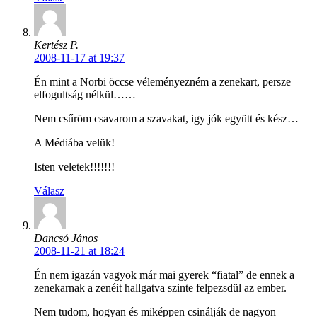
Kertész P.
2008-11-17 at 19:37
Én mint a Norbi öccse véleményezném a zenekart, persze
elfogultság nélkül……
Nem csűröm csavarom a szavakat, igy jók együtt és kész…
A Médiába velük!
Isten veletek!!!!!!!
Válasz
Dancsó János
2008-11-21 at 18:24
Én nem igazán vagyok már mai gyerek “fiatal” de ennek a
zenekarnak a zenéit hallgatva szinte felpezsdül az ember.
Nem tudom, hogyan és miképpen csinálják de nagyon