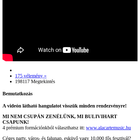
175 vélemény »
198117 Megtekintés
Bemutatkozás
A videón látható hangulatot visszük minden rendezvényre!
MI NEM CSUPÁN ZENÉLÜNK, MI BULIVIHART
CSAPUNK!
4 prémium formációnkból választhatsz itt:
www.alacartemusic.hu
Céges party, város- és falunap, esküvő vagy 10.000 fős fesztivál?