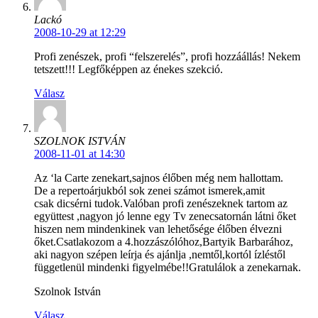
Lackó
2008-10-29 at 12:29
Profi zenészek, profi “felszerelés”, profi hozzáállás! Nekem
tetszett!!! Legfőképpen az énekes szekció.
Válasz
SZOLNOK ISTVÁN
2008-11-01 at 14:30
Az ‘la Carte zenekart,sajnos élőben még nem hallottam.
De a repertoárjukból sok zenei számot ismerek,amit
csak dicsérni tudok.Valóban profi zenészeknek tartom az
együttest ,nagyon jó lenne egy Tv zenecsatornán látni őket
hiszen nem mindenkinek van lehetősége élőben élvezni
őket.Csatlakozom a 4.hozzászólóhoz,Bartyik Barbarához,
aki nagyon szépen leírja és ajánlja ,nemtől,kortól ízléstől
függetlenül mindenki figyelmébe!!Gratulálok a zenekarnak.
Szolnok István
Válasz