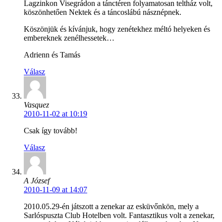
Lagzinkon Visegrádon a tánctéren folyamatosan teltház volt,
köszönhetően Nektek és a táncoslábú násznépnek.
Köszönjük és kívánjuk, hogy zenétekhez méltó helyeken és
embereknek zenélhessetek…
Adrienn és Tamás
Válasz
Vasquez
2010-11-02 at 10:19
Csak így tovább!
Válasz
A József
2010-11-09 at 14:07
2010.05.29-én játszott a zenekar az esküvőnkön, mely a
Sarlóspuszta Club Hotelben volt. Fantasztikus volt a zenekar,