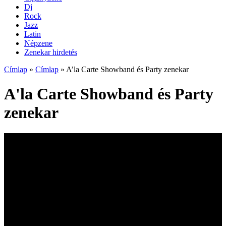
Dj
Rock
Jazz
Latin
Népzene
Zenekar hirdetés
Címlap
»
Címlap
»
A’la Carte Showband és Party zenekar
A'la Carte Showband és Party
zenekar