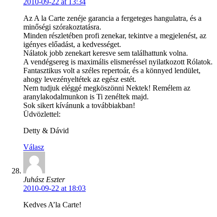
2010-09-22 at 13:34
Az A la Carte zenéje garancia a fergeteges hangulatra, és a
minőségi szórakoztatásra.
Minden részletében profi zenekar, tekintve a megjelenést, az
igényes előadást, a kedvességet.
Nálatok jobb zenekart keresve sem találhattunk volna.
A vendégsereg is maximális elismeréssel nyilatkozott Rólatok.
Fantasztikus volt a széles repertoár, és a könnyed lendület,
ahogy levezényeltétek az egész estét.
Nem tudjuk eléggé megköszönni Nektek! Remélem az
aranylakodalmunkon is Ti zenéltek majd.
Sok sikert kívánunk a továbbiakban!
Üdvözlettel:
Detty & Dávid
Válasz
Juhász Eszter
2010-09-22 at 18:03
Kedves A’la Carte!