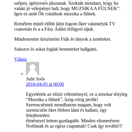
szépen, igényesen játszanak. Szokták mondani, hogy ha
valaki jó véleményt hall, hogy MUZSIKA A FÜLNEK”.
Igen ez amit Ők csinálnak muzsika a fülnek.
Remélem minél előbb látni fogom őket valamelyik TV
csatornán és a a Fásy Ádám felfigyel rájuk.
Mindenesetre köszönöm Fiúk és lányok a zenéteket.
Sokszor és sokat foglak benneteket hallgatni.
Válasz
Julie Soós
2018-04-05 at 00:00
Egyetértek az elözö véleménnyel, ez a zenekar tényleg
“Muzsika a fülnek”, ízzig-vérig profik!
Szerencsésnek mondhatom magam, hogy volt
szerencsém öket élöben látni és hallani, egy
felejthetetlen
élménnyel lettem gazdagabb. Minden elismerésem
Norbinak és az egész csapatnak! Csak így tovább!!!