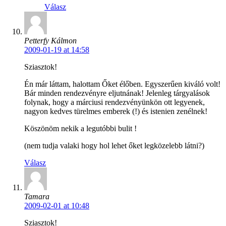
Válasz
Petterfy Kálmon
2009-01-19 at 14:58
Sziasztok!
Én már láttam, halottam Őket élőben. Egyszerűen kiváló volt!
Bár minden rendezvényre eljutnának! Jelenleg tárgyalások
folynak, hogy a márciusi rendezvényünkön ott legyenek,
nagyon kedves türelmes emberek (!) és istenien zenélnek!
Köszönöm nekik a legutóbbi bulit !
(nem tudja valaki hogy hol lehet őket legközelebb látni?)
Válasz
Tamara
2009-02-01 at 10:48
Sziasztok!