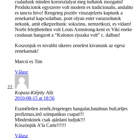
csaladunk minden kororsztalyat meg tudtatok mozgatni!
Produkciotok egyszerre volt modern es tradicionalis, andalito
es tancra hivo! Rengeteg pozitiv visszajelzets kaptunk a
zenekarral kapcsolatban, pont olyan estet varazsoltatok
nekunk, amit elkepzeltunk: sokszinu, nemzetkozi, es vidam!
Norbi felejthetetlen volt Louis Armstrong-kent es Viki eneke
csodasan hangzott a “Kulonos ejszaka volt” c. dalban!
Koszonjuk es tovabbi sikeres zenelest kivanunk az egesz
zenekarnak!
Marcsi es Tim
Válasz
Kopasz-Klépity Alíz
2010-08-15 at 18:56
Eszméletlen zenék,fergeteges hangulat,hatalmas buli,teljes
profizmus,irtó szimpatikus csapat!!!
Mindenkinek csak ajánlani tudjuk!!!
Köszönjük A’la Carte!!!!!!
Válasz