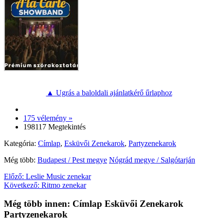
▲ Ugrás a baloldali ajánlatkérő űrlaphoz
175 vélemény »
198117 Megtekintés
Kategória:
Címlap
,
Esküvői Zenekarok
,
Partyzenekarok
Még több:
Budapest / Pest megye
Nógrád megye / Salgótarján
Előző:
Leslie Music zenekar
Következő:
Ritmo zenekar
Még több innen: Címlap Esküvői Zenekarok
Partyzenekarok