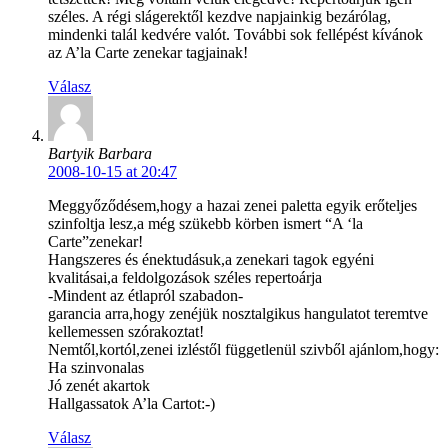
széles. A régi slágerektől kezdve napjainkig bezárólag,
mindenki talál kedvére valót. További sok fellépést kívánok
az A’la Carte zenekar tagjainak!
Válasz
Bartyik Barbara
2008-10-15 at 20:47
Meggyőződésem,hogy a hazai zenei paletta egyik erőteljes
szinfoltja lesz,a még szükebb körben ismert “A ‘la
Carte”zenekar!
Hangszeres és énektudásuk,a zenekari tagok egyéni
kvalitásai,a feldolgozások széles repertoárja
-Mindent az étlapról szabadon-
garancia arra,hogy zenéjük nosztalgikus hangulatot teremtve
kellemessen szórakoztat!
Nemtől,kortól,zenei izléstől függetlenül szivből ajánlom,hogy:
Ha szinvonalas
Jó zenét akartok
Hallgassatok A’la Cartot:-)
Válasz