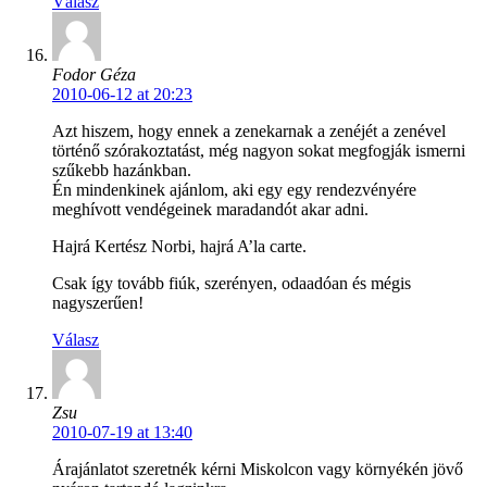
Válasz
Fodor Géza
2010-06-12 at 20:23
Azt hiszem, hogy ennek a zenekarnak a zenéjét a zenével
történő szórakoztatást, még nagyon sokat megfogják ismerni
szűkebb hazánkban.
Én mindenkinek ajánlom, aki egy egy rendezvényére
meghívott vendégeinek maradandót akar adni.
Hajrá Kertész Norbi, hajrá A’la carte.
Csak így tovább fiúk, szerényen, odaadóan és mégis
nagyszerűen!
Válasz
Zsu
2010-07-19 at 13:40
Árajánlatot szeretnék kérni Miskolcon vagy környékén jövő