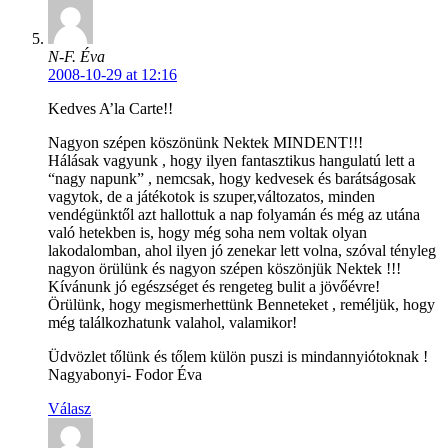
N-F. Éva
2008-10-29 at 12:16
Kedves A’la Carte!!
Nagyon szépen köszönünk Nektek MINDENT!!!
Hálásak vagyunk , hogy ilyen fantasztikus hangulatú lett a
“nagy napunk” , nemcsak, hogy kedvesek és barátságosak
vagytok, de a játékotok is szuper,változatos, minden
vendégünktől azt hallottuk a nap folyamán és még az utána
való hetekben is, hogy még soha nem voltak olyan
lakodalomban, ahol ilyen jó zenekar lett volna, szóval tényleg
nagyon örülünk és nagyon szépen köszönjük Nektek !!!
Kívánunk jó egészséget és rengeteg bulit a jövőévre!
Örülünk, hogy megismerhettünk Benneteket , reméljük, hogy
még találkozhatunk valahol, valamikor!
Üdvözlet tőlünk és tőlem külön puszi is mindannyiótoknak !
Nagyabonyi- Fodor Éva
Válasz