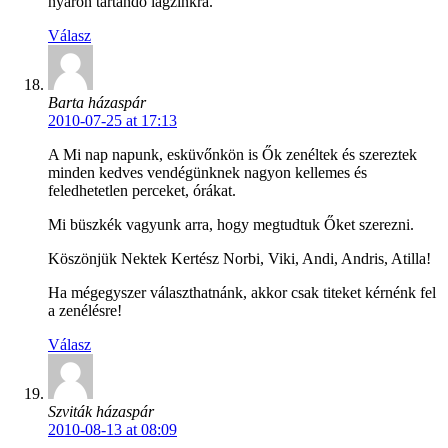
nyáron tartandó lagzinkra.
Válasz
Barta házaspár
2010-07-25 at 17:13
A Mi nap napunk, esküvőnkön is Ők zenéltek és szereztek
minden kedves vendégünknek nagyon kellemes és
feledhetetlen perceket, órákat.
Mi büszkék vagyunk arra, hogy megtudtuk Őket szerezni.
Köszönjük Nektek Kertész Norbi, Viki, Andi, Andris, Atilla!
Ha mégegyszer választhatnánk, akkor csak titeket kérnénk fel
a zenélésre!
Válasz
Szviták házaspár
2010-08-13 at 08:09