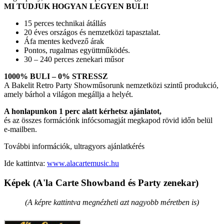
MI TUDJUK HOGYAN LEGYEN BULI!
15 perces technikai átállás
20 éves országos és nemzetközi tapasztalat.
Áfa mentes kedvező árak
Pontos, rugalmas együttműködés.
30 – 240 perces zenekari műsor
1000% BULI – 0% STRESSZ
A Bakelit Retro Party Showműsorunk nemzetközi szintű produkció,
amely bárhol a világon megállja a helyét.
A honlapunkon 1 perc alatt kérhetsz ajánlatot,
és az összes formációnk infócsomagját megkapod rövid időn belül
e-mailben.
További információk, ultragyors ajánlatkérés
Ide kattintva:
www.alacartemusic.hu
Képek (A'la Carte Showband és Party zenekar)
(A képre kattintva megnézheti azt nagyobb méretben is)