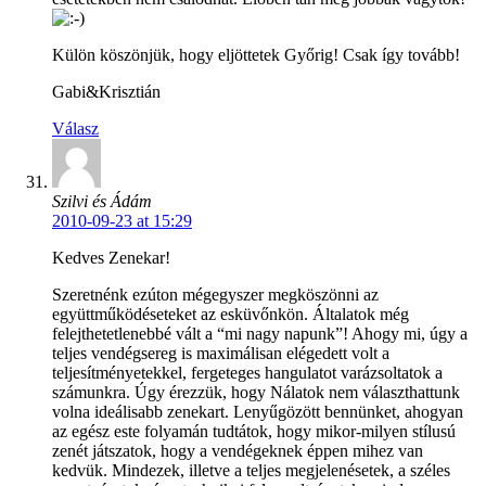
Külön köszönjük, hogy eljöttetek Győrig! Csak így tovább!
Gabi&Krisztián
Válasz
Szilvi és Ádám
2010-09-23 at 15:29
Kedves Zenekar!
Szeretnénk ezúton mégegyszer megköszönni az
együttműködéseteket az esküvőnkön. Általatok még
felejthetetlenebbé vált a “mi nagy napunk”! Ahogy mi, úgy a
teljes vendégsereg is maximálisan elégedett volt a
teljesítményetekkel, fergeteges hangulatot varázsoltatok a
számunkra. Úgy érezzük, hogy Nálatok nem választhattunk
volna ideálisabb zenekart. Lenyűgözött bennünket, ahogyan
az egész este folyamán tudtátok, hogy mikor-milyen stílusú
zenét játszatok, hogy a vendégeknek éppen mihez van
kedvük. Mindezek, illetve a teljes megjelenésetek, a széles