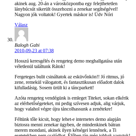
akinek aug. 20-án a városközpontba egy felejthetetlen
lánybúcsút sikerült összehozni a zenekar segítségével!
Nagyon jók voltatok! Gyertek máskor is! Üdv Nóri
Válasz
Balogh Gabi
2010-09-23 at 07:38
Hosszú keresgélés és rengeteg demo meghallgatása után
véletlenül találtunk Rátok!
Fergeteges bulit csináltatok az esküvőnkön!! Jó ritmus, jó
zene, remekül válogatott, és fantasztikusan előadott dalok
kifulladásig. Sosem ürült ki a táncparkett!
Azóta rengeteg vendégünk is emleget Titeket, sokan elkérik
az elérhetőségeteket, mi pedig szívesen adjuk, alig várjuk,
hogy valahol végre újra táncolhassunk a zenétekre!
Féltünk tőle kicsit, hogy lehet-e internetes demo alapján
biztosra menni zenekar ügyben, de mindenkinek bátran
merem mondani, akinek ilyen kétségei lennének, a Ti
esetetekben nem csalódhat. Élőben tán még jobbak vagytok!