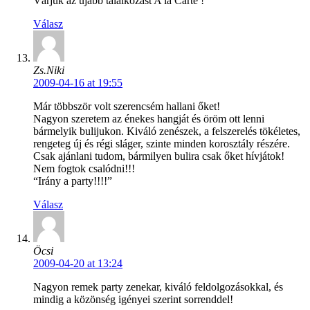
Várjuk az újabb találkozást A’la Carte !
Válasz
Zs.Niki
2009-04-16 at 19:55
Már többször volt szerencsém hallani őket!
Nagyon szeretem az énekes hangját és öröm ott lenni
bármelyik bulijukon. Kiváló zenészek, a felszerelés tökéletes,
rengeteg új és régi sláger, szinte minden korosztály részére.
Csak ajánlani tudom, bármilyen bulira csak őket hívjátok!
Nem fogtok csalódni!!!
“Irány a party!!!!”
Válasz
Öcsi
2009-04-20 at 13:24
Nagyon remek party zenekar, kiváló feldolgozásokkal, és
mindig a közönség igényei szerint sorrenddel!