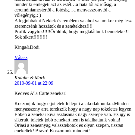
mindenki emlegeti azt az estét…a fiataltól az idősig, a
ceremóniamestertől a fotósig…a menyasszonytól a
vőlegényig.:-)
A legjobbakat Nektek és remélem valahol valamikor még lesz
szerencsénk hozzátok és a zenétekhez!!!!
Profik vagytok!!!!!Örülünk, hogy megtaláltunk benneteket!!
Sok sikert!!!!!!!!!
Kinga&Dodi
Válasz
Katalin & Mark
2010-09-01 at 22:09
Kedves A’la Carte zenekar!
Koszonjuk hogy eljottetek fellepni a lakodalmunkra.Minden
menyasszony arra torekszik hogy a nagy nap tokeletes legyen.
Ebben a zenekar kivalasztasanak nagy szerepe van. Ez igy is
sikerult, toletek jobb zenekart nem is talalhattunk volna!
Oriasi a zeneanyag valasztekotok es olyan szepen, tisztan
enekeltek! Bravo! Koszonunk mindent!