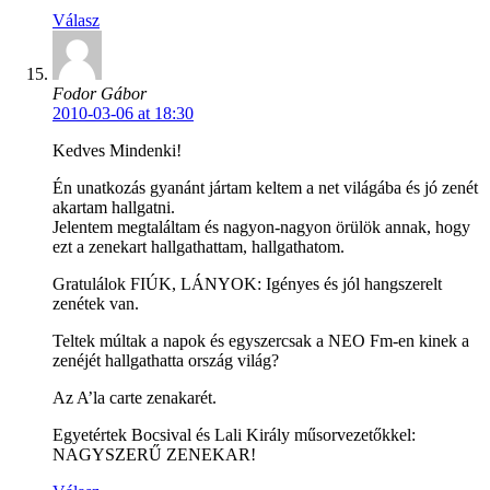
Válasz
Fodor Gábor
2010-03-06 at 18:30
Kedves Mindenki!
Én unatkozás gyanánt jártam keltem a net világába és jó zenét
akartam hallgatni.
Jelentem megtaláltam és nagyon-nagyon örülök annak, hogy
ezt a zenekart hallgathattam, hallgathatom.
Gratulálok FIÚK, LÁNYOK: Igényes és jól hangszerelt
zenétek van.
Teltek múltak a napok és egyszercsak a NEO Fm-en kinek a
zenéjét hallgathatta ország világ?
Az A’la carte zenakarét.
Egyetértek Bocsival és Lali Király műsorvezetőkkel:
NAGYSZERŰ ZENEKAR!