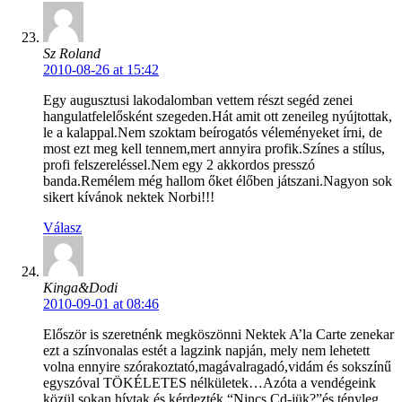
Sz Roland
2010-08-26 at 15:42
Egy augusztusi lakodalomban vettem részt segéd zenei
hangulatfelelősként szegeden.Hát amit ott zeneileg nyújtottak,
le a kalappal.Nem szoktam beírogatós véleményeket írni, de
most ezt meg kell tennem,mert annyira profik.Színes a stílus,
profi felszereléssel.Nem egy 2 akkordos presszó
banda.Remélem még hallom őket élőben játszani.Nagyon sok
sikert kívánok nektek Norbi!!!
Válasz
Kinga&Dodi
2010-09-01 at 08:46
Először is szeretnénk megköszönni Nektek A’la Carte zenekar
ezt a színvonalas estét a lagzink napján, mely nem lehetett
volna ennyire szórakoztató,magávalragadó,vidám és sokszínű
egyszóval TÖKÉLETES nélkületek…Azóta a vendégeink
közül sokan hívtak és kérdezték “Nincs Cd-jük?”és tényleg