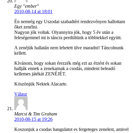
Egy "ember"
2010-08-14 at 18:01
Én nemrég egy Uszodai szabadtéri rendezvényen hallottam
őket zenélni.
Nagyon jók voltak. Olyannyira jók, hogy 5 év után a
feleségemmel mi is táncra perdültünk a többiekkel együtt.
A zenéjük hallatán nem lehetett ülve maradni! Táncolnunk
kellett.
Kívánom, hogy sokan érezzék még ezt az érzést és sokan
hallják ennek a zenekarnak a csodás, mindent beleadó
kellemes játékát ZENÉJÉT.
Köszönjük Nektek Alacarte.
Válasz
Marcsi & Tim Graham
2010-08-15 at 19:26
Koszonjuk a csodas hangulatot es fergeteges zenelest, amivel