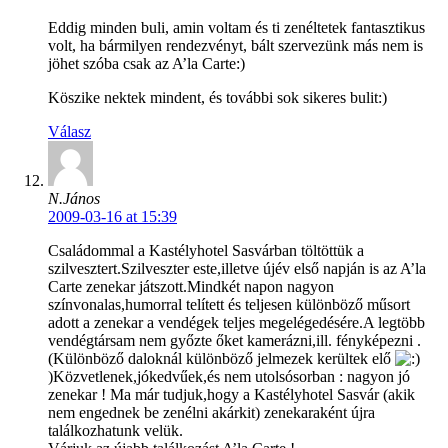
Eddig minden buli, amin voltam és ti zenéltetek fantasztikus
volt, ha bármilyen rendezvényt, bált szervezünk más nem is
jöhet szóba csak az A’la Carte:)
Köszike nektek mindent, és további sok sikeres bulit:)
Válasz
N.János
2009-03-16 at 15:39
Családommal a Kastélyhotel Sasvárban töltöttük a
szilvesztert.Szilveszter este,illetve újév első napján is az A’la
Carte zenekar játszott.Mindkét napon nagyon
színvonalas,humorral telített és teljesen különböző műsort
adott a zenekar a vendégek teljes megelégedésére.A legtöbb
vendégtársam nem győzte őket kamerázni,ill. fényképezni .
(Különböző daloknál különböző jelmezek kerültek elő
)Közvetlenek,jókedvűek,és nem utolsósorban : nagyon jó
zenekar ! Ma már tudjuk,hogy a Kastélyhotel Sasvár (akik
nem engednek be zenélni akárkit) zenekaraként újra
találkozhatunk velük.