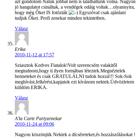
azt gondolom Náluk jobbat nem is találhattunk volna. Nagyon
jó hangulatot csináltak, a vendégek odáig voltak…olyannyira,
hogy még Őket IS fotózták
Egyszóval csak ajánlani
tudjuk Őket. Profi zenekar minden tekintetben.
Válasz
Erika
2010-11-12 at 17:57
Sziasztok Kedves Fiatalok!Volt szerencsém valakitől
megtudnom,hogy ti ilyen formában léteztek.Megnéztelek
benneteket és csak GRATULÁLNI tudok hozzá!!! Sok-Sok
meghívást,felkérést,kapjatok ezt kívánom nektek.Üdvözletem
küldöm ERIKA.
Válasz
A'la Carte Partyzenekar
2010-11-24 at 09:06
Nagyon köszönjük Nektek a dícséreteket,és hozzászólásokat !