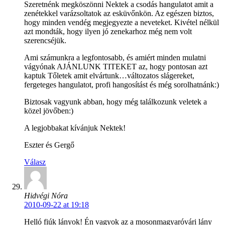
Szeretnénk megköszönni Nektek a csodás hangulatot amit a
zenétekkel varázsoltatok az esküvőnkön. Az egészen biztos,
hogy minden vendég megjegyezte a neveteket. Kivétel nélkül
azt mondták, hogy ilyen jó zenekarhoz még nem volt
szerencséjük.
Ami számunkra a legfontosabb, és amiért minden mulatni
vágyónak AJÁNLUNK TITEKET az, hogy pontosan azt
kaptuk Tőletek amit elvártunk…változatos slágereket,
fergeteges hangulatot, profi hangosítást és még sorolhatnánk:)
Biztosak vagyunk abban, hogy még találkozunk veletek a
közel jövőben:)
A legjobbakat kívánjuk Nektek!
Eszter és Gergő
Válasz
Hidvégi Nóra
2010-09-22 at 19:18
Helló fiúk lányok! Én vagyok az a mosonmagyaróvári lány