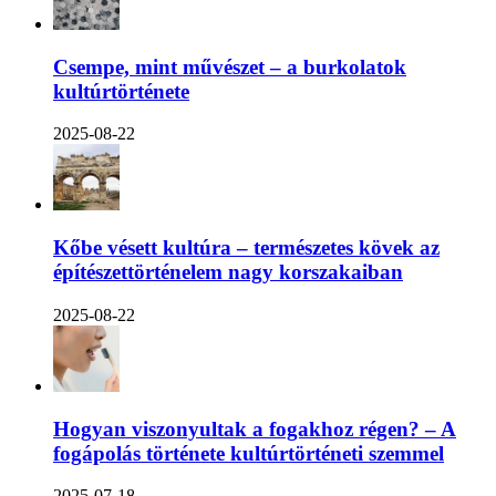
Csempe, mint művészet – a burkolatok
kultúrtörténete
2025-08-22
Kőbe vésett kultúra – természetes kövek az
építészettörténelem nagy korszakaiban
2025-08-22
Hogyan viszonyultak a fogakhoz régen? – A
fogápolás története kultúrtörténeti szemmel
2025-07-18