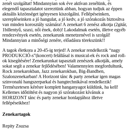
zenét szolgáltat! Mindannyian sok éve aktívan zenélünk, és
elegendő tapasztalatot szereztünk abban, hogyan tudjuk az éppen
aktuális közönséget igényesen kiszolgálni. Fellépéseinken,
szerepléseinken a jó hangulat, a jó kedv, a jó szórakozás biztosítva
van minden korosztály számára! A zenekart 6 zenész alkotja (2gitár,
1billentyű, szaxi, női ének, dob)! Lakodalmak esetén, illetve egyéb
rendezvények esetén, zenekarunk menetzenével is szolgál!
Mindannyian a minőségi zenére, előadásra törekszünk!!
A tagok életkora a 20-45-ig terjed! A zenekar rendelkezik “nagy
PRODUKCIÓ-s”(koncert) felállásal is musical-ek és rock and roll-
ok kisegítésére! Zenekarunkat tapasztalt zenészek alkotják, amely
sokat segít a zenekar fejlődésében! Valamennyien megfordultunk,
Rock zenekarokban, Jazz zenekarokban, Big-Bandben,
Szalonzenekarban! A Horizont tánc & party zenekar igen magas
szinvonalú hangszerparkal és hangtechnikával rendelkezik!
Természetesen kérésre komplett hanganyagot küldünk, ha kell!
Kellemes időtöltést és nagyon jó szórakozást kívánuk a
HORIZONT tánc és party zenekar honlapjához illetve
fellépéseikhez!
Zenekartagok
Repity Zsuzsa