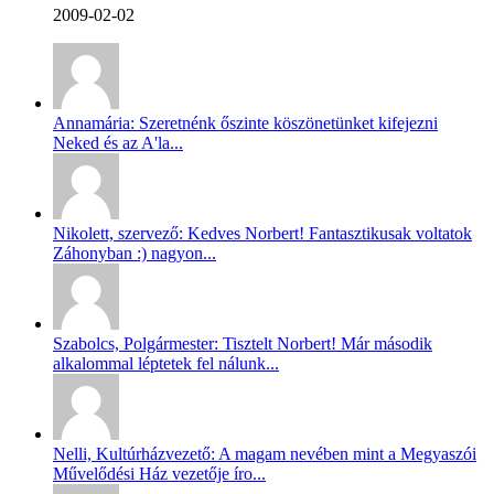
2009-02-02
Annamária: Szeretnénk őszinte köszönetünket kifejezni
Neked és az A'la...
Nikolett, szervező: Kedves Norbert! Fantasztikusak voltatok
Záhonyban :) nagyon...
Szabolcs, Polgármester: Tisztelt Norbert! Már második
alkalommal léptetek fel nálunk...
Nelli, Kultúrházvezető: A magam nevében mint a Megyaszói
Művelődési Ház vezetője íro...