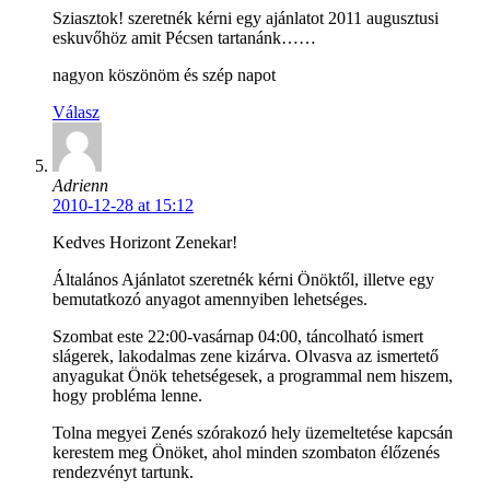
Sziasztok! szeretnék kérni egy ajánlatot 2011 augusztusi
eskuvőhöz amit Pécsen tartanánk……
nagyon köszönöm és szép napot
Válasz
Adrienn
2010-12-28 at 15:12
Kedves Horizont Zenekar!
Általános Ajánlatot szeretnék kérni Önöktől, illetve egy
bemutatkozó anyagot amennyiben lehetséges.
Szombat este 22:00-vasárnap 04:00, táncolható ismert
slágerek, lakodalmas zene kizárva. Olvasva az ismertető
anyagukat Önök tehetségesek, a programmal nem hiszem,
hogy probléma lenne.
Tolna megyei Zenés szórakozó hely üzemeltetése kapcsán
kerestem meg Önöket, ahol minden szombaton élőzenés
rendezvényt tartunk.