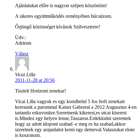
Ajánlatukat előre is nagyon szépen köszönöm!
A sikeres együttműködés reményében búcsúzom.
Őrjöngő közönséget kívánok Szilveszterre!
Üdv.:
Adrienn
Válasz
Vicai Lilla
2011-11-28 at 20:56
Tisztelt Horizont zenekar!
Vicai Lilla vagyok es egy korulbelul 5 fos ferfi zenekart
keresunk a parommal Kaiser Gaborral a 2012 Augusztus 4-en
tartando eskuvonkre.Szeretnenk kikerest,es utcai kiserest
is.Mindez egy helyen lenne,Taszaron.Erdeklodni szeretnek
hogy az adott idopont szabad -e meg es ha szabad,akkor
szeretnek egy arajanlatot kerni egy demoval.Valaszukat elore
is koszonom.