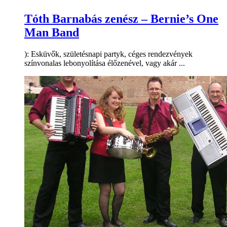
Tóth Barnabás zenész – Bernie’s One
Man Band
): Esküvők, születésnapi partyk, céges rendezvények
színvonalas lebonyolítása élőzenével, vagy akár ...