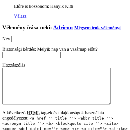
Előre is köszönöm: Kanyik Kitti
Válasz
Vélemény írása neki:
Adrienn
Mégsem írok véleményt
Név
Biztonsági kérdés: Melyik nap van a vasárnap előtt?
Hozzászólás
A következő
HTML
tag-ek és tulajdonságok használata
engedélyezett:
<a href="" title=""> <abbr title="">
<acronym title=""> <b> <blockquote cite=""> <cite>
<code> <del datetime=""> <em> <i> <q cite=""> <strike>