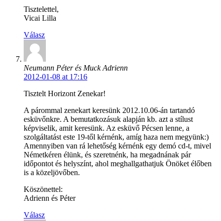
Tisztelettel,
Vicai Lilla
Válasz
Neumann Péter és Muck Adrienn
2012-01-08 at 17:16
Tisztelt Horizont Zenekar!
A párommal zenekart keresünk 2012.10.06-án tartandó
esküvőnkre. A bemutatkozásuk alapján kb. azt a stílust
képviselik, amit keresünk. Az esküvő Pécsen lenne, a
szolgáltatást este 19-től kérnénk, amíg haza nem megyünk:)
Amennyiben van rá lehetőség kérnénk egy demó cd-t, mivel
Németkéren élünk, és szeretnénk, ha megadnának pár
időpontot és helyszínt, ahol meghallgathatjuk Önöket élőben
is a közeljövőben.
Köszönettel:
Adrienn és Péter
Válasz