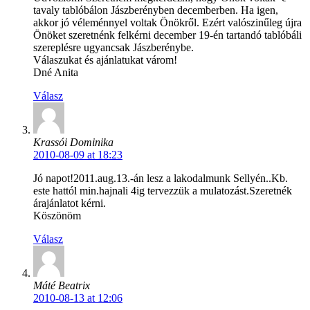
tavaly tablóbálon Jászberényben decemberben. Ha igen,
akkor jó véleménnyel voltak Önökről. Ezért valószinűleg újra
Önöket szeretnénk felkérni december 19-én tartandó tablóbáli
szereplésre ugyancsak Jászberénybe.
Válaszukat és ajánlatukat várom!
Dné Anita
Válasz
Krassói Dominika
2010-08-09 at 18:23
Jó napot!2011.aug.13.-án lesz a lakodalmunk Sellyén..Kb.
este hattól min.hajnali 4ig tervezzük a mulatozást.Szeretnék
árajánlatot kérni.
Köszönöm
Válasz
Máté Beatrix
2010-08-13 at 12:06