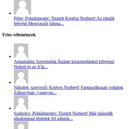
Péter, Polgármester: Tisztelt Kertész Norbert! Az elmúlt
hétvégi Megyaszói faluna...
Friss vélemények
Annamária: Szeretnénk őszinte köszönetünket kifejezni
Neked és az A'la...
Nikolett, szervező: Kedves Norbert! Fantasztikusak voltatok
Záhonyban :) nagyon...
Szabolcs, Polgármester: Tisztelt Norbert! Már második
alkalommal léptetek fel nálunk...