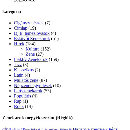
kategória
Cigányzenészek
(7)
Címlap
(19)
Dj-k, lemezlovasok
(4)
Esküvői Zenekarok
(51)
Hírek
(184)
Kultúra
(152)
Zene
(27)
Inaktív Zenekarok
(159)
Jazz
(3)
Klasszikus
(2)
Latin
(4)
Mulatós zene
(87)
Népzenei együttesek
(10)
Partyzenekarok
(55)
Populáris
(4)
Rap
(1)
Rock
(14)
Zenekarok megyék szerint (Régiók)
Baranya megye / Pécs
(Új) Erdély / Románia
(Új) Szlovákia / Felvidék