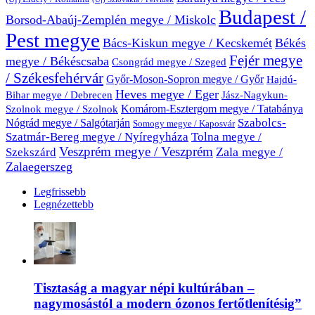
Budapest /
Borsod-Abaúj-Zemplén megye / Miskolc
Pest megye
Bács-Kiskun megye / Kecskemét
Békés
Fejér megye
megye / Békéscsaba
Csongrád megye / Szeged
/ Székesfehérvár
Győr-Moson-Sopron megye / Győr
Hajdú-
Heves megye / Eger
Bihar megye / Debrecen
Jász-Nagykun-
Komárom-Esztergom megye / Tatabánya
Szolnok megye / Szolnok
Nógrád megye / Salgótarján
Szabolcs-
Somogy megye / Kaposvár
Szatmár-Bereg megye / Nyíregyháza
Tolna megye /
Veszprém megye / Veszprém
Zala megye /
Szekszárd
Zalaegerszeg
Legfrissebb
Legnézettebb
Tisztaság a magyar népi kultúrában –
nagymosástól a modern ózonos fertőtlenítésig”