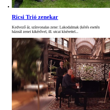
Ricsi Trió zenekar
Kedvező ár, színvonalas zene: Lakodalmak (kérés esetén
háznál zenei kikérővel, ill. utcai kísérettel...