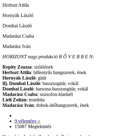
Herbszt Attila
Hornyák László
Dombai László
Madarász Csaba
Madarász Iván
HORIZONT nagy produkció B Ő V E B B E N:
Repity Zsuzsa
: szólóének
Herbszt Attila
: billentyűs hangszerek, ének
Hornyák László
: gitár
ifj. Dombai László
: basszusgitár, vokál
Dombai László
: harsona-basszusgitár, vokál
Madarász Csaba
: szaxofon-klarinét
Lieli Zoltán
: trombita
Madarász Iván
: dobok-ütőhangszerek, ének
9 vélemény »
15087 Megtekintés