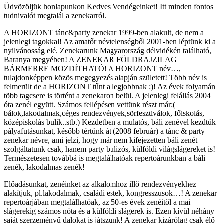
Üdvözöljük honlapunkon Kedves Vendégeinket! Itt minden fontos
tudnivalót megtalál a zenekarról.
A HORIZONT tánc&party zenekar 1999-ben alakult, de nem a
jelenlegi tagokkal! Az amatőr névtelenségből 2001-ben léptünk ki a
nyilvánosság elé. Zenekarunk Magyarország délvidékén található,
Baranya megyében! A ZENEKAR FÖLDRAJZILAG
BÁRMERRE MOZDÍTHATÓ! A HORIZONT név…,
tulajdonképpen közös megegyezés alapján született! Több név is
felmerült de a HORIZONT tűnt a legjobbnak :)! Az évek folyamán
több tagcsere is történt a zenekaron belül. A jelenlegi felállás 2004
óta zenél együtt. Számos fellépésen vettünk részt már:(
bálok,lakodalmak,céges rendezvények,sörfesztiválok, főiskolás,
középiskolás bulik..stb.) Kezdetben a mulatós, báli zenével kezdtük
pályafutásunkat, később tértünk át (2008 február) a tánc & party
zenekar névre, ami jelzi, hogy már nem kifejezetten báli zenét
szolgáltatunk csak, hanem party bulizós, külföldi világslágereket is!
Természetesen továbbá is megtalálhatóak repertoárunkban a báli
zenék, lakodalmas zenék!
Előadásunkat, zenéinket az alkalomhoz illő rendezvényekhez
alakítjuk, pl.lakodalmak, családi estek, kongresszusok…! A zenekar
repertoárjában megtalálhatóak, az 50-es évek zenéitől a mai
slágerekig számos nóta és a külföldi slágerek is. Ezen kívül néhány
saját szerzeményű dalokat is játszunk! A zenekar kizárólag csak élő