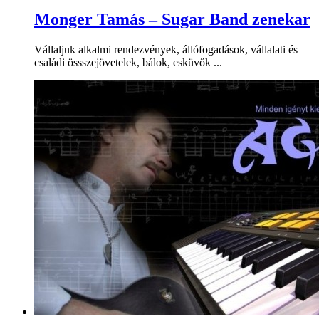
Monger Tamás – Sugar Band zenekar
Vállaljuk alkalmi rendezvények, állófogadások, vállalati és
családi össszejövetelek, bálok, esküvők ...