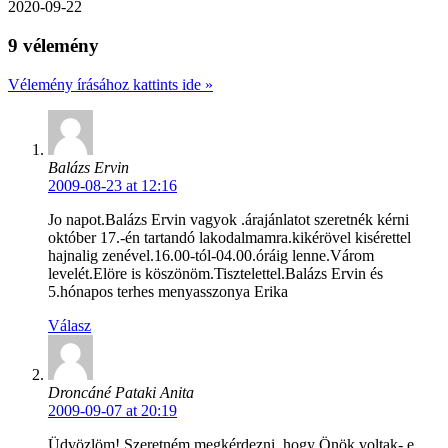
2020-09-22
9 vélemény
Vélemény írásához kattints ide »
Balázs Ervin
2009-08-23 at 12:16
Jo napot.Balázs Ervin vagyok .árajánlatot szeretnék kérni
október 17.-én tartandó lakodalmamra.kikérövel kisérettel
hajnalig zenével.16.00-tól-04.00.óráig lenne.Várom
levelét.Elöre is köszönöm.Tisztelettel.Balázs Ervin és
5.hónapos terhes menyasszonya Erika
Válasz
Droncáné Pataki Anita
2009-09-07 at 20:19
Üdvözlöm! Szeretném megkérdezni, hogy Önök voltak- e