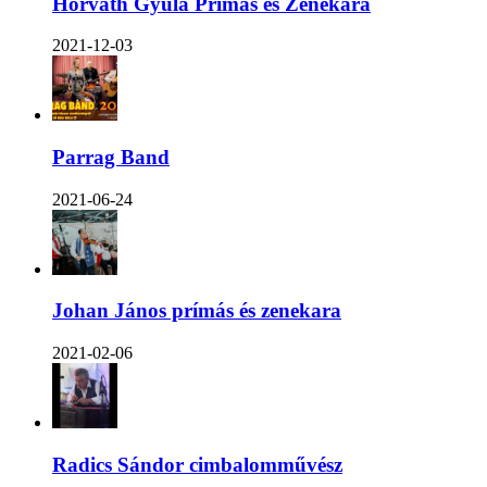
Horváth Gyula Prímás és Zenekara
2021-12-03
Parrag Band
2021-06-24
Johan János prímás és zenekara
2021-02-06
Radics Sándor cimbalomművész