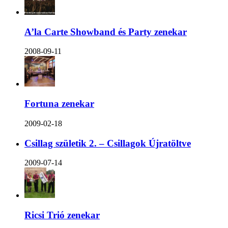
A’la Carte Showband és Party zenekar
2008-09-11
Fortuna zenekar
2009-02-18
Csillag születik 2. – Csillagok Újratöltve
2009-07-14
Ricsi Trió zenekar