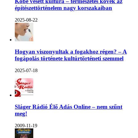
Kőbe vésett kultúra – természetes kövek az
építészettörténelem nagy korszakaiban
2025-08-22
Hogyan viszonyultak a fogakhoz régen? – A
fogápolás története kultúrtörténeti szemmel
2025-07-18
Sláger Rádió Élő Adás Online – nem szűnt
meg!
2009-11-19