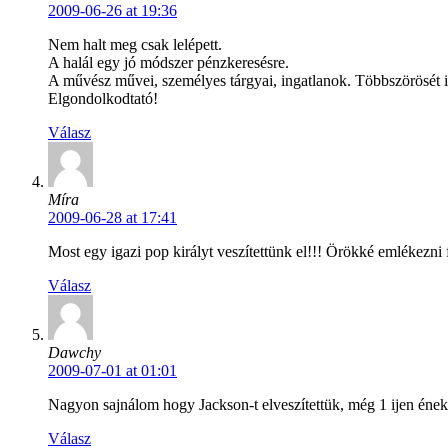
2009-06-26 at 19:36
Nem halt meg csak lelépett.
A halál egy jó módszer pénzkeresésre.
A művész művei, személyes tárgyai, ingatlanok. Többszörösét is 
Elgondolkodtató!
Válasz
Míra
2009-06-28 at 17:41
Most egy igazi pop királyt veszítettünk el!!! Örökké emlékezni 
Válasz
Dawchy
2009-07-01 at 01:01
Nagyon sajnálom hogy Jackson-t elveszítettük, még 1 ijen éneke
Válasz