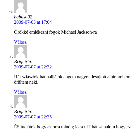
babusu02
2009-07-03 at 17:04
Örökké emlékezni fogok Michael Jackson-ra
Válasz
Brigi irta:
2009-07-07 at 22:32
Hát sziasztok hát halljátok engem nagyon lesujtott a hír ami
örültem neki.
Válasz
Brigi irta:
2009-07-07 at 22:35
ÉS tudtátok hogy az orra mindig leesett?? hát sajnálom hogy e