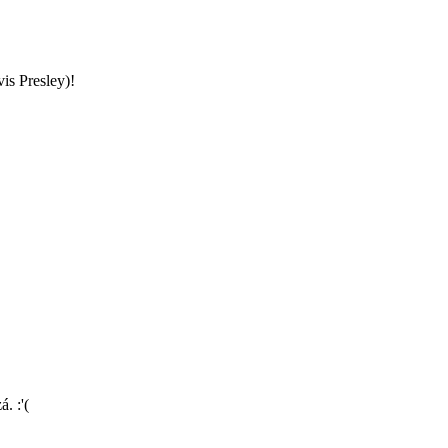
is Presley)!
. :'(