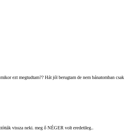
tam mikor ezt megtudtam?? Hát jól berugtam de nem bánatomban csak
tótták vissza neki. meg ő NÉGER volt eredetileg..