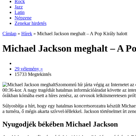
Rock
Jazz
Latin
Népzene
Zenekar hirdetés
Címlap
»
Hírek
»
Michael Jackson meghalt – A Pop Király halott
Michael Jackson meghalt – A Po
29 vélemény »
15733 Megtekintés
Szomomrú hír járta végig az Internetet az 
00:36-kor. A nagy tragédiát hatalmas információáradat követte az inter
órákban kómába esett a híres zenész, az orvosok lelkiismeretesen próbá
Súlyosbítja a hírt, hogy egy hatalmas koncertsorozatra készült Michael
a turnéra, ő mégis akarta szívvel-léllekkel. Jackson történelmet írt zene
Nyugodjék békében Michael Jackson