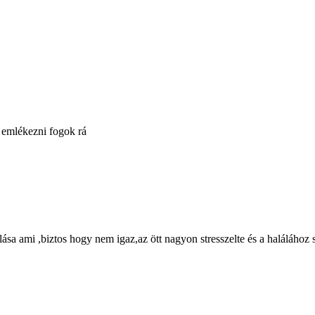
 emlékezni fogok rá
sa ami ,biztos hogy nem igaz,az ött nagyon stresszelte és a halálához s