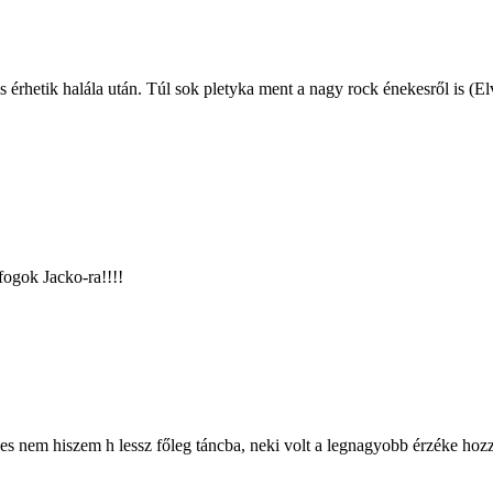
érhetik halála után. Túl sok pletyka ment a nagy rock énekesről is (Elv
fogok Jacko-ra!!!!
s nem hiszem h lessz főleg táncba, neki volt a legnagyobb érzéke hozzá