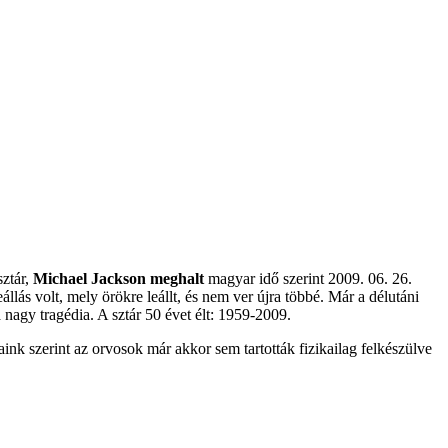
sztár,
Michael Jackson meghalt
magyar idő szerint 2009. 06. 26.
llás volt, mely örökre leállt, és nem ver újra többé. Már a délutáni
 nagy tragédia. A sztár 50 évet élt: 1959-2009.
aink szerint az orvosok már akkor sem tartották fizikailag felkészülve