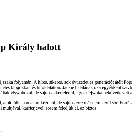
p Király halott
éjszaka folyamán. A híres, sikeres, sok évtizedet és generációt átélt Pop
netes blogokban és híroldalakon. Jackie halálának oka egyébként szívleá
lták visszahozni, de sajnos sikertelenül, így az éjszaka bekövetkezett a
, amit júliusban akart kezdeni, de sajnos erre már nem kerül sor. Forrás
i múltjával, karrierjével, sosem feledjük el, az biztos.