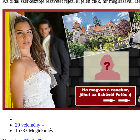
Az oldal szerkesztője részvétét fejezi ki jelen cikk, hír megírásával. B
29 vélemény »
15733 Megtekintés