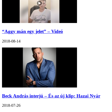
“Aggy mán egy jelet” – Videó
2018-08-14
Beck András interjú – És az új klip: Hazai Nyár
2018-07-26