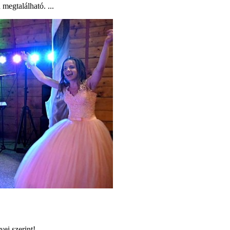
megtalálható. ...
i szerint! ...