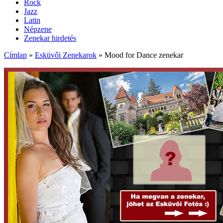
Rock
Jazz
Latin
Népzene
Zenekar hirdetés
Címlap
»
Esküvői Zenekarok
»
Mood for Dance zenekar