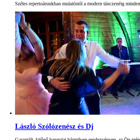
Széles repertoárunkban mulatóstól a modern tánczenéig minden 
László Szólózenész és Dj
Garantált, kitűnő hangulat bármilyen rendezvényen, az Ön igénye