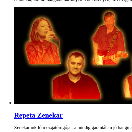
Repeta Zenekar
Zenekarunk fő mozgatórugója - a mindig garantáltan jó hangulat m