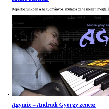
Repertoárunkban a hagyományos, mulatós zene mellett megtalálh
Agymix – Andrádi György zenész