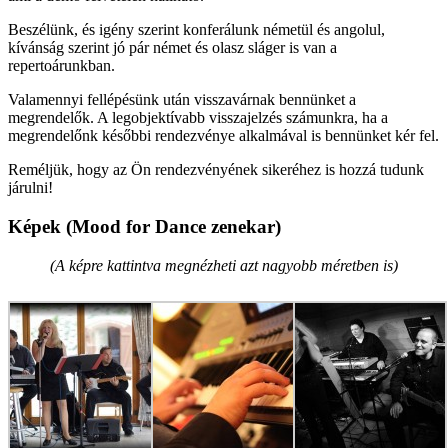
Beszélünk, és igény szerint konferálunk németül és angolul,
kívánság szerint jó pár német és olasz sláger is van a
repertoárunkban.
Valamennyi fellépésünk után visszavárnak bennünket a
megrendelők. A legobjektívabb visszajelzés számunkra, ha a
megrendelőnk későbbi rendezvénye alkalmával is bennünket kér fel.
Reméljük, hogy az Ön rendezvényének sikeréhez is hozzá tudunk
járulni!
Képek (Mood for Dance zenekar)
(A képre kattintva megnézheti azt nagyobb méretben is)