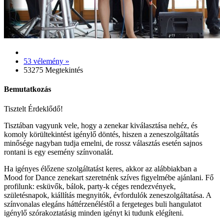
53 vélemény »
53275 Megtekintés
Bemutatkozás
Tisztelt Érdeklődő!
Tisztában vagyunk vele, hogy a zenekar kiválasztása nehéz, és
komoly körültekintést igénylő döntés, hiszen a zeneszolgáltatás
minősége nagyban tudja emelni, de rossz választás esetén sajnos
rontani is egy esemény színvonalát.
Ha igényes élőzene szolgáltatást keres, akkor az alábbiakban a
Mood for Dance zenekart szeretnénk szíves figyelmébe ajánlani. Fő
profilunk: esküvők, bálok, party-k céges rendezvények,
születésnapok, kiállítás megnyitók, évfordulók zeneszolgáltatása. A
színvonalas elegáns háttérzenéléstől a fergeteges buli hangulatot
igénylő szórakoztatásig minden igényt ki tudunk elégíteni.