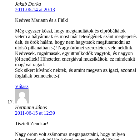
Jakab Dorka
2011-06-14 at 20:13
Kedves Mariann és a Fiúk!
Még egyszer köszi, hogy megtanultátok és elpróbáltátok
velem a bátyámnak és most már feleségének szánt meglepetés
dalt, és örök hálám, hogy nem hagytatok megfutamodni az
utolsó pillanatban :-)! Nagy örömet szereztetek vele nekünk.
Kedvesek, rugalmasak, együttműködők vagytok, és nagyon
jól zenéltek! Hihetetlen energiával muzsikáltok, ez mindenkit
magával ragad.
Sok sikert kívánok nektek, és amint megvan az igazi, azonnal
foglallak benneteket:-)!
Válasz
Hermann János
2011-06-15 at 12:39
Tisztelt Zenekar!
Nagy öröm volt számomra megtapasztalni, hogy milyen
odaadással, szívből jövő érzelemmel zenélnek! Sokat