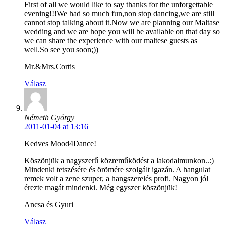
First of all we would like to say thanks for the unforgettable
evening!!!We had so much fun,non stop dancing,we are still
cannot stop talking about it.Now we are planning our Maltase
wedding and we are hope you will be available on that day so
we can share the experience with our maltese guests as
well.So see you soon;))
Mr.&Mrs.Cortis
Válasz
Németh György
2011-01-04 at 13:16
Kedves Mood4Dance!
Köszönjük a nagyszerű közreműködést a lakodalmunkon..:)
Mindenki tetszésére és örömére szolgált igazán. A hangulat
remek volt a zene szuper, a hangszerelés profi. Nagyon jól
érezte magát mindenki. Még egyszer köszönjük!
Ancsa és Gyuri
Válasz