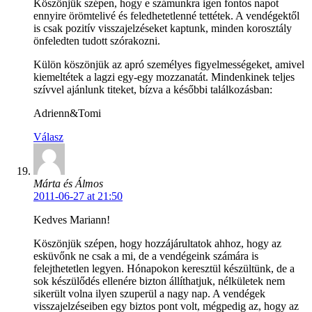
Köszönjük szépen, hogy e számunkra igen fontos napot
ennyire örömtelivé és feledhetetlenné tettétek. A vendégektől
is csak pozitív visszajelzéseket kaptunk, minden korosztály
önfeledten tudott szórakozni.
Külön köszönjük az apró személyes figyelmességeket, amivel
kiemeltétek a lagzi egy-egy mozzanatát. Mindenkinek teljes
szívvel ajánlunk titeket, bízva a későbbi találkozásban:
Adrienn&Tomi
Válasz
Márta és Álmos
2011-06-27 at 21:50
Kedves Mariann!
Köszönjük szépen, hogy hozzájárultatok ahhoz, hogy az
esküvőnk ne csak a mi, de a vendégeink számára is
felejthetetlen legyen. Hónapokon keresztül készültünk, de a
sok készülődés ellenére bizton állíthatjuk, nélkületek nem
sikerült volna ilyen szuperül a nagy nap. A vendégek
visszajelzéseiben egy biztos pont volt, mégpedig az, hogy az