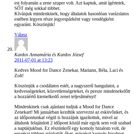
est folyamán a zene szuper volt. Azt kaptuk, amit ígértetek,
SŐT még sokkal többet.
Kívánjuk mindenkinek, hogy általatok hasonlóan varázslatos
estében legyen része jegyespárként vagy vendégként
egyaránt. Köszönjük!
Válasz
Kardos Annamária és Kardos József
2011-07-01 at 13:23
Kedves Mood for Dance Zenekar, Mariann, Béla, Laci és
Zoli!
Köszönjük a csodálatos estét, a nagyszerű hangulatot, a
kedvességeteket, közvetlenségeteket, és persze mindenekelőtt
a hozzáértő kiemelkedő zenei teljesítményt!
Mindenkinek csak ajánlani tudjuk a Mood for Dance
Zenekart! Mi januárban kezdtük szervezni az esküvőnket, és
az időpontunkat végül is hozzájuk igazítottuk, mivel az
általunk felajánlott 2 időpont közül már egyik sem volt szabad
a naptárjukban. Ez részünkről egy komoly bizalom volt, de
egyrészt többen ajánlották őket, másrészt komoly bizalmat