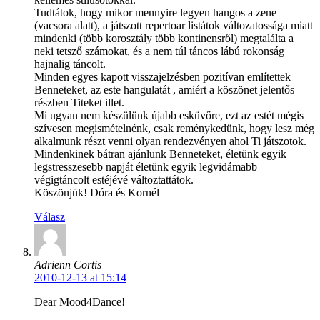
Tudtátok, hogy mikor mennyire legyen hangos a zene
(vacsora alatt), a játszott repertoar listátok változatossága miatt
mindenki (több korosztály több kontinensről) megtalálta a
neki tetsző számokat, és a nem túl táncos lábú rokonság
hajnalig táncolt.
Minden egyes kapott visszajelzésben pozitívan említettek
Benneteket, az este hangulatát , amiért a köszönet jelentős
részben Titeket illet.
Mi ugyan nem készülünk újabb esküvőre, ezt az estét mégis
szívesen megismételnénk, csak reménykedünk, hogy lesz még
alkalmunk részt venni olyan rendezvényen ahol Ti játszotok.
Mindenkinek bátran ajánlunk Benneteket, életünk egyik
legstresszesebb napját életünk egyik legvidámabb
végigtáncolt estéjévé változtattátok.
Köszönjük! Dóra és Kornél
Válasz
Adrienn Cortis
2010-12-13 at 15:14
Dear Mood4Dance!