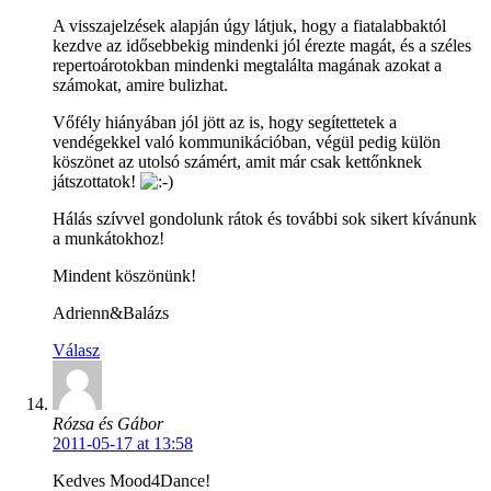
A visszajelzések alapján úgy látjuk, hogy a fiatalabbaktól
kezdve az idősebbekig mindenki jól érezte magát, és a széles
repertoárotokban mindenki megtalálta magának azokat a
számokat, amire bulizhat.
Vőfély hiányában jól jött az is, hogy segítettetek a
vendégekkel való kommunikációban, végül pedig külön
köszönet az utolsó számért, amit már csak kettőnknek
játszottatok!
Hálás szívvel gondolunk rátok és további sok sikert kívánunk
a munkátokhoz!
Mindent köszönünk!
Adrienn&Balázs
Válasz
Rózsa és Gábor
2011-05-17 at 13:58
Kedves Mood4Dance!