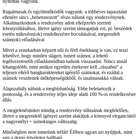
nyitottak vagyunk.
Rugalmasak és együttműködők vagyunk: a többéves tapasztalat
ellenére sincs „bebetonozott” része nálunk egy rendezvénynek.
Alkalmazkodunk a rendezvény adott elképzelés szerinti
lebonyolításához, illetve igény szerint támogatjuk ezt, pl. beszédek
esetén mikrofon(ok) rendelkezésre bocsátásával, megrendelt
szám(ok) előadásával
Mivel a zenekarban képzett női és férfi énekhang is van, ez teszi
lehetővé, hogy minden slágert, ismert számot, a lehető
legélvezetesebb előadásmódban tudunk visszaadni. Nincs annál
lehangolóbb, mint amikor egyetlen énekesre kell „rászabni” a
teljesen eltérő hangkaraktereket igénylő számokat, és ezáltal a
számok veszítenek ütőképességükből, és unalmasakká válnak.
Alapszabály nálunk a megbízhatóság. Ebbe beletartozik a
pontosság, és a rendezvény teljes ideje alatti 100 %-os rendelkezésre
állás.
A megjelenésünket mindig a rendezvény stílusának megfelelően,
illetve a megrendelő igényei szerint alakítjuk a könnyed eleganciától
a nagyestélyi + szmokingos változatig.
Minőségben nem ismerünk tréfát! Élőben ugyan azt nyújtjuk, mint
ami a demó felvételen hallható.