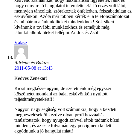
kedvenc számainkat, hogy maximálisan figyeltetek ránk és
hogy ennyire jó hangulatot teremtettetek! Jó érzés volt látni,
mennyien táncoltak, szórakoztak önfeledten, felszabadultan az
esküvőnkön. Azóta már többen kérték el a telefonszámotokat
és mi bátran ajánlunk titeket mindenkinek! Sok sikert
kívánunk a további munkátokhoz és reméljük még
látunk/hallunk titeket fellépni!Andris és Zsófi
Válasz
Adrienn és Balázs
2011-05-08 at 13:43
Kedves Zenekar!
Kicsit megkésve ugyan, de szeretnénk még egyszer
köszönetet mondani az bajai esküvőnkön nyújtott
teljesítményetekért!!!
Nagyon-nagy segítség volt számunkra, hogy a kezdeti
megbeszélésektől kezdve olyan profi hozzáállást
tanúsítottatok, hogy nyugodt szívvel rátok tudtunk bízni
mindent, és az este folyamán egy percig nem kellett
aggódnunk a jó hangulat miatt!