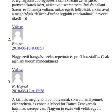
A legnagyszerűbb együttes a szórakoztató zenét játszó
partyzenekarok közt, akiket volt szerencsém látni és hallani.
Szem- és fültanúja voltam, mikor egyik fellépésük alkalmával
a megbízójuk “Közép-Európa legjobb zenekarának” nevezte
őket!!! :))
Válasz
Emese
2010-08-10 at 08:57
Nagyszerű hangzás, széles repertoár és profi hozzáállás. Csak
ajánlani tudom mindenkinek!
Válasz
N. Hajnal
2010-08-12 at 12:38
A kiállítás megnyitóm pont olyannak sikerült, amilyennek
elképzeltem, és ebben a Mood for Dance Zenekarnak
hatalmas szerepe van. Nagyon jó érzés volt velük együtt