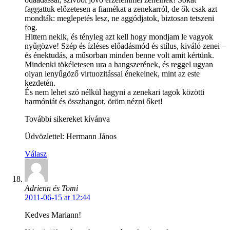
faggattuk előzetesen a fiamékat a zenekarról, de ők csak azt
mondták: meglepetés lesz, ne aggódjatok, biztosan tetszeni
fog.
Hittem nekik, és tényleg azt kell hogy mondjam le vagyok
nyűgözve! Szép és ízléses előadásmód és stílus, kiváló zenei –
és énektudás, a műsorban minden benne volt amit kértünk.
Mindenki tökéletesen ura a hangszerének, és reggel ugyan
olyan lenyűgöző virtuozitással énekelnek, mint az este
kezdetén.
És nem lehet szó nélkül hagyni a zenekari tagok közötti
harmóniát és összhangot, öröm nézni őket!
További sikereket kívánva
Üdvözlettel: Hermann János
Válasz
Adrienn és Tomi
2011-06-15 at 12:44
Kedves Mariann!