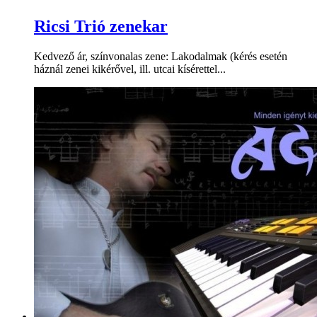
Ricsi Trió zenekar
Kedvező ár, színvonalas zene: Lakodalmak (kérés esetén
háznál zenei kikérővel, ill. utcai kísérettel...