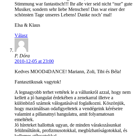
Stimmung war fantastisch!!! Ihr alle vier seid nicht “nur” gute
Musiker, sondern sehr liebe Menschen! Das war einer der
schönsten Tage unseres Lebens! Danke noch’ mal!
Elsa & Klaus
Válasz
P. Dóra
2010-12-05 at 23:00
Kedves MOOD4DANCE! Mariann, Zoli, Tibi és Béla!
Fantasztikusak vagytok!
A legnagyobb terhet vettétek le a vállunkról azzal, hogy nem
kellett a jó hangulat érdekében a zenekarral illetve a
különböző számok válogatásával foglalkozni. Köszönjük,
hogy maximálisan odafigyeltetek a vendégeink kéréseire
valamint a pillanatnyi hangulatra, amit folyamatosan
emeltétek.
Jó híreteket hallottuk ugyan, de minden várakozásunkat
felülmúltátok, profizmusotokkal, megbízhatóságotokkal, és
kellemes stílusotokkal.