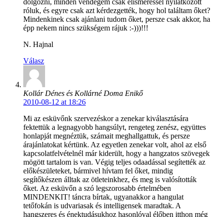
dolgozni, minden vendégem csak elismeréssel nyilatkozott
róluk, és egyre csak azt kérdezgették, hogy hol találtam őket?
Mindenkinek csak ajánlani tudom őket, persze csak akkor, ha
épp nekem nincs szükségem rájuk :-)))!!!
N. Hajnal
Válasz
Kollár Dénes és Kollárné Doma Enikő
2010-08-12 at 18:26
Mi az esküvőnk szervezéskor a zenekar kiválasztására
fektettük a legnagyobb hangsúlyt, rengeteg zenész, együttes
honlapját megnéztük, számait meghallgattuk, és persze
árajánlatokat kértünk. Az egyetlen zenekar volt, ahol az első
kapcsolatfelvételnél már kiderült, hogy a hangzatos szövegek
mögött tartalom is van. Végig teljes odaadással segítették az
előkészületeket, bármivel hívtam fel őket, mindig
segítőkészen álltak az ötleteinkhez, és meg is valósították
őket. Az esküvőn a szó legszorosabb értelmében
MINDENKIT! táncra bírtak, ugyanakkor a hangulat
tetőfokán is udvariasak és intelligensek maradtak. A
hangszeres és énektudásukhoz hasonlóval élőben itthon még