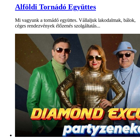
Alföldi Tornádó Együttes
Mi vagyunk a tornádó együttes. Vállaljuk lakodalmak, bálok,
céges rendezvények élőzenés szolgáltatás...