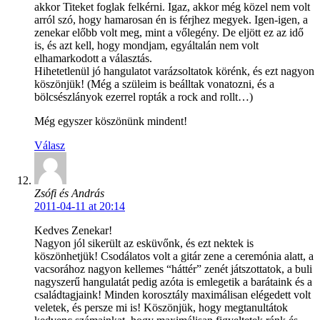
akkor Titeket foglak felkérni. Igaz, akkor még közel nem volt
arról szó, hogy hamarosan én is férjhez megyek. Igen-igen, a
zenekar előbb volt meg, mint a vőlegény. De eljött ez az idő
is, és azt kell, hogy mondjam, egyáltalán nem volt
elhamarkodott a választás.
Hihetetlenül jó hangulatot varázsoltatok körénk, és ezt nagyon
köszönjük! (Még a szüleim is beálltak vonatozni, és a
bölcsészlányok ezerrel ropták a rock and rollt…)
Még egyszer köszönünk mindent!
Válasz
Zsófi és András
2011-04-11 at 20:14
Kedves Zenekar!
Nagyon jól sikerült az esküvőnk, és ezt nektek is
köszönhetjük! Csodálatos volt a gitár zene a ceremónia alatt, a
vacsorához nagyon kellemes “háttér” zenét játszottatok, a buli
nagyszerű hangulatát pedig azóta is emlegetik a barátaink és a
családtagjaink! Minden korosztály maximálisan elégedett volt
veletek, és persze mi is! Köszönjük, hogy megtanultátok