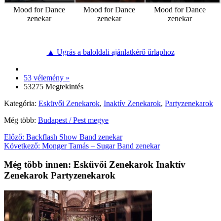
Mood for Dance
Mood for Dance
Mood for Dance
zenekar
zenekar
zenekar
▲ Ugrás a baloldali ajánlatkérő űrlaphoz
53 vélemény »
53275 Megtekintés
Kategória:
Esküvői Zenekarok
,
Inaktív Zenekarok
,
Partyzenekarok
Még több:
Budapest / Pest megye
Előző:
Backflash Show Band zenekar
Következő:
Monger Tamás – Sugar Band zenekar
Még több innen: Esküvői Zenekarok Inaktív
Zenekarok Partyzenekarok