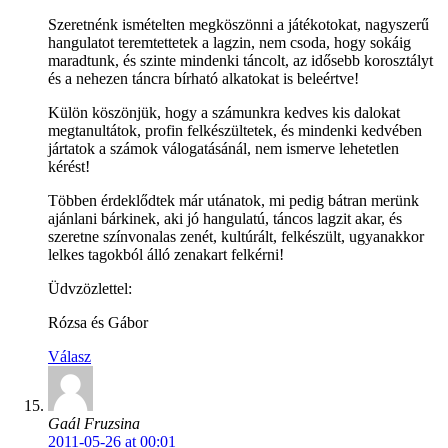
Szeretnénk ismételten megköszönni a játékotokat, nagyszerű
hangulatot teremtettetek a lagzin, nem csoda, hogy sokáig
maradtunk, és szinte mindenki táncolt, az idősebb korosztályt
és a nehezen táncra bírható alkatokat is beleértve!
Külön köszönjük, hogy a számunkra kedves kis dalokat
megtanultátok, profin felkészültetek, és mindenki kedvében
jártatok a számok válogatásánál, nem ismerve lehetetlen
kérést!
Többen érdeklődtek már utánatok, mi pedig bátran merünk
ajánlani bárkinek, aki jó hangulatú, táncos lagzit akar, és
szeretne színvonalas zenét, kultúrált, felkészült, ugyanakkor
lelkes tagokból álló zenakart felkérni!
Üdvzözlettel:
Rózsa és Gábor
Válasz
Gaál Fruzsina
2011-05-26 at 00:01