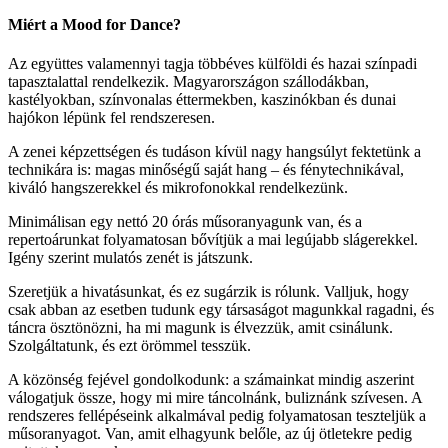
Miért a Mood for Dance?
Az együttes valamennyi tagja többéves külföldi és hazai színpadi
tapasztalattal rendelkezik. Magyarországon szállodákban,
kastélyokban, színvonalas éttermekben, kaszinókban és dunai
hajókon lépünk fel rendszeresen.
A zenei képzettségen és tudáson kívül nagy hangsúlyt fektetünk a
technikára is: magas minőségű saját hang – és fénytechnikával,
kiváló hangszerekkel és mikrofonokkal rendelkezünk.
Minimálisan egy nettó 20 órás műsoranyagunk van, és a
repertoárunkat folyamatosan bővítjük a mai legújabb slágerekkel.
Igény szerint mulatós zenét is játszunk.
Szeretjük a hivatásunkat, és ez sugárzik is rólunk. Valljuk, hogy
csak abban az esetben tudunk egy társaságot magunkkal ragadni, és
táncra ösztönözni, ha mi magunk is élvezzük, amit csinálunk.
Szolgáltatunk, és ezt örömmel tesszük.
A közönség fejével gondolkodunk: a számainkat mindig aszerint
válogatjuk össze, hogy mi mire táncolnánk, buliznánk szívesen. A
rendszeres fellépéseink alkalmával pedig folyamatosan teszteljük a
műsoranyagot. Van, amit elhagyunk belőle, az új ötletekre pedig