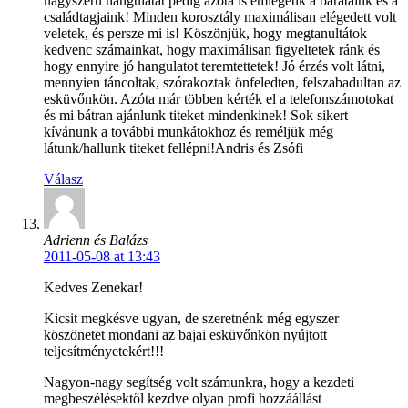
nagyszerű hangulatát pedig azóta is emlegetik a barátaink és a
családtagjaink! Minden korosztály maximálisan elégedett volt
veletek, és persze mi is! Köszönjük, hogy megtanultátok
kedvenc számainkat, hogy maximálisan figyeltetek ránk és
hogy ennyire jó hangulatot teremtettetek! Jó érzés volt látni,
mennyien táncoltak, szórakoztak önfeledten, felszabadultan az
esküvőnkön. Azóta már többen kérték el a telefonszámotokat
és mi bátran ajánlunk titeket mindenkinek! Sok sikert
kívánunk a további munkátokhoz és reméljük még
látunk/hallunk titeket fellépni!Andris és Zsófi
Válasz
Adrienn és Balázs
2011-05-08 at 13:43
Kedves Zenekar!
Kicsit megkésve ugyan, de szeretnénk még egyszer
köszönetet mondani az bajai esküvőnkön nyújtott
teljesítményetekért!!!
Nagyon-nagy segítség volt számunkra, hogy a kezdeti
megbeszélésektől kezdve olyan profi hozzáállást