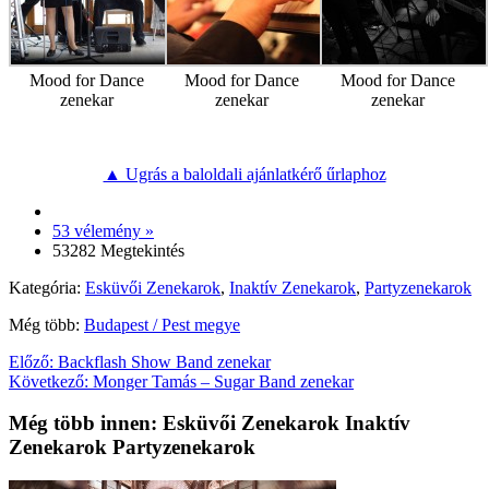
Mood for Dance
Mood for Dance
Mood for Dance
zenekar
zenekar
zenekar
▲ Ugrás a baloldali ajánlatkérő űrlaphoz
53 vélemény »
53282 Megtekintés
Kategória:
Esküvői Zenekarok
,
Inaktív Zenekarok
,
Partyzenekarok
Még több:
Budapest / Pest megye
Előző:
Backflash Show Band zenekar
Következő:
Monger Tamás – Sugar Band zenekar
Még több innen: Esküvői Zenekarok Inaktív
Zenekarok Partyzenekarok