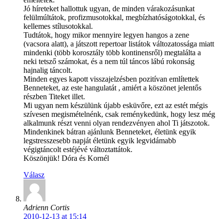
Jó híreteket hallottuk ugyan, de minden várakozásunkat
felülmúltátok, profizmusotokkal, megbízhatóságotokkal, és
kellemes stílusotokkal.
Tudtátok, hogy mikor mennyire legyen hangos a zene
(vacsora alatt), a játszott repertoar listátok változatossága miatt
mindenki (több korosztály több kontinensről) megtalálta a
neki tetsző számokat, és a nem túl táncos lábú rokonság
hajnalig táncolt.
Minden egyes kapott visszajelzésben pozitívan említettek
Benneteket, az este hangulatát , amiért a köszönet jelentős
részben Titeket illet.
Mi ugyan nem készülünk újabb esküvőre, ezt az estét mégis
szívesen megismételnénk, csak reménykedünk, hogy lesz még
alkalmunk részt venni olyan rendezvényen ahol Ti játszotok.
Mindenkinek bátran ajánlunk Benneteket, életünk egyik
legstresszesebb napját életünk egyik legvidámabb
végigtáncolt estéjévé változtattátok.
Köszönjük! Dóra és Kornél
Válasz
Adrienn Cortis
2010-12-13 at 15:14