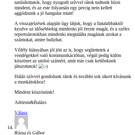
tanúsítottatok, hogy nyugodt szívvel rátok tudtunk bízni
mindent, és az este folyamán egy percig nem kellett
aggódnunk a jó hangulat miatt!
A visszajelzések alapján úgy látjuk, hogy a fiatalabbaktól
kezdve az idősebbekig mindenki jól érezte magát, és a széles
repertoárotokban mindenki megtalálta magának azokat a
számokat, amire bulizhat.
Vőfély hiányában jól jött az is, hogy segítettetek a
vendégekkel való kommunikációban, végül pedig külön
köszönet az utolsó számért, amit már csak kettőnknek
játszottatok!
Hálás szívvel gondolunk rátok és további sok sikert kívánunk
a munkátokhoz!
Mindent köszönünk!
Adrienn&Balázs
Válasz
Rózsa és Gábor