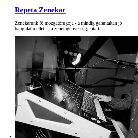
Repeta Zenekar
Zenekarunk fő mozgatórugója - a mindig garantáltan jó
hangulat mellett -, a zenei igényesség, kitart...