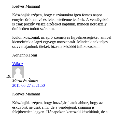
Kedves Mariann!
Köszönjük szépen, hogy e számunkra igen fontos napot
ennyire örömtelivé és feledhetetlenné tettétek. A vendégektől
is csak pozitív visszajelzéseket kaptunk, minden korosztály
önfeledten tudott szórakozni.
Külön köszönjük az apró személyes figyelmességeket, amivel
kiemeltétek a lagzi egy-egy mozzanatát. Mindenkinek teljes
szívvel ajánlunk titeket, bízva a későbbi találkozásban:
Adrienn&Tomi
Válasz
Márta és Álmos
2011-06-27 at 21:50
Kedves Mariann!
Köszönjük szépen, hogy hozzájárultatok ahhoz, hogy az
esküvőnk ne csak a mi, de a vendégeink számára is
felejthetetlen legyen. Hónapokon keresztül készültünk, de a