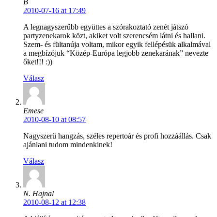
B
2010-07-16 at 17:49
A legnagyszerűbb együttes a szórakoztató zenét játszó
partyzenekarok közt, akiket volt szerencsém látni és hallani.
Szem- és fültanúja voltam, mikor egyik fellépésük alkalmával
a megbízójuk “Közép-Európa legjobb zenekarának” nevezte
őket!!! :))
Válasz
Emese
2010-08-10 at 08:57
Nagyszerű hangzás, széles repertoár és profi hozzáállás. Csak
ajánlani tudom mindenkinek!
Válasz
N. Hajnal
2010-08-12 at 12:38