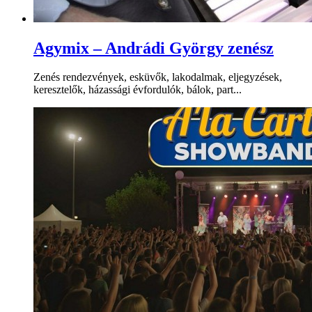
Agymix – Andrádi György zenész
Zenés rendezvények, esküvők, lakodalmak, eljegyzések,
keresztelők, házassági évfordulók, bálok, part...