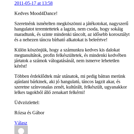
2011-05-17 at 13:58
Kedves Mood4Dance!
Szeretnénk ismételten megköszönni a játékotokat, nagyszerű
hangulatot teremtettetek a lagzin, nem csoda, hogy sokáig
maradtunk, és szinte mindenki táncolt, az idősebb korosztályt
és a nehezen táncra bírható alkatokat is beleértve!
Külön köszönjük, hogy a számunkra kedves kis dalokat
megtanultátok, profin felkészültetek, és mindenki kedvében
jártatok a számok válogatásánál, nem ismerve lehetetlen
kérést!
Többen érdeklődtek már utánatok, mi pedig bátran merünk
ajánlani bárkinek, aki jó hangulatú, táncos lagzit akar, és
szeretne színvonalas zenét, kultúrált, felkészült, ugyanakkor
lelkes tagokból álló zenakart felkérni!
Üdvzözlettel:
Rózsa és Gábor
Válasz