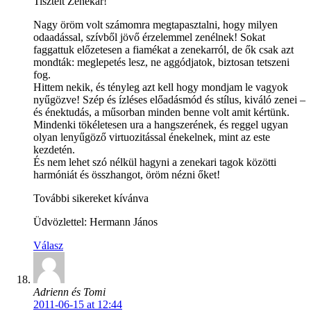
Tisztelt Zenekar!
Nagy öröm volt számomra megtapasztalni, hogy milyen
odaadással, szívből jövő érzelemmel zenélnek! Sokat
faggattuk előzetesen a fiamékat a zenekarról, de ők csak azt
mondták: meglepetés lesz, ne aggódjatok, biztosan tetszeni
fog.
Hittem nekik, és tényleg azt kell hogy mondjam le vagyok
nyűgözve! Szép és ízléses előadásmód és stílus, kiváló zenei –
és énektudás, a műsorban minden benne volt amit kértünk.
Mindenki tökéletesen ura a hangszerének, és reggel ugyan
olyan lenyűgöző virtuozitással énekelnek, mint az este
kezdetén.
És nem lehet szó nélkül hagyni a zenekari tagok közötti
harmóniát és összhangot, öröm nézni őket!
További sikereket kívánva
Üdvözlettel: Hermann János
Válasz
Adrienn és Tomi
2011-06-15 at 12:44