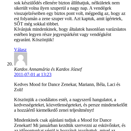
sok készülődés ellenére bizton állíthatjuk, nélkületek nem
sikerült volna ilyen szuperül a nagy nap. A vendégek
visszajelzéseiben egy biztos pont volt, mégpedig az, hogy az
est folyamán a zene szuper volt. Azt kaptuk, amit ígértetek,
SŐT még sokkal többet.
Kívánjuk mindenkinek, hogy általatok hasonlóan varázslatos
estében legyen része jegyespárként vagy vendégként
egyaránt. Köszönjük!
Válasz
Kardos Annamária és Kardos József
2011-07-01 at 13:23
Kedves Mood for Dance Zenekar, Mariann, Béla, Laci és
Zoli!
Köszönjük a csodálatos estét, a nagyszerű hangulatot, a
kedvességeteket, közvetlenségeteket, és persze mindenekelőtt
a hozzáértő kiemelkedő zenei teljesítményt!
Mindenkinek csak ajánlani tudjuk a Mood for Dance
Zenekart! Mi januárban kezdtük szervezni az esküvőnket, és
az időpontunkat végül is hozzájuk igazítottuk, mivel az