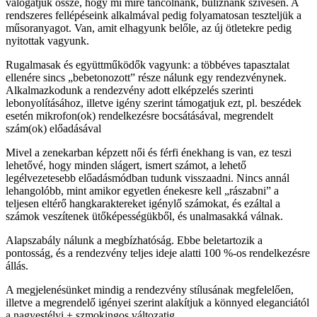
válogatjuk össze, hogy mi mire táncolnánk, buliznánk szívesen. A
rendszeres fellépéseink alkalmával pedig folyamatosan teszteljük a
műsoranyagot. Van, amit elhagyunk belőle, az új ötletekre pedig
nyitottak vagyunk.
Rugalmasak és együttműködők vagyunk: a többéves tapasztalat
ellenére sincs „bebetonozott” része nálunk egy rendezvénynek.
Alkalmazkodunk a rendezvény adott elképzelés szerinti
lebonyolításához, illetve igény szerint támogatjuk ezt, pl. beszédek
esetén mikrofon(ok) rendelkezésre bocsátásával, megrendelt
szám(ok) előadásával
Mivel a zenekarban képzett női és férfi énekhang is van, ez teszi
lehetővé, hogy minden slágert, ismert számot, a lehető
legélvezetesebb előadásmódban tudunk visszaadni. Nincs annál
lehangolóbb, mint amikor egyetlen énekesre kell „rászabni” a
teljesen eltérő hangkaraktereket igénylő számokat, és ezáltal a
számok veszítenek ütőképességükből, és unalmasakká válnak.
Alapszabály nálunk a megbízhatóság. Ebbe beletartozik a
pontosság, és a rendezvény teljes ideje alatti 100 %-os rendelkezésre
állás.
A megjelenésünket mindig a rendezvény stílusának megfelelően,
illetve a megrendelő igényei szerint alakítjuk a könnyed eleganciától
a nagyestélyi + szmokingos változatig.