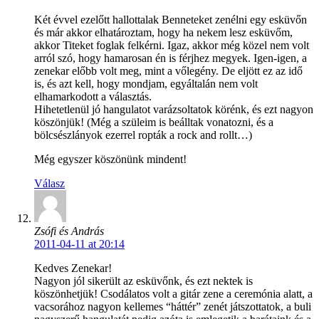
Két évvel ezelőtt hallottalak Benneteket zenélni egy esküvőn
és már akkor elhatároztam, hogy ha nekem lesz esküvőm,
akkor Titeket foglak felkérni. Igaz, akkor még közel nem volt
arról szó, hogy hamarosan én is férjhez megyek. Igen-igen, a
zenekar előbb volt meg, mint a vőlegény. De eljött ez az idő
is, és azt kell, hogy mondjam, egyáltalán nem volt
elhamarkodott a választás.
Hihetetlenül jó hangulatot varázsoltatok körénk, és ezt nagyon
köszönjük! (Még a szüleim is beálltak vonatozni, és a
bölcsészlányok ezerrel ropták a rock and rollt…)
Még egyszer köszönünk mindent!
Válasz
Zsófi és András
2011-04-11 at 20:14
Kedves Zenekar!
Nagyon jól sikerült az esküvőnk, és ezt nektek is
köszönhetjük! Csodálatos volt a gitár zene a ceremónia alatt, a
vacsorához nagyon kellemes “háttér” zenét játszottatok, a buli