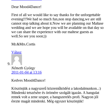
Dear Mood4Dance!
First of all we would like to say thanks for the unforgettable
evening!!!We had so much fun,non stop dancing,we are still
cannot stop talking about it.Now we are planning our Maltase
wedding and we are hope you will be available on that day so
we can share the experience with our maltese guests as
well.So see you soon;))
Mr.&Mrs.Cortis
Válasz
Németh György
2011-01-04 at 13:16
Kedves Mood4Dance!
Köszönjük a nagyszerű közreműködést a lakodalmunkon..:)
Mindenki tetszésére és örömére szolgált igazán. A hangulat
remek volt a zene szuper, a hangszerelés profi. Nagyon jól
érezte magát mindenki. Még egyszer köszönjük!