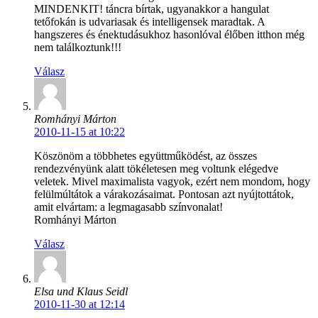
MINDENKIT! táncra bírtak, ugyanakkor a hangulat
tetőfokán is udvariasak és intelligensek maradtak. A
hangszeres és énektudásukhoz hasonlóval élőben itthon még
nem találkoztunk!!!
Válasz
Romhányi Márton
2010-11-15 at 10:22
Köszönöm a többhetes együttműködést, az összes
rendezvényünk alatt tökéletesen meg voltunk elégedve
veletek. Mivel maximalista vagyok, ezért nem mondom, hogy
felülmúltátok a várakozásaimat. Pontosan azt nyújtottátok,
amit elvártam: a legmagasabb színvonalat!
Romhányi Márton
Válasz
Elsa und Klaus Seidl
2010-11-30 at 12:14