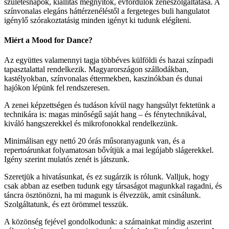
születésnapok, kiállítás megnyitók, évfordulók zeneszolgáltatása. A
színvonalas elegáns háttérzenéléstől a fergeteges buli hangulatot
igénylő szórakoztatásig minden igényt ki tudunk elégíteni.
Miért a Mood for Dance?
Az együttes valamennyi tagja többéves külföldi és hazai színpadi
tapasztalattal rendelkezik. Magyarországon szállodákban,
kastélyokban, színvonalas éttermekben, kaszinókban és dunai
hajókon lépünk fel rendszeresen.
A zenei képzettségen és tudáson kívül nagy hangsúlyt fektetünk a
technikára is: magas minőségű saját hang – és fénytechnikával,
kiváló hangszerekkel és mikrofonokkal rendelkezünk.
Minimálisan egy nettó 20 órás műsoranyagunk van, és a
repertoárunkat folyamatosan bővítjük a mai legújabb slágerekkel.
Igény szerint mulatós zenét is játszunk.
Szeretjük a hivatásunkat, és ez sugárzik is rólunk. Valljuk, hogy
csak abban az esetben tudunk egy társaságot magunkkal ragadni, és
táncra ösztönözni, ha mi magunk is élvezzük, amit csinálunk.
Szolgáltatunk, és ezt örömmel tesszük.
A közönség fejével gondolkodunk: a számainkat mindig aszerint