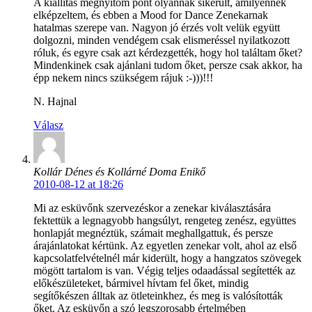
A kiállítás megnyitóm pont olyannak sikerült, amilyennek
elképzeltem, és ebben a Mood for Dance Zenekarnak
hatalmas szerepe van. Nagyon jó érzés volt velük együtt
dolgozni, minden vendégem csak elismeréssel nyilatkozott
róluk, és egyre csak azt kérdezgették, hogy hol találtam őket?
Mindenkinek csak ajánlani tudom őket, persze csak akkor, ha
épp nekem nincs szükségem rájuk :-)))!!!
N. Hajnal
Válasz
Kollár Dénes és Kollárné Doma Enikő
2010-08-12 at 18:26
Mi az esküvőnk szervezéskor a zenekar kiválasztására
fektettük a legnagyobb hangsúlyt, rengeteg zenész, együttes
honlapját megnéztük, számait meghallgattuk, és persze
árajánlatokat kértünk. Az egyetlen zenekar volt, ahol az első
kapcsolatfelvételnél már kiderült, hogy a hangzatos szövegek
mögött tartalom is van. Végig teljes odaadással segítették az
előkészületeket, bármivel hívtam fel őket, mindig
segítőkészen álltak az ötleteinkhez, és meg is valósították
őket. Az esküvőn a szó legszorosabb értelmében