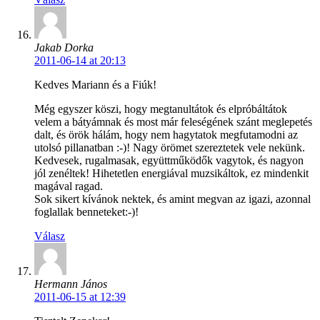
Jakab Dorka
2011-06-14 at 20:13
Kedves Mariann és a Fiúk!
Még egyszer köszi, hogy megtanultátok és elpróbáltátok
velem a bátyámnak és most már feleségének szánt meglepetés
dalt, és örök hálám, hogy nem hagytatok megfutamodni az
utolsó pillanatban :-)! Nagy örömet szereztetek vele nekünk.
Kedvesek, rugalmasak, együttműködők vagytok, és nagyon
jól zenéltek! Hihetetlen energiával muzsikáltok, ez mindenkit
magával ragad.
Sok sikert kívánok nektek, és amint megvan az igazi, azonnal
foglallak benneteket:-)!
Válasz
Hermann János
2011-06-15 at 12:39