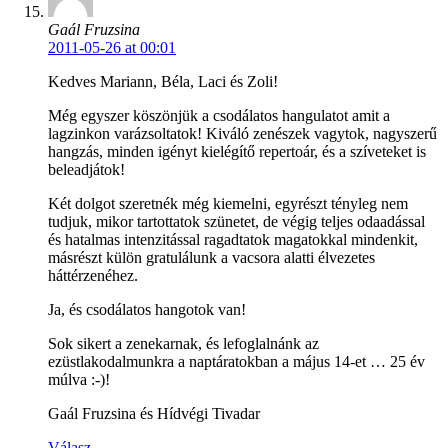
Gaál Fruzsina
2011-05-26 at 00:01
Kedves Mariann, Béla, Laci és Zoli!
Még egyszer köszönjük a csodálatos hangulatot amit a
lagzinkon varázsoltatok! Kiváló zenészek vagytok, nagyszerű
hangzás, minden igényt kielégítő repertoár, és a szíveteket is
beleadjátok!
Két dolgot szeretnék még kiemelni, egyrészt tényleg nem
tudjuk, mikor tartottatok szünetet, de végig teljes odaadással
és hatalmas intenzitással ragadtatok magatokkal mindenkit,
másrészt külön gratulálunk a vacsora alatti élvezetes
háttérzenéhez.
Ja, és csodálatos hangotok van!
Sok sikert a zenekarnak, és lefoglalnánk az
ezüstlakodalmunkra a naptáratokban a május 14-et … 25 év
múlva :-)!
Gaál Fruzsina és Hídvégi Tivadar
Válasz