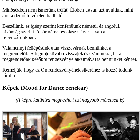
Minőségben nem ismerünk tréfát! Élőben ugyan azt nyújtjuk, mint
ami a demó felvételen hallható.
Beszélünk, és igény szerint konferálunk németül és angolul,
kívánság szerint jó pár német és olasz sláger is van a
repertoárunkban.
Valamennyi fellépésünk után visszavárnak bennünket a
megrendelők. A legobjektívabb visszajelzés számunkra, ha a
megrendelőnk későbbi rendezvénye alkalmával is bennünket kér fel.
Reméljük, hogy az Ön rendezvényének sikeréhez is hozzá tudunk
járulni!
Képek (Mood for Dance zenekar)
(A képre kattintva megnézheti azt nagyobb méretben is)