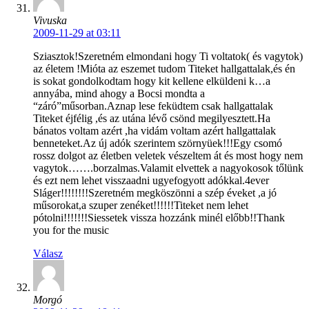
Vivuska
2009-11-29 at 03:11
Sziasztok!Szeretném elmondani hogy Ti voltatok( és vagytok)
az életem !Mióta az eszemet tudom Titeket hallgattalak,és én
is sokat gondolkodtam hogy kit kellene elküldeni k…a
annyába, mind ahogy a Bocsi mondta a
“záró”műsorban.Aznap lese feküdtem csak hallgattalak
Titeket éjfélig ,és az utána lévő csönd megilyesztett.Ha
bánatos voltam azért ,ha vidám voltam azért hallgattalak
benneteket.Az új adók szerintem szörnyüek!!!Egy csomó
rossz dolgot az életben veletek vészeltem át és most hogy nem
vagytok…….borzalmas.Valamit elvettek a nagyokosok tőlünk
és ezt nem lehet visszaadni ugyefogyott adókkal.4ever
Sláger!!!!!!!!Szeretném megköszönni a szép éveket ,a jó
műsorokat,a szuper zenéket!!!!!!Titeket nem lehet
pótolni!!!!!!!Siessetek vissza hozzánk minél előbb!!Thank
you for the music
Válasz
Morgó