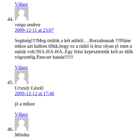
Válasz
varga andrea
2009-12-11 at 23:07
Segitség!!!!Meg örülök a két adótól….Borzalmasak !!!Pláne
mikor azt hallom tőlük,hogy ez a rádió is lesz olyan jó mint a
másik volt.!HA-HA-HA..Egy frász kepeszteniük kell az idők
végezetéig.Pancser banda!!!!!!
Válasz
Urszuly László
2009-12-12 at 17:46
jó a műsor
Válasz
Mónika