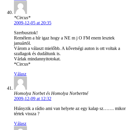
*Circus*
2009-12-05 at 20:35
Szerbusztok!
Remélem a hír igaz hogy a NE m j O FM enem lesztek
januártól.
Várom a választ mielőbb. A kővetségi auton is ott voltak a
szallagok és dudáltunk is.
Várlak mindannyitotokat.
*Circus*
Válasz
Homolya Norbet és Homolya Norbertné
2009-12-09 at 12:32
Hiányzik a rádio ami van helyete az egy kalap sz……. mikor
tértek vissza ?
Válasz