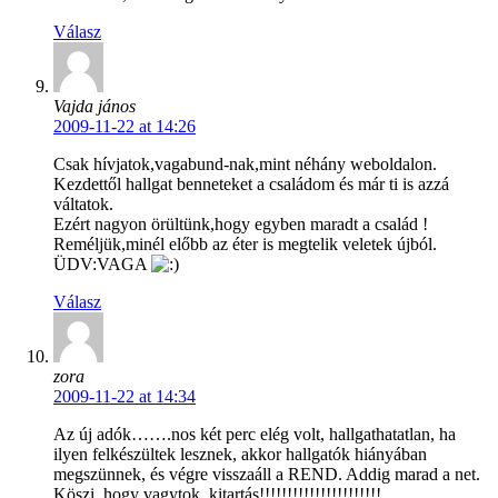
Válasz
Vajda jános
2009-11-22 at 14:26
Csak hívjatok,vagabund-nak,mint néhány weboldalon.
Kezdettől hallgat benneteket a családom és már ti is azzá
váltatok.
Ezért nagyon örültünk,hogy egyben maradt a család !
Reméljük,minél előbb az éter is megtelik veletek újból.
ÜDV:VAGA
Válasz
zora
2009-11-22 at 14:34
Az új adók…….nos két perc elég volt, hallgathatatlan, ha
ilyen felkészültek lesznek, akkor hallgatók hiányában
megszünnek, és végre visszaáll a REND. Addig marad a net.
Köszi, hogy vagytok, kitartás!!!!!!!!!!!!!!!!!!!!!!