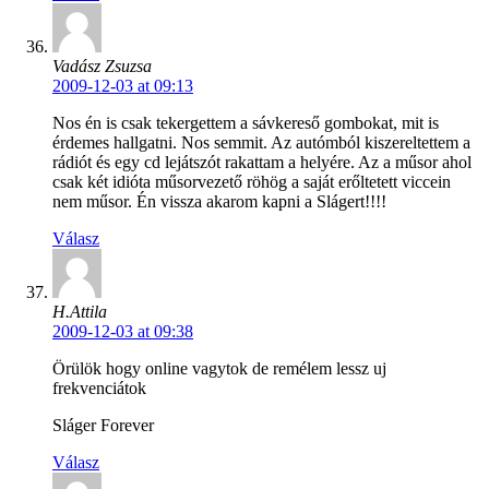
Vadász Zsuzsa
2009-12-03 at 09:13
Nos én is csak tekergettem a sávkereső gombokat, mit is
érdemes hallgatni. Nos semmit. Az autómból kiszereltettem a
rádiót és egy cd lejátszót rakattam a helyére. Az a műsor ahol
csak két idióta műsorvezető röhög a saját erőltetett viccein
nem műsor. Én vissza akarom kapni a Slágert!!!!
Válasz
H.Attila
2009-12-03 at 09:38
Örülök hogy online vagytok de remélem lessz uj
frekvenciátok
Sláger Forever
Válasz