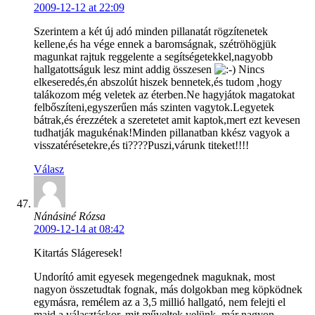
2009-12-12 at 22:09
Szerintem a két új adó minden pillanatát rögzítenetek
kellene,és ha vége ennek a baromságnak, szétröhögjük
magunkat rajtuk reggelente a segítségetekkel,nagyobb
hallgatottságuk lesz mint addig összesen
Nincs
elkeseredés,én abszolút hiszek bennetek,és tudom ,hogy
talákozom még veletek az éterben.Ne hagyjátok magatokat
felbőszíteni,egyszerűen más szinten vagytok.Legyetek
bátrak,és érezzétek a szeretetet amit kaptok,mert ezt kevesen
tudhatják magukénak!Minden pillanatban kkész vagyok a
visszatérésetekre,és ti????Puszi,várunk titeket!!!!
Válasz
Nánásiné Rózsa
2009-12-14 at 08:42
Kitartás Slágeresek!
Undorító amit egyesek megengednek maguknak, most
nagyon összetudtak fognak, más dolgokban meg köpködnek
egymásra, remélem az a 3,5 millió hallgató, nem felejti el
majd a választáskor, mit műveltek velünk, már nagyon