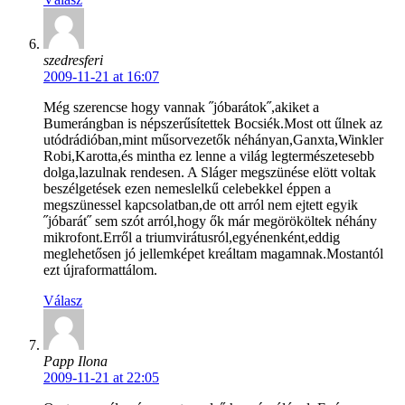
szedresferi
2009-11-21 at 16:07
Még szerencse hogy vannak ˝jóbarátok˝,akiket a
Bumerángban is népszerűsítettek Bocsiék.Most ott űlnek az
utódrádióban,mint műsorvezetők néhányan,Ganxta,Winkler
Robi,Karotta,és mintha ez lenne a világ legtermészetesebb
dolga,lazulnak rendesen. A Sláger megszünése elött voltak
beszélgetések ezen nemeslelkű celebekkel éppen a
megszünessel kapcsolatban,de ott arról nem ejtett egyik
˝jóbarát˝ sem szót arról,hogy ők már megörököltek néhány
mikrofont.Erről a triumvirátusról,egyénenként,eddig
meglehetősen jó jellemképet kreáltam magamnak.Mostantól
ezt újraformattálom.
Válasz
Papp Ilona
2009-11-21 at 22:05