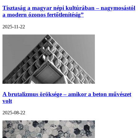
Tisztaság a magyar népi kultúrában – nagymosástól
a modern ózonos fertőtlenítésig”
2025-11-22
A brutalizmus öröksége – amikor a beton művészet
volt
2025-08-22