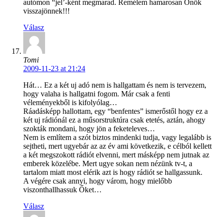
autómon “jel’-ként megmarad. Remélem hamarosan Önök
visszajönnek!!!
Válasz
Tomi
2009-11-23 at 21:24
Hát… Ez a két uj adó nem is hallgattam és nem is tervezem,
hogy valaha is hallgatni fogom. Már csak a fenti
véleményekből is kifolyólag…
Ráadásképp hallottam, egy “benfentes” ismerőstől hogy ez a
két uj rádiónál ez a műsorstruktúra csak etetés, aztán, ahogy
szokták mondani, hogy jön a feketeleves…
Nem is említem a szót biztos mindenki tudja, vagy legalább is
sejtheti, mert ugyebár az az év ami következik, e célból kellett
a két megszokott rádiót elvenni, mert másképp nem jutnak az
emberek közelébe. Mert ugye sokan nem nézünk tv-t, a
tartalom miatt most elérik azt is hogy rádiót se hallgassunk.
A végére csak annyi, hogy várom, hogy mielőbb
viszonthallhassuk Őket…
Válasz