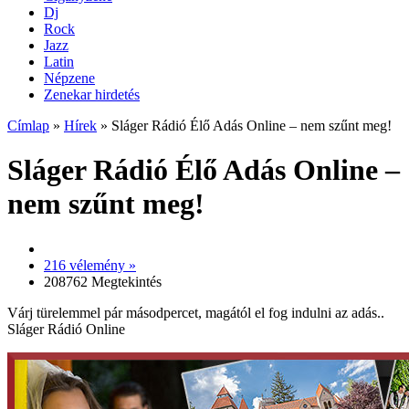
Dj
Rock
Jazz
Latin
Népzene
Zenekar hirdetés
Címlap
»
Hírek
»
Sláger Rádió Élő Adás Online – nem szűnt meg!
Sláger Rádió Élő Adás Online –
nem szűnt meg!
216 vélemény »
208762 Megtekintés
Várj türelemmel pár másodpercet, magától el fog indulni az adás..
Sláger Rádió Online