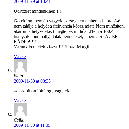
2009-11-29 at 18:41
Üdvözlet mindenkinek!!!!!
Gondolom nem én vagyok az egyetlen ember aki nov.18-óta
nem találja a helyét a frekvencia káosz miatt. Nem minősiteni
akarom a helyzetet,ezt megtették millióan.Nem a 100.4
hiányzik amin hallgattalak benneteket,hanem a SLÁGER
RÁDIÓ!!!!!
Várunk bennetek vissza!!!!!!Puszi Margit
Válasz
blero
2009-11-30 at 08:35
sziasztok.örülök hogy vagytok.
Válasz
Csilla
2009-11-30 at 11:35