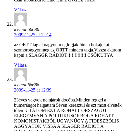
Válasz
iceman66686
2009-11-25 at 12:14
az ORTT tagjai nagyon megfogják ütni a bokájukat
szomoroggyonmeg az ORTT minden tagja.Vissza akarom
kapni a SLÁGGR RÁDIÓT!!!!!!!!!!!!! CSŐKUTYA
Válasz
iceman66686
2009-11-25 at 12:39
23éves vagyok nemjárok docóba.Minden reggel a
bumerángot halgattam 5éven keresztül és ezt most elvették
tőlem UTÁLOM EZT A ROHATT ORSZÁGOT
ELEGEMVAN A POLITIKUSOKBÓL A ROHATT
KOMONISTÁKBÓL UGYANÚGY A FIDESZBŐLIS
AGGYÁTOK VISSA A SLÁGER RÁDIÓT A