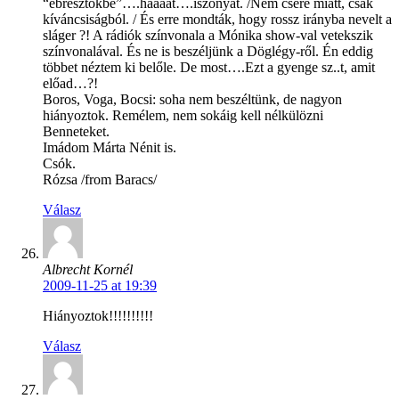
“ébresztőkbe”….háááát….iszonyat. /Nem csere miatt, csak
kíváncsiságból. / És erre mondták, hogy rossz irányba nevelt a
sláger ?! A rádiók színvonala a Mónika show-val vetekszik
színvonalával. És ne is beszéljünk a Döglégy-ről. Én eddig
többet néztem ki belőle. De most….Ezt a gyenge sz..t, amit
előad…?!
Boros, Voga, Bocsi: soha nem beszéltünk, de nagyon
hiányoztok. Remélem, nem sokáig kell nélkülözni
Benneteket.
Imádom Márta Nénit is.
Csók.
Rózsa /from Baracs/
Válasz
Albrecht Kornél
2009-11-25 at 19:39
Hiányoztok!!!!!!!!!!
Válasz