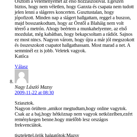
Osztom a véleményemet az első hozzászólóval. Egészen
biztos, hogy nem véletlen, hogy Ganxta és csapata nem tudott
jelen lenni a slágeres koncerten. Gusztustalan, hogy
jópofizott. Minden nap a slágert hallgattam, reggel a buszon,
majd bosszankodtam, hogy az Örstől a Blaháig nem volt
térerő a metrón. Ahogy beértem a munkahelyemre, az első
mozdulat, még kabátban, hogy bekapcsoltam a rádiót. Sajnos
ez most nincs. Nagyon várom, hogy újra a már jól megszokott
és összeszokott csapatot hallgathassam. Most marad a net. A
semminél ez is jobb. Veletek vagyok.
Katóca
Válasz
Nagy László Mazsy
2009-11-22 at 08:30
Sziasztok.
Nagyon örültem ,amikor megtudtam,hogy online vagytok.
Csak az a baj,hogy hétköznap nem vagyok netközelben,ezért
reménykegen benne.hogy mielőbb lesz országos
frekvenciátok.
tisztelettel,örök halgatótok:Mazsy