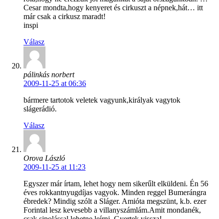
Cesar mondta,hogy kenyeret és cirkuszt a népnek,hát… itt
már csak a cirkusz maradt!
inspi
Válasz
pálinkás norbert
2009-11-25 at 06:36
bármere tartotok veletek vagyunk,királyak vagytok
slágerádió.
Válasz
Orova László
2009-11-25 at 11:23
Egyszer már írtam, lehet hogy nem sikerűlt elküldeni. Én 56
éves rokkantnyugdíjas vagyok. Minden reggel Bumerángra
ébredek? Mindig szólt a Sláger. Amióta megszünt, k.b. ezer
Forintal lesz kevesebb a villanyszámlám.Amit mondanék,
csak sipolással lehetne leírni. Gyertek vissza!