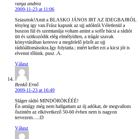
varga andrea
2009-11-23 at 11:06
Sziasztok!Amit a BLASKO JÁNOS IRT AZ IDEGBAJRÓL
tényleg igy van.Frász kapunk az ujj adóktól.Véletlenül a
buszon fül és szemtanúja voltam amint a sofőr bácsi a rádiót
üti és szitkozódik elég elmélyülten, a trágár szavak
könyvtárában keresve a megfelelő jelzőt az ujj
rádióállomásokra.Igy folytatta.: miért kellet ezt a kicsi jót is
elvenni tőlünk. pusz .A.
Válasz
Benkő Ernő
2009-11-23 at 16:49
Sláger rádió MINDÖRÖKÉÉÉ!
Én amúgy még nem hallgattam az új adókat, de megvallom
őszintén az elkövetkező 50-60 évben nem is nagyon
tervezem….:D
Válasz