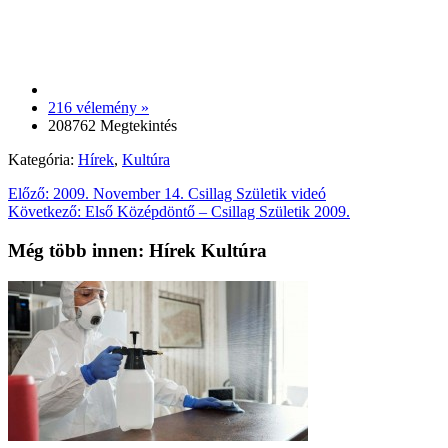
216 vélemény »
208762 Megtekintés
Kategória:
Hírek
,
Kultúra
Előző:
2009. November 14. Csillag Születik videó
Következő:
Első Középdöntő – Csillag Születik 2009.
Még több innen: Hírek Kultúra