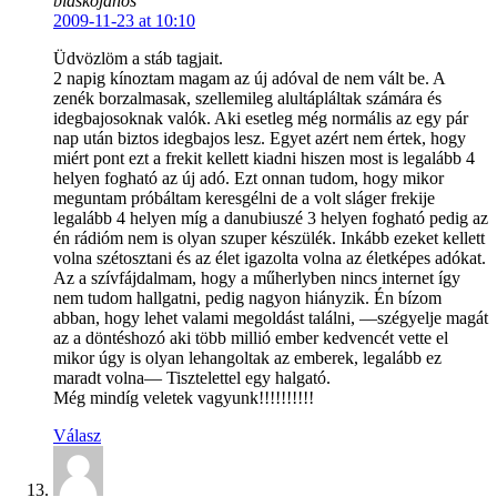
blaskojanos
2009-11-23 at 10:10
Üdvözlöm a stáb tagjait.
2 napig kínoztam magam az új adóval de nem vált be. A
zenék borzalmasak, szellemileg alultápláltak számára és
idegbajosoknak valók. Aki esetleg még normális az egy pár
nap után biztos idegbajos lesz. Egyet azért nem értek, hogy
miért pont ezt a frekit kellett kiadni hiszen most is legalább 4
helyen fogható az új adó. Ezt onnan tudom, hogy mikor
meguntam próbáltam keresgélni de a volt sláger frekije
legalább 4 helyen míg a danubiuszé 3 helyen fogható pedig az
én rádióm nem is olyan szuper készülék. Inkább ezeket kellett
volna szétosztani és az élet igazolta volna az életképes adókat.
Az a szívfájdalmam, hogy a műherlyben nincs internet így
nem tudom hallgatni, pedig nagyon hiányzik. Én bízom
abban, hogy lehet valami megoldást találni, —szégyelje magát
az a döntéshozó aki több millió ember kedvencét vette el
mikor úgy is olyan lehangoltak az emberek, legalább ez
maradt volna— Tisztelettel egy halgató.
Még mindíg veletek vagyunk!!!!!!!!!!
Válasz