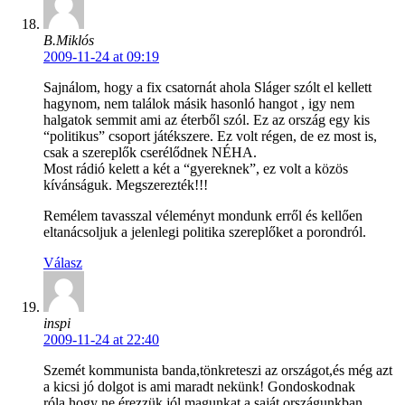
B.Miklós
2009-11-24 at 09:19
Sajnálom, hogy a fix csatornát ahola Sláger szólt el kellett
hagynom, nem találok másik hasonló hangot , igy nem
halgatok semmit ami az éterből szól. Ez az ország egy kis
“politikus” csoport játékszere. Ez volt régen, de ez most is,
csak a szereplők cserélődnek NÉHA.
Most rádió kelett a két a “gyereknek”, ez volt a közös
kívánságuk. Megszerezték!!!
Remélem tavasszal véleményt mondunk erről és kellően
eltanácsoljuk a jelenlegi politika szereplőket a porondról.
Válasz
inspi
2009-11-24 at 22:40
Szemét kommunista banda,tönkreteszi az országot,és még azt
a kicsi jó dolgot is ami maradt nekünk! Gondoskodnak
róla,hogy ne érezzük jól magunkat a saját országunkban. …