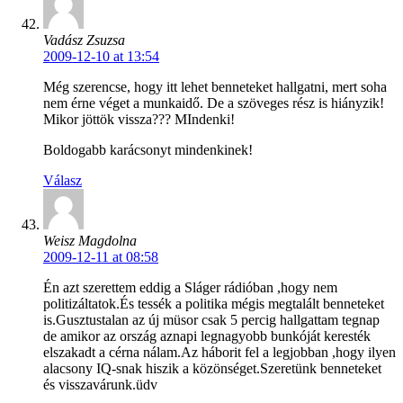
Vadász Zsuzsa
2009-12-10 at 13:54
Még szerencse, hogy itt lehet benneteket hallgatni, mert soha
nem érne véget a munkaidő. De a szöveges rész is hiányzik!
Mikor jöttök vissza??? MIndenki!
Boldogabb karácsonyt mindenkinek!
Válasz
Weisz Magdolna
2009-12-11 at 08:58
Én azt szerettem eddig a Sláger rádióban ,hogy nem
politizáltatok.És tessék a politika mégis megtalált benneteket
is.Gusztustalan az új müsor csak 5 percig hallgattam tegnap
de amikor az ország aznapi legnagyobb bunkóját keresték
elszakadt a cérna nálam.Az háborit fel a legjobban ,hogy ilyen
alacsony IQ-snak hiszik a közönséget.Szeretünk benneteket
és visszavárunk.üdv