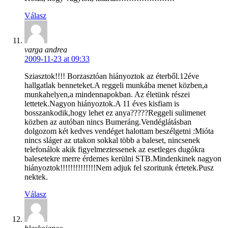
Válasz
varga andrea
2009-11-23 at 09:33
Sziasztok!!!! Borzasztóan hiányoztok az éterből.12éve
hallgatlak benneteket.A reggeli munkába menet közben,a
munkahelyen,a mindennapokban. Az életünk részei
lettetek.Nagyon hiányoztok.A 11 éves kisfiam is
bosszankodik,hogy lehet ez anya?????Reggeli sulimenet
közben az autóban nincs Bumeráng.Vendéglátásban
dolgozom két kedves vendéget halottam beszélgetni :Mióta
nincs sláger az utakon sokkal több a baleset, nincsenek
telefonálok akik figyelmeztessenek az esetleges dugókra
balesetekre merre érdemes kerülni STB.Mindenkinek nagyon
hiányoztok!!!!!!!!!!!!!!Nem adjuk fel szoritunk értetek.Pusz
nektek.
Válasz