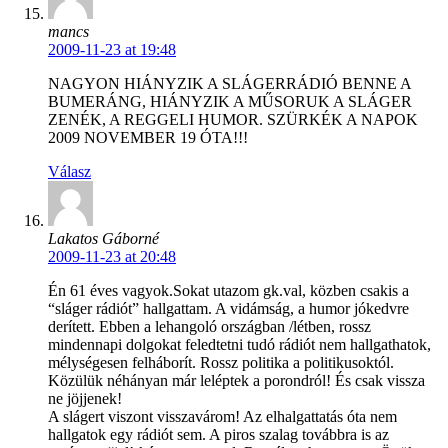
mancs
2009-11-23 at 19:48
NAGYON HIÁNYZIK A SLÁGERRÁDIÓ BENNE A
BUMERÁNG, HIÁNYZIK A MŰSORUK A SLÁGER
ZENÉK, A REGGELI HUMOR. SZÜRKÉK A NAPOK
2009 NOVEMBER 19 ÓTA!!!
Válasz
Lakatos Gáborné
2009-11-23 at 20:48
Én 61 éves vagyok.Sokat utazom gk.val, közben csakis a
“sláger rádiót” hallgattam. A vidámság, a humor jókedvre
derített. Ebben a lehangoló országban /létben, rossz
mindennapi dolgokat feledtetni tudó rádiót nem hallgathatok,
mélységesen felháborít. Rossz politika a politikusoktól.
Közülük néhányan már leléptek a porondról! És csak vissza
ne jöjjenek!
A slágert viszont visszavárom! Az elhalgattatás óta nem
hallgatok egy rádiót sem. A piros szalag továbbra is az