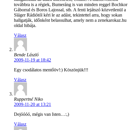
továbbra is a régiek, Bumeráng is van minden reggel Bochkor
Gáborral és Boros Lajossal, stb. A fenti lejátszó közvetlenül a
Sláger Rádiótól kéri le az adást, tekintettel arra, hogy sokan
hallgatják, időnként belassulhat, amely nem a zenekarokaz.hu
oldal hibája.
Válasz
Bende László
2009-11-19 at 18:42
Egy csodálatos mentőöv!:) Köszönjük!!!
Válasz
Ruppertné Niko
2009-11-20 at 13:21
Dejóóóó, mégis van Isten…:,)
Válasz