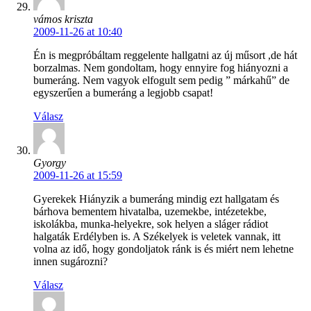
vámos kriszta
2009-11-26 at 10:40
Én is megpróbáltam reggelente hallgatni az új műsort ,de hát
borzalmas. Nem gondoltam, hogy ennyire fog hiányozni a
bumeráng. Nem vagyok elfogult sem pedig ” márkahű” de
egyszerűen a bumeráng a legjobb csapat!
Válasz
Gyorgy
2009-11-26 at 15:59
Gyerekek Hiányzik a bumeráng mindig ezt hallgatam és
bárhova bementem hivatalba, uzemekbe, intézetekbe,
iskolákba, munka-helyekre, sok helyen a sláger rádiot
halgaták Erdélyben is. A Székelyek is veletek vannak, itt
volna az idő, hogy gondoljatok ránk is és miért nem lehetne
innen sugározni?
Válasz