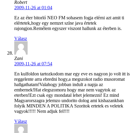
Robert
2009-11-26 at 01:04
Ez az éter bitorló NEO FM sohasem fogja elérni azt amit ti
elértetek,hogy egy nemzet színe java értetek
rajongjon.Remélem egyszer viszont hallunk az éterben is.
Válasz
Zani
2009-11-26 at 07:54
En kulfoldon tartozkodom mar egy eve es nagyon jo volt itt is
reggelente arra ebredni hogy,a megszokot radio musoromat
hallgathatam!Valahogy jobban indult a napja az
embernek!Hat elegszomoru hogy mar nem vagytok az
eterben!Ezt csak egy mondatal lehet jelemezni! Ez mind
Magyarorszagra jelemzo undorito dolog ami kishazankban
folyik MINDEN A POLITIKA Szoritok ertetek es veletek
vagyok!!!!! Nem adjuk fel!!!!
Válasz