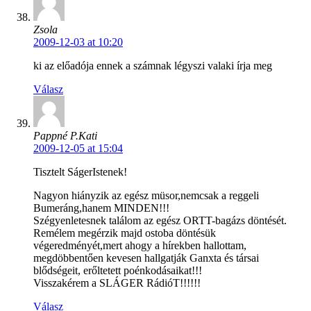
Zsola
2009-12-03 at 10:20
ki az előadója ennek a számnak légyszi valaki írja meg
Válasz
Pappné P.Kati
2009-12-05 at 15:04
Tisztelt SágerIstenek!
Nagyon hiányzik az egész müsor,nemcsak a reggeli
Bumeráng,hanem MINDEN!!!
Szégyenletesnek találom az egész ORTT-bagázs döntését.
Remélem megérzik majd ostoba döntésük
végeredményét,mert ahogy a hírekben hallottam,
megdöbbentően kevesen hallgatják Ganxta és társai
blődségeit, erőltetett poénkodásaikat!!!
Visszakérem a SLÁGER RádióT!!!!!!
Válasz