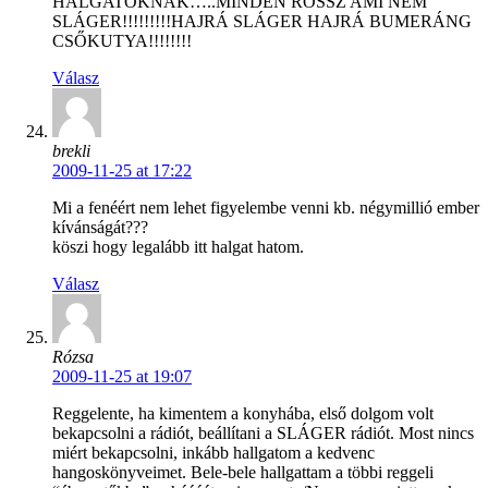
HALGATÓKNAK…..MINDEN ROSSZ AMI NEM
SLÁGER!!!!!!!!!HAJRÁ SLÁGER HAJRÁ BUMERÁNG
CSŐKUTYA!!!!!!!!
Válasz
brekli
2009-11-25 at 17:22
Mi a fenéért nem lehet figyelembe venni kb. négymillió ember
kívánságát???
köszi hogy legalább itt halgat hatom.
Válasz
Rózsa
2009-11-25 at 19:07
Reggelente, ha kimentem a konyhába, első dolgom volt
bekapcsolni a rádiót, beállítani a SLÁGER rádiót. Most nincs
miért bekapcsolni, inkább hallgatom a kedvenc
hangoskönyveimet. Bele-bele hallgattam a többi reggeli