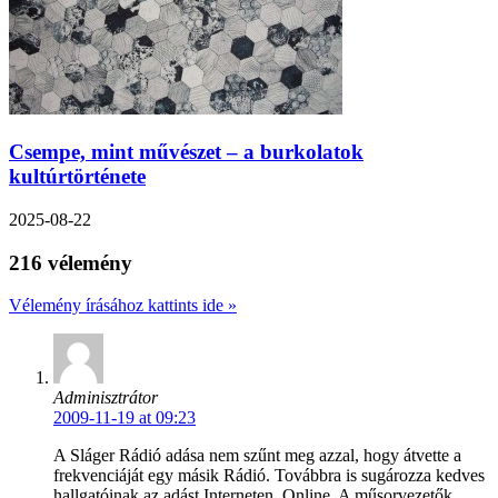
Csempe, mint művészet – a burkolatok
kultúrtörténete
2025-08-22
216 vélemény
Vélemény írásához kattints ide »
Adminisztrátor
2009-11-19 at 09:23
A Sláger Rádió adása nem szűnt meg azzal, hogy átvette a
frekvenciáját egy másik Rádió. Továbbra is sugározza kedves
hallgatóinak az adást Interneten, Online. A műsorvezetők