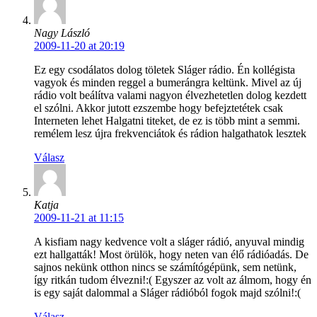
Nagy László
2009-11-20 at 20:19
Ez egy csodálatos dolog töletek Sláger rádio. Én kollégista
vagyok és minden reggel a bumerángra keltünk. Mivel az új
rádio volt beálítva valami nagyon élvezhetetlen dolog kezdett
el szólni. Akkor jutott ezszembe hogy befejztetétek csak
Interneten lehet Halgatni titeket, de ez is több mint a semmi.
remélem lesz újra frekvenciátok és rádion halgathatok lesztek
Válasz
Katja
2009-11-21 at 11:15
A kisfiam nagy kedvence volt a sláger rádió, anyuval mindig
ezt hallgatták! Most örülök, hogy neten van élő rádióadás. De
sajnos nekünk otthon nincs se számítógépünk, sem netünk,
így ritkán tudom élvezni!:( Egyszer az volt az álmom, hogy én
is egy saját dalommal a Sláger rádióból fogok majd szólni!:(
Válasz