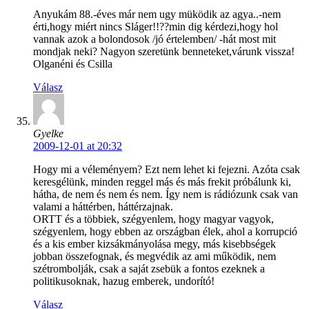
Anyukám 88.-éves már nem ugy müködik az agya..-nem
érti,hogy miért nincs Sláger!!??min dig kérdezi,hogy hol
vannak azok a bolondosok /jó értelemben/ -hát most mit
mondjak neki? Nagyon szeretünk benneteket,várunk vissza!
Olganéni és Csilla
Válasz
Gyelke
2009-12-01 at 20:32
Hogy mi a véleményem? Ezt nem lehet ki fejezni. Azóta csak
keresgélünk, minden reggel más és más frekit próbálunk ki,
hátha, de nem és nem és nem. Így nem is rádiózunk csak van
valami a háttérben, háttérzajnak.
ORTT és a többiek, szégyenlem, hogy magyar vagyok,
szégyenlem, hogy ebben az országban élek, ahol a korrupció
és a kis ember kizsákmányolása megy, más kisebbségek
jobban összefognak, és megvédik az ami működik, nem
szétrombolják, csak a saját zsebük a fontos ezeknek a
politikusoknak, hazug emberek, undorító!
Válasz