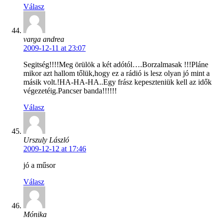
Válasz
varga andrea
2009-12-11 at 23:07
Segitség!!!!Meg örülök a két adótól….Borzalmasak !!!Pláne
mikor azt hallom tőlük,hogy ez a rádió is lesz olyan jó mint a
másik volt.!HA-HA-HA..Egy frász kepeszteniük kell az idők
végezetéig.Pancser banda!!!!!!
Válasz
Urszuly László
2009-12-12 at 17:46
jó a műsor
Válasz
Mónika