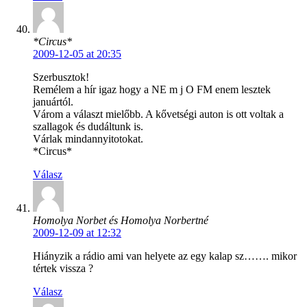
*Circus*
2009-12-05 at 20:35
Szerbusztok!
Remélem a hír igaz hogy a NE m j O FM enem lesztek
januártól.
Várom a választ mielőbb. A kővetségi auton is ott voltak a
szallagok és dudáltunk is.
Várlak mindannyitotokat.
*Circus*
Válasz
Homolya Norbet és Homolya Norbertné
2009-12-09 at 12:32
Hiányzik a rádio ami van helyete az egy kalap sz……. mikor
tértek vissza ?
Válasz