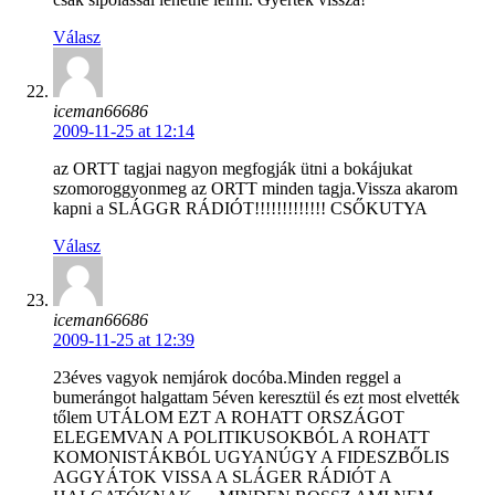
Válasz
iceman66686
2009-11-25 at 12:14
az ORTT tagjai nagyon megfogják ütni a bokájukat
szomoroggyonmeg az ORTT minden tagja.Vissza akarom
kapni a SLÁGGR RÁDIÓT!!!!!!!!!!!!! CSŐKUTYA
Válasz
iceman66686
2009-11-25 at 12:39
23éves vagyok nemjárok docóba.Minden reggel a
bumerángot halgattam 5éven keresztül és ezt most elvették
tőlem UTÁLOM EZT A ROHATT ORSZÁGOT
ELEGEMVAN A POLITIKUSOKBÓL A ROHATT
KOMONISTÁKBÓL UGYANÚGY A FIDESZBŐLIS
AGGYÁTOK VISSA A SLÁGER RÁDIÓT A