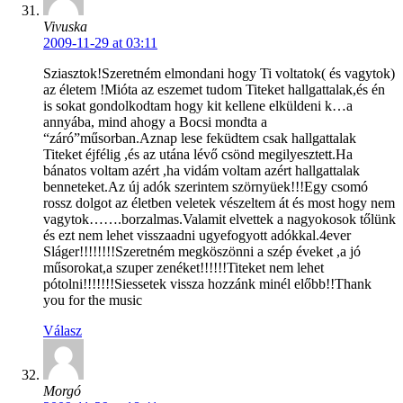
Vivuska
2009-11-29 at 03:11
Sziasztok!Szeretném elmondani hogy Ti voltatok( és vagytok)
az életem !Mióta az eszemet tudom Titeket hallgattalak,és én
is sokat gondolkodtam hogy kit kellene elküldeni k…a
annyába, mind ahogy a Bocsi mondta a
“záró”műsorban.Aznap lese feküdtem csak hallgattalak
Titeket éjfélig ,és az utána lévő csönd megilyesztett.Ha
bánatos voltam azért ,ha vidám voltam azért hallgattalak
benneteket.Az új adók szerintem szörnyüek!!!Egy csomó
rossz dolgot az életben veletek vészeltem át és most hogy nem
vagytok…….borzalmas.Valamit elvettek a nagyokosok tőlünk
és ezt nem lehet visszaadni ugyefogyott adókkal.4ever
Sláger!!!!!!!!Szeretném megköszönni a szép éveket ,a jó
műsorokat,a szuper zenéket!!!!!!Titeket nem lehet
pótolni!!!!!!!Siessetek vissza hozzánk minél előbb!!Thank
you for the music
Válasz
Morgó