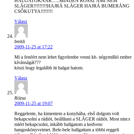
HALGATÓKNAK…..MINDEN ROSSZ AMI NEM
SLÁGER!!!!!!!!!HAJRÁ SLÁGER HAJRÁ BUMERÁNG
CSŐKUTYA!!!!!!!!
Válasz
brekli
2009-11-25 at 17:22
Mi a fenéért nem lehet figyelembe venni kb. négymillió ember
kívánságát???
köszi hogy legalább itt halgat hatom.
Válasz
Rózsa
2009-11-25 at 19:07
Reggelente, ha kimentem a konyhába, első dolgom volt
bekapcsolni a rádiót, beállítani a SLÁGER rádiót. Most nincs
miért bekapcsolni, inkább hallgatom a kedvenc
hangoskönyveimet. Bele-bele hallgattam a többi reggeli