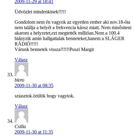
2009-11-29 at 18:41
Üdvözlet mindenkinek!!!!!
Gondolom nem én vagyok az egyetlen ember aki nov.18-óta
nem találja a helyét a frekvencia káosz miatt. Nem minősiteni
akarom a helyzetet,ezt megtették millióan.Nem a 100.4
hiányzik amin hallgattalak benneteket,hanem a SLÁGER
RÁDIÓ!!!!!
Várunk bennetek vissza!!!!!!Puszi Margit
Válasz
blero
2009-11-30 at 08:35
sziasztok.örülök hogy vagytok.
Válasz
Csilla
2009-11-30 at 11:35