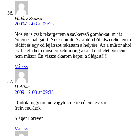
Vadász Zsuzsa
2009-12-03 at 09:13
Nos én is csak tekergettem a sávkereső gombokat, mit is
érdemes hallgatni. Nos semmit. Az autómból kiszereltettem a
rádiót és egy cd lejátszót rakattam a helyére. Az a műsor ahol
csak két idióta műsorvezető röhög a saját erőltetett viccein
nem műsor. Én vissza akarom kapni a Slágert!!!!
Válasz
H.Attila
2009-12-03 at 09:38
Örülök hogy online vagytok de remélem lessz uj
frekvenciátok
Sláger Forever
Válasz