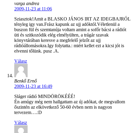
varga andrea
2009-11-23 at 11:06
Sziasztok!Amit a BLASKO JÁNOS IRT AZ IDEGBAJRÓL
tényleg igy van.Frász kapunk az ujj adóktól.Véletlenül a
buszon fül és szemtanúja voltam amint a sofőr bácsi a rádiót
üti és szitkozódik elég elmélyülten, a trágár szavak
könyvtárában keresve a megfelelő jelzőt az ujj
rádióállomásokra.Igy folytatta.: miért kellet ezt a kicsi jót is
elvenni tőlünk. pusz .A.
Válasz
Benkő Ernő
2009-11-23 at 16:49
Sláger rádió MINDÖRÖKÉÉÉ!
Én amúgy még nem hallgattam az új adókat, de megvallom
őszintén az elkövetkező 50-60 évben nem is nagyon
tervezem….:D
Válasz