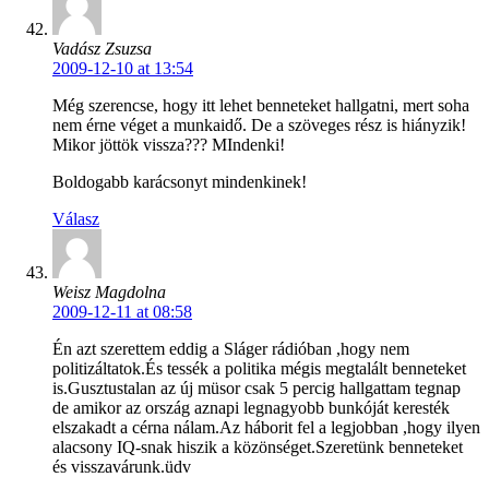
Vadász Zsuzsa
2009-12-10 at 13:54
Még szerencse, hogy itt lehet benneteket hallgatni, mert soha
nem érne véget a munkaidő. De a szöveges rész is hiányzik!
Mikor jöttök vissza??? MIndenki!
Boldogabb karácsonyt mindenkinek!
Válasz
Weisz Magdolna
2009-12-11 at 08:58
Én azt szerettem eddig a Sláger rádióban ,hogy nem
politizáltatok.És tessék a politika mégis megtalált benneteket
is.Gusztustalan az új müsor csak 5 percig hallgattam tegnap
de amikor az ország aznapi legnagyobb bunkóját keresték
elszakadt a cérna nálam.Az háborit fel a legjobban ,hogy ilyen
alacsony IQ-snak hiszik a közönséget.Szeretünk benneteket
és visszavárunk.üdv