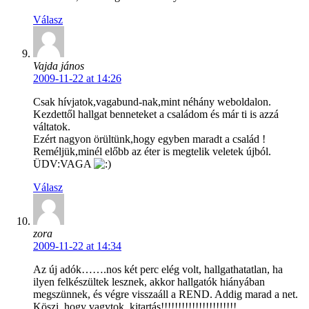
Válasz
Vajda jános
2009-11-22 at 14:26
Csak hívjatok,vagabund-nak,mint néhány weboldalon.
Kezdettől hallgat benneteket a családom és már ti is azzá
váltatok.
Ezért nagyon örültünk,hogy egyben maradt a család !
Reméljük,minél előbb az éter is megtelik veletek újból.
ÜDV:VAGA
Válasz
zora
2009-11-22 at 14:34
Az új adók…….nos két perc elég volt, hallgathatatlan, ha
ilyen felkészültek lesznek, akkor hallgatók hiányában
megszünnek, és végre visszaáll a REND. Addig marad a net.
Köszi, hogy vagytok, kitartás!!!!!!!!!!!!!!!!!!!!!!