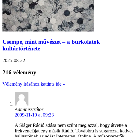
Csempe, mint művészet – a burkolatok
kultúrtörténete
2025-08-22
216 vélemény
Vélemény írásához kattints ide »
Adminisztrátor
2009-11-19 at 09:23
A Sláger Rádió adása nem szűnt meg azzal, hogy átvette a
frekvenciáját egy másik Rádió. Továbbra is sugározza kedves
hallgatóinak az adást Interneten, Online. A műsorvezetők