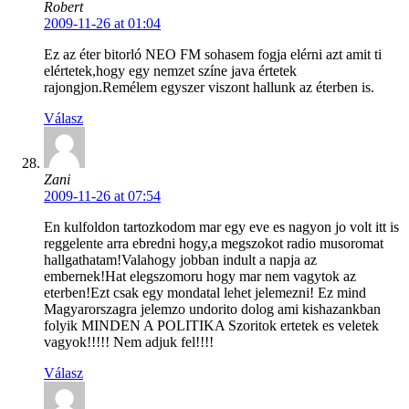
Robert
2009-11-26 at 01:04
Ez az éter bitorló NEO FM sohasem fogja elérni azt amit ti
elértetek,hogy egy nemzet színe java értetek
rajongjon.Remélem egyszer viszont hallunk az éterben is.
Válasz
Zani
2009-11-26 at 07:54
En kulfoldon tartozkodom mar egy eve es nagyon jo volt itt is
reggelente arra ebredni hogy,a megszokot radio musoromat
hallgathatam!Valahogy jobban indult a napja az
embernek!Hat elegszomoru hogy mar nem vagytok az
eterben!Ezt csak egy mondatal lehet jelemezni! Ez mind
Magyarorszagra jelemzo undorito dolog ami kishazankban
folyik MINDEN A POLITIKA Szoritok ertetek es veletek
vagyok!!!!! Nem adjuk fel!!!!
Válasz