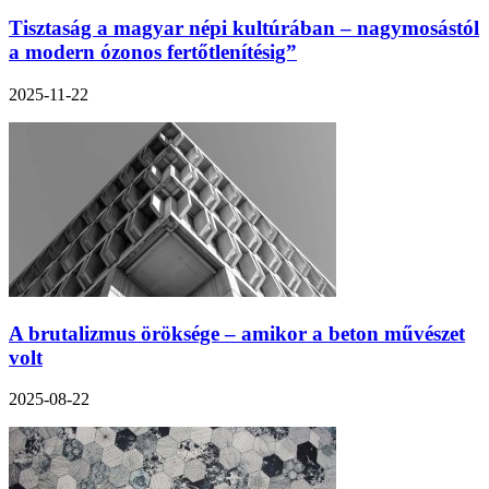
Tisztaság a magyar népi kultúrában – nagymosástól
a modern ózonos fertőtlenítésig”
2025-11-22
A brutalizmus öröksége – amikor a beton művészet
volt
2025-08-22