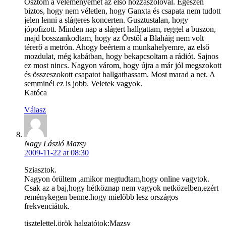
Osztom a véleményemet az első hozzászólóval. Egészen
biztos, hogy nem véletlen, hogy Ganxta és csapata nem tudott
jelen lenni a slágeres koncerten. Gusztustalan, hogy
jópofizott. Minden nap a slágert hallgattam, reggel a buszon,
majd bosszankodtam, hogy az Örstől a Blaháig nem volt
térerő a metrón. Ahogy beértem a munkahelyemre, az első
mozdulat, még kabátban, hogy bekapcsoltam a rádiót. Sajnos
ez most nincs. Nagyon várom, hogy újra a már jól megszokott
és összeszokott csapatot hallgathassam. Most marad a net. A
semminél ez is jobb. Veletek vagyok.
Katóca
Válasz
Nagy László Mazsy
2009-11-22 at 08:30
Sziasztok.
Nagyon örültem ,amikor megtudtam,hogy online vagytok.
Csak az a baj,hogy hétköznap nem vagyok netközelben,ezért
reménykegen benne.hogy mielőbb lesz országos
frekvenciátok.
tisztelettel,örök halgatótok:Mazsy