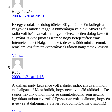
Nagy László
2009-11-20 at 20:19
Ez egy csodálatos dolog töletek Sláger rádio. Én kollégista
vagyok és minden reggel a bumerángra keltünk. Mivel az új
rádio volt beálítva valami nagyon élvezhetetlen dolog kezdett
el szólni. Akkor jutott ezszembe hogy befejztetétek csak
Interneten lehet Halgatni titeket, de ez is több mint a semmi.
remélem lesz újra frekvenciátok és rádion halgathatok lesztek
Válasz
Katja
2009-11-21 at 11:15
A kisfiam nagy kedvence volt a sláger rádió, anyuval mindig
ezt hallgatták! Most örülök, hogy neten van élő rádióadás. De
sajnos nekünk otthon nincs se számítógépünk, sem netünk,
így ritkán tudom élvezni!:( Egyszer az volt az álmom, hogy én
is egy saját dalommal a Sláger rádióból fogok majd szólni!:(
Válasz