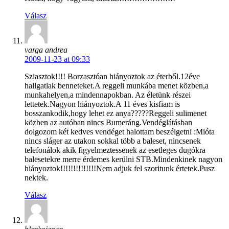
Válasz
varga andrea
2009-11-23 at 09:33
Sziasztok!!!! Borzasztóan hiányoztok az éterből.12éve
hallgatlak benneteket.A reggeli munkába menet közben,a
munkahelyen,a mindennapokban. Az életünk részei
lettetek.Nagyon hiányoztok.A 11 éves kisfiam is
bosszankodik,hogy lehet ez anya?????Reggeli sulimenet
közben az autóban nincs Bumeráng.Vendéglátásban
dolgozom két kedves vendéget halottam beszélgetni :Mióta
nincs sláger az utakon sokkal több a baleset, nincsenek
telefonálok akik figyelmeztessenek az esetleges dugókra
balesetekre merre érdemes kerülni STB.Mindenkinek nagyon
hiányoztok!!!!!!!!!!!!!!Nem adjuk fel szoritunk értetek.Pusz
nektek.
Válasz