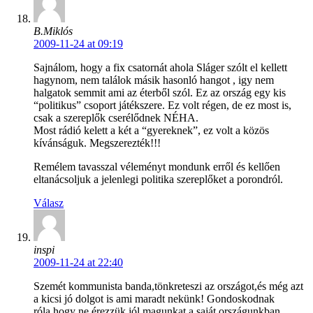
B.Miklós
2009-11-24 at 09:19
Sajnálom, hogy a fix csatornát ahola Sláger szólt el kellett
hagynom, nem találok másik hasonló hangot , igy nem
halgatok semmit ami az éterből szól. Ez az ország egy kis
“politikus” csoport játékszere. Ez volt régen, de ez most is,
csak a szereplők cserélődnek NÉHA.
Most rádió kelett a két a “gyereknek”, ez volt a közös
kívánságuk. Megszerezték!!!
Remélem tavasszal véleményt mondunk erről és kellően
eltanácsoljuk a jelenlegi politika szereplőket a porondról.
Válasz
inspi
2009-11-24 at 22:40
Szemét kommunista banda,tönkreteszi az országot,és még azt
a kicsi jó dolgot is ami maradt nekünk! Gondoskodnak
róla,hogy ne érezzük jól magunkat a saját országunkban. …