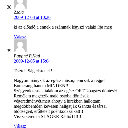
Zsola
2009-12-03 at 10:20
ki az előadója ennek a számnak légyszi valaki írja meg
Válasz
Pappné P.Kati
2009-12-05 at 15:04
Tisztelt SágerIstenek!
Nagyon hiányzik az egész müsor,nemcsak a reggeli
Bumeráng,hanem MINDEN!!!
Szégyenletesnek találom az egész ORTT-bagázs döntését.
Remélem megérzik majd ostoba döntésük
végeredményét,mert ahogy a hírekben hallottam,
megdöbbentően kevesen hallgatják Ganxta és társai
blődségeit, erőltetett poénkodásaikat!!!
Visszakérem a SLÁGER RádióT!!!!!!
Válasz