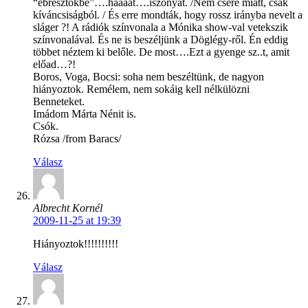
“ébresztőkbe”….háááát….iszonyat. /Nem csere miatt, csak
kíváncsiságból. / És erre mondták, hogy rossz irányba nevelt a
sláger ?! A rádiók színvonala a Mónika show-val vetekszik
színvonalával. És ne is beszéljünk a Döglégy-ről. Én eddig
többet néztem ki belőle. De most….Ezt a gyenge sz..t, amit
előad…?!
Boros, Voga, Bocsi: soha nem beszéltünk, de nagyon
hiányoztok. Remélem, nem sokáig kell nélkülözni
Benneteket.
Imádom Márta Nénit is.
Csók.
Rózsa /from Baracs/
Válasz
Albrecht Kornél
2009-11-25 at 19:39
Hiányoztok!!!!!!!!!!
Válasz