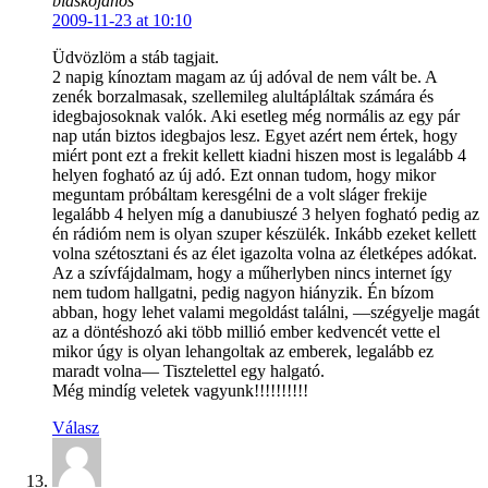
blaskojanos
2009-11-23 at 10:10
Üdvözlöm a stáb tagjait.
2 napig kínoztam magam az új adóval de nem vált be. A
zenék borzalmasak, szellemileg alultápláltak számára és
idegbajosoknak valók. Aki esetleg még normális az egy pár
nap után biztos idegbajos lesz. Egyet azért nem értek, hogy
miért pont ezt a frekit kellett kiadni hiszen most is legalább 4
helyen fogható az új adó. Ezt onnan tudom, hogy mikor
meguntam próbáltam keresgélni de a volt sláger frekije
legalább 4 helyen míg a danubiuszé 3 helyen fogható pedig az
én rádióm nem is olyan szuper készülék. Inkább ezeket kellett
volna szétosztani és az élet igazolta volna az életképes adókat.
Az a szívfájdalmam, hogy a műherlyben nincs internet így
nem tudom hallgatni, pedig nagyon hiányzik. Én bízom
abban, hogy lehet valami megoldást találni, —szégyelje magát
az a döntéshozó aki több millió ember kedvencét vette el
mikor úgy is olyan lehangoltak az emberek, legalább ez
maradt volna— Tisztelettel egy halgató.
Még mindíg veletek vagyunk!!!!!!!!!!
Válasz