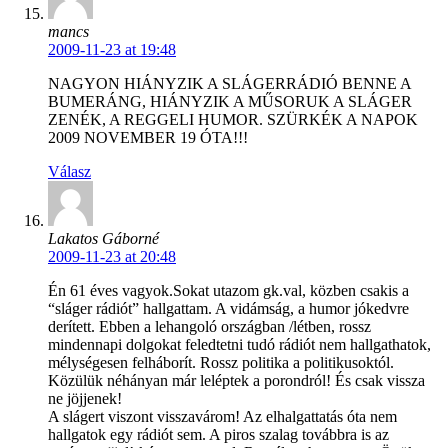
mancs
2009-11-23 at 19:48
NAGYON HIÁNYZIK A SLÁGERRÁDIÓ BENNE A
BUMERÁNG, HIÁNYZIK A MŰSORUK A SLÁGER
ZENÉK, A REGGELI HUMOR. SZÜRKÉK A NAPOK
2009 NOVEMBER 19 ÓTA!!!
Válasz
Lakatos Gáborné
2009-11-23 at 20:48
Én 61 éves vagyok.Sokat utazom gk.val, közben csakis a
“sláger rádiót” hallgattam. A vidámság, a humor jókedvre
derített. Ebben a lehangoló országban /létben, rossz
mindennapi dolgokat feledtetni tudó rádiót nem hallgathatok,
mélységesen felháborít. Rossz politika a politikusoktól.
Közülük néhányan már leléptek a porondról! És csak vissza
ne jöjjenek!
A slágert viszont visszavárom! Az elhalgattatás óta nem
hallgatok egy rádiót sem. A piros szalag továbbra is az