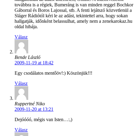
továbbra is a régiek, Bumeráng is van minden reggel Bochkor
Gáborral és Boros Lajossal, stb. A fenti lejátszó közvetlenül a
Sláger Rádiótól kéri le az adást, tekintettel arra, hogy sokan
hallgatják, időnként belassulhat, amely nem a zenekarokaz.hu
oldal hibája.
Válasz
Bende László
2009-11-19 at 18:42
Egy csodálatos mentőöv!:) Köszönjük!!!
Válasz
Ruppertné Niko
2009-11-20 at 13:21
Dejóóóó, mégis van Isten…:,)
Válasz