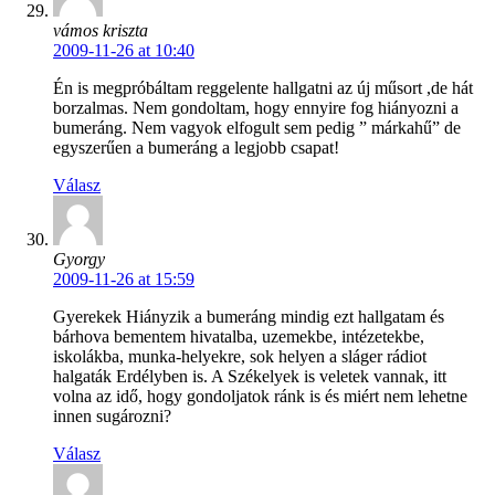
vámos kriszta
2009-11-26 at 10:40
Én is megpróbáltam reggelente hallgatni az új műsort ,de hát
borzalmas. Nem gondoltam, hogy ennyire fog hiányozni a
bumeráng. Nem vagyok elfogult sem pedig ” márkahű” de
egyszerűen a bumeráng a legjobb csapat!
Válasz
Gyorgy
2009-11-26 at 15:59
Gyerekek Hiányzik a bumeráng mindig ezt hallgatam és
bárhova bementem hivatalba, uzemekbe, intézetekbe,
iskolákba, munka-helyekre, sok helyen a sláger rádiot
halgaták Erdélyben is. A Székelyek is veletek vannak, itt
volna az idő, hogy gondoljatok ránk is és miért nem lehetne
innen sugározni?
Válasz