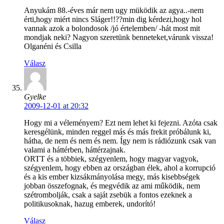
Anyukám 88.-éves már nem ugy müködik az agya..-nem
érti,hogy miért nincs Sláger!!??min dig kérdezi,hogy hol
vannak azok a bolondosok /jó értelemben/ -hát most mit
mondjak neki? Nagyon szeretünk benneteket,várunk vissza!
Olganéni és Csilla
Válasz
Gyelke
2009-12-01 at 20:32
Hogy mi a véleményem? Ezt nem lehet ki fejezni. Azóta csak
keresgélünk, minden reggel más és más frekit próbálunk ki,
hátha, de nem és nem és nem. Így nem is rádiózunk csak van
valami a háttérben, háttérzajnak.
ORTT és a többiek, szégyenlem, hogy magyar vagyok,
szégyenlem, hogy ebben az országban élek, ahol a korrupció
és a kis ember kizsákmányolása megy, más kisebbségek
jobban összefognak, és megvédik az ami működik, nem
szétrombolják, csak a saját zsebük a fontos ezeknek a
politikusoknak, hazug emberek, undorító!
Válasz