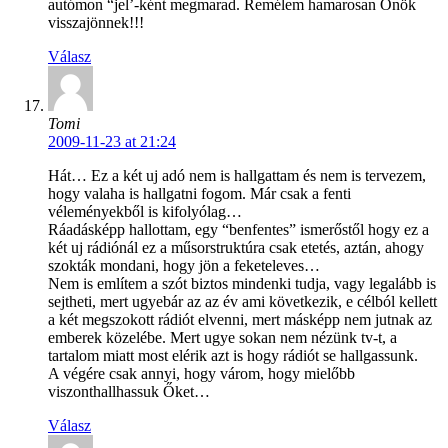
autómon “jel’-ként megmarad. Remélem hamarosan Önök
visszajönnek!!!
Válasz
Tomi
2009-11-23 at 21:24
Hát… Ez a két uj adó nem is hallgattam és nem is tervezem,
hogy valaha is hallgatni fogom. Már csak a fenti
véleményekből is kifolyólag…
Ráadásképp hallottam, egy “benfentes” ismerőstől hogy ez a
két uj rádiónál ez a műsorstruktúra csak etetés, aztán, ahogy
szokták mondani, hogy jön a feketeleves…
Nem is említem a szót biztos mindenki tudja, vagy legalább is
sejtheti, mert ugyebár az az év ami következik, e célból kellett
a két megszokott rádiót elvenni, mert másképp nem jutnak az
emberek közelébe. Mert ugye sokan nem nézünk tv-t, a
tartalom miatt most elérik azt is hogy rádiót se hallgassunk.
A végére csak annyi, hogy várom, hogy mielőbb
viszonthallhassuk Őket…
Válasz