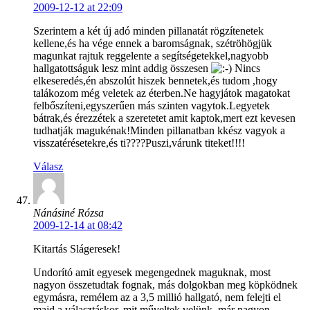
2009-12-12 at 22:09
Szerintem a két új adó minden pillanatát rögzítenetek
kellene,és ha vége ennek a baromságnak, szétröhögjük
magunkat rajtuk reggelente a segítségetekkel,nagyobb
hallgatottságuk lesz mint addig összesen
Nincs
elkeseredés,én abszolút hiszek bennetek,és tudom ,hogy
talákozom még veletek az éterben.Ne hagyjátok magatokat
felbőszíteni,egyszerűen más szinten vagytok.Legyetek
bátrak,és érezzétek a szeretetet amit kaptok,mert ezt kevesen
tudhatják magukénak!Minden pillanatban kkész vagyok a
visszatérésetekre,és ti????Puszi,várunk titeket!!!!
Válasz
Nánásiné Rózsa
2009-12-14 at 08:42
Kitartás Slágeresek!
Undorító amit egyesek megengednek maguknak, most
nagyon összetudtak fognak, más dolgokban meg köpködnek
egymásra, remélem az a 3,5 millió hallgató, nem felejti el
majd a választáskor, mit műveltek velünk, már nagyon