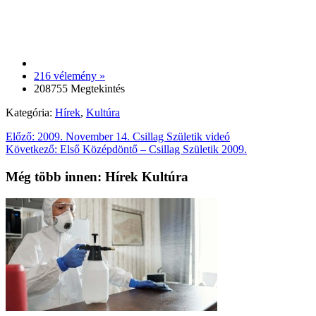
216 vélemény »
208755 Megtekintés
Kategória:
Hírek
,
Kultúra
Előző:
2009. November 14. Csillag Születik videó
Következő:
Első Középdöntő – Csillag Születik 2009.
Még több innen: Hírek Kultúra