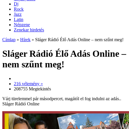
Dj
Rock
Jazz
Latin
Népzene
Zenekar hirdetés
Címlap
»
Hírek
»
Sláger Rádió Élő Adás Online – nem szűnt meg!
Sláger Rádió Élő Adás Online –
nem szűnt meg!
216 vélemény »
208755 Megtekintés
Várj türelemmel pár másodpercet, magától el fog indulni az adás..
Sláger Rádió Online