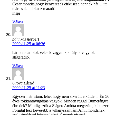
Cesar mondta,hogy kenyeret és cirkuszt a népnek,hát… itt
már csak a cirkusz maradt!
inspi
Válasz
pálinkás norbert
2009-11-25 at 06:36
bármere tartotok veletek vagyunk,királyak vagytok
slágerádió.
Válasz
Orova László
2009-11-25 at 11:23
Egyszer már írtam, lehet hogy nem sikerűlt elküldeni. Én 56
éves rokkantnyugdíjas vagyok. Minden reggel Bumerángra
ébredek? Mindig szólt a Sláger. Amióta megszünt, k.b. ezer
Forintal lesz kevesebb a villanyszámlám.Amit mondanék,
csak sipolással lehetne leírni. Gyertek vissza!