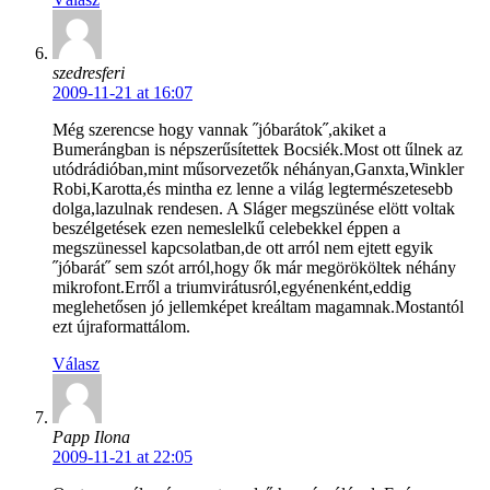
szedresferi
2009-11-21 at 16:07
Még szerencse hogy vannak ˝jóbarátok˝,akiket a
Bumerángban is népszerűsítettek Bocsiék.Most ott űlnek az
utódrádióban,mint műsorvezetők néhányan,Ganxta,Winkler
Robi,Karotta,és mintha ez lenne a világ legtermészetesebb
dolga,lazulnak rendesen. A Sláger megszünése elött voltak
beszélgetések ezen nemeslelkű celebekkel éppen a
megszünessel kapcsolatban,de ott arról nem ejtett egyik
˝jóbarát˝ sem szót arról,hogy ők már megörököltek néhány
mikrofont.Erről a triumvirátusról,egyénenként,eddig
meglehetősen jó jellemképet kreáltam magamnak.Mostantól
ezt újraformattálom.
Válasz
Papp Ilona
2009-11-21 at 22:05