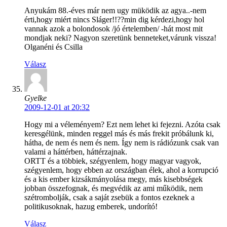
Anyukám 88.-éves már nem ugy müködik az agya..-nem
érti,hogy miért nincs Sláger!!??min dig kérdezi,hogy hol
vannak azok a bolondosok /jó értelemben/ -hát most mit
mondjak neki? Nagyon szeretünk benneteket,várunk vissza!
Olganéni és Csilla
Válasz
Gyelke
2009-12-01 at 20:32
Hogy mi a véleményem? Ezt nem lehet ki fejezni. Azóta csak
keresgélünk, minden reggel más és más frekit próbálunk ki,
hátha, de nem és nem és nem. Így nem is rádiózunk csak van
valami a háttérben, háttérzajnak.
ORTT és a többiek, szégyenlem, hogy magyar vagyok,
szégyenlem, hogy ebben az országban élek, ahol a korrupció
és a kis ember kizsákmányolása megy, más kisebbségek
jobban összefognak, és megvédik az ami működik, nem
szétrombolják, csak a saját zsebük a fontos ezeknek a
politikusoknak, hazug emberek, undorító!
Válasz