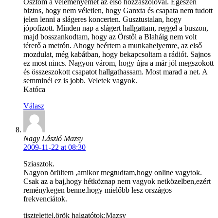
Osztom a véleményemet az első hozzászólóval. Egészen
biztos, hogy nem véletlen, hogy Ganxta és csapata nem tudott
jelen lenni a slágeres koncerten. Gusztustalan, hogy
jópofizott. Minden nap a slágert hallgattam, reggel a buszon,
majd bosszankodtam, hogy az Örstől a Blaháig nem volt
térerő a metrón. Ahogy beértem a munkahelyemre, az első
mozdulat, még kabátban, hogy bekapcsoltam a rádiót. Sajnos
ez most nincs. Nagyon várom, hogy újra a már jól megszokott
és összeszokott csapatot hallgathassam. Most marad a net. A
semminél ez is jobb. Veletek vagyok.
Katóca
Válasz
Nagy László Mazsy
2009-11-22 at 08:30
Sziasztok.
Nagyon örültem ,amikor megtudtam,hogy online vagytok.
Csak az a baj,hogy hétköznap nem vagyok netközelben,ezért
reménykegen benne.hogy mielőbb lesz országos
frekvenciátok.
tisztelettel,örök halgatótok:Mazsy