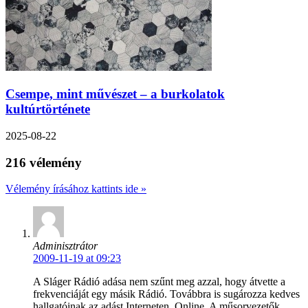
Csempe, mint művészet – a burkolatok
kultúrtörténete
2025-08-22
216 vélemény
Vélemény írásához kattints ide »
Adminisztrátor
2009-11-19 at 09:23
A Sláger Rádió adása nem szűnt meg azzal, hogy átvette a
frekvenciáját egy másik Rádió. Továbbra is sugározza kedves
hallgatóinak az adást Interneten, Online. A műsorvezetők