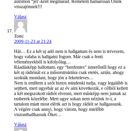
autómon “jel’-ként megmarad. Remélem hamarosan Önök
visszajönnek!!!
Válasz
Tomi
2009-11-23 at 21:24
Hát… Ez a két uj adó nem is hallgattam és nem is tervezem,
hogy valaha is hallgatni fogom. Már csak a fenti
véleményekből is kifolyólag…
Ráadásképp hallottam, egy “benfentes” ismerőstől hogy ez a
két uj rádiónál ez a műsorstruktúra csak etetés, aztán, ahogy
szokták mondani, hogy jön a feketeleves…
Nem is említem a szót biztos mindenki tudja, vagy legalább is
sejtheti, mert ugyebár az az év ami következik, e célból kellett
a két megszokott rádiót elvenni, mert másképp nem jutnak az
emberek közelébe. Mert ugye sokan nem nézünk tv-t, a
tartalom miatt most elérik azt is hogy rádiót se hallgassunk.
A végére csak annyi, hogy várom, hogy mielőbb
viszonthallhassuk Őket…
Válasz