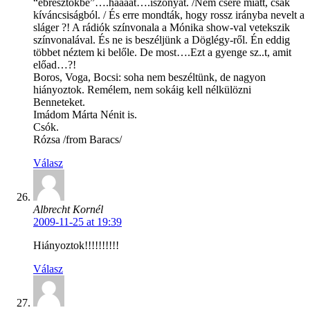
“ébresztőkbe”….háááát….iszonyat. /Nem csere miatt, csak
kíváncsiságból. / És erre mondták, hogy rossz irányba nevelt a
sláger ?! A rádiók színvonala a Mónika show-val vetekszik
színvonalával. És ne is beszéljünk a Döglégy-ről. Én eddig
többet néztem ki belőle. De most….Ezt a gyenge sz..t, amit
előad…?!
Boros, Voga, Bocsi: soha nem beszéltünk, de nagyon
hiányoztok. Remélem, nem sokáig kell nélkülözni
Benneteket.
Imádom Márta Nénit is.
Csók.
Rózsa /from Baracs/
Válasz
Albrecht Kornél
2009-11-25 at 19:39
Hiányoztok!!!!!!!!!!
Válasz