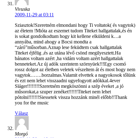
Vivuska
2009-11-29 at 03:11
Sziasztok!Szeretném elmondani hogy Ti voltatok( és vagytok)
az életem !Mióta az eszemet tudom Titeket hallgattalak,és én
is sokat gondolkodtam hogy kit kellene elküldeni k…a
annyába, mind ahogy a Bocsi mondta a
“záró”műsorban.Aznap lese feküdtem csak hallgattalak
Titeket éjfélig ,és az utána lévő csönd megilyesztett.Ha
bánatos voltam azért ,ha vidám voltam azért hallgattalak
benneteket.Az új adók szerintem szörnyüek!!!Egy csomó
rossz dolgot az életben veletek vészeltem át és most hogy nem
vagytok…….borzalmas.Valamit elvettek a nagyokosok tőlünk
és ezt nem lehet visszaadni ugyefogyott adókkal.4ever
Sláger!!!!!!!!Szeretném megköszönni a szép éveket ,a jó
műsorokat,a szuper zenéket!!!!!!Titeket nem lehet
pótolni!!!!!!!Siessetek vissza hozzánk minél előbb!!Thank
you for the music
Válasz
Morgó