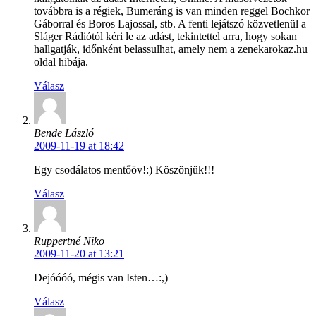
továbbra is a régiek, Bumeráng is van minden reggel Bochkor
Gáborral és Boros Lajossal, stb. A fenti lejátszó közvetlenül a
Sláger Rádiótól kéri le az adást, tekintettel arra, hogy sokan
hallgatják, időnként belassulhat, amely nem a zenekarokaz.hu
oldal hibája.
Válasz
Bende László
2009-11-19 at 18:42
Egy csodálatos mentőöv!:) Köszönjük!!!
Válasz
Ruppertné Niko
2009-11-20 at 13:21
Dejóóóó, mégis van Isten…:,)
Válasz