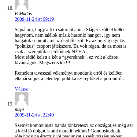
B.Miklós
2009-11-24 at 09:19
Sajnálom, hogy a fix csatornát ahola Sláger szólt el kellett
hagynom, nem találok másik hasonló hangot , igy nem
halgatok semmit ami az éterből szól. Ez az ország egy kis
“politikus” csoport játékszere. Ez volt régen, de ez most is,
csak a szereplők cserélődnek NÉHA.
Most rádió kelett a két a “gyereknek”, ez volt a közös
kívánságuk. Megszerezték!!!
Remélem tavasszal véleményt mondunk erről és kellően
eltanácsoljuk a jelenlegi politika szereplőket a porondról.
Válasz
inspi
2009-11-24 at 22:40
Szemét kommunista banda,tönkreteszi az országot,és még azt
a kicsi jó dolgot is ami maradt nekünk! Gondoskodnak
róla,hogy ne érezzük jól magunkat a saját országunkban. …