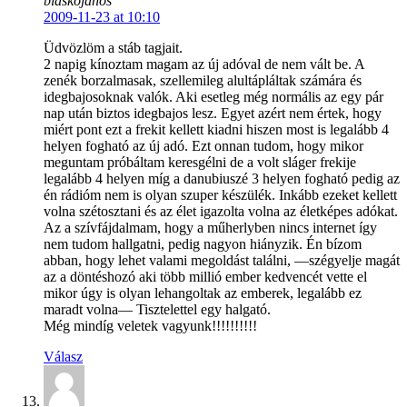
blaskojanos
2009-11-23 at 10:10
Üdvözlöm a stáb tagjait.
2 napig kínoztam magam az új adóval de nem vált be. A
zenék borzalmasak, szellemileg alultápláltak számára és
idegbajosoknak valók. Aki esetleg még normális az egy pár
nap után biztos idegbajos lesz. Egyet azért nem értek, hogy
miért pont ezt a frekit kellett kiadni hiszen most is legalább 4
helyen fogható az új adó. Ezt onnan tudom, hogy mikor
meguntam próbáltam keresgélni de a volt sláger frekije
legalább 4 helyen míg a danubiuszé 3 helyen fogható pedig az
én rádióm nem is olyan szuper készülék. Inkább ezeket kellett
volna szétosztani és az élet igazolta volna az életképes adókat.
Az a szívfájdalmam, hogy a műherlyben nincs internet így
nem tudom hallgatni, pedig nagyon hiányzik. Én bízom
abban, hogy lehet valami megoldást találni, —szégyelje magát
az a döntéshozó aki több millió ember kedvencét vette el
mikor úgy is olyan lehangoltak az emberek, legalább ez
maradt volna— Tisztelettel egy halgató.
Még mindíg veletek vagyunk!!!!!!!!!!
Válasz