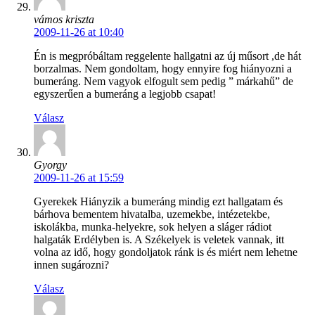
vámos kriszta
2009-11-26 at 10:40
Én is megpróbáltam reggelente hallgatni az új műsort ,de hát
borzalmas. Nem gondoltam, hogy ennyire fog hiányozni a
bumeráng. Nem vagyok elfogult sem pedig ” márkahű” de
egyszerűen a bumeráng a legjobb csapat!
Válasz
Gyorgy
2009-11-26 at 15:59
Gyerekek Hiányzik a bumeráng mindig ezt hallgatam és
bárhova bementem hivatalba, uzemekbe, intézetekbe,
iskolákba, munka-helyekre, sok helyen a sláger rádiot
halgaták Erdélyben is. A Székelyek is veletek vannak, itt
volna az idő, hogy gondoljatok ránk is és miért nem lehetne
innen sugározni?
Válasz