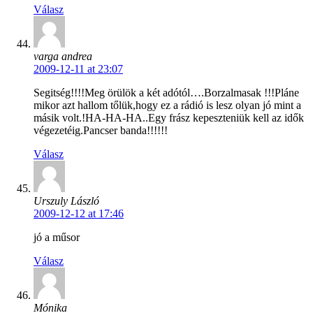
Válasz
varga andrea
2009-12-11 at 23:07
Segitség!!!!Meg örülök a két adótól….Borzalmasak !!!Pláne
mikor azt hallom tőlük,hogy ez a rádió is lesz olyan jó mint a
másik volt.!HA-HA-HA..Egy frász kepeszteniük kell az idők
végezetéig.Pancser banda!!!!!!
Válasz
Urszuly László
2009-12-12 at 17:46
jó a műsor
Válasz
Mónika