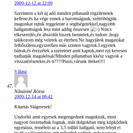
2009-12-12 at 22:09
Szerintem a két új adó minden pillanatát rögzítenetek
kellene,és ha vége ennek a baromságnak, szétröhögjük
magunkat rajtuk reggelente a segítségetekkel,nagyobb
hallgatottságuk lesz mint addig összesen
Nincs
elkeseredés,én abszolút hiszek bennetek,és tudom ,hogy
talákozom még veletek az éterben.Ne hagyjátok magatokat
felbőszíteni,egyszerűen más szinten vagytok.Legyetek
bátrak,és érezzétek a szeretetet amit kaptok,mert ezt kevesen
tudhatják magukénak!Minden pillanatban kkész vagyok a
visszatérésetekre,és ti????Puszi,várunk titeket!!!!
Válasz
Nánásiné Rózsa
2009-12-14 at 08:42
Kitartás Slágeresek!
Undorító amit egyesek megengednek maguknak, most
nagyon összetudtak fognak, más dolgokban meg köpködnek
egymásra, remélem az a 3,5 millió hallgató, nem felejti el
majd a választáskor, mit műveltek velünk, már nagyon