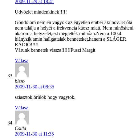
2009-11-29 at 18:41
Üdvözlet mindenkinek!!!!!
Gondolom nem én vagyok az egyetlen ember aki nov.18-óta
nem találja a helyét a frekvencia káosz miatt. Nem minősiteni
akarom a helyzetet,ezt megtették millióan.Nem a 100.4
hiányzik amin hallgattalak benneteket,hanem a SLÁGER
RÁDIÓ!!!!!
Várunk bennetek vissza!!!!!!Puszi Margit
Válasz
blero
2009-11-30 at 08:35
sziasztok.örülök hogy vagytok.
Válasz
Csilla
2009-11-30 at 11:35