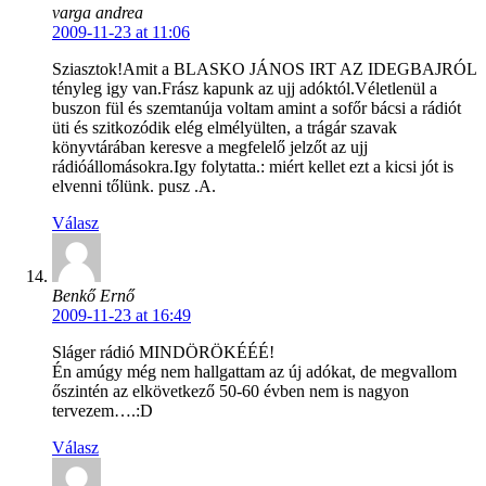
varga andrea
2009-11-23 at 11:06
Sziasztok!Amit a BLASKO JÁNOS IRT AZ IDEGBAJRÓL
tényleg igy van.Frász kapunk az ujj adóktól.Véletlenül a
buszon fül és szemtanúja voltam amint a sofőr bácsi a rádiót
üti és szitkozódik elég elmélyülten, a trágár szavak
könyvtárában keresve a megfelelő jelzőt az ujj
rádióállomásokra.Igy folytatta.: miért kellet ezt a kicsi jót is
elvenni tőlünk. pusz .A.
Válasz
Benkő Ernő
2009-11-23 at 16:49
Sláger rádió MINDÖRÖKÉÉÉ!
Én amúgy még nem hallgattam az új adókat, de megvallom
őszintén az elkövetkező 50-60 évben nem is nagyon
tervezem….:D
Válasz