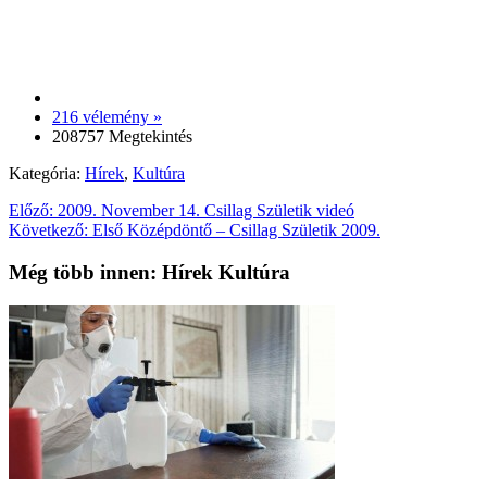
216 vélemény »
208757 Megtekintés
Kategória:
Hírek
,
Kultúra
Előző:
2009. November 14. Csillag Születik videó
Következő:
Első Középdöntő – Csillag Születik 2009.
Még több innen: Hírek Kultúra