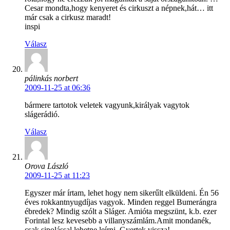
Cesar mondta,hogy kenyeret és cirkuszt a népnek,hát… itt
már csak a cirkusz maradt!
inspi
Válasz
pálinkás norbert
2009-11-25 at 06:36
bármere tartotok veletek vagyunk,királyak vagytok
slágerádió.
Válasz
Orova László
2009-11-25 at 11:23
Egyszer már írtam, lehet hogy nem sikerűlt elküldeni. Én 56
éves rokkantnyugdíjas vagyok. Minden reggel Bumerángra
ébredek? Mindig szólt a Sláger. Amióta megszünt, k.b. ezer
Forintal lesz kevesebb a villanyszámlám.Amit mondanék,
csak sipolással lehetne leírni. Gyertek vissza!