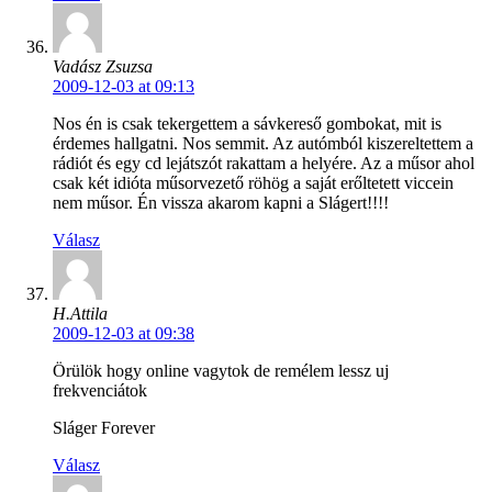
Vadász Zsuzsa
2009-12-03 at 09:13
Nos én is csak tekergettem a sávkereső gombokat, mit is
érdemes hallgatni. Nos semmit. Az autómból kiszereltettem a
rádiót és egy cd lejátszót rakattam a helyére. Az a műsor ahol
csak két idióta műsorvezető röhög a saját erőltetett viccein
nem műsor. Én vissza akarom kapni a Slágert!!!!
Válasz
H.Attila
2009-12-03 at 09:38
Örülök hogy online vagytok de remélem lessz uj
frekvenciátok
Sláger Forever
Válasz