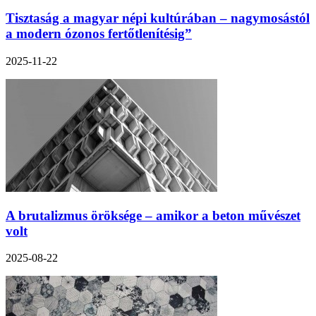
Tisztaság a magyar népi kultúrában – nagymosástól
a modern ózonos fertőtlenítésig”
2025-11-22
A brutalizmus öröksége – amikor a beton művészet
volt
2025-08-22