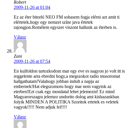
Robert
2009-11-26 at 01:04
Ez az éter bitorló NEO FM sohasem fogja elérni azt amit ti
elértetek,hogy egy nemzet színe java értetek
rajongjon.Remélem egyszer viszont hallunk az éterben is.
Válasz
Zani
2009-11-26 at 07:54
En kulfoldon tartozkodom mar egy eve es nagyon jo volt itt is
reggelente arra ebredni hogy,a megszokot radio musoromat
hallgathatam!Valahogy jobban indult a napja az
embernek!Hat elegszomoru hogy mar nem vagytok az
eterben!Ezt csak egy mondatal lehet jelemezni! Ez mind
Magyarorszagra jelemzo undorito dolog ami kishazankban
folyik MINDEN A POLITIKA Szoritok ertetek es veletek
vagyok!!!!! Nem adjuk fel!!!!
Válasz