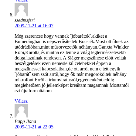
szedresferi
2009-11-21 at 16:07
Még szerencse hogy vannak ˝jóbarátok˝,akiket a
Bumerángban is népszerűsítettek Bocsiék.Most ott űlnek az
utódrádióban,mint műsorvezetők néhányan,Ganxta,Winkler
Robi,Karotta,és mintha ez lenne a világ legtermészetesebb
dolga,lazulnak rendesen. A Sláger megszünése elött voltak
beszélgetések ezen nemeslelkű celebekkel éppen a
megszünessel kapcsolatban,de ott arról nem ejtett egyik
˝jóbarát˝ sem szót arról,hogy ők már megörököltek néhány
mikrofont.Erről a triumvirátusról,egyénenként,eddig
meglehetősen jó jellemképet kreáltam magamnak.Mostantól
ezt újraformattálom.
Válasz
Papp Ilona
2009-11-21 at 22:05