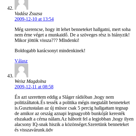
Vadász Zsuzsa
2009-12-10 at 13:54
Még szerencse, hogy itt lehet benneteket hallgatni, mert soha
nem érne véget a munkaidő. De a szöveges rész is hiányzik!
Mikor jöttök vissza??? MIndenki!
Boldogabb karácsonyt mindenkinek!
Válasz
Weisz Magdolna
2009-12-11 at 08:58
Én azt szerettem eddig a Sláger rádióban ,hogy nem
politizáltatok.És tessék a politika mégis megtalált benneteket
is.Gusztustalan az új müsor csak 5 percig hallgattam tegnap
de amikor az ország aznapi legnagyobb bunkóját keresték
elszakadt a cérna nálam.Az háborit fel a legjobban ,hogy ilyen
alacsony IQ-snak hiszik a közönséget.Szeretünk benneteket
és visszavárunk.üdv