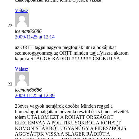
Válasz
iceman66686
2009-11-25 at 12:14
az ORTT tagjai nagyon megfogják ütni a bokájukat
szomoroggyonmeg az ORTT minden tagja.Vissza akarom
kapni a SLÁGGR RÁDIÓT!!!!!!!!!!!!! CSŐKUTYA
Válasz
iceman66686
2009-11-25 at 12:39
23éves vagyok nemjárok docóba.Minden reggel a
bumerángot halgattam 5éven keresztül és ezt most elvették
tőlem UTÁLOM EZT A ROHATT ORSZÁGOT
ELEGEMVAN A POLITIKUSOKBÓL A ROHATT
KOMONISTÁKBÓL UGYANÚGY A FIDESZBŐLIS
AGGYÁTOK VISSA A SLÁGER RÁDIÓT A