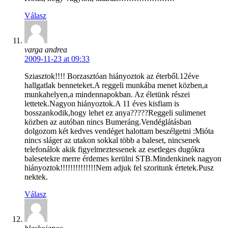
Válasz
varga andrea
2009-11-23 at 09:33
Sziasztok!!!! Borzasztóan hiányoztok az éterből.12éve
hallgatlak benneteket.A reggeli munkába menet közben,a
munkahelyen,a mindennapokban. Az életünk részei
lettetek.Nagyon hiányoztok.A 11 éves kisfiam is
bosszankodik,hogy lehet ez anya?????Reggeli sulimenet
közben az autóban nincs Bumeráng.Vendéglátásban
dolgozom két kedves vendéget halottam beszélgetni :Mióta
nincs sláger az utakon sokkal több a baleset, nincsenek
telefonálok akik figyelmeztessenek az esetleges dugókra
balesetekre merre érdemes kerülni STB.Mindenkinek nagyon
hiányoztok!!!!!!!!!!!!!!Nem adjuk fel szoritunk értetek.Pusz
nektek.
Válasz