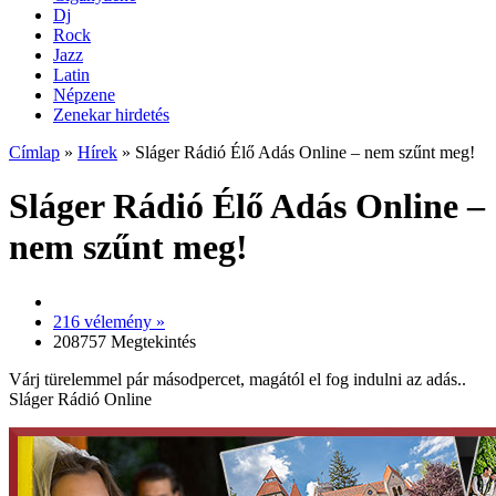
Dj
Rock
Jazz
Latin
Népzene
Zenekar hirdetés
Címlap
»
Hírek
»
Sláger Rádió Élő Adás Online – nem szűnt meg!
Sláger Rádió Élő Adás Online –
nem szűnt meg!
216 vélemény »
208757 Megtekintés
Várj türelemmel pár másodpercet, magától el fog indulni az adás..
Sláger Rádió Online