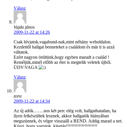
Válasz
Vajda jános
2009-11-22 at 14:26
Csak hívjatok,vagabund-nak,mint néhány weboldalon.
Kezdettől hallgat benneteket a családom és már ti is azzá
váltatok.
Ezért nagyon örültünk,hogy egyben maradt a család !
Reméljük,minél előbb az éter is megtelik veletek újból.
ÜDV:VAGA
Válasz
zora
2009-11-22 at 14:34
Az új adók…….nos két perc elég volt, hallgathatatlan, ha
ilyen felkészültek lesznek, akkor hallgatók hiányában
megszünnek, és végre visszaáll a REND. Addig marad a net.
Köszi, hogy vagytok, kitartás!!!!!!!!!!!!!!!!!!!!!!