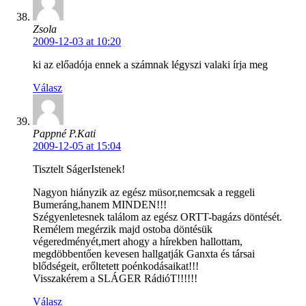
Zsola
2009-12-03 at 10:20
ki az előadója ennek a számnak légyszi valaki írja meg
Válasz
Pappné P.Kati
2009-12-05 at 15:04
Tisztelt SágerIstenek!
Nagyon hiányzik az egész müsor,nemcsak a reggeli
Bumeráng,hanem MINDEN!!!
Szégyenletesnek találom az egész ORTT-bagázs döntését.
Remélem megérzik majd ostoba döntésük
végeredményét,mert ahogy a hírekben hallottam,
megdöbbentően kevesen hallgatják Ganxta és társai
blődségeit, erőltetett poénkodásaikat!!!
Visszakérem a SLÁGER RádióT!!!!!!
Válasz