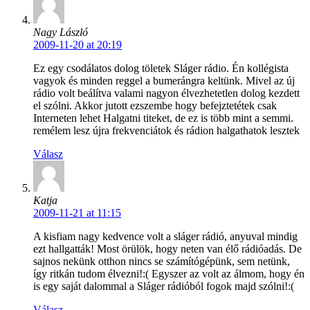
Nagy László
2009-11-20 at 20:19
Ez egy csodálatos dolog töletek Sláger rádio. Én kollégista
vagyok és minden reggel a bumerángra keltünk. Mivel az új
rádio volt beálítva valami nagyon élvezhetetlen dolog kezdett
el szólni. Akkor jutott ezszembe hogy befejztetétek csak
Interneten lehet Halgatni titeket, de ez is több mint a semmi.
remélem lesz újra frekvenciátok és rádion halgathatok lesztek
Válasz
Katja
2009-11-21 at 11:15
A kisfiam nagy kedvence volt a sláger rádió, anyuval mindig
ezt hallgatták! Most örülök, hogy neten van élő rádióadás. De
sajnos nekünk otthon nincs se számítógépünk, sem netünk,
így ritkán tudom élvezni!:( Egyszer az volt az álmom, hogy én
is egy saját dalommal a Sláger rádióból fogok majd szólni!:(
Válasz