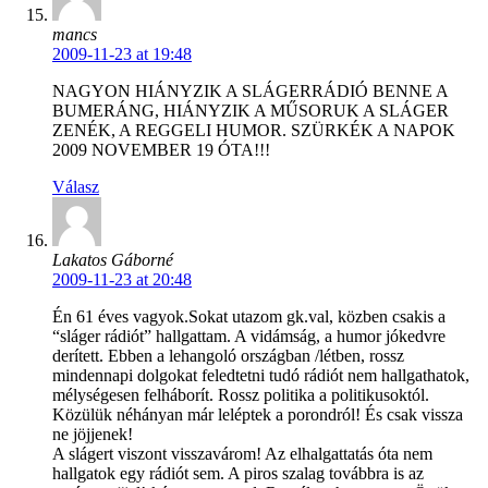
mancs
2009-11-23 at 19:48
NAGYON HIÁNYZIK A SLÁGERRÁDIÓ BENNE A
BUMERÁNG, HIÁNYZIK A MŰSORUK A SLÁGER
ZENÉK, A REGGELI HUMOR. SZÜRKÉK A NAPOK
2009 NOVEMBER 19 ÓTA!!!
Válasz
Lakatos Gáborné
2009-11-23 at 20:48
Én 61 éves vagyok.Sokat utazom gk.val, közben csakis a
“sláger rádiót” hallgattam. A vidámság, a humor jókedvre
derített. Ebben a lehangoló országban /létben, rossz
mindennapi dolgokat feledtetni tudó rádiót nem hallgathatok,
mélységesen felháborít. Rossz politika a politikusoktól.
Közülük néhányan már leléptek a porondról! És csak vissza
ne jöjjenek!
A slágert viszont visszavárom! Az elhalgattatás óta nem
hallgatok egy rádiót sem. A piros szalag továbbra is az