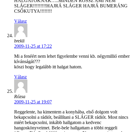
HALGATÓKNAK…..MINDEN ROSSZ AMI NEM
SLÁGER!!!!!!!!!HAJRÁ SLÁGER HAJRÁ BUMERÁNG
CSŐKUTYA!!!!!!!!
Válasz
brekli
2009-11-25 at 17:22
Mi a fenéért nem lehet figyelembe venni kb. négymillió ember
kívánságát???
köszi hogy legalább itt halgat hatom.
Válasz
Rózsa
2009-11-25 at 19:07
Reggelente, ha kimentem a konyhába, első dolgom volt
bekapcsolni a rádiót, beállítani a SLÁGER rádiót. Most nincs
miért bekapcsolni, inkább hallgatom a kedvenc
hangoskönyveimet. Bele-bele hallgattam a többi reggeli