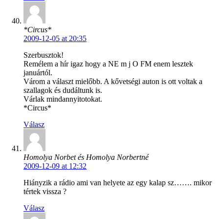
*Circus*
2009-12-05 at 20:35
Szerbusztok!
Remélem a hír igaz hogy a NE m j O FM enem lesztek
januártól.
Várom a választ mielőbb. A kővetségi auton is ott voltak a
szallagok és dudáltunk is.
Várlak mindannyitotokat.
*Circus*
Válasz
Homolya Norbet és Homolya Norbertné
2009-12-09 at 12:32
Hiányzik a rádio ami van helyete az egy kalap sz……. mikor
tértek vissza ?
Válasz