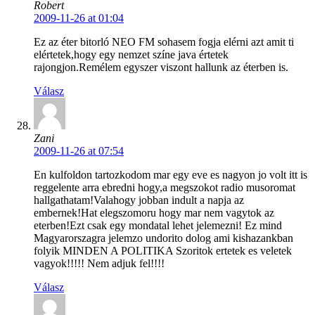
Robert
2009-11-26 at 01:04
Ez az éter bitorló NEO FM sohasem fogja elérni azt amit ti
elértetek,hogy egy nemzet színe java értetek
rajongjon.Remélem egyszer viszont hallunk az éterben is.
Válasz
Zani
2009-11-26 at 07:54
En kulfoldon tartozkodom mar egy eve es nagyon jo volt itt is
reggelente arra ebredni hogy,a megszokot radio musoromat
hallgathatam!Valahogy jobban indult a napja az
embernek!Hat elegszomoru hogy mar nem vagytok az
eterben!Ezt csak egy mondatal lehet jelemezni! Ez mind
Magyarorszagra jelemzo undorito dolog ami kishazankban
folyik MINDEN A POLITIKA Szoritok ertetek es veletek
vagyok!!!!! Nem adjuk fel!!!!
Válasz