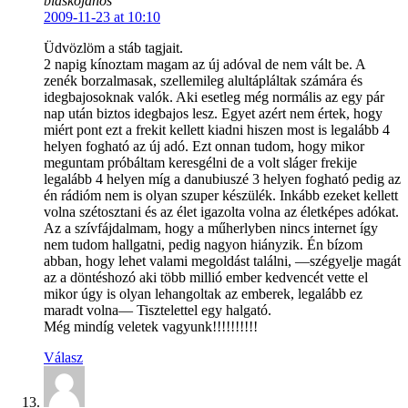
blaskojanos
2009-11-23 at 10:10
Üdvözlöm a stáb tagjait.
2 napig kínoztam magam az új adóval de nem vált be. A
zenék borzalmasak, szellemileg alultápláltak számára és
idegbajosoknak valók. Aki esetleg még normális az egy pár
nap után biztos idegbajos lesz. Egyet azért nem értek, hogy
miért pont ezt a frekit kellett kiadni hiszen most is legalább 4
helyen fogható az új adó. Ezt onnan tudom, hogy mikor
meguntam próbáltam keresgélni de a volt sláger frekije
legalább 4 helyen míg a danubiuszé 3 helyen fogható pedig az
én rádióm nem is olyan szuper készülék. Inkább ezeket kellett
volna szétosztani és az élet igazolta volna az életképes adókat.
Az a szívfájdalmam, hogy a műherlyben nincs internet így
nem tudom hallgatni, pedig nagyon hiányzik. Én bízom
abban, hogy lehet valami megoldást találni, —szégyelje magát
az a döntéshozó aki több millió ember kedvencét vette el
mikor úgy is olyan lehangoltak az emberek, legalább ez
maradt volna— Tisztelettel egy halgató.
Még mindíg veletek vagyunk!!!!!!!!!!
Válasz