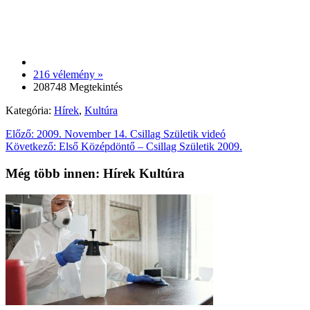
216 vélemény »
208748 Megtekintés
Kategória:
Hírek
,
Kultúra
Előző:
2009. November 14. Csillag Születik videó
Következő:
Első Középdöntő – Csillag Születik 2009.
Még több innen: Hírek Kultúra