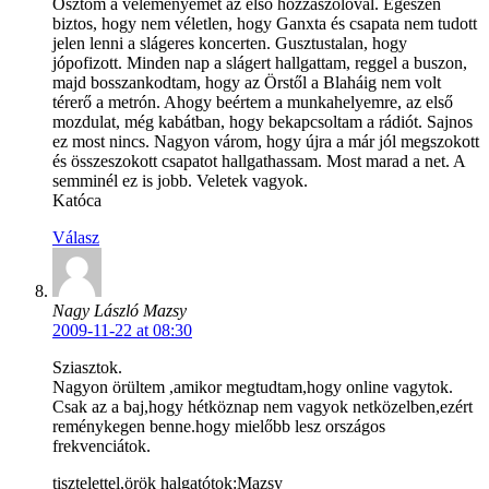
Osztom a véleményemet az első hozzászólóval. Egészen
biztos, hogy nem véletlen, hogy Ganxta és csapata nem tudott
jelen lenni a slágeres koncerten. Gusztustalan, hogy
jópofizott. Minden nap a slágert hallgattam, reggel a buszon,
majd bosszankodtam, hogy az Örstől a Blaháig nem volt
térerő a metrón. Ahogy beértem a munkahelyemre, az első
mozdulat, még kabátban, hogy bekapcsoltam a rádiót. Sajnos
ez most nincs. Nagyon várom, hogy újra a már jól megszokott
és összeszokott csapatot hallgathassam. Most marad a net. A
semminél ez is jobb. Veletek vagyok.
Katóca
Válasz
Nagy László Mazsy
2009-11-22 at 08:30
Sziasztok.
Nagyon örültem ,amikor megtudtam,hogy online vagytok.
Csak az a baj,hogy hétköznap nem vagyok netközelben,ezért
reménykegen benne.hogy mielőbb lesz országos
frekvenciátok.
tisztelettel,örök halgatótok:Mazsy