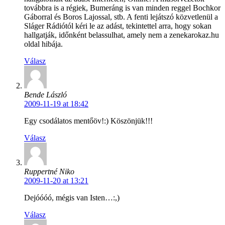
továbbra is a régiek, Bumeráng is van minden reggel Bochkor
Gáborral és Boros Lajossal, stb. A fenti lejátszó közvetlenül a
Sláger Rádiótól kéri le az adást, tekintettel arra, hogy sokan
hallgatják, időnként belassulhat, amely nem a zenekarokaz.hu
oldal hibája.
Válasz
Bende László
2009-11-19 at 18:42
Egy csodálatos mentőöv!:) Köszönjük!!!
Válasz
Ruppertné Niko
2009-11-20 at 13:21
Dejóóóó, mégis van Isten…:,)
Válasz