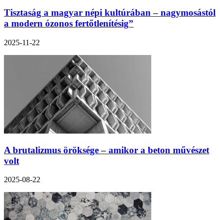
Tisztaság a magyar népi kultúrában – nagymosástól
a modern ózonos fertőtlenítésig”
2025-11-22
A brutalizmus öröksége – amikor a beton művészet
volt
2025-08-22