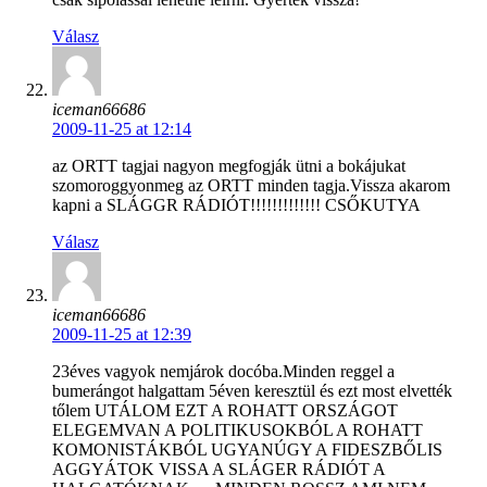
Válasz
iceman66686
2009-11-25 at 12:14
az ORTT tagjai nagyon megfogják ütni a bokájukat
szomoroggyonmeg az ORTT minden tagja.Vissza akarom
kapni a SLÁGGR RÁDIÓT!!!!!!!!!!!!! CSŐKUTYA
Válasz
iceman66686
2009-11-25 at 12:39
23éves vagyok nemjárok docóba.Minden reggel a
bumerángot halgattam 5éven keresztül és ezt most elvették
tőlem UTÁLOM EZT A ROHATT ORSZÁGOT
ELEGEMVAN A POLITIKUSOKBÓL A ROHATT
KOMONISTÁKBÓL UGYANÚGY A FIDESZBŐLIS
AGGYÁTOK VISSA A SLÁGER RÁDIÓT A