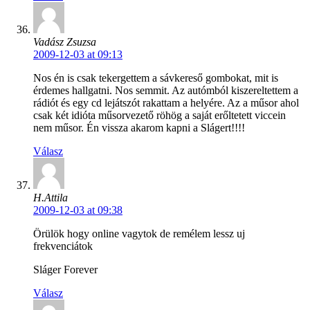
Vadász Zsuzsa
2009-12-03 at 09:13
Nos én is csak tekergettem a sávkereső gombokat, mit is
érdemes hallgatni. Nos semmit. Az autómból kiszereltettem a
rádiót és egy cd lejátszót rakattam a helyére. Az a műsor ahol
csak két idióta műsorvezető röhög a saját erőltetett viccein
nem műsor. Én vissza akarom kapni a Slágert!!!!
Válasz
H.Attila
2009-12-03 at 09:38
Örülök hogy online vagytok de remélem lessz uj
frekvenciátok
Sláger Forever
Válasz