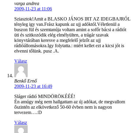
varga andrea
2009-11-23 at 11:06
Sziasztok!Amit a BLASKO JÁNOS IRT AZ IDEGBAJRÓL
tényleg igy van.Frász kapunk az ujj adóktól.Véletlenül a
buszon fül és szemtanúja voltam amint a sofőr bácsi a rádiót
üti és szitkozódik elég elmélyülten, a trágár szavak
könyvtárában keresve a megfelelő jelzőt az ujj
rádióállomásokra.Igy folytatta.: miért kellet ezt a kicsi jót is
elvenni tőlünk. pusz .A.
Válasz
Benkő Ernő
2009-11-23 at 16:49
Sláger rádió MINDÖRÖKÉÉÉ!
Én amúgy még nem hallgattam az új adókat, de megvallom
őszintén az elkövetkező 50-60 évben nem is nagyon
tervezem….:D
Válasz