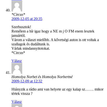
*Circus*
2009-12-05 at 20:35
Szerbusztok!
Remélem a hír igaz hogy a NE m j O FM enem lesztek
januártól.
Várom a választ mielőbb. A kővetségi auton is ott voltak a
szallagok és dudáltunk is.
Várlak mindannyitotokat.
*Circus*
Válasz
Homolya Norbet és Homolya Norbertné
2009-12-09 at 12:32
Hiányzik a rádio ami van helyete az egy kalap sz……. mikor
tértek vissza ?
Válasz