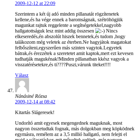
2009-12-12 at 22:09
Szerintem a két új adó minden pillanatát rögzítenetek
kellene,és ha vége ennek a baromságnak, szétröhögjük
magunkat rajtuk reggelente a segítségetekkel,nagyobb
hallgatottságuk lesz mint addig összesen
Nincs
elkeseredés,én abszolút hiszek bennetek,és tudom ,hogy
talákozom még veletek az éterben.Ne hagyjátok magatokat
felbőszíteni,egyszerűen más szinten vagytok.Legyetek
bátrak,és érezzétek a szeretetet amit kaptok,mert ezt kevesen
tudhatják magukénak!Minden pillanatban kkész vagyok a
visszatérésetekre,és ti????Puszi,várunk titeket!!!!
Válasz
Nánásiné Rózsa
2009-12-14 at 08:42
Kitartás Slágeresek!
Undorító amit egyesek megengednek maguknak, most
nagyon összetudtak fognak, más dolgokban meg köpködnek
egymásra, remélem az a 3,5 millió hallgató, nem felejti el
majd a választáskor, mit műveltek velünk, már nagyon