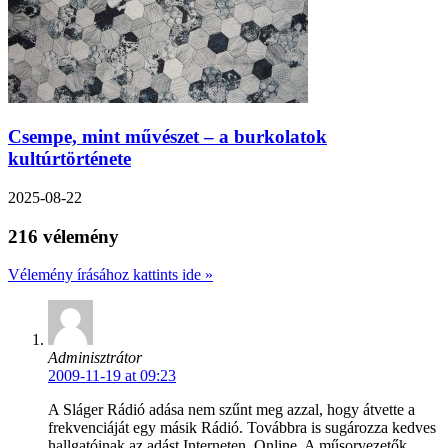
Csempe, mint művészet – a burkolatok
kultúrtörténete
2025-08-22
216 vélemény
Vélemény írásához kattints ide »
Adminisztrátor
2009-11-19 at 09:23
A Sláger Rádió adása nem szűnt meg azzal, hogy átvette a
frekvenciáját egy másik Rádió. Továbbra is sugározza kedves
hallgatóinak az adást Interneten, Online. A műsorvezetők