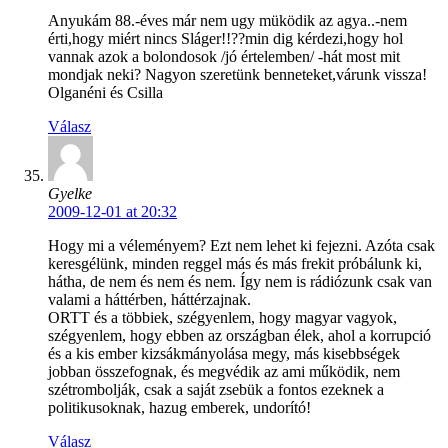
Anyukám 88.-éves már nem ugy müködik az agya..-nem
érti,hogy miért nincs Sláger!!??min dig kérdezi,hogy hol
vannak azok a bolondosok /jó értelemben/ -hát most mit
mondjak neki? Nagyon szeretünk benneteket,várunk vissza!
Olganéni és Csilla
Válasz
Gyelke
2009-12-01 at 20:32
Hogy mi a véleményem? Ezt nem lehet ki fejezni. Azóta csak
keresgélünk, minden reggel más és más frekit próbálunk ki,
hátha, de nem és nem és nem. Így nem is rádiózunk csak van
valami a háttérben, háttérzajnak.
ORTT és a többiek, szégyenlem, hogy magyar vagyok,
szégyenlem, hogy ebben az országban élek, ahol a korrupció
és a kis ember kizsákmányolása megy, más kisebbségek
jobban összefognak, és megvédik az ami működik, nem
szétrombolják, csak a saját zsebük a fontos ezeknek a
politikusoknak, hazug emberek, undorító!
Válasz