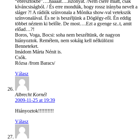
“ébresztőkbe”….háááát….iszonyat. /Nem csere miatt, csak
kíváncsiságból. / És erre mondták, hogy rossz irányba nevelt a
sláger ?! A rádiók színvonala a Mónika show-val vetekszik
színvonalával. És ne is beszéljünk a Döglégy-ről. Én eddig
többet néztem ki belőle. De most….Ezt a gyenge sz..t, amit
előad…?!
Boros, Voga, Bocsi: soha nem beszéltünk, de nagyon
hiányoztok. Remélem, nem sokáig kell nélkülözni
Benneteket.
Imádom Márta Nénit is.
Csók.
Rózsa /from Baracs/
Válasz
Albrecht Kornél
2009-11-25 at 19:39
Hiányoztok!!!!!!!!!!
Válasz