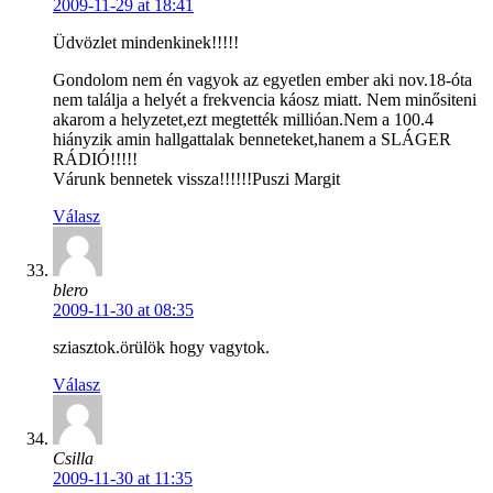
2009-11-29 at 18:41
Üdvözlet mindenkinek!!!!!
Gondolom nem én vagyok az egyetlen ember aki nov.18-óta
nem találja a helyét a frekvencia káosz miatt. Nem minősiteni
akarom a helyzetet,ezt megtették millióan.Nem a 100.4
hiányzik amin hallgattalak benneteket,hanem a SLÁGER
RÁDIÓ!!!!!
Várunk bennetek vissza!!!!!!Puszi Margit
Válasz
blero
2009-11-30 at 08:35
sziasztok.örülök hogy vagytok.
Válasz
Csilla
2009-11-30 at 11:35