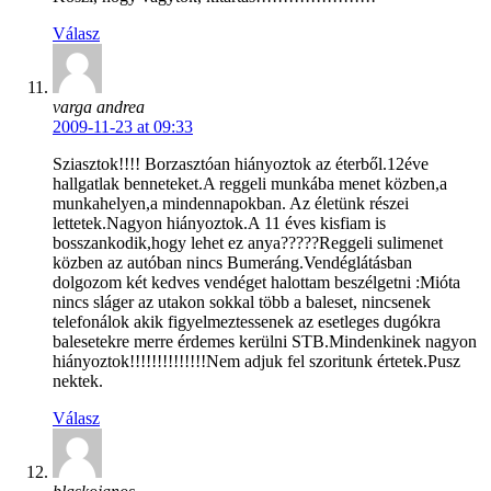
Válasz
varga andrea
2009-11-23 at 09:33
Sziasztok!!!! Borzasztóan hiányoztok az éterből.12éve
hallgatlak benneteket.A reggeli munkába menet közben,a
munkahelyen,a mindennapokban. Az életünk részei
lettetek.Nagyon hiányoztok.A 11 éves kisfiam is
bosszankodik,hogy lehet ez anya?????Reggeli sulimenet
közben az autóban nincs Bumeráng.Vendéglátásban
dolgozom két kedves vendéget halottam beszélgetni :Mióta
nincs sláger az utakon sokkal több a baleset, nincsenek
telefonálok akik figyelmeztessenek az esetleges dugókra
balesetekre merre érdemes kerülni STB.Mindenkinek nagyon
hiányoztok!!!!!!!!!!!!!!Nem adjuk fel szoritunk értetek.Pusz
nektek.
Válasz