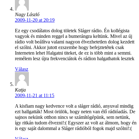
Nagy László
2009-11-20 at 20:19
Ez egy csodálatos dolog töletek Sláger rádio. Én kollégista
vagyok és minden reggel a bumerángra keltünk. Mivel az új
rádio volt beálítva valami nagyon élvezhetetlen dolog kezdett
el szólni. Akkor jutott ezszembe hogy befejztetétek csak
Interneten lehet Halgatni titeket, de ez is több mint a semmi.
remélem lesz újra frekvenciátok és rádion halgathatok lesztek
Válasz
Katja
2009-11-21 at 11:15
A kisfiam nagy kedvence volt a sláger rádió, anyuval mindig
ezt hallgatták! Most örülök, hogy neten van élő rádióadás. De
sajnos nekünk otthon nincs se számítógépünk, sem netünk,
így ritkán tudom élvezni!:( Egyszer az volt az álmom, hogy én
is egy saját dalommal a Sláger rádióból fogok majd szólni!:(
Válasz