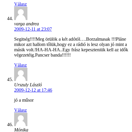
Válasz
varga andrea
2009-12-11 at 23:07
Segitség!!!!Meg örülök a két adótól….Borzalmasak !!!Pláne
mikor azt hallom tőlük,hogy ez a rádió is lesz olyan jó mint a
másik volt.!HA-HA-HA..Egy frász kepeszteniük kell az idők
végezetéig.Pancser banda!!!!!!
Válasz
Urszuly László
2009-12-12 at 17:46
jó a műsor
Válasz
Mónika