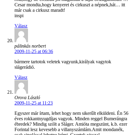
Cesar mondta,hogy kenyeret és cirkuszt a népnek,hát… itt
már csak a cirkusz maradt!
inspi
Válasz
pálinkás norbert
2009-11-25 at 06:36
bármere tartotok veletek vagyunk,királyak vagytok
slágerádió.
Válasz
Orova László
2009-11-25 at 11:23
Egyszer már írtam, lehet hogy nem sikerűlt elküldeni. Én 56
éves rokkantnyugdíjas vagyok. Minden reggel Bumerángra
ébredek? Mindig szólt a Sláger. Amióta megszünt, k.b. ezer
Forintal lesz kevesebb a villanyszámlám.Amit mondanék,
csak sipolással lehetne leírni. Gyertek vissza!