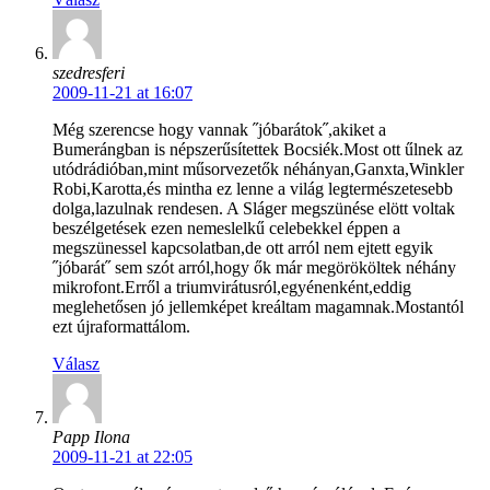
szedresferi
2009-11-21 at 16:07
Még szerencse hogy vannak ˝jóbarátok˝,akiket a
Bumerángban is népszerűsítettek Bocsiék.Most ott űlnek az
utódrádióban,mint műsorvezetők néhányan,Ganxta,Winkler
Robi,Karotta,és mintha ez lenne a világ legtermészetesebb
dolga,lazulnak rendesen. A Sláger megszünése elött voltak
beszélgetések ezen nemeslelkű celebekkel éppen a
megszünessel kapcsolatban,de ott arról nem ejtett egyik
˝jóbarát˝ sem szót arról,hogy ők már megörököltek néhány
mikrofont.Erről a triumvirátusról,egyénenként,eddig
meglehetősen jó jellemképet kreáltam magamnak.Mostantól
ezt újraformattálom.
Válasz
Papp Ilona
2009-11-21 at 22:05