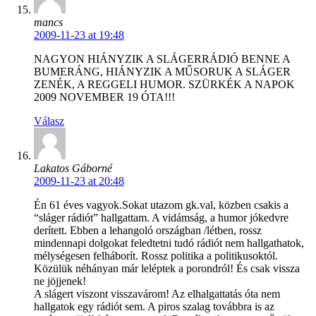
mancs
2009-11-23 at 19:48
NAGYON HIÁNYZIK A SLÁGERRÁDIÓ BENNE A
BUMERÁNG, HIÁNYZIK A MŰSORUK A SLÁGER
ZENÉK, A REGGELI HUMOR. SZÜRKÉK A NAPOK
2009 NOVEMBER 19 ÓTA!!!
Válasz
Lakatos Gáborné
2009-11-23 at 20:48
Én 61 éves vagyok.Sokat utazom gk.val, közben csakis a
“sláger rádiót” hallgattam. A vidámság, a humor jókedvre
derített. Ebben a lehangoló országban /létben, rossz
mindennapi dolgokat feledtetni tudó rádiót nem hallgathatok,
mélységesen felháborít. Rossz politika a politikusoktól.
Közülük néhányan már leléptek a porondról! És csak vissza
ne jöjjenek!
A slágert viszont visszavárom! Az elhalgattatás óta nem
hallgatok egy rádiót sem. A piros szalag továbbra is az