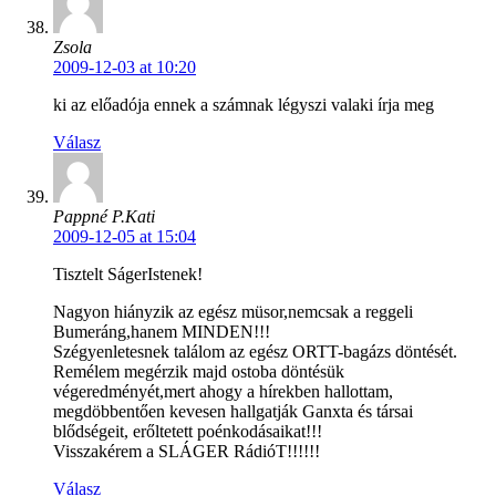
Zsola
2009-12-03 at 10:20
ki az előadója ennek a számnak légyszi valaki írja meg
Válasz
Pappné P.Kati
2009-12-05 at 15:04
Tisztelt SágerIstenek!
Nagyon hiányzik az egész müsor,nemcsak a reggeli
Bumeráng,hanem MINDEN!!!
Szégyenletesnek találom az egész ORTT-bagázs döntését.
Remélem megérzik majd ostoba döntésük
végeredményét,mert ahogy a hírekben hallottam,
megdöbbentően kevesen hallgatják Ganxta és társai
blődségeit, erőltetett poénkodásaikat!!!
Visszakérem a SLÁGER RádióT!!!!!!
Válasz