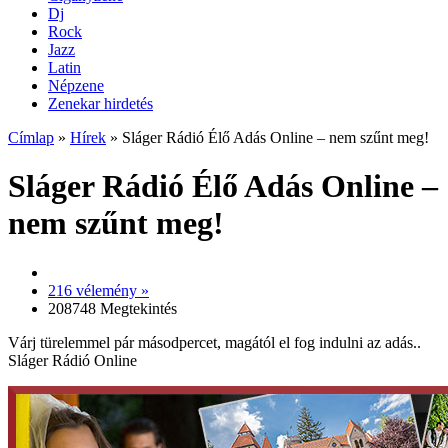
Dj
Rock
Jazz
Latin
Népzene
Zenekar hirdetés
Címlap
»
Hírek
»
Sláger Rádió Élő Adás Online – nem szűnt meg!
Sláger Rádió Élő Adás Online –
nem szűnt meg!
216 vélemény »
208748 Megtekintés
Várj türelemmel pár másodpercet, magától el fog indulni az adás..
Sláger Rádió Online