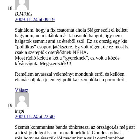
B.Miklós
2009-11-24 at 09:19
Sajnálom, hogy a fix csatornát ahola Sláger szólt el kellett
hagynom, nem találok másik hasonló hangot , igy nem
halgatok semmit ami az éterből szól. Ez az ország egy kis
“politikus” csoport játékszere. Ez volt régen, de ez most is,
csak a szereplők cserélődnek NÉHA.
Most rádió kelett a két a “gyereknek”, ez volt a közös
kívánságuk. Megszerezték!!!
Remélem tavasszal véleményt mondunk erről és kellően
eltanácsoljuk a jelenlegi politika szereplőket a porondról.
Válasz
inspi
2009-11-24 at 22:40
Szemét kommunista banda,tönkreteszi az országot,és még azt
a kicsi jó dolgot is ami maradt nekünk! Gondoskodnak
róla,hogy ne érezzük jól magunkat a saját országunkban. …