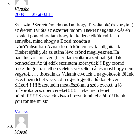
Vivuska
2009-11-29 at 03:11
Sziasztok!Szeretném elmondani hogy Ti voltatok( és vagytok)
az életem !Mióta az eszemet tudom Titeket hallgattalak,és én
is sokat gondolkodtam hogy kit kellene elküldeni k…a
annyába, mind ahogy a Bocsi mondta a
“záró”műsorban.Aznap lese feküdtem csak hallgattalak
Titeket éjfélig ,és az utána lévő csönd megilyesztett.Ha
bánatos voltam azért ,ha vidám voltam azért hallgattalak
benneteket.Az új adók szerintem szörnyüek!!!Egy csomó
rossz dolgot az életben veletek vészeltem át és most hogy nem
vagytok…….borzalmas.Valamit elvettek a nagyokosok tőlünk
és ezt nem lehet visszaadni ugyefogyott adókkal.4ever
Sláger!!!!!!!!Szeretném megköszönni a szép éveket ,a jó
műsorokat,a szuper zenéket!!!!!!Titeket nem lehet
pótolni!!!!!!!Siessetek vissza hozzánk minél előbb!!Thank
you for the music
Válasz
Morgó