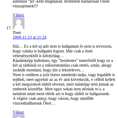
autómon “jel’-ként megmarad. Remélem hamarosan Önök
visszajönnek!!!
Válasz
Tomi
2009-11-23 at 21:24
Hát… Ez a két uj adó nem is hallgattam és nem is tervezem,
hogy valaha is hallgatni fogom. Már csak a fenti
véleményekből is kifolyólag…
Ráadásképp hallottam, egy “benfentes” ismerőstől hogy ez a
két uj rádiónál ez a műsorstruktúra csak etetés, aztán, ahogy
szokták mondani, hogy jön a feketeleves…
Nem is említem a szót biztos mindenki tudja, vagy legalább is
sejtheti, mert ugyebár az az év ami következik, e célból kellett
a két megszokott rádiót elvenni, mert másképp nem jutnak az
emberek közelébe. Mert ugye sokan nem nézünk tv-t, a
tartalom miatt most elérik azt is hogy rádiót se hallgassunk.
A végére csak annyi, hogy várom, hogy mielőbb
viszonthallhassuk Őket…
Válasz