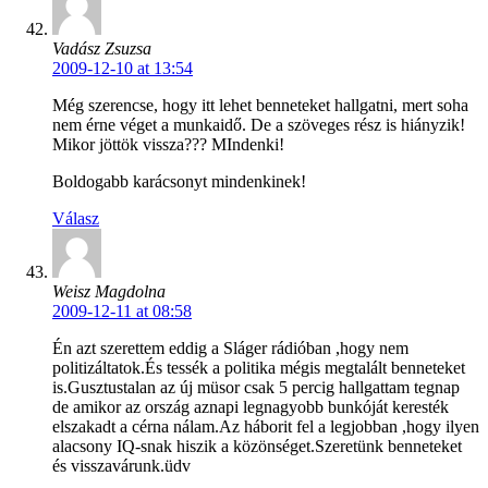
Vadász Zsuzsa
2009-12-10 at 13:54
Még szerencse, hogy itt lehet benneteket hallgatni, mert soha
nem érne véget a munkaidő. De a szöveges rész is hiányzik!
Mikor jöttök vissza??? MIndenki!
Boldogabb karácsonyt mindenkinek!
Válasz
Weisz Magdolna
2009-12-11 at 08:58
Én azt szerettem eddig a Sláger rádióban ,hogy nem
politizáltatok.És tessék a politika mégis megtalált benneteket
is.Gusztustalan az új müsor csak 5 percig hallgattam tegnap
de amikor az ország aznapi legnagyobb bunkóját keresték
elszakadt a cérna nálam.Az háborit fel a legjobban ,hogy ilyen
alacsony IQ-snak hiszik a közönséget.Szeretünk benneteket
és visszavárunk.üdv