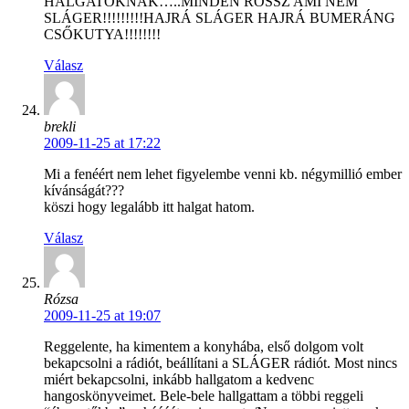
HALGATÓKNAK…..MINDEN ROSSZ AMI NEM
SLÁGER!!!!!!!!!HAJRÁ SLÁGER HAJRÁ BUMERÁNG
CSŐKUTYA!!!!!!!!
Válasz
brekli
2009-11-25 at 17:22
Mi a fenéért nem lehet figyelembe venni kb. négymillió ember
kívánságát???
köszi hogy legalább itt halgat hatom.
Válasz
Rózsa
2009-11-25 at 19:07
Reggelente, ha kimentem a konyhába, első dolgom volt
bekapcsolni a rádiót, beállítani a SLÁGER rádiót. Most nincs
miért bekapcsolni, inkább hallgatom a kedvenc
hangoskönyveimet. Bele-bele hallgattam a többi reggeli