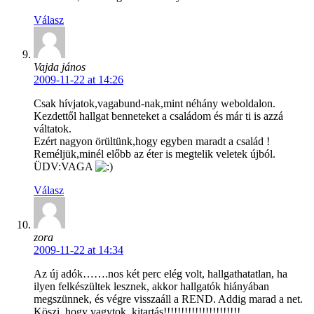
Válasz
Vajda jános
2009-11-22 at 14:26
Csak hívjatok,vagabund-nak,mint néhány weboldalon.
Kezdettől hallgat benneteket a családom és már ti is azzá
váltatok.
Ezért nagyon örültünk,hogy egyben maradt a család !
Reméljük,minél előbb az éter is megtelik veletek újból.
ÜDV:VAGA
Válasz
zora
2009-11-22 at 14:34
Az új adók…….nos két perc elég volt, hallgathatatlan, ha
ilyen felkészültek lesznek, akkor hallgatók hiányában
megszünnek, és végre visszaáll a REND. Addig marad a net.
Köszi, hogy vagytok, kitartás!!!!!!!!!!!!!!!!!!!!!!