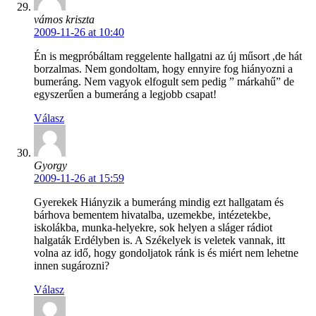
vámos kriszta
2009-11-26 at 10:40
Én is megpróbáltam reggelente hallgatni az új műsort ,de hát
borzalmas. Nem gondoltam, hogy ennyire fog hiányozni a
bumeráng. Nem vagyok elfogult sem pedig ” márkahű” de
egyszerűen a bumeráng a legjobb csapat!
Válasz
Gyorgy
2009-11-26 at 15:59
Gyerekek Hiányzik a bumeráng mindig ezt hallgatam és
bárhova bementem hivatalba, uzemekbe, intézetekbe,
iskolákba, munka-helyekre, sok helyen a sláger rádiot
halgaták Erdélyben is. A Székelyek is veletek vannak, itt
volna az idő, hogy gondoljatok ránk is és miért nem lehetne
innen sugározni?
Válasz