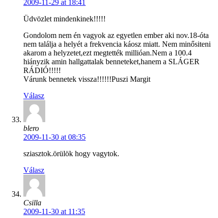
2009-11-29 at 18:41
Üdvözlet mindenkinek!!!!!
Gondolom nem én vagyok az egyetlen ember aki nov.18-óta
nem találja a helyét a frekvencia káosz miatt. Nem minősiteni
akarom a helyzetet,ezt megtették millióan.Nem a 100.4
hiányzik amin hallgattalak benneteket,hanem a SLÁGER
RÁDIÓ!!!!!
Várunk bennetek vissza!!!!!!Puszi Margit
Válasz
blero
2009-11-30 at 08:35
sziasztok.örülök hogy vagytok.
Válasz
Csilla
2009-11-30 at 11:35