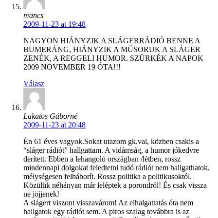
mancs
2009-11-23 at 19:48
NAGYON HIÁNYZIK A SLÁGERRÁDIÓ BENNE A
BUMERÁNG, HIÁNYZIK A MŰSORUK A SLÁGER
ZENÉK, A REGGELI HUMOR. SZÜRKÉK A NAPOK
2009 NOVEMBER 19 ÓTA!!!
Válasz
Lakatos Gáborné
2009-11-23 at 20:48
Én 61 éves vagyok.Sokat utazom gk.val, közben csakis a
“sláger rádiót” hallgattam. A vidámság, a humor jókedvre
derített. Ebben a lehangoló országban /létben, rossz
mindennapi dolgokat feledtetni tudó rádiót nem hallgathatok,
mélységesen felháborít. Rossz politika a politikusoktól.
Közülük néhányan már leléptek a porondról! És csak vissza
ne jöjjenek!
A slágert viszont visszavárom! Az elhalgattatás óta nem
hallgatok egy rádiót sem. A piros szalag továbbra is az