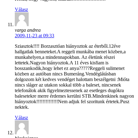
Válasz
varga andrea
2009-11-23 at 09:33
Sziasztok!!!! Borzasztóan hiányoztok az éterből.12éve
hallgatlak benneteket.A reggeli munkába menet közben,a
munkahelyen,a mindennapokban. Az életünk részei
lettetek.Nagyon hiányoztok.A 11 éves kisfiam is
bosszankodik,hogy lehet ez anya?????Reggeli sulimenet
közben az autóban nincs Bumeráng.Vendéglátásban
dolgozom két kedves vendéget halottam beszélgetni :Mióta
nincs sláger az utakon sokkal több a baleset, nincsenek
telefonálok akik figyelmeztessenek az esetleges dugókra
balesetekre merre érdemes kerülni STB.Mindenkinek nagyon
hiányoztok!!!!!!!!!!!!!!Nem adjuk fel szoritunk értetek.Pusz
nektek.
Válasz