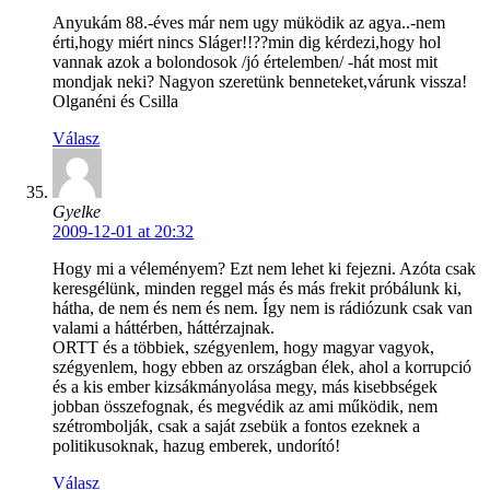
Anyukám 88.-éves már nem ugy müködik az agya..-nem
érti,hogy miért nincs Sláger!!??min dig kérdezi,hogy hol
vannak azok a bolondosok /jó értelemben/ -hát most mit
mondjak neki? Nagyon szeretünk benneteket,várunk vissza!
Olganéni és Csilla
Válasz
Gyelke
2009-12-01 at 20:32
Hogy mi a véleményem? Ezt nem lehet ki fejezni. Azóta csak
keresgélünk, minden reggel más és más frekit próbálunk ki,
hátha, de nem és nem és nem. Így nem is rádiózunk csak van
valami a háttérben, háttérzajnak.
ORTT és a többiek, szégyenlem, hogy magyar vagyok,
szégyenlem, hogy ebben az országban élek, ahol a korrupció
és a kis ember kizsákmányolása megy, más kisebbségek
jobban összefognak, és megvédik az ami működik, nem
szétrombolják, csak a saját zsebük a fontos ezeknek a
politikusoknak, hazug emberek, undorító!
Válasz