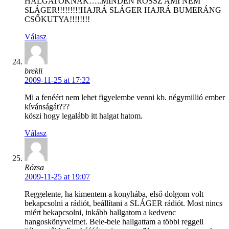
HALGATÓKNAK…..MINDEN ROSSZ AMI NEM
SLÁGER!!!!!!!!!HAJRÁ SLÁGER HAJRÁ BUMERÁNG
CSŐKUTYA!!!!!!!!
Válasz
brekli
2009-11-25 at 17:22
Mi a fenéért nem lehet figyelembe venni kb. négymillió ember
kívánságát???
köszi hogy legalább itt halgat hatom.
Válasz
Rózsa
2009-11-25 at 19:07
Reggelente, ha kimentem a konyhába, első dolgom volt
bekapcsolni a rádiót, beállítani a SLÁGER rádiót. Most nincs
miért bekapcsolni, inkább hallgatom a kedvenc
hangoskönyveimet. Bele-bele hallgattam a többi reggeli