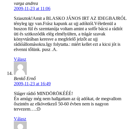
varga andrea
2009-11-23 at 11:06
Sziasztok!Amit a BLASKO JÁNOS IRT AZ IDEGBAJRÓL
tényleg igy van.Frász kapunk az ujj adóktól.Véletlenül a
buszon fül és szemtanúja voltam amint a sofőr bácsi a rádiót
üti és szitkozódik elég elmélyülten, a trágár szavak
könyvtárában keresve a megfelelő jelzőt az ujj
rádióállomásokra.Igy folytatta.: miért kellet ezt a kicsi jót is
elvenni tőlünk. pusz .A.
Válasz
Benkő Ernő
2009-11-23 at 16:49
Sláger rádió MINDÖRÖKÉÉÉ!
Én amúgy még nem hallgattam az új adókat, de megvallom
őszintén az elkövetkező 50-60 évben nem is nagyon
tervezem….:D
Válasz