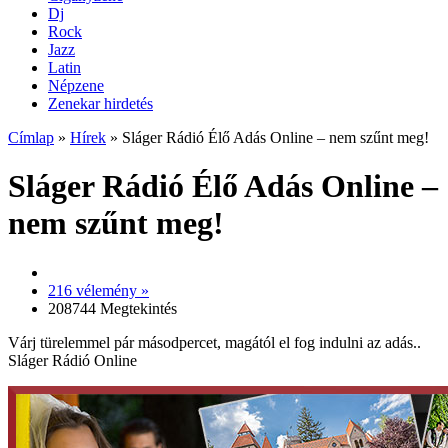
Dj
Rock
Jazz
Latin
Népzene
Zenekar hirdetés
Címlap
»
Hírek
»
Sláger Rádió Élő Adás Online – nem szűnt meg!
Sláger Rádió Élő Adás Online –
nem szűnt meg!
216 vélemény »
208744 Megtekintés
Várj türelemmel pár másodpercet, magától el fog indulni az adás..
Sláger Rádió Online