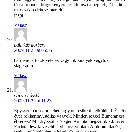
Cesar mondta,hogy kenyeret és cirkuszt a népnek,hát… itt
már csak a cirkusz maradt!
inspi
Válasz
pálinkás norbert
2009-11-25 at 06:36
bármere tartotok veletek vagyunk,királyak vagytok
slágerádió.
Válasz
Orova László
2009-11-25 at 11:23
Egyszer már írtam, lehet hogy nem sikerűlt elküldeni. Én 56
éves rokkantnyugdíjas vagyok. Minden reggel Bumerángra
ébredek? Mindig szólt a Sláger. Amióta megszünt, k.b. ezer
Forintal lesz kevesebb a villanyszámlám.Amit mondanék,
csak sipolással lehetne leírni. Gyertek vissza!