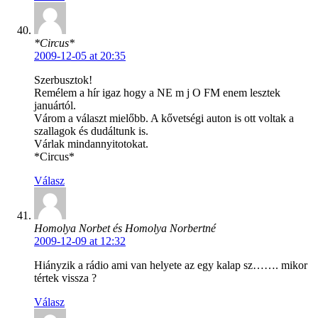
*Circus*
2009-12-05 at 20:35
Szerbusztok!
Remélem a hír igaz hogy a NE m j O FM enem lesztek
januártól.
Várom a választ mielőbb. A kővetségi auton is ott voltak a
szallagok és dudáltunk is.
Várlak mindannyitotokat.
*Circus*
Válasz
Homolya Norbet és Homolya Norbertné
2009-12-09 at 12:32
Hiányzik a rádio ami van helyete az egy kalap sz……. mikor
tértek vissza ?
Válasz