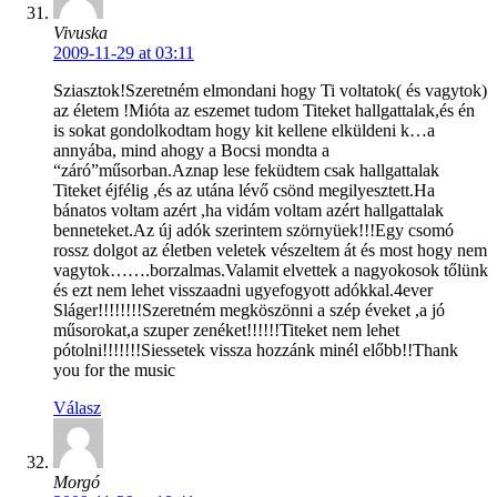
Vivuska
2009-11-29 at 03:11
Sziasztok!Szeretném elmondani hogy Ti voltatok( és vagytok)
az életem !Mióta az eszemet tudom Titeket hallgattalak,és én
is sokat gondolkodtam hogy kit kellene elküldeni k…a
annyába, mind ahogy a Bocsi mondta a
“záró”műsorban.Aznap lese feküdtem csak hallgattalak
Titeket éjfélig ,és az utána lévő csönd megilyesztett.Ha
bánatos voltam azért ,ha vidám voltam azért hallgattalak
benneteket.Az új adók szerintem szörnyüek!!!Egy csomó
rossz dolgot az életben veletek vészeltem át és most hogy nem
vagytok…….borzalmas.Valamit elvettek a nagyokosok tőlünk
és ezt nem lehet visszaadni ugyefogyott adókkal.4ever
Sláger!!!!!!!!Szeretném megköszönni a szép éveket ,a jó
műsorokat,a szuper zenéket!!!!!!Titeket nem lehet
pótolni!!!!!!!Siessetek vissza hozzánk minél előbb!!Thank
you for the music
Válasz
Morgó