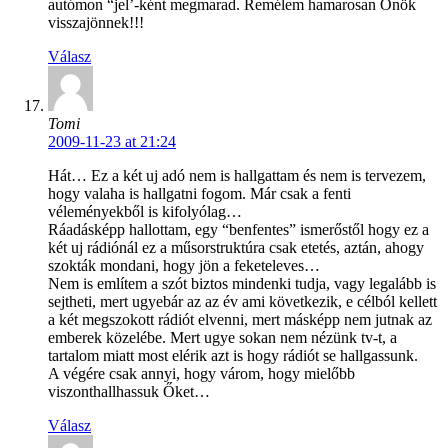
autómon “jel’-ként megmarad. Remélem hamarosan Önök
visszajönnek!!!
Válasz
Tomi
2009-11-23 at 21:24
Hát… Ez a két uj adó nem is hallgattam és nem is tervezem,
hogy valaha is hallgatni fogom. Már csak a fenti
véleményekből is kifolyólag…
Ráadásképp hallottam, egy “benfentes” ismerőstől hogy ez a
két uj rádiónál ez a műsorstruktúra csak etetés, aztán, ahogy
szokták mondani, hogy jön a feketeleves…
Nem is említem a szót biztos mindenki tudja, vagy legalább is
sejtheti, mert ugyebár az az év ami következik, e célból kellett
a két megszokott rádiót elvenni, mert másképp nem jutnak az
emberek közelébe. Mert ugye sokan nem nézünk tv-t, a
tartalom miatt most elérik azt is hogy rádiót se hallgassunk.
A végére csak annyi, hogy várom, hogy mielőbb
viszonthallhassuk Őket…
Válasz