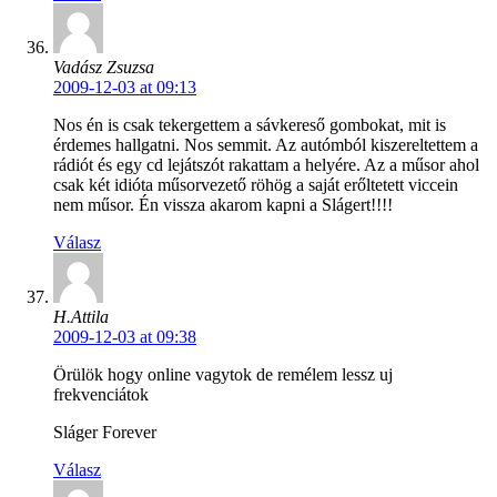
Vadász Zsuzsa
2009-12-03 at 09:13
Nos én is csak tekergettem a sávkereső gombokat, mit is
érdemes hallgatni. Nos semmit. Az autómból kiszereltettem a
rádiót és egy cd lejátszót rakattam a helyére. Az a műsor ahol
csak két idióta műsorvezető röhög a saját erőltetett viccein
nem műsor. Én vissza akarom kapni a Slágert!!!!
Válasz
H.Attila
2009-12-03 at 09:38
Örülök hogy online vagytok de remélem lessz uj
frekvenciátok
Sláger Forever
Válasz