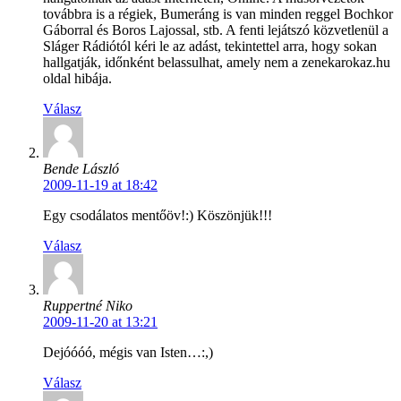
továbbra is a régiek, Bumeráng is van minden reggel Bochkor
Gáborral és Boros Lajossal, stb. A fenti lejátszó közvetlenül a
Sláger Rádiótól kéri le az adást, tekintettel arra, hogy sokan
hallgatják, időnként belassulhat, amely nem a zenekarokaz.hu
oldal hibája.
Válasz
Bende László
2009-11-19 at 18:42
Egy csodálatos mentőöv!:) Köszönjük!!!
Válasz
Ruppertné Niko
2009-11-20 at 13:21
Dejóóóó, mégis van Isten…:,)
Válasz