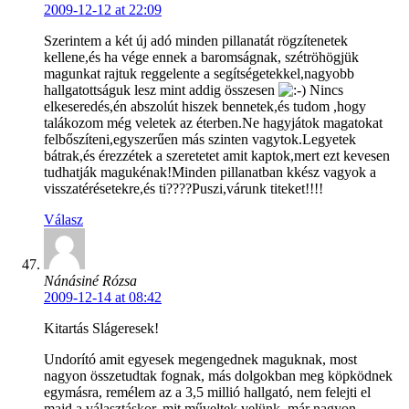
2009-12-12 at 22:09
Szerintem a két új adó minden pillanatát rögzítenetek
kellene,és ha vége ennek a baromságnak, szétröhögjük
magunkat rajtuk reggelente a segítségetekkel,nagyobb
hallgatottságuk lesz mint addig összesen
Nincs
elkeseredés,én abszolút hiszek bennetek,és tudom ,hogy
talákozom még veletek az éterben.Ne hagyjátok magatokat
felbőszíteni,egyszerűen más szinten vagytok.Legyetek
bátrak,és érezzétek a szeretetet amit kaptok,mert ezt kevesen
tudhatják magukénak!Minden pillanatban kkész vagyok a
visszatérésetekre,és ti????Puszi,várunk titeket!!!!
Válasz
Nánásiné Rózsa
2009-12-14 at 08:42
Kitartás Slágeresek!
Undorító amit egyesek megengednek maguknak, most
nagyon összetudtak fognak, más dolgokban meg köpködnek
egymásra, remélem az a 3,5 millió hallgató, nem felejti el
majd a választáskor, mit műveltek velünk, már nagyon