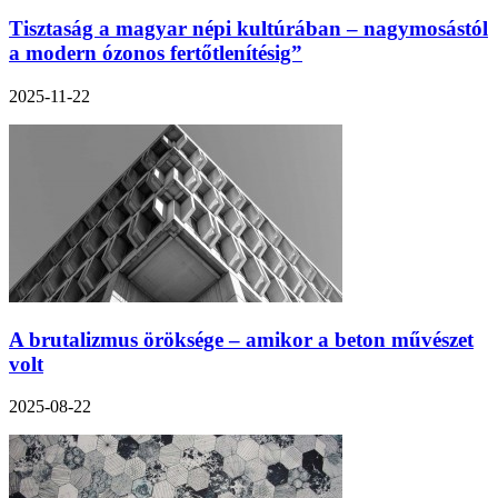
Tisztaság a magyar népi kultúrában – nagymosástól
a modern ózonos fertőtlenítésig”
2025-11-22
A brutalizmus öröksége – amikor a beton művészet
volt
2025-08-22