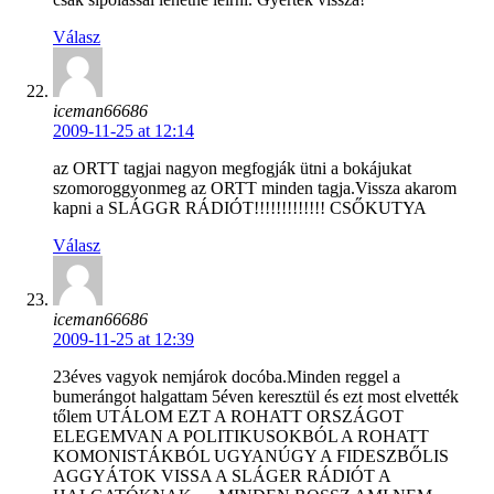
Válasz
iceman66686
2009-11-25 at 12:14
az ORTT tagjai nagyon megfogják ütni a bokájukat
szomoroggyonmeg az ORTT minden tagja.Vissza akarom
kapni a SLÁGGR RÁDIÓT!!!!!!!!!!!!! CSŐKUTYA
Válasz
iceman66686
2009-11-25 at 12:39
23éves vagyok nemjárok docóba.Minden reggel a
bumerángot halgattam 5éven keresztül és ezt most elvették
tőlem UTÁLOM EZT A ROHATT ORSZÁGOT
ELEGEMVAN A POLITIKUSOKBÓL A ROHATT
KOMONISTÁKBÓL UGYANÚGY A FIDESZBŐLIS
AGGYÁTOK VISSA A SLÁGER RÁDIÓT A