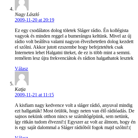
Nagy László
2009-11-20 at 20:19
Ez egy csodálatos dolog töletek Sláger rádio. Én kollégista
vagyok és minden reggel a bumerángra keltünk. Mivel az új
rádio volt beálítva valami nagyon élvezhetetlen dolog kezdett
el szólni. Akkor jutott ezszembe hogy befejztetétek csak
Interneten lehet Halgatni titeket, de ez is több mint a semmi.
remélem lesz újra frekvenciátok és rádion halgathatok lesztek
Válasz
Katja
2009-11-21 at 11:15
A kisfiam nagy kedvence volt a sláger rádió, anyuval mindig
ezt hallgatták! Most örülök, hogy neten van élő rádióadás. De
sajnos nekünk otthon nincs se számítógépünk, sem netünk,
így ritkán tudom élvezni!:( Egyszer az volt az álmom, hogy én
is egy saját dalommal a Sláger rádióból fogok majd szólni!:(
Válasz