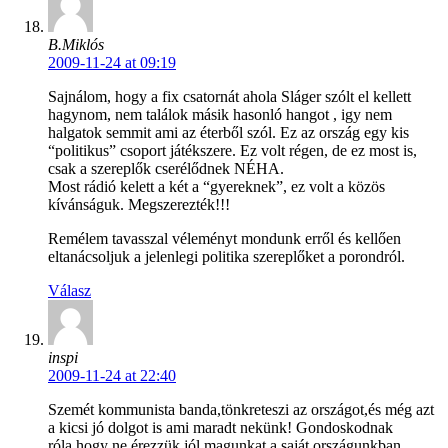
B.Miklós
2009-11-24 at 09:19
Sajnálom, hogy a fix csatornát ahola Sláger szólt el kellett
hagynom, nem találok másik hasonló hangot , igy nem
halgatok semmit ami az éterből szól. Ez az ország egy kis
“politikus” csoport játékszere. Ez volt régen, de ez most is,
csak a szereplők cserélődnek NÉHA.
Most rádió kelett a két a “gyereknek”, ez volt a közös
kívánságuk. Megszerezték!!!
Remélem tavasszal véleményt mondunk erről és kellően
eltanácsoljuk a jelenlegi politika szereplőket a porondról.
Válasz
inspi
2009-11-24 at 22:40
Szemét kommunista banda,tönkreteszi az országot,és még azt
a kicsi jó dolgot is ami maradt nekünk! Gondoskodnak
róla,hogy ne érezzük jól magunkat a saját országunkban. …