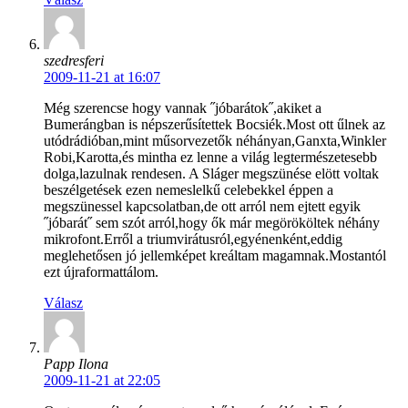
szedresferi
2009-11-21 at 16:07
Még szerencse hogy vannak ˝jóbarátok˝,akiket a
Bumerángban is népszerűsítettek Bocsiék.Most ott űlnek az
utódrádióban,mint műsorvezetők néhányan,Ganxta,Winkler
Robi,Karotta,és mintha ez lenne a világ legtermészetesebb
dolga,lazulnak rendesen. A Sláger megszünése elött voltak
beszélgetések ezen nemeslelkű celebekkel éppen a
megszünessel kapcsolatban,de ott arról nem ejtett egyik
˝jóbarát˝ sem szót arról,hogy ők már megörököltek néhány
mikrofont.Erről a triumvirátusról,egyénenként,eddig
meglehetősen jó jellemképet kreáltam magamnak.Mostantól
ezt újraformattálom.
Válasz
Papp Ilona
2009-11-21 at 22:05