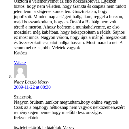
Osztom a véleményemet az első hozzászólóval. Egészen
biztos, hogy nem véletlen, hogy Ganxta és csapata nem tudott
jelen lenni a slágeres koncerten. Gusztustalan, hogy
jópofizott. Minden nap a slágert hallgattam, reggel a buszon,
majd bosszankodtam, hogy az Örstől a Blaháig nem volt
térerő a metrón. Ahogy beértem a munkahelyemre, az első
mozdulat, még kabátban, hogy bekapcsoltam a rádiót. Sajnos
ez most nincs. Nagyon várom, hogy újra a már jól megszokott
és összeszokott csapatot hallgathassam. Most marad a net. A
semminél ez is jobb. Veletek vagyok.
Katóca
Válasz
Nagy László Mazsy
2009-11-22 at 08:30
Sziasztok.
Nagyon örültem ,amikor megtudtam,hogy online vagytok.
Csak az a baj,hogy hétköznap nem vagyok netközelben,ezért
reménykegen benne.hogy mielőbb lesz országos
frekvenciátok.
tisztelettel,örök halgatótok:Mazsy