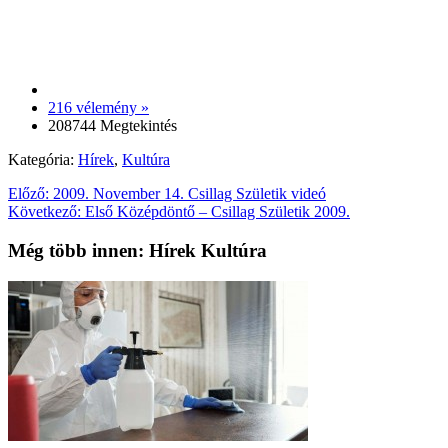
216 vélemény »
208744 Megtekintés
Kategória:
Hírek
,
Kultúra
Előző:
2009. November 14. Csillag Születik videó
Következő:
Első Középdöntő – Csillag Születik 2009.
Még több innen: Hírek Kultúra