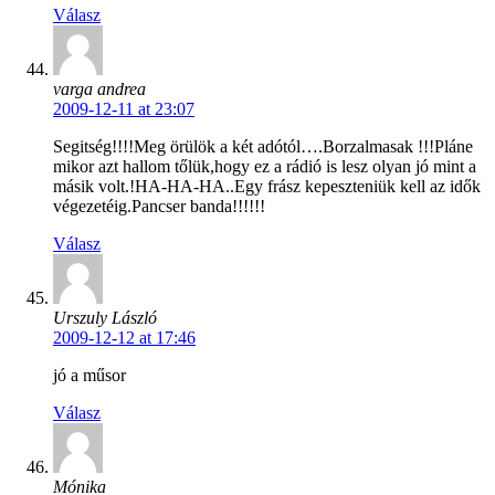
Válasz
varga andrea
2009-12-11 at 23:07
Segitség!!!!Meg örülök a két adótól….Borzalmasak !!!Pláne
mikor azt hallom tőlük,hogy ez a rádió is lesz olyan jó mint a
másik volt.!HA-HA-HA..Egy frász kepeszteniük kell az idők
végezetéig.Pancser banda!!!!!!
Válasz
Urszuly László
2009-12-12 at 17:46
jó a műsor
Válasz
Mónika