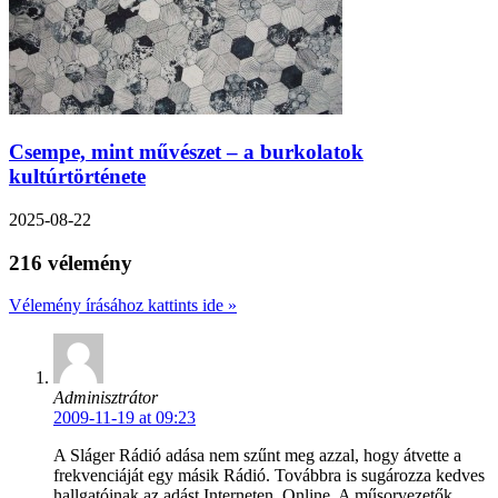
Csempe, mint művészet – a burkolatok
kultúrtörténete
2025-08-22
216 vélemény
Vélemény írásához kattints ide »
Adminisztrátor
2009-11-19 at 09:23
A Sláger Rádió adása nem szűnt meg azzal, hogy átvette a
frekvenciáját egy másik Rádió. Továbbra is sugározza kedves
hallgatóinak az adást Interneten, Online. A műsorvezetők