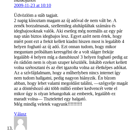
blaskojanos
2009-11-23 at 10:10
Üdvözlöm a stáb tagjait.
2 napig kínoztam magam az új adóval de nem vált be. A
zenék borzalmasak, szellemileg alultápláltak számára és
idegbajosoknak valók. Aki esetleg még normális az egy pár
nap után biztos idegbajos lesz. Egyet azért nem értek, hogy
miért pont ezt a frekit kellett kiadni hiszen most is legalább 4
helyen fogható az új adó. Ezt onnan tudom, hogy mikor
meguntam próbáltam keresgélni de a volt sláger frekije
legalább 4 helyen míg a danubiuszé 3 helyen fogható pedig az
én rádióm nem is olyan szuper készülék. Inkább ezeket kellett
volna szétosztani és az élet igazolta volna az életképes adókat.
Az a szívfájdalmam, hogy a műherlyben nincs internet így
nem tudom hallgatni, pedig nagyon hiányzik. Én bízom
abban, hogy lehet valami megoldást találni, —szégyelje magát
az a döntéshozó aki több millió ember kedvencét vette el
mikor úgy is olyan lehangoltak az emberek, legalább ez
maradt volna— Tisztelettel egy halgató.
Még mindíg veletek vagyunk!!!!!!!!!!
Válasz