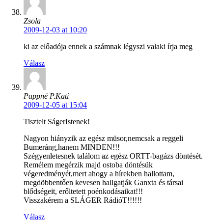
Zsola
2009-12-03 at 10:20
ki az előadója ennek a számnak légyszi valaki írja meg
Válasz
Pappné P.Kati
2009-12-05 at 15:04
Tisztelt SágerIstenek!
Nagyon hiányzik az egész müsor,nemcsak a reggeli
Bumeráng,hanem MINDEN!!!
Szégyenletesnek találom az egész ORTT-bagázs döntését.
Remélem megérzik majd ostoba döntésük
végeredményét,mert ahogy a hírekben hallottam,
megdöbbentően kevesen hallgatják Ganxta és társai
blődségeit, erőltetett poénkodásaikat!!!
Visszakérem a SLÁGER RádióT!!!!!!
Válasz