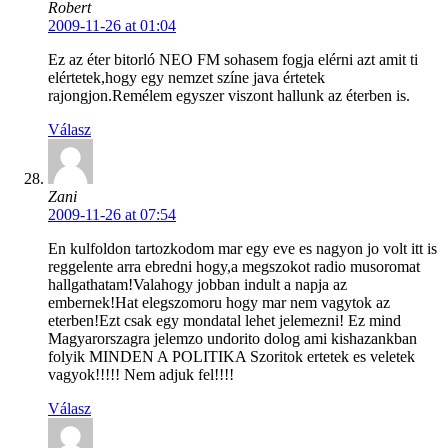
Robert
2009-11-26 at 01:04
Ez az éter bitorló NEO FM sohasem fogja elérni azt amit ti
elértetek,hogy egy nemzet színe java értetek
rajongjon.Remélem egyszer viszont hallunk az éterben is.
Válasz
Zani
2009-11-26 at 07:54
En kulfoldon tartozkodom mar egy eve es nagyon jo volt itt is
reggelente arra ebredni hogy,a megszokot radio musoromat
hallgathatam!Valahogy jobban indult a napja az
embernek!Hat elegszomoru hogy mar nem vagytok az
eterben!Ezt csak egy mondatal lehet jelemezni! Ez mind
Magyarorszagra jelemzo undorito dolog ami kishazankban
folyik MINDEN A POLITIKA Szoritok ertetek es veletek
vagyok!!!!! Nem adjuk fel!!!!
Válasz