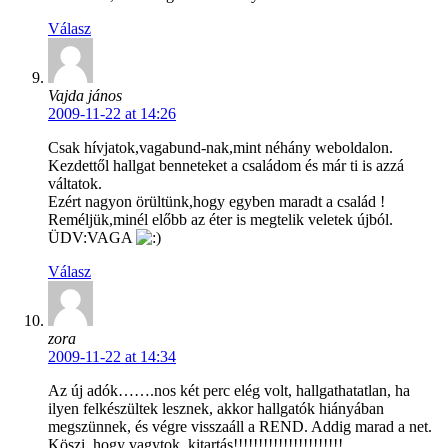
Válasz
Vajda jános
2009-11-22 at 14:26
Csak hívjatok,vagabund-nak,mint néhány weboldalon.
Kezdettől hallgat benneteket a családom és már ti is azzá
váltatok.
Ezért nagyon örültünk,hogy egyben maradt a család !
Reméljük,minél előbb az éter is megtelik veletek újból.
ÜDV:VAGA
Válasz
zora
2009-11-22 at 14:34
Az új adók…….nos két perc elég volt, hallgathatatlan, ha
ilyen felkészültek lesznek, akkor hallgatók hiányában
megszünnek, és végre visszaáll a REND. Addig marad a net.
Köszi, hogy vagytok, kitartás!!!!!!!!!!!!!!!!!!!!!!