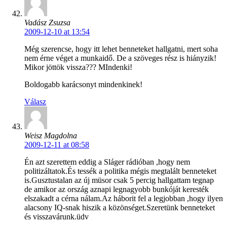
Vadász Zsuzsa
2009-12-10 at 13:54
Még szerencse, hogy itt lehet benneteket hallgatni, mert soha
nem érne véget a munkaidő. De a szöveges rész is hiányzik!
Mikor jöttök vissza??? MIndenki!
Boldogabb karácsonyt mindenkinek!
Válasz
Weisz Magdolna
2009-12-11 at 08:58
Én azt szerettem eddig a Sláger rádióban ,hogy nem
politizáltatok.És tessék a politika mégis megtalált benneteket
is.Gusztustalan az új müsor csak 5 percig hallgattam tegnap
de amikor az ország aznapi legnagyobb bunkóját keresték
elszakadt a cérna nálam.Az háborit fel a legjobban ,hogy ilyen
alacsony IQ-snak hiszik a közönséget.Szeretünk benneteket
és visszavárunk.üdv