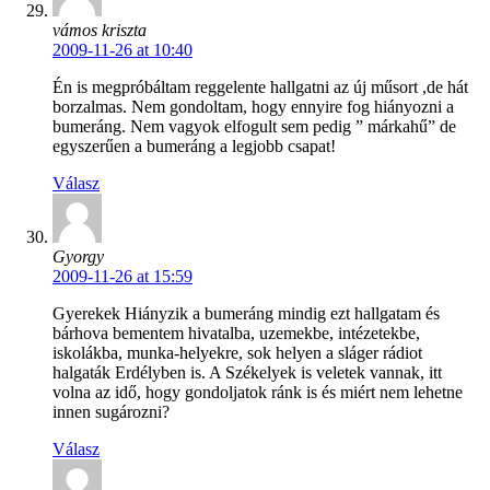
vámos kriszta
2009-11-26 at 10:40
Én is megpróbáltam reggelente hallgatni az új műsort ,de hát
borzalmas. Nem gondoltam, hogy ennyire fog hiányozni a
bumeráng. Nem vagyok elfogult sem pedig ” márkahű” de
egyszerűen a bumeráng a legjobb csapat!
Válasz
Gyorgy
2009-11-26 at 15:59
Gyerekek Hiányzik a bumeráng mindig ezt hallgatam és
bárhova bementem hivatalba, uzemekbe, intézetekbe,
iskolákba, munka-helyekre, sok helyen a sláger rádiot
halgaták Erdélyben is. A Székelyek is veletek vannak, itt
volna az idő, hogy gondoljatok ránk is és miért nem lehetne
innen sugározni?
Válasz