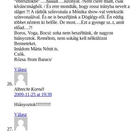
“ébresztőkbe”….háááát….iszonyat. /Nem csere miatt, csak
kíváncsiságból. / És erre mondták, hogy rossz irányba nevelt a
sláger ?! A rádiók színvonala a Mónika show-val vetekszik
színvonalával. És ne is beszéljünk a Döglégy-ről. Én eddig
többet néztem ki belőle. De most….Ezt a gyenge sz..t, amit
előad…?!
Boros, Voga, Bocsi: soha nem beszéltünk, de nagyon
hiányoztok. Remélem, nem sokáig kell nélkülözni
Benneteket.
Imádom Márta Nénit is.
Csók.
Rózsa /from Baracs/
Válasz
Albrecht Kornél
2009-11-25 at 19:39
Hiányoztok!!!!!!!!!!
Válasz